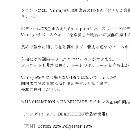
フロントには、Vintageでお馴染みのUSNA（アメリカ合衆国海
リント。
ボディーはUS企画の現行Championリバースウィーブ
Vintageリバースウィーブを踏襲した風合いが抜群の厚手の
長めで強めに締まる袖と裾のリブ、着丈は短めでアームホ
左袖にはお馴染みの "C" ロゴワッペンが付きます。
シルエットも非常に良く、フードのボリュームと立ち上が
Vintage好きには堪らない1着ではないでしょうか?
国内未展開の貴重な海外限定モデルとなります。
是非ご検討ください。
※US CHAMPION × US MILITARY ライセンス企画の
［コンディション］DEADSTOCK(新品未使用)
［素材］Cotton 82% Polyester 18%