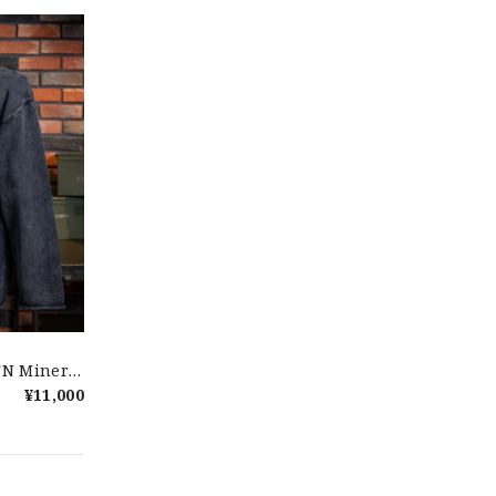
【Exclusive】Cooperstown Ball Cap × FAR EAST SIGNAL "DSA / NY" D GRAY×WHITE Made in USA 別注 新品 クーパーズタウンボールキャップ 6パネル グレー
No.146
TN Mineral
 新品 ヘンリー
¥11,000
コットン
【Cooperstown Ball Cap】Made in USA Baseball Cap "NY" STONE×GREEN 新品 クーパーズタウンボールキャップ 6パネル ２トーン 緑