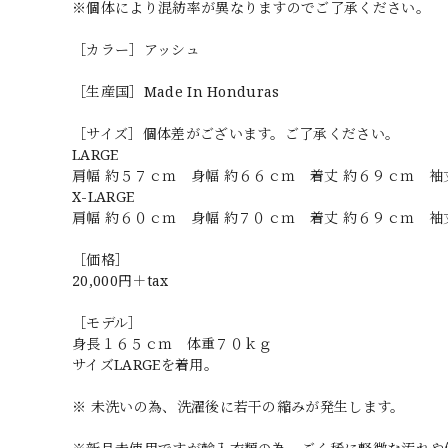
※個体により混紡率が異なりますのでご了承ください。
［カラー］アッシュ
［生産国］Made In Honduras
［サイズ］個体差がございます。ご了承ください。
LARGE
肩幅 約５７ｃｍ 身幅 約６６ｃｍ 着丈 約６９ｃｍ 袖
X-LARGE
肩幅 約６０ｃｍ 身幅 約７０ｃｍ 着丈 約６９ｃｍ 袖
［価格］
20,000円＋tax
［モデル］
身長１６５ｃｍ 体重７０ｋｇ
サイズLARGEを着用。
※ 未洗いの為、洗濯後に若干の縮みが発生します。