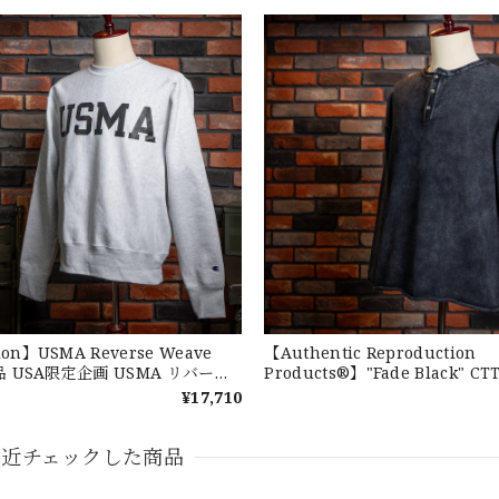
がとうございました！
eeve Cotton BD Shirt ラルフローレン ユーズド 半袖 ボタンダウンシャツ 
on】USMA Reverse Weave
【Authentic Reproduction
新品 USA限定企画 USMA リバース
Products®】"Fade Black" CT
ウェット チャンピオン 並行輸入
Washed Henley Neck Knit
¥17,710
カ合衆国陸軍士官学校 M L
ネック ブリーチニットソー 黒 
100% フリーサイズ
最近チェックした商品