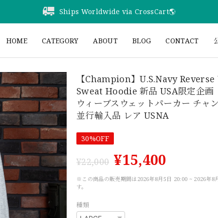
Ships Worldwide via CrossCart🌎️
HOME
CATEGORY
ABOUT
BLOG
CONTACT
公
【Champion】U.S.Navy Reverse
Sweat Hoodie 新品 USA限定企
ウィーブスウェットパーカー チャ
並行輸入品 レア USNA
30%OFF
¥15,400
¥22,000
※この商品の販売期間は2026年8月5日 20:00 ~ 2026年8月
す。
種類