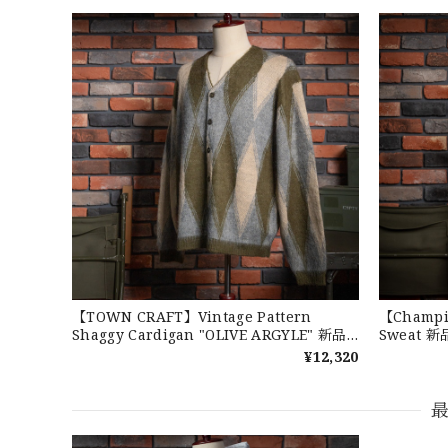
2026/07/17
DSA
2026/07/16
なかなか見つからないこの色味が本当に好きです！あり
【LARGE】Ralph Lauren Short Sl
2026/07/14
【TOWN CRAFT】Vintage Pattern
【Champi
Shaggy Cardigan "OLIVE ARGYLE" 新品
Sweat 
タウンクラフト シャギーカーディガン オリ
ウィーブス
¥12,320
ーブ
品 アメリ
３.1947 New York Cubans
2026/07/01