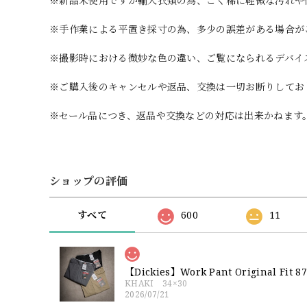
※新品未使用ですが輸入衣類の為、ごく稀に軽微な汚れや
※手作業による平置き採寸の為、多少の誤差がある場合が
※撮影時における微妙な色の違い、ご覧になられるデバイ
※ご購入後のキャンセルや返品、交換は一切お断りしてお
※セール品につき、返品や交換などの対応は出来かねます
ショップの評価
すべて
600
11
【Dickies】Work Pant Origina
KHAKI 34×30
2026/07/21