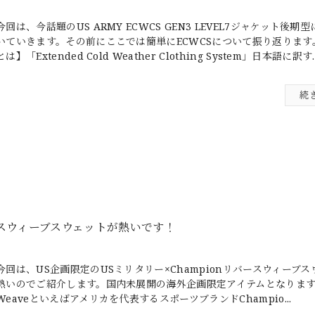
今回は、今話題のUS ARMY ECWCS GEN3 LEVEL7ジャケット後期
いていきます。その前にここでは簡単にECWCSについて振り返ります。
とは】「Extended Cold Weather Clothing System」日本語に訳す..
続
バースウィーブスウェットが熱いです！
今回は、US企画限定のUSミリタリー×Championリバースウィーブ
熱いのでご紹介します。国内未展開の海外企画限定アイテムとなります。R
Weaveといえばアメリカを代表するスポーツブランドChampio...