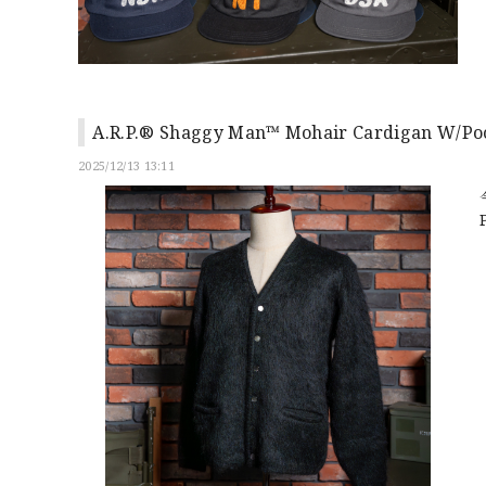
A.R.P.® Shaggy Man™ Mohair Cardigan W
2025/12/13 13:11