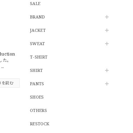
SALE
BRAND
JACKET
SWEAT
ction
T-SHIRT
した。
..
SHIRT
きを読む
PANTS
SHOES
OTHERS
RESTOCK