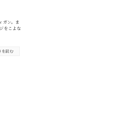
ディガン。ま
ンテージをこよな
きを読む