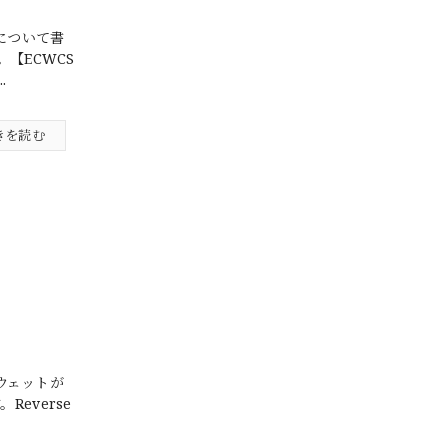
型について書
【ECWCS
.
きを読む
スウェットが
everse