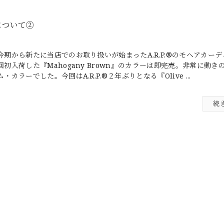
an について②
今期から新たに当店でのお取り扱いが始まったA.R.P.®のモヘアカー
回初入荷した『Mahogany Brown』のカラーは即完売。非常に動き
ム・カラーでした。今回はA.R.P.®２年ぶりとなる『Olive ...
続