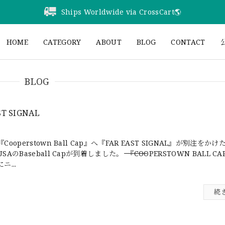
Ships Worldwide via CrossCart🌎️
HOME
CATEGORY
ABOUT
BLOG
CONTACT
公
BLOG
ST SIGNAL
『Cooperstown Ball Cap』へ『FAR EAST SIGNAL』が別注をかけた
SAのBaseball Capが到着しました。―――――――――――――――――――――――――――――――――――――――――――――――――――――――――――――――『COOPERSTOWN
にニ...
続