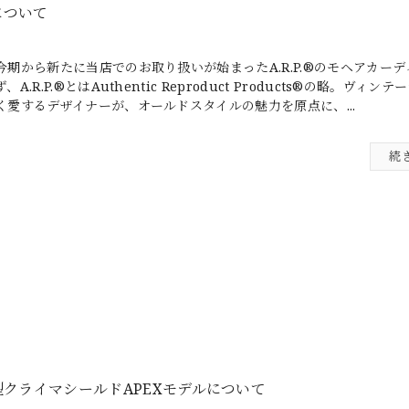
n について
今期から新たに当店でのお取り扱いが始まったA.R.P.®のモヘアカー
ず、A.R.P.®とはAuthentic Reproduct Products®の略。ヴィ
く愛するデザイナーが、オールドスタイルの魅力を原点に、...
続
期型クライマシールドAPEXモデルについて