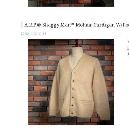
A.R.P.® Shaggy Man™ Mohair Cardigan W
2025/11/22 11:33