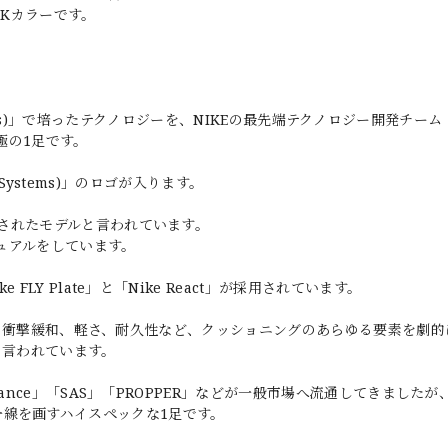
LACKカラーです。
d Boots)」で培ったテクノロジーを、NIKEの最先端テクノロジー開発チー
極の1足です。
 Systems)」のロゴが入ります。
されたモデルと言われています。
ュアルをしています。
Y Plate」と「Nike React」が採用されています。
tは、衝撃緩和、軽さ、耐久性など、クッショニングのあらゆる要素を劇
と言われています。
ance」「SAS」「PROPPER」などが一般市場へ流通してきましたが
ズとは一線を画すハイスペックな1足です。