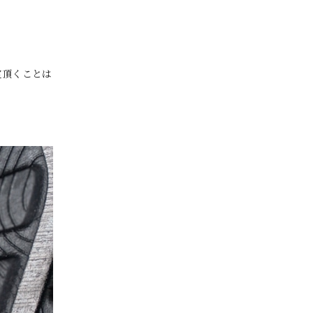
定頂くことは
。