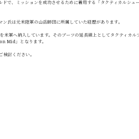
ルドで、ミッションを成功させるために着用する「タクティカルシュ
ーマン氏は元米陸軍の山岳師団に所属していた経歴があります。
D BOOTS)を米軍へ納入しています。そのブーツの延長線上としてタクティカ
bon Mid」となります。
ご検討ください。