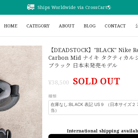
Ships Worldwide via CrossCart🌎️
HOME
CATEGORY
ABOUT
BLOG
CONTACT
公
【DEADSTOCK】"BLACK" Nike Re
Carbon Mid ナイキ タクティカ
ブラック 日本未発売モデル
SOLD OUT
¥38,500
種類
International shipping availa