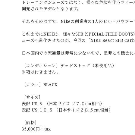
トレーニングシューズではなく、様々な危険を伴うフィー
開発されたモデルとなります。
それもそのはずで、Nikeの創業者の1人のビル・バウワ
これまでにNIKEは、様々なSFB (SPECIAL FIEL
ューズへ進化させたのが、今回の「NIKE React SFB Car
日本国内での流通量は非常に少ないので、是非この機会に
［コンディション］デッドストック（未使用品）
※箱は付きません。
［カラー］BLACK
［サイズ］
表記 US ９ （日本サイズ ２７.０cm相当）
表記 US １０.５ （日本サイズ２８.５cm相当）
［価格］
35,000円＋tax