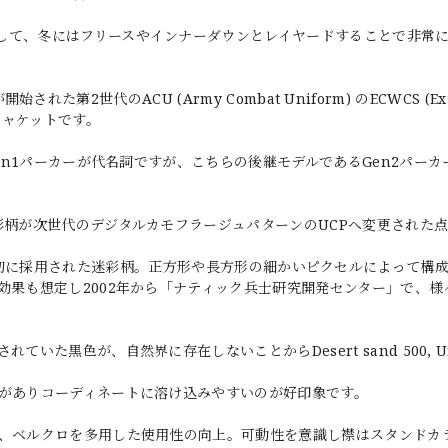
して、冬にはフリースやインナーダウンとレイヤードすることで非常
始された第2世代のACU (Army Combat Uniform) のECWCS (Ex
するジャケットです。
Gen1パーカーが代名詞ですが、こちらの後継モデルであるGen2パー
彩柄が次世代のデジタルカモフラージュパターンのUCPへ変更された
）は、ACUで最初に採用された迷彩柄。正方形や長方形の細かいピクセルによって
効果も想定し2002年から「ナティック兵士研究開発センター」で、様
た黒色が、自然界に存在しないことからDesert sand 500, Urb
象がありコーディネートに溶け込みやすいのが好印象です。
ず、ベルクロを多用した使用性の向上。可動性を意識し襟はスタンドカ