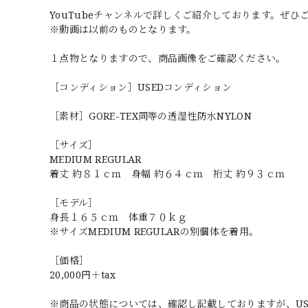
YouTubeチャンネルで詳しくご紹介しております。ぜひ
※動画は以前のものとなります。
１点物となりますので、商品画像をご確認ください。
［コンディション］USEDコンディション
［素材］GORE-TEX同等の透湿性防水NYLON
［サイズ］
MEDIUM REGULAR
着丈 約８１ｃｍ 身幅 約６４ｃｍ 裄丈 約９３ｃｍ
［モデル］
身長１６５ｃｍ 体重７０ｋｇ
※サイズMEDIUM REGULARの別個体を着用。
［価格］
20,000円＋tax
※商品の状態については、確認し記載しておりますが、U