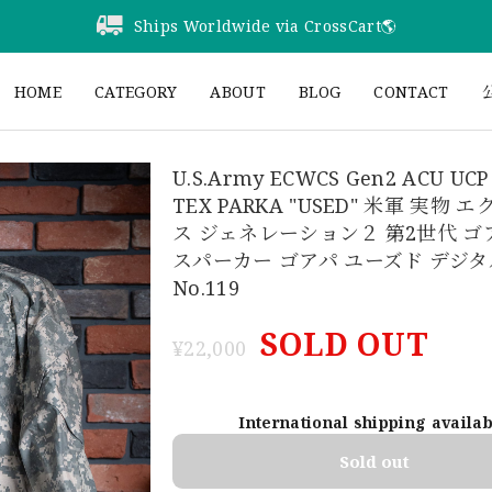
Ships Worldwide via CrossCart🌎️
HOME
CATEGORY
ABOUT
BLOG
CONTACT
公
U.S.Army ECWCS Gen2 ACU UCP
TEX PARKA "USED" 米軍 実物 
ス ジェネレーション２ 第2世代 
スパーカー ゴアパ ユーズド デジ
No.119
SOLD OUT
¥22,000
International shipping availa
Sold out