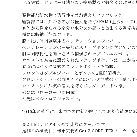
ド収納式、ジッパーは錆びない樹脂製など数多くの改良が
高性能な防水性と透湿性を兼ね備えたファブリック。
縫製部には、外からの水の侵入を防ぐSEAM (止水テープ) 
身体から発せられる余分な水分を外部へと放出する透湿機
襟には収納可能なフード。
脇下には体温調整用のベンチレーションジッパー。
ベンチレーションの中央部にスナップボタンが付いていま
肘は耐摩耗性を向上させる補強されたダブルエルボー。
ウエストの左右に設けられたフラップポケットは、上から
両腕にはベルクロ式のスラントポケットを搭載。
フロントはダブルジッパーとボタンの2重開閉構造。
フロントジッパーの両サイドにはベルクロ式の大型隠しポ
ウエストには外気の侵入を防ぐパウダーガード付き。
裾にはドローコードが内蔵。
袖先はベルクロアジャスター。
2010年の後半に、米軍での供給が終了しており今後更に
見た目はデジタルカモで非常にクールです。
是非この機会に、米軍実物のGen2 GORE-TEXパーカー