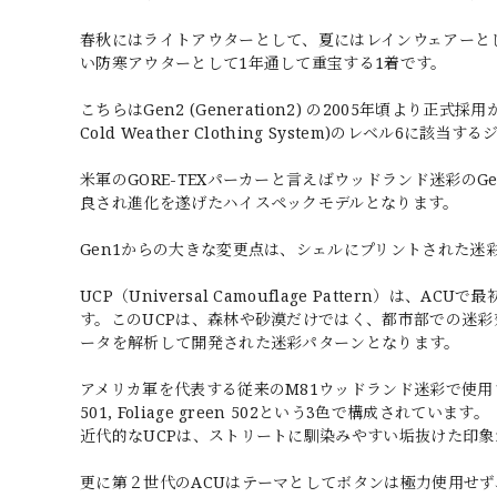
春秋にはライトアウターとして、夏にはレインウェアーと
い防寒アウターとして1年通して重宝する1着です。
こちらはGen2 (Generation2) の2005年頃より正式採用が開
Cold Weather Clothing System)のレベル6に該当
米軍のGORE-TEXパーカーと言えばウッドランド迷彩の
良され進化を遂げたハイスペックモデルとなります。
Gen1からの大きな変更点は、シェルにプリントされた迷
UCP（Universal Camouflage Pattern
す。このUCPは、森林や砂漠だけではく、都市部での迷彩
ータを解析して開発された迷彩パターンとなります。
アメリカ軍を代表する従来のM81ウッドランド迷彩で使用されてい
501, Foliage green 502という3色で構成されています。
近代的なUCPは、ストリートに馴染みやすい垢抜けた印
更に第２世代のACUはテーマとしてボタンは極力使用せ