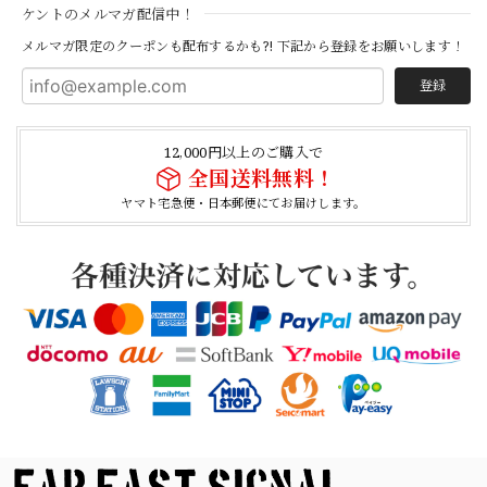
【Cooperstown Ball Cap】Made in USA Baseball Cap "1952 BIRMINGHAM BLACK BARONS" 新品 クーパーズタウンボールキャップ バーミングハムブラックバロンズ 6パネル
ケントのメルマガ配信中！
BLACK
2026/04/21
メルマガ限定のクーポンも配布するかも?! 下記から登録をお願いします！
登録
【Cooperstown Ball Cap】Made in USA Baseball Cap "1938 HOLLYWOOD STARS" 新品 クーパーズタウンボールキャップ ハリウッドスターズ 6パネル
NAVY
12,000円以上のご購入で
2026/04/21
全国送料無料！
ヤマト宅急便・日本郵便にてお届けします。
【USED】Canadian Army IECS Fleece Pants 実物 カナダ軍 フリースパンツ ユーズド
⑥サイズ
2026/04/17
German Army Rubber Suspenders "Used" ドイツ軍 ラバーサスペンダー
2026/04/02