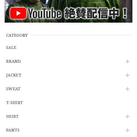
【Additive and Line】Wallet Chain Nickel Silver WCH-005 新品 ウォレットチェーン 小判型 ニッケルシルバー 約40cm
2026/06/27
CATEGORY
SALE
※WEB限定初売り【DEADSTOCK】U.S.Army ECWCS GEN3 LEVEL6 GORE-TEX Trousers "M-R" OCP 実物放出品 アメリカ軍 デッドストック スコーピオンW2 マルチカム オーバーパンツ 希少
BRAND
2026/06/12
JACKET
SWEAT
U.S.Army Physical Fitness Uniform Jacket "USED" 米軍 APFU トレーニングジャケット ユーズド
SMALL SHORT
T-SHIRT
2026/06/08
SHIRT
【W34】POLO by Ralph Lauren POLO CHINO ポロチノ ラルフローレン ユーズド No.141
PANTS
2026/06/01