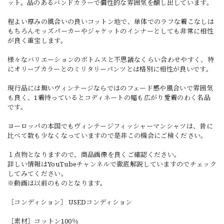
ット。品のあるバンドカラーで個性的な雰囲気を醸し出しています。
程よい厚みの風合いの良いコットン地で、単体でのラフな着こなしは
もちろんモッズパーカーやジャケットのインナーとしても非常に相性
が良く重宝します。
様々なバリエーションのボトムスと不思議なくらい合わせやすく、特
にオリーブカラーとのミリタリーパンツとは格別に相性が良いです。
現行品には無いヴィンテージならではのフェード感や風合いで雰囲気
も良く、1着持っているとコディネートの幅も広がり愛着のわく名品
です。
ヨーロッパの本国でもヴィンテージフィッシャーマンシャツは、昔に
比べて数も少なくなっていますので是非この機会にご検ください。
１点物となりますので、商品画像を良くご確認ください。
詳しい情報はYouTubeチャンネルで徹底解説していますのでチェック
してみてください。
※動画は以前のものとなります。
［コンディション］ USEDコンディション
［素材］コットン100％