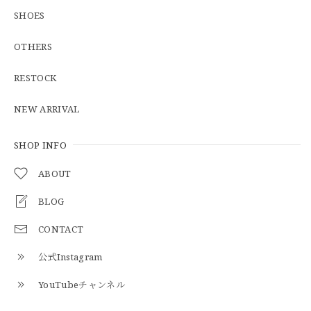
SHOES
OTHERS
【Cooperstown Ball Cap】Made in USA Baseball Cap "1938 HOLLYWOOD STARS" 新品 クーパーズタウンボールキャップ ハリウッドスターズ 6パネル
GREEN
RESTOCK
2026/05/03
NEW ARRIVAL
【Additive and Line】Middle Tracker Wallet TWM-004 Maryam Horse Butt 3層 トラッカーウォレット ミドル 馬革 茶芯黒 ⑥
2026/04/27
SHOP INFO
ABOUT
とても早く対応頂きありがとうございました。
BLOG
CONTACT
【S-S】Canadian Army ECW Combat Parka Full Set "USED" カナダ軍 コンバット パーカー CAECW130
2026/04/25
公式Instagram
YouTubeチャンネル