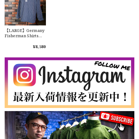
【Exclusive】Cooperstown Ball Cap × FAR EAST SIGNAL "DSA / NY" D GRAY×WHITE Made in USA 別注 新品 クーパーズタウンボールキャップ 6パネル グレー
DSA
2026/07/16
【LARGE】Germany
なかなか見つからないこの色味が本当に好きです！ありがと
Fisherman Shirts
うございました！
"USED" ドイツ フィッ
シャーマンシャツ プ
¥8,580
ルオーバーシャツ ヴ
ィンテージ ユーズド
【LARGE】Ralph Lauren Short Sleeve Cotton BD Shirt ラルフローレン ユーズド 半袖 ボタンダウンシャツ No.146
No.669
2026/07/14
【Cooperstown Ball Cap】Made in USA Baseball Cap "NY" STONE×GREEN 新品 クーパーズタウンボールキャップ 6パネル ２トーン 緑
３.1947 New York Cubans
2026/07/01
【W35】POLO by Ralph Lauren POLO CHINO "PROSPECT PANT" ポロチノ ラルフローレン ユーズド プロスペクト No.145
2026/06/29