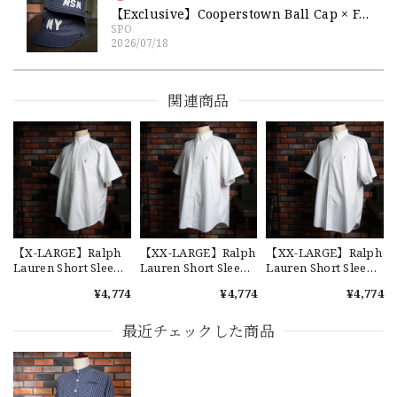
【Exclusive】Cooperstown Ball Cap × FAR EAST SIGNAL "NSN / NY" NAVY×WHITE Made in USA 別注 新品 クーパーズタウンボールキャップ 6パネル 紺
SPO
2026/07/18
交換商品受け取りました 速い発送ありがとうございました
又、トートバッグありがとうございます。使わせて頂きま
関連商品
す。商品ですがニューエラとはひと味違ってとてもいいと思
います。チェーンステッチが雰囲気があり、他とかぶらない
感じが気に入りました。 YouTube 楽しみにしてます
【Cooperstown Ball Cap】Made in USA Baseball Cap "1952 BIRMINGHAM BLACK BARONS" 新品 クーパーズタウンボールキャップ バーミングハムブラックバロンズ 6パネル
GREEN
2026/07/17
【X-LARGE】Ralph
【XX-LARGE】Ralph
【XX-LARGE】Ralph
Lauren Short Sleeve
Lauren Short Sleeve
Lauren Short Sleeve
Cotton BD Shirt
Cotton BD Shirt
Cotton BD Shirt
¥4,774
¥4,774
¥4,774
"YARMOUTH" ラルフ
"YARMOUTH" ラルフ
"YARMOUTH" ラルフ
ローレン ユーズド 半
ローレン ユーズド 半
ローレン ユーズド 半
【W36】POLO by Ralph Lauren POLO CHINO ポロチノ ラルフローレン ユーズド ショーツ ショートパンツ No.30
袖 ボタンダウンシャ
袖 ボタンダウンシャ
袖 ボタンダウンシャ
最近チェックした商品
2026/07/17
ツ No.113
ツ No.119
ツ No.144