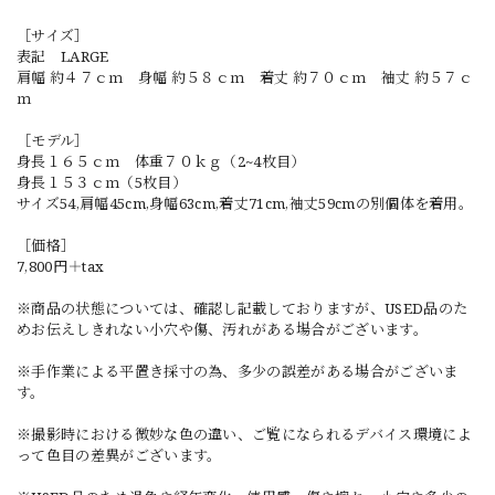
［サイズ］
表記 LARGE
肩幅 約４７ｃｍ 身幅 約５８ｃｍ 着丈 約７０ｃｍ 袖丈 約５７ｃ
ｍ
［モデル］
身長１６５ｃｍ 体重７０ｋｇ（2~4枚目）
身長１５３ｃｍ（5枚目）
サイズ54,肩幅45cm,身幅63cm,着丈71cm,袖丈59cmの別個体を着用。
［価格］
7,800円＋tax
※商品の状態については、確認し記載しておりますが、USED品のた
めお伝えしきれない小穴や傷、汚れがある場合がございます。
※手作業による平置き採寸の為、多少の誤差がある場合がございま
す。
※撮影時における微妙な色の違い、ご覧になられるデバイス環境によ
って色目の差異がございます。