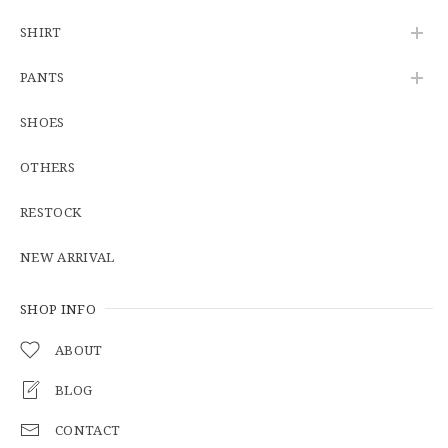
SHIRT
U.S.Army Physical Fitness Uniform Jacket "USED" 米軍 APFU トレーニングジャケット ユーズド
PANTS
SMALL SHORT
2026/06/08
SHOES
OTHERS
【W34】POLO by Ralph Lauren POLO CHINO ポロチノ ラルフローレン ユーズド No.141
2026/06/01
RESTOCK
NEW ARRIVAL
【Cooperstown Ball Cap】Made in USA Baseball Cap "1938 HOLLYWOOD STARS" 新品 クーパーズタウンボールキャップ ハリウッドスターズ 6パネル
GREEN
SHOP INFO
2026/05/03
ABOUT
BLOG
【Additive and Line】Middle Tracker Wallet TWM-004 Maryam Horse Butt 3層 トラッカーウォレット ミドル 馬革 茶芯黒 ⑥
2026/04/27
CONTACT