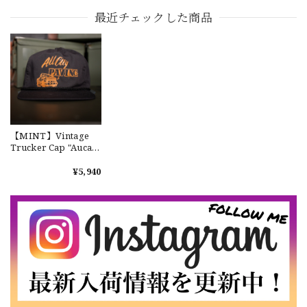
小判型 真鍮 約40cm
チェーン 小判型 ニッ
006 新品 レザーウォ
【Cooperstown Ball Cap】Made in USA Baseball Cap "1952 BIRMINGHAM BLACK BARONS" 新品 クーパーズタウンボールキャップ バーミングハムブラックバロンズ 6パネル
約45cm
ケルシルバー 約40cm
レットチェーン 馬革
最近チェックした商品
GREEN
小判型 真鍮 約40cm
2026/07/17
【W36】POLO by Ralph Lauren POLO CHINO ポロチノ ラルフローレン ユーズド ショーツ ショートパンツ No.30
2026/07/17
【MINT】Vintage
Trucker Cap "Aucay
PAVING" ヴィンテー
【Exclusive】Cooperstown Ball Cap × FAR EAST SIGNAL "DSA / NY" D GRAY×WHITE Made in USA 別注 新品 クーパーズタウンボールキャップ 6パネル グレー
ジ トラッカーキャッ
¥5,940
DSA
プ メ No.20
2026/07/16
なかなか見つからないこの色味が本当に好きです！ありがと
うございました！
【LARGE】Ralph Lauren Short Sleeve Cotton BD Shirt ラルフローレン ユーズド 半袖 ボタンダウンシャツ No.146
2026/07/14