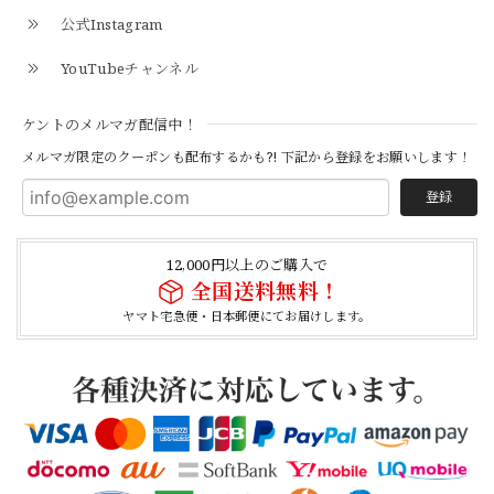
公式Instagram
とても早く対応頂きありがとうございました。
YouTubeチャンネル
【S-S】Canadian Army ECW Combat Parka Full Set "USED" カナダ軍 コンバット パーカー CAECW130
ケントのメルマガ配信中！
2026/04/25
メルマガ限定のクーポンも配布するかも?! 下記から登録をお願いします！
登録
【Cooperstown Ball Cap】Made in USA Baseball Cap "1952 BIRMINGHAM BLACK BARONS" 新品 クーパーズタウンボールキャップ バーミングハムブラックバロンズ 6パネル
BLACK
12,000円以上のご購入で
2026/04/21
全国送料無料！
ヤマト宅急便・日本郵便にてお届けします。
【Cooperstown Ball Cap】Made in USA Baseball Cap "1938 HOLLYWOOD STARS" 新品 クーパーズタウンボールキャップ ハリウッドスターズ 6パネル
NAVY
2026/04/21
【USED】Canadian Army IECS Fleece Pants 実物 カナダ軍 フリースパンツ ユーズド