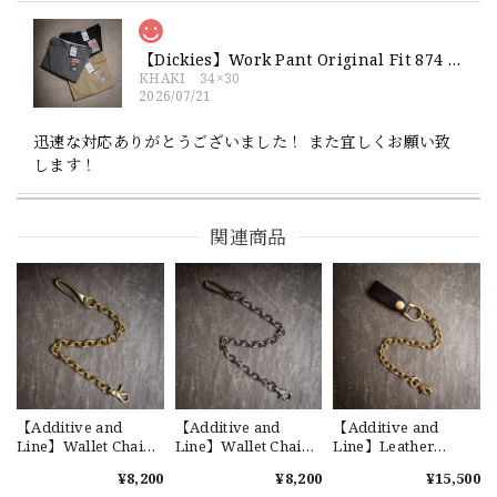
【Dickies】Work Pant Original Fit 874 新品 ディッキーズ オリジナルフィット ワークパンツ
KHAKI 34×30
2026/07/21
迅速な対応ありがとうございました！ また宜しくお願い致
します！
関連商品
【Exclusive】Cooperstown Ball Cap × FAR EAST SIGNAL "NSN / NY" NAVY×WHITE Made in USA 別注 新品 クーパーズタウンボールキャップ 6パネル 紺
SPO
2026/07/18
交換商品受け取りました 速い発送ありがとうございました
又、トートバッグありがとうございます。使わせて頂きま
す。商品ですがニューエラとはひと味違ってとてもいいと思
います。チェーンステッチが雰囲気があり、他とかぶらない
感じが気に入りました。 YouTube 楽しみにしてます
【Additive and
【Additive and
【Additive and
Line】Wallet Chain
Line】Wallet Chain
Line】Leather
Brass WCH-001 新品
Nickel Silver WCH-
Wallet Chain Horse
¥8,200
¥8,200
¥15,500
ウォレットチェーン
005 新品 ウォレット
Butt & Brass WCH-