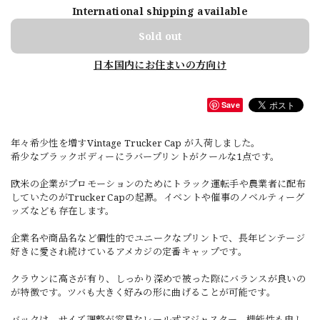
International shipping available
Sold out
日本国内にお住まいの方向け
Save
年々希少性を増すVintage Trucker Cap が入荷しました。
希少なブラックボディーにラバープリントがクールな1点です。
欧米の企業がプロモーションのためにトラック運転手や農業者に配布
していたのがTrucker Capの起源。イベントや催事のノベルティーグ
ッズなども存在します。
企業名や商品名など個性的でユニークなプリントで、長年ビンテージ
好きに愛され続けているアメカジの定番キャップです。
クラウンに高さが有り、しっかり深めで被った際にバランスが良いの
が特徴です。ツバも大きく好みの形に曲げることが可能です。
バックは、サイズ調整が容易なレール式アジャスター。機能性も申し