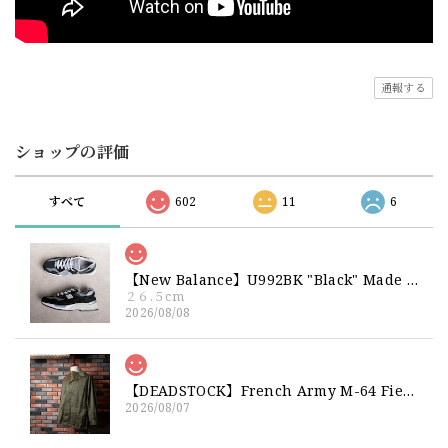
通報する
ショップの評価
すべて
602
11
6
【New Balance】U992BK "Black" Made in USA 新品 ニューバランス ブラック 黒 箱付き 26 26.5 27
２６.５cm
2026/08/08
【DEADSTOCK】French Army M-64 Field Jacket "92C" 実物 フランス軍 フィールドジャケット コットンサテン300 デッドストック
2026/08/07