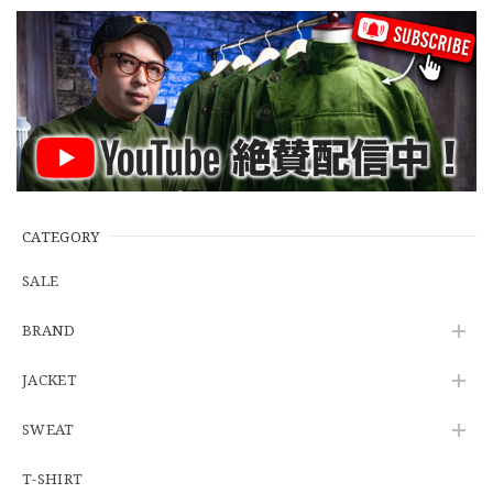
【Cooperstown Ball Cap】Made in USA Baseball Cap "NY" STONE×GREEN 新品 クーパーズタウンボールキャップ 6パネル ２トーン 緑
３.1947 New York Cubans
2026/07/01
【W35】POLO by Ralph Lauren POLO CHINO "PROSPECT PANT" ポロチノ ラルフローレン ユーズド プロスペクト No.145
2026/06/29
CATEGORY
SALE
【Additive and Line】Wallet Chain Nickel Silver WCH-005 新品 ウォレットチェーン 小判型 ニッケルシルバー 約40cm
BRAND
2026/06/27
JACKET
SWEAT
※WEB限定初売り【DEADSTOCK】U.S.Army ECWCS GEN3 LEVEL6 GORE-TEX Trousers "M-R" OCP 実物放出品 アメリカ軍 デッドストック スコーピオンW2 マルチカム オーバーパンツ 希少
2026/06/12
T-SHIRT