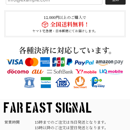
【Cooperstown Ball Cap】Made in USA Baseball Cap "1938 HOLLYWOOD STARS" 新品 クーパーズタウンボールキャップ ハリウッドスターズ 6パネル
NAVY
12,000円以上のご購入で
2026/04/21
全国送料無料！
ヤマト宅急便・日本郵便にてお届けします。
【USED】Canadian Army IECS Fleece Pants 実物 カナダ軍 フリースパンツ ユーズド
⑥サイズ
2026/04/17
German Army Rubber Suspenders "Used" ドイツ軍 ラバーサスペンダー
2026/04/02
営業時間
15時までのご注文は当日発送となります。
15時以降のご注文は翌日発送となります。