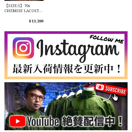
【SIZE:5】70s
なかなか見つからないこの色味が本当に好きです！ありがと
CHEMISE LACOSTE
うございました！
Polo Shirts Made in
France フレンチラコ
¥13,200
ステ ポロシャツ
No.2-8
【LARGE】Ralph Lauren Short Sleeve Cotton BD Shirt ラルフローレン ユーズド 半袖 ボタンダウンシャツ No.146
2026/07/14
【Cooperstown Ball Cap】Made in USA Baseball Cap "NY" STONE×GREEN 新品 クーパーズタウンボールキャップ 6パネル ２トーン 緑
３.1947 New York Cubans
2026/07/01
【W35】POLO by Ralph Lauren POLO CHINO "PROSPECT PANT" ポロチノ ラルフローレン ユーズド プロスペクト No.145
2026/06/29