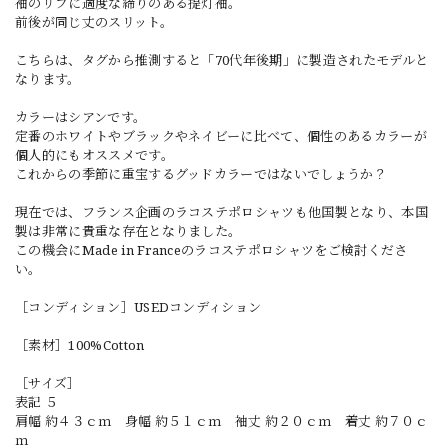
袖のリブに適度な締りのある提灯袖。
前後が同じ丈のスリット。
こちらは、タグから推測すると「70代年後期」に製造されたモデルと
なります。
カラーはシアンです。
定番のホワイトやブラックやネイビーに比べて、個性のあるカラーが
個人的にもオススメです。
これからの季節に重宝するグッドカラーではないでしょうか？
現在では、フランス企画のラコステポロシャツも他国製となり、本国
製は非常に貴重な存在となりました。
この機会にMade in Franceのラコステポロシャツをご検討くださ
い。
［コンディション］USEDコンディション
［素材］100%Cotton
［サイズ］
表記 ５
肩幅 約４３ｃｍ 身幅 約５１ｃｍ 袖丈 約２０ｃｍ 着丈 約７０ｃ
ｍ