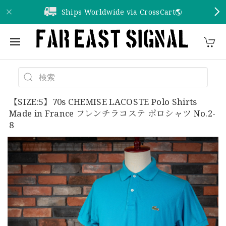
Ships Worldwide via CrossCart🌎️
【SIZE:5】70s CHEMISE LACOSTE Polo Shirts
Made in France フレンチラコステ ポロシャツ No.2-
8