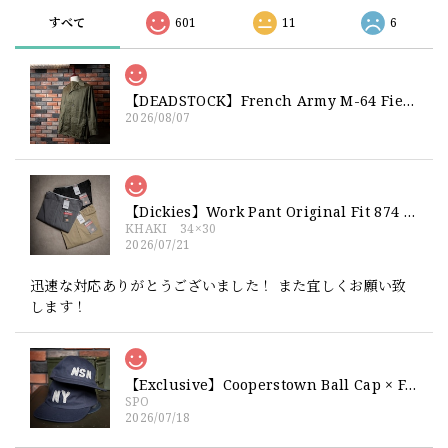
すべて
601
11
6
【DEADSTOCK】French Army M-64 Field Jacket "92C" 実物 フランス軍 フィールドジャケット コットンサテン300 デッドストック
2026/08/07
【Dickies】Work Pant Original Fit 874 新品 ディッキーズ オリジナルフィット ワークパンツ
KHAKI 34×30
2026/07/21
迅速な対応ありがとうございました！ また宜しくお願い致
します！
【Exclusive】Cooperstown Ball Cap × FAR EAST SIGNAL "NSN / NY" NAVY×WHITE Made in USA 別注 新品 クーパーズタウンボールキャップ 6パネル 紺
SPO
2026/07/18