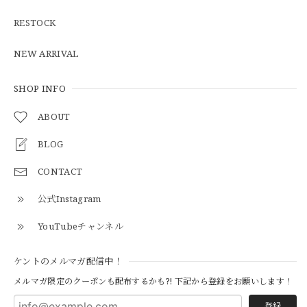
【Cooperstown Ball Cap】Made in USA Baseball Cap "1938 HOLLYWOOD STARS" 新品 クーパーズタウンボールキャップ ハリウッドスターズ 6パネル
GREEN
RESTOCK
2026/05/03
NEW ARRIVAL
【Additive and Line】Middle Tracker Wallet TWM-004 Maryam Horse Butt 3層 トラッカーウォレット ミドル 馬革 茶芯黒 ⑥
2026/04/27
SHOP INFO
ABOUT
とても早く対応頂きありがとうございました。
BLOG
CONTACT
【S-S】Canadian Army ECW Combat Parka Full Set "USED" カナダ軍 コンバット パーカー CAECW130
2026/04/25
公式Instagram
YouTubeチャンネル
【Cooperstown Ball Cap】Made in USA Baseball Cap "1952 BIRMINGHAM BLACK BARONS" 新品 クーパーズタウンボールキャップ バーミングハムブラックバロンズ 6パネル
ケントのメルマガ配信中！
BLACK
2026/04/21
メルマガ限定のクーポンも配布するかも?! 下記から登録をお願いします！
登録