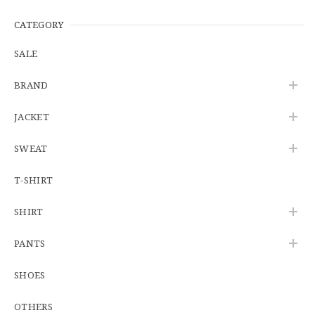
【Additive and Line】Wallet Chain Nickel Silver WCH-005 新品 ウォレットチェーン 小判型 ニッケルシルバー 約40cm
2026/06/27
CATEGORY
SALE
※WEB限定初売り【DEADSTOCK】U.S.Army ECWCS GEN3 LEVEL6 GORE-TEX Trousers "M-R" OCP 実物放出品 アメリカ軍 デッドストック スコーピオンW2 マルチカム オーバーパンツ 希少
BRAND
2026/06/12
JACKET
SWEAT
U.S.Army Physical Fitness Uniform Jacket "USED" 米軍 APFU トレーニングジャケット ユーズド
SMALL SHORT
T-SHIRT
2026/06/08
SHIRT
【W34】POLO by Ralph Lauren POLO CHINO ポロチノ ラルフローレン ユーズド No.141
PANTS
2026/06/01
SHOES
OTHERS