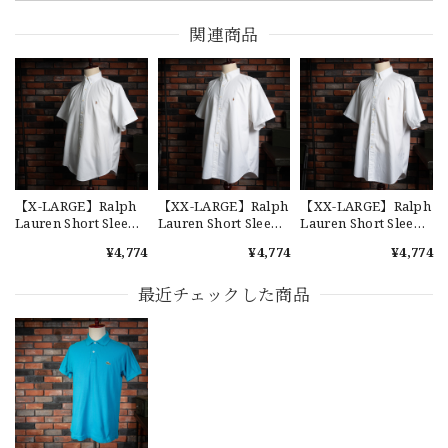
交換商品受け取りました 速い発送ありがとうございました
又、トートバッグありがとうございます。使わせて頂きま
関連商品
す。商品ですがニューエラとはひと味違ってとてもいいと思
います。チェーンステッチが雰囲気があり、他とかぶらない
感じが気に入りました。 YouTube 楽しみにしてます
【Cooperstown Ball Cap】Made in USA Baseball Cap "1952 BIRMINGHAM BLACK BARONS" 新品 クーパーズタウンボールキャップ バーミングハムブラックバロンズ 6パネル
GREEN
2026/07/17
【X-LARGE】Ralph
【XX-LARGE】Ralph
【XX-LARGE】Ralph
Lauren Short Sleeve
Lauren Short Sleeve
Lauren Short Sleeve
Cotton BD Shirt
Cotton BD Shirt
Cotton BD Shirt
¥4,774
¥4,774
¥4,774
"YARMOUTH" ラルフ
"YARMOUTH" ラルフ
"YARMOUTH" ラルフ
ローレン ユーズド 半
ローレン ユーズド 半
ローレン ユーズド 半
【W36】POLO by Ralph Lauren POLO CHINO ポロチノ ラルフローレン ユーズド ショーツ ショートパンツ No.30
袖 ボタンダウンシャ
袖 ボタンダウンシャ
袖 ボタンダウンシャ
最近チェックした商品
2026/07/17
ツ No.113
ツ No.119
ツ No.144
【Exclusive】Cooperstown Ball Cap × FAR EAST SIGNAL "DSA / NY" D GRAY×WHITE Made in USA 別注 新品 クーパーズタウンボールキャップ 6パネル グレー
DSA
2026/07/16