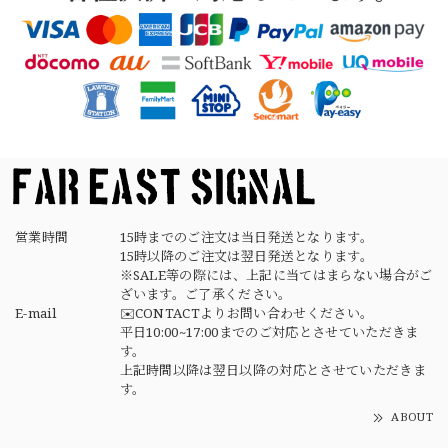
【Button Works】Mercury Dime Coin Necklace Silver 900 Silver 925 ボタンワークス マーキュリーダイム銀貨 ネックレス
2026/03/26
素早く丁寧な対応でありがとうございました デザインもタ
イプで良きです
営業時間
15時までのご注文は当日発送となります。
15時以降のご注文は翌日発送となります。
※SALE等の際には、上記に当てはまらない場合がご
ざいます。ご了承ください。
E-mail
✉️CONTACTよりお問い合わせください。
平日10:00~17:00までのご対応とさせていただきま
す。
上記時間以降は翌日以降の対応とさせていただきま
す。
ABOUT