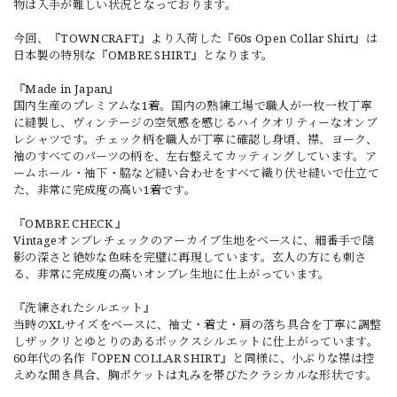
物は入手が難しい状況となっております。
今回、『TOWNCRAFT』より入荷した『60s Open Collar Shirt』は
日本製の特別な『OMBRE SHIRT』となります。
『Made in Japan』
国内生産のプレミアムな1着。国内の熟練工場で職人が一枚一枚丁寧
に縫製し、ヴィンテージの空気感を感じるハイクオリティーなオンブ
レシャツです。チェック柄を職人が丁寧に確認し身頃、襟、ヨーク、
袖のすべてのパーツの柄を、左右整えてカッティングしています。ア
ームホール・袖下・脇など縫い合わせをすべて織り伏せ縫いで仕立て
た、非常に完成度の高い1着です。
『OMBRE CHECK 』
Vintageオンブレチェックのアーカイブ生地をベースに、細番手で陰
影の深さと絶妙な色味を完璧に再現しています。玄人の方にも刺さ
る、非常に完成度の高いオンブレ生地に仕上がっています。
『洗練されたシルエット』
当時のXLサイズをベースに、袖丈・着丈・肩の落ち具合を丁寧に調整
しザックリとゆとりのあるボックスシルエットに仕上がっています。
60年代の名作『OPEN COLLAR SHIRT』と同様に、小ぶりな襟は控
えめな開き具合、胸ポケットは丸みを帯びたクラシカルな形状です。