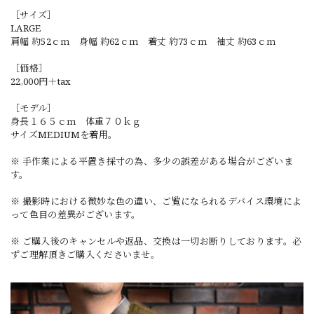
［サイズ］
LARGE
肩幅 約52ｃｍ 身幅 約62ｃｍ 着丈 約73ｃｍ 袖丈 約63ｃｍ
［価格］
22,000円＋tax
［モデル］
身長１６５ｃｍ 体重７０ｋｇ
サイズMEDIUMを着用。
※ 手作業による平置き採寸の為、多少の誤差がある場合がございま
す。
※ 撮影時における微妙な色の違い、ご覧になられるデバイス環境によ
って色目の差異がございます。
※ ご購入後のキャンセルや返品、交換は一切お断りしております。必
ずご理解頂きご購入くださいませ。