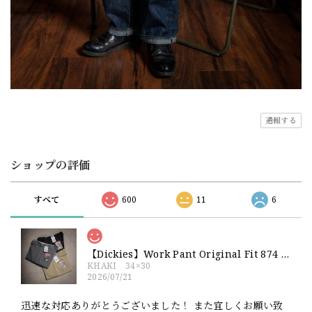
通報する
ショップの評価
すべて
600
11
6
【Dickies】Work Pant Original Fit 874 新品 ディッキーズ オリジナルフィット ワークパンツ
KHAKI 34×30
2026/07/21
迅速な対応ありがとうございました！ また宜しくお願い致