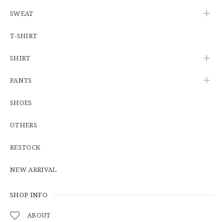
SWEAT
【W34】POLO by Ralph Lauren POLO CHINO ポロチノ ラルフローレン ユーズド No.141
2026/06/01
T-SHIRT
SHIRT
【Cooperstown Ball Cap】Made in USA Baseball Cap "1938 HOLLYWOOD STARS" 新品 クーパーズタウンボールキャップ ハリウッドスターズ 6パネル
PANTS
GREEN
2026/05/03
SHOES
OTHERS
【Additive and Line】Middle Tracker Wallet TWM-004 Maryam Horse Butt 3層 トラッカーウォレット ミドル 馬革 茶芯黒 ⑥
2026/04/27
RESTOCK
とても早く対応頂きありがとうございました。
NEW ARRIVAL
SHOP INFO
【S-S】Canadian Army ECW Combat Parka Full Set "USED" カナダ軍 コンバット パーカー CAECW130
2026/04/25
ABOUT