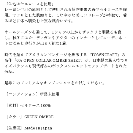
『生地はセルロースを使用』
レーヨン生地の原料として使用される植物由来の再生セルロースを採
用。サラリとした肌触りと、しなやかな美しいドレープが特徴で、着
るほどに体へ馴染む上質な風合いです。
オールシーズンを通して、Tシャツの上からザックリと羽織るも良
し。秋冬にはカーディガンやアウターのインナーとしてコーディネー
トに深みと奥行きが出る万能な1着。
時代を超えてアメリカンビンテージを象徴する『TOWNCRAFT』の
名作『60s OPEN COLLAR OMBRE SHIRT』が、日本製の職人技でサ
イズバランスも現代好みのボックスシルエットでアップデートされた
逸品。
是非このプレミアムなオンブレシャツをお試しください。
［コンディション］新品未使用
［素材］セルロース 100%
［カラー］GREEN OMBRE
［生産国］Made In Japan