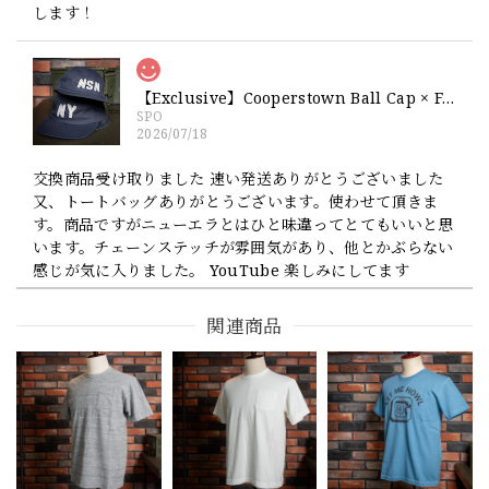
します！
【Exclusive】Cooperstown Ball Cap × FAR EAST SIGNAL "NSN / NY" NAVY×WHITE Made in USA 別注 新品 クーパーズタウンボールキャップ 6パネル 紺
SPO
2026/07/18
交換商品受け取りました 速い発送ありがとうございました
又、トートバッグありがとうございます。使わせて頂きま
す。商品ですがニューエラとはひと味違ってとてもいいと思
います。チェーンステッチが雰囲気があり、他とかぶらない
感じが気に入りました。 YouTube 楽しみにしてます
関連商品
【Cooperstown Ball Cap】Made in USA Baseball Cap "1952 BIRMINGHAM BLACK BARONS" 新品 クーパーズタウンボールキャップ バーミングハムブラックバロンズ 6パネル
GREEN
2026/07/17
【W36】POLO by Ralph Lauren POLO CHINO ポロチノ ラルフローレン ユーズド ショーツ ショートパンツ No.30