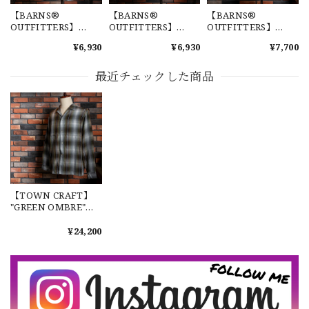
2026/07/17
【BARNS®
【BARNS®
【BARNS®
OUTFITTERS】
OUTFITTERS】
OUTFITTERS】
TSURIAMI Crew
TSURIAMI Crew
COZUN "DOG" Print
¥6,930
¥6,930
¥7,700
Neck Pocket Tee
Neck Pocket Tee
Tee 新品 バーンズア
"GRAY" Made in
"WHITE" Made in
ウトフィッターズ コ
【Exclusive】Cooperstown Ball Cap × FAR EAST SIGNAL "DSA / NY" D GRAY×WHITE Made in USA 別注 新品 クーパーズタウンボールキャップ 6パネル グレー
Japan 新品 バーンズ
Japan 新品 バーンズ
ズンTシャツ Vガゼッ
最近チェックした商品
DSA
アウトフィッターズ
アウトフィッターズ
ト 半袖 クルーネック
2026/07/16
吊り編みTシャツ 半袖
吊り編みTシャツ 半袖
BR-26275
グレー クルーネック
白 クルーネック ポケ
なかなか見つからないこの色味が本当に好きです！ありがと
ポケットT 日本製
ットT 日本製
うございました！
【LARGE】Ralph Lauren Short Sleeve Cotton BD Shirt ラルフローレン ユーズド 半袖 ボタンダウンシャツ No.146
【TOWN CRAFT】
2026/07/14
"GREEN OMBRE"
60s Open Collar
Shirt Made In Japan
¥24,200
新品 タウンクラフト
オンブレシャツ プレ
【Cooperstown Ball Cap】Made in USA Baseball Cap "NY" STONE×GREEN 新品 クーパーズタウンボールキャップ 6パネル ２トーン 緑
ミアム グリーン 緑 日
３.1947 New York Cubans
本製
2026/07/01