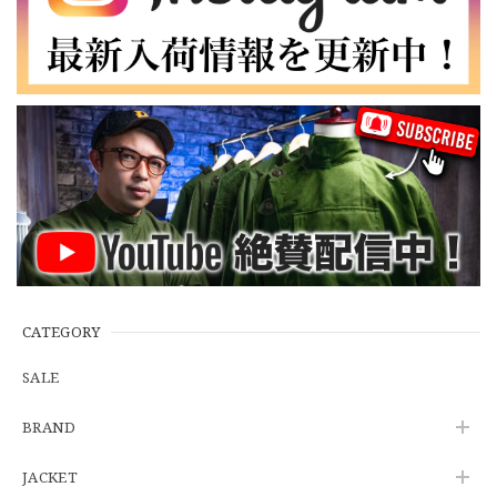
【W35】POLO by Ralph Lauren POLO CHINO "PROSPECT PANT" ポロチノ ラルフローレン ユーズド プロスペクト No.145
2026/06/29
【Additive and Line】Wallet Chain Nickel Silver WCH-005 新品 ウォレットチェーン 小判型 ニッケルシルバー 約40cm
2026/06/27
※WEB限定初売り【DEADSTOCK】U.S.Army ECWCS GEN3 LEVEL6 GORE-TEX Trousers "M-R" OCP 実物放出品 アメリカ軍 デッドストック スコーピオンW2 マルチカム オーバーパンツ 希少
2026/06/12
CATEGORY
SALE
U.S.Army Physical Fitness Uniform Jacket "USED" 米軍 APFU トレーニングジャケット ユーズド
BRAND
SMALL SHORT
2026/06/08
JACKET