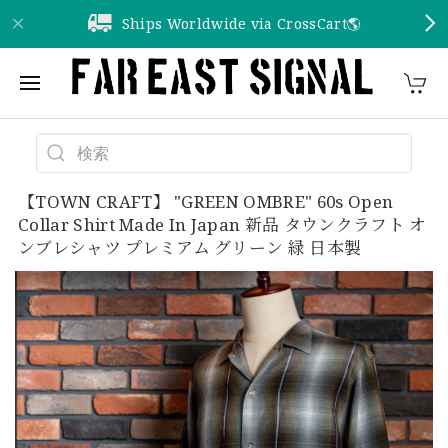
Ships Worldwide via CrossCart🌎️
【TOWN CRAFT】 "GREEN OMBRE" 60s Open
Collar Shirt Made In Japan 新品 タウンクラフト オ
ンブレシャツ プレミアム グリーン 緑 日本製