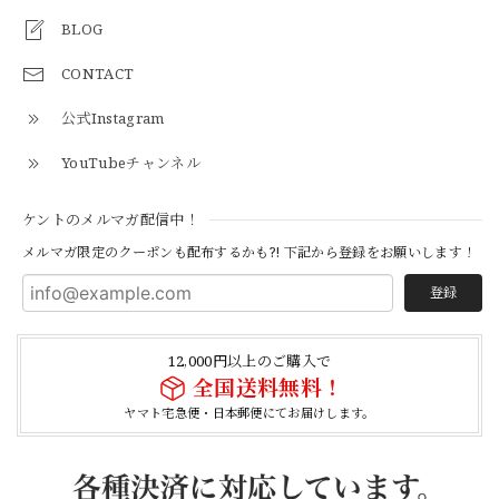
BLOG
CONTACT
【Cooperstown Ball Cap】Made in USA Baseball Cap "1952 BIRMINGHAM BLACK BARONS" 新品 クーパーズタウンボールキャップ バーミングハムブラックバロンズ 6パネル
BLACK
公式Instagram
2026/04/21
YouTubeチャンネル
【Cooperstown Ball Cap】Made in USA Baseball Cap "1938 HOLLYWOOD STARS" 新品 クーパーズタウンボールキャップ ハリウッドスターズ 6パネル
ケントのメルマガ配信中！
NAVY
2026/04/21
メルマガ限定のクーポンも配布するかも?! 下記から登録をお願いします！
登録
【USED】Canadian Army IECS Fleece Pants 実物 カナダ軍 フリースパンツ ユーズド
⑥サイズ
12,000円以上のご購入で
2026/04/17
全国送料無料！
ヤマト宅急便・日本郵便にてお届けします。
German Army Rubber Suspenders "Used" ドイツ軍 ラバーサスペンダー
2026/04/02