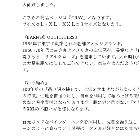
入荷致しました。
こちらの商品ページは『GRAY』となります。
サイズはＬ・ＸＬ・ＸＸＬの３サイズとなります。
『BARNS® OUTFITTERS』
1985年に東京で創業された老舗アメカジブランド。
1950~70年代の古き良きアメリカの空気感を、妥協なき「
寄り添う「リアルクローズ」を追求しています。大正時代
の大量生産では決して真似できない、空気を含んだような
す。
『吊り編み』
100年前の「吊り編み機」で、空気を含ませながらゆっ
の特徴。生地を宙吊りにし、自重を利用して編み上げる伝
めない希少素材となっております。脇に縫い目がない「丸
※XXLのみ脇ハギ仕様になります。
首元はタフなバインダーネックを採用し、洗濯を繰り返し
ージのように育っていく過程は、アメカジ好きにはたまら