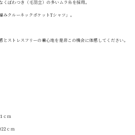
なくぼわつき（毛羽立）の多いムラ糸を採用。
編みクルーネックポケットTシャツ」。
感とストレスフリーの着心地を是非この機会に体感してください。
21ｃｍ
約22ｃｍ