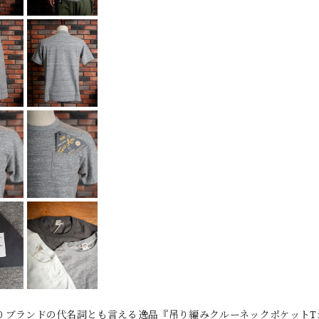
S』よりブランドの代名詞とも言える逸品『吊り編みクルーネックポケット