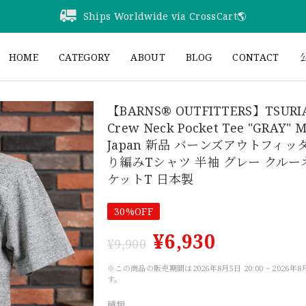
Ships Worldwide via CrossCart🌎️
HOME
CATEGORY
ABOUT
BLOG
CONTACT
公
【BARNS® OUTFITTERS】TSURI
Crew Neck Pocket Tee "GRAY" M
Japan 新品 バーンズアウトフィッ
り編みTシャツ 半袖 グレー クルー
ケットT 日本製
30%OFF
¥6,930
¥9,900
※この商品の販売期間は2026年8月5日 20:00 ~ 2026年8月
す。
種類