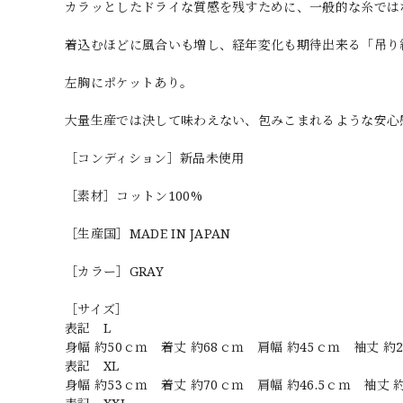
カラッとしたドライな質感を残すために、一般的な糸では
着込むほどに風合いも増し、経年変化も期待出来る「吊り
左胸にポケットあり。
大量生産では決して味わえない、包みこまれるような安心
［コンディション］新品未使用
［素材］コットン100%
［生産国］MADE IN JAPAN
［カラー］GRAY
［サイズ］
表記 L
身幅 約50ｃｍ 着丈 約68ｃｍ 肩幅 約45ｃｍ 袖丈 約
表記 XL
身幅 約53ｃｍ 着丈 約70ｃｍ 肩幅 約46.5ｃｍ 袖丈 