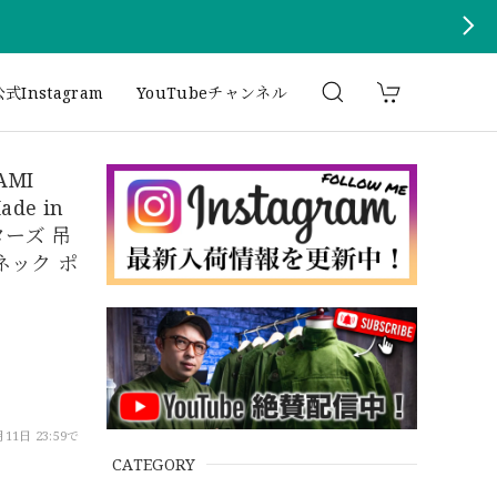
式Instagram
YouTubeチャンネル
AMI
ade in
ターズ 吊
ネック ポ
11日 23:59で
CATEGORY