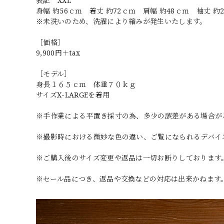
表記 XXL
身幅 約56ｃｍ 着丈 約72ｃｍ 肩幅 約48ｃｍ 袖丈 約
※未洗いのため、洗濯により縮みが発生いたします。
［価格］
9,900円＋tax
［モデル］
身長１６５ｃｍ 体重７０ｋｇ
サイズX-LARGEを着用
※手作業による平置き採寸の為、多少の誤差がある場合が
※撮影時における微妙な色の違い、ご覧になられるデバイ
※ご購入後のサイズ変更や返品は一切お断りしております
※セール品につき、返品や交換などの対応は出来かねます