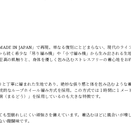
MADE IN JAPAN」で再現。単なる復刻にとどまらない、現代のライ
から続く希少な「吊り編み機」や「小寸編み機」から生み出される生
至高の肌触りと、身体を優しく包み込むストレスフリーの着心地をお
くりと丁寧に編まれた生地であり、絶妙な張り感と体を包み込むような
統的なループホイール編み方式を採用。この方式では１時間に１メー
胴（まるどう）」を採用しているのも大きな特徴です。
ても型崩れしにくい頑強さを備えています。着込むほどに風合いが増
ない醍醐味です。