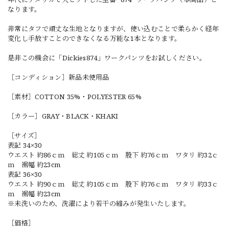
なります。
非常にタフで頑丈な生地となりますが、使い込むことで柔らかく経年
変化し手放すことのできなくなる万能な1本となります。
是非この機会に「Dickies874」ワークパンツをお試しください。
［コンディション］新品未使用品
［素材］COTTON 35%・POLYESTER 65%
［カラー］GRAY・BLACK・KHAKI
［サイズ］
表記 34×30
ウエスト 約86ｃｍ 総丈 約105ｃｍ 股下 約76ｃｍ ワタリ 約32ｃ
ｍ 裾幅 約23cm
表記 36×30
ウエスト 約90ｃｍ 総丈 約105ｃｍ 股下 約76ｃｍ ワタリ 約33ｃ
ｍ 裾幅 約23cm
※未洗いのため、洗濯により若干の縮みが発生いたします。
［価格］