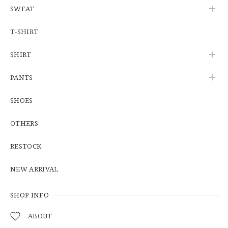
SWEAT
U.S.Army Physical Fitness Uniform Jacket "USED" 米軍 APFU トレーニングジャケット ユーズド
SMALL SHORT
T-SHIRT
2026/06/08
SHIRT
【W34】POLO by Ralph Lauren POLO CHINO ポロチノ ラルフローレン ユーズド No.141
PANTS
2026/06/01
SHOES
OTHERS
【Cooperstown Ball Cap】Made in USA Baseball Cap "1938 HOLLYWOOD STARS" 新品 クーパーズタウンボールキャップ ハリウッドスターズ 6パネル
GREEN
RESTOCK
2026/05/03
NEW ARRIVAL
【Additive and Line】Middle Tracker Wallet TWM-004 Maryam Horse Butt 3層 トラッカーウォレット ミドル 馬革 茶芯黒 ⑥
2026/04/27
SHOP INFO
ABOUT
とても早く対応頂きありがとうございました。