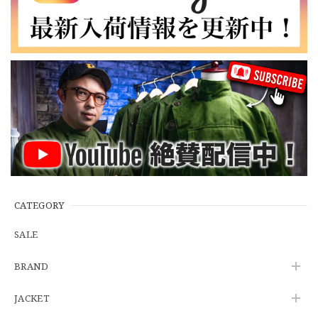
【Cooperstown Ball Cap】Made in USA Baseball Cap "NY" STONE×GREEN 新品 クーパーズタウンボールキャップ 6パネル ２トーン 緑
３.1947 New York Cubans
2026/07/01
【W35】POLO by Ralph Lauren POLO CHINO "PROSPECT PANT" ポロチノ ラルフローレン ユーズド プロスペクト No.145
2026/06/29
【Additive and Line】Wallet Chain Nickel Silver WCH-005 新品 ウォレットチェーン 小判型 ニッケルシルバー 約40cm
2026/06/27
CATEGORY
SALE
※WEB限定初売り【DEADSTOCK】U.S.Army ECWCS GEN3 LEVEL6 GORE-TEX Trousers "M-R" OCP 実物放出品 アメリカ軍 デッドストック スコーピオンW2 マルチカム オーバーパンツ 希少
BRAND
2026/06/12
JACKET