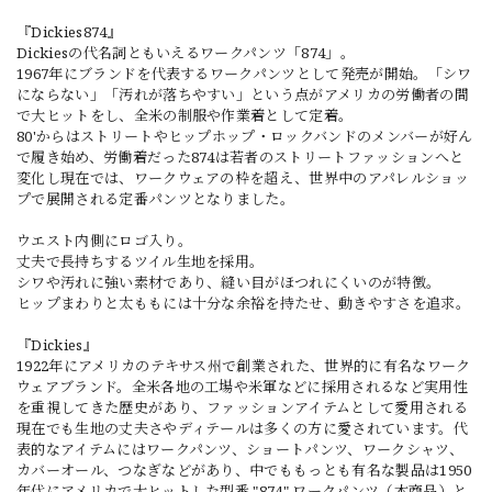
『Dickies874』
Dickiesの代名詞ともいえるワークパンツ「874」。
1967年にブランドを代表するワークパンツとして発売が開始。「シワ
にならない」「汚れが落ちやすい」という点がアメリカの労働者の間
で大ヒットをし、全米の制服や作業着として定着。
80'からはストリートやヒップホップ・ロックバンドのメンバーが好ん
で履き始め、労働着だった874は若者のストリートファッションへと
変化し現在では、ワークウェアの枠を超え、世界中のアパレルショッ
プで展開される定番パンツとなりました。
ウエスト内側にロゴ入り。
丈夫で長持ちするツイル生地を採用。
シワや汚れに強い素材であり、縫い目がほつれにくいのが特徴。
ヒップまわりと太ももには十分な余裕を持たせ、動きやすさを追求。
『Dickies』
1922年にアメリカのテキサス州で創業された、世界的に有名なワーク
ウェアブランド。全米各地の工場や米軍などに採用されるなど実用性
を重視してきた歴史があり、ファッションアイテムとして愛用される
現在でも生地の丈夫さやディテールは多くの方に愛されています。代
表的なアイテムにはワークパンツ、ショートパンツ、ワークシャツ、
カバーオール、つなぎなどがあり、中でももっとも有名な製品は1950
年代にアメリカで大ヒットした型番 "874" ワークパンツ（本商品）と