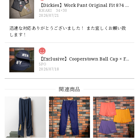
【Dickies】Work Pant Original Fit 874 新品 ディッキーズ オリジナルフィット ワークパンツ
KHAKI 34×30
2026/07/21
迅速な対応ありがとうございました！ また宜しくお願い致
します！
【Exclusive】Cooperstown Ball Cap × FAR EAST SIGNAL "NSN / NY" NAVY×WHITE Made in USA 別注 新品 クーパーズタウンボールキャップ 6パネル 紺
SPO
2026/07/18
交換商品受け取りました 速い発送ありがとうございました
又、トートバッグありがとうございます。使わせて頂きま
関連商品
す。商品ですがニューエラとはひと味違ってとてもいいと思
います。チェーンステッチが雰囲気があり、他とかぶらない
感じが気に入りました。 YouTube 楽しみにしてます
【Cooperstown Ball Cap】Made in USA Baseball Cap "1952 BIRMINGHAM BLACK BARONS" 新品 クーパーズタウンボールキャップ バーミングハムブラックバロンズ 6パネル
GREEN