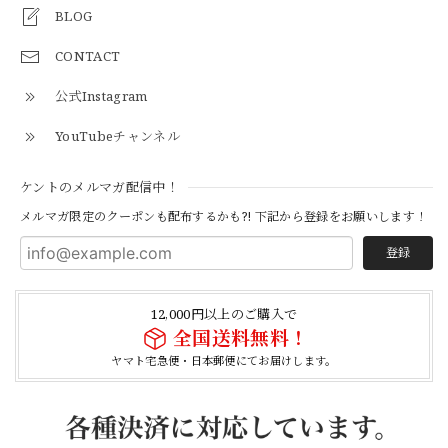
BLOG
CONTACT
【S-S】Canadian Army ECW Combat Parka Full Set "USED" カナダ軍 コンバット パーカー CAECW130
2026/04/25
公式Instagram
YouTubeチャンネル
【Cooperstown Ball Cap】Made in USA Baseball Cap "1952 BIRMINGHAM BLACK BARONS" 新品 クーパーズタウンボールキャップ バーミングハムブラックバロンズ 6パネル
ケントのメルマガ配信中！
BLACK
2026/04/21
メルマガ限定のクーポンも配布するかも?! 下記から登録をお願いします！
登録
【Cooperstown Ball Cap】Made in USA Baseball Cap "1938 HOLLYWOOD STARS" 新品 クーパーズタウンボールキャップ ハリウッドスターズ 6パネル
NAVY
12,000円以上のご購入で
2026/04/21
全国送料無料！
ヤマト宅急便・日本郵便にてお届けします。
【USED】Canadian Army IECS Fleece Pants 実物 カナダ軍 フリースパンツ ユーズド
⑥サイズ
2026/04/17