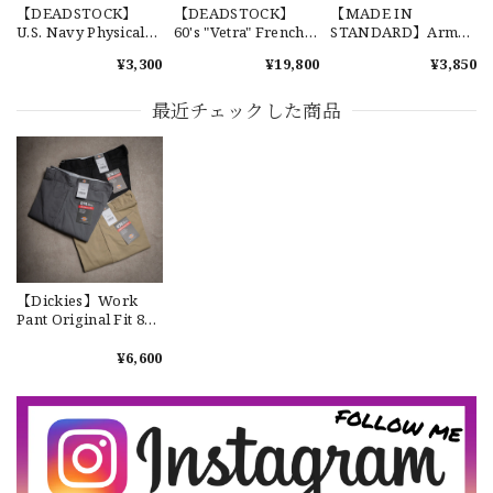
2026/07/17
【DEADSTOCK】
【DEADSTOCK】
【MADE IN
U.S. Navy Physical
60's "Vetra" French
STANDARD】Army
Training Pants 実物
Work Pants コットン
Shorts 新品 メイドイ
¥3,300
¥19,800
¥3,850
アメリカ海軍 トレー
フレンチワークパン
ンスタンダード ショ
ニング パンツ 新品
ツ デッドストック 希
ーツ
【W36】POLO by Ralph Lauren POLO CHINO ポロチノ ラルフローレン ユーズド ショーツ ショートパンツ No.30
少 NO.44
最近チェックした商品
2026/07/17
【Exclusive】Cooperstown Ball Cap × FAR EAST SIGNAL "DSA / NY" D GRAY×WHITE Made in USA 別注 新品 クーパーズタウンボールキャップ 6パネル グレー
DSA
2026/07/16
【Dickies】Work
なかなか見つからないこの色味が本当に好きです！ありがと
Pant Original Fit 874
うございました！
新品 ディッキーズ オ
リジナルフィット ワ
¥6,600
ークパンツ
【LARGE】Ralph Lauren Short Sleeve Cotton BD Shirt ラルフローレン ユーズド 半袖 ボタンダウンシャツ No.146
2026/07/14