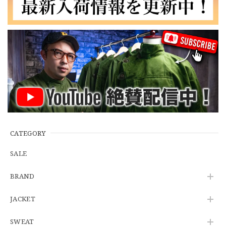
【LARGE】Ralph Lauren Short Sleeve Cotton BD Shirt ラルフローレン ユーズド 半袖 ボタンダウンシャツ No.146
2026/07/14
【Cooperstown Ball Cap】Made in USA Baseball Cap "NY" STONE×GREEN 新品 クーパーズタウンボールキャップ 6パネル ２トーン 緑
３.1947 New York Cubans
2026/07/01
【W35】POLO by Ralph Lauren POLO CHINO "PROSPECT PANT" ポロチノ ラルフローレン ユーズド プロスペクト No.145
2026/06/29
CATEGORY
SALE
【Additive and Line】Wallet Chain Nickel Silver WCH-005 新品 ウォレットチェーン 小判型 ニッケルシルバー 約40cm
BRAND
2026/06/27
JACKET
SWEAT