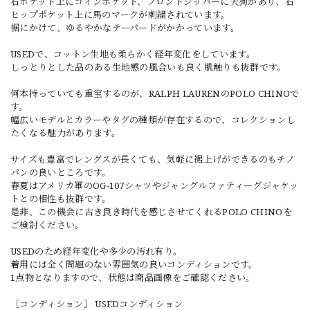
右ポケット上にコインポケット、フロントジッパーに天狗があり、右
ヒップポケット上に馬のマークが刺繍されています。
裾にかけて、ゆるやかなテーパードがかかっています。
USEDで、コットン生地も柔らかく経年変化をしています。
しっとりとした品のある生地感の風合いも良く肌触りも抜群です。
何本持っていても重宝するのが、RALPH LAURENのPOLO CHINOで
す。
幅広いモデルとカラーやタグの種類が存在するので、コレクションし
たくなる魅力があります。
サイズも豊富でレングスが長くても、気軽に裾上げができるのもチノ
パンの良いところです。
春夏はアメリカ軍のOG-107シャツやジャングルファティーグジャケッ
トとの相性も抜群です。
是非、この機会に古き良き時代を感じさせてくれるPOLO CHINOを
ご検討ください。
USEDのため経年変化や多少の汚れ有り。
着用には全く問題のない雰囲気の良いコンディションです。
1点物となりますので、状態は商品画像をご確認ください。
［コンディション］ USEDコンディション