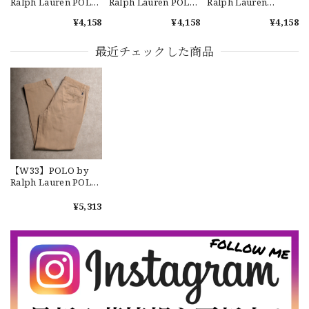
Ralph Lauren POLO
Ralph Lauren POLO
Ralph Lauren
CHINO ポロチノ ラ
CHINO "CLASSIC
CHINO SHORTS
¥4,158
¥4,158
¥4,158
ルフローレン ユーズ
FIT 9" ポロチノ ショ
"CLASSIC FIT 9" チノ
ド ショーツ ショート
ーツ ラルフローレン
ショーツ ショーツ ラ
【Cooperstown Ball Cap】Made in USA Baseball Cap "1952 BIRMINGHAM BLACK BARONS" 新品 クーパーズタウンボールキャップ バーミングハムブラックバロンズ 6パネル
パンツ No.26
ショーツ ショートパ
ルフローレン ショー
最近チェックした商品
GREEN
ンツ ユーズド クラシ
トパンツ ユーズド ク
2026/07/17
ックフィット No.3
ラシックフィット
No.5
【W36】POLO by Ralph Lauren POLO CHINO ポロチノ ラルフローレン ユーズド ショーツ ショートパンツ No.30
2026/07/17
【W33】POLO by
Ralph Lauren POLO
CHINO "PRESTON
【Exclusive】Cooperstown Ball Cap × FAR EAST SIGNAL "DSA / NY" D GRAY×WHITE Made in USA 別注 新品 クーパーズタウンボールキャップ 6パネル グレー
PANT" ポロチノ ラル
¥5,313
DSA
フローレン ユーズド
2026/07/16
プレストン No.132
なかなか見つからないこの色味が本当に好きです！ありがと
うございました！