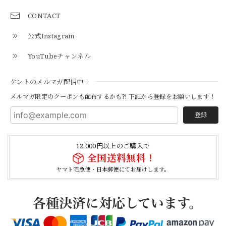
【Additive and Line】Middle Tracker Wallet TWM-004 Maryam Horse Butt 3層 トラッカーウォレット ミドル 馬革 茶芯黒 ⑥
2026/04/27
CONTACT
公式Instagram
とても早く対応頂きありがとうございました。
YouTubeチャンネル
【S-S】Canadian Army ECW Combat Parka Full Set "USED" カナダ軍 コンバット パーカー CAECW130
ケントのメルマガ配信中！
2026/04/25
メルマガ限定のクーポンも配布するかも?! 下記から登録をお願いします！
登録
【Cooperstown Ball Cap】Made in USA Baseball Cap "1952 BIRMINGHAM BLACK BARONS" 新品 クーパーズタウンボールキャップ バーミングハムブラックバロンズ 6パネル
BLACK
12,000円以上のご購入で
2026/04/21
全国送料無料！
ヤマト宅急便・日本郵便にてお届けします。
【Cooperstown Ball Cap】Made in USA Baseball Cap "1938 HOLLYWOOD STARS" 新品 クーパーズタウンボールキャップ ハリウッドスターズ 6パネル
NAVY
2026/04/21