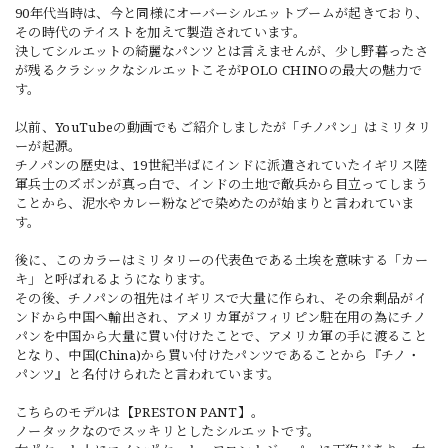
90年代当時は、今と同様にオーバーシルエットブームが起きており、
その時代のテイストを加えて製造されています。
決してシルエットの綺麗なパンツとは言えませんが、少し野暮ったさ
が残るクラシックなシルエットこそがPOLO CHINOの最大の魅力で
す。
以前、YouTubeの動画でもご紹介しましたが「チノパン」はミリタリ
ーが起源。
チノパンの歴史は、19世紀半ばにインドに派遣されていたイギリス陸
軍兵士のズボンが真っ白で、インドの土地で敵兵から目立ってしまう
ことから、泥水やカレー粉などで染めたのが始まりと言われていま
す。
後に、このカラーはミリタリーの代表色である土埃を意味する「カー
キ」と呼ばれるようになります。
その後、チノパンの祖先はイギリスで大量に作られ、その余剰品がイ
ンドから中国へ輸出され、アメリカ軍がフィリピン駐在用の為にチノ
パンを中国から大量に買い付けたことで、アメリカ軍の手に渡ること
となり、中国(China)から買い付けたパンツであることから『チノ・
パンツ』と名付けられたと言われています。
こちらのモデルは【PRESTON PANT】。
ノータックなのでスッキリとしたシルエットです。