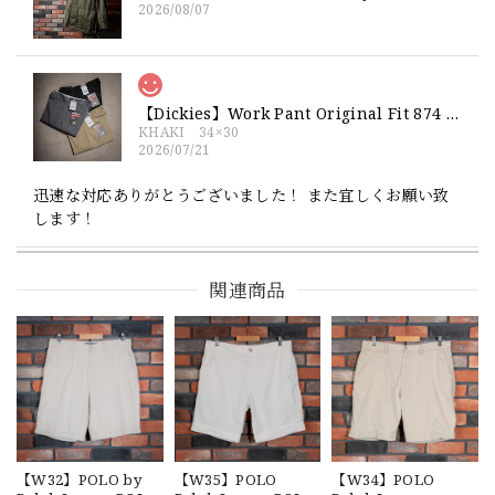
2026/08/07
【Dickies】Work Pant Original Fit 874 新品 ディッキーズ オリジナルフィット ワークパンツ
KHAKI 34×30
2026/07/21
迅速な対応ありがとうございました！ また宜しくお願い致
します！
関連商品
【Exclusive】Cooperstown Ball Cap × FAR EAST SIGNAL "NSN / NY" NAVY×WHITE Made in USA 別注 新品 クーパーズタウンボールキャップ 6パネル 紺
SPO
2026/07/18
交換商品受け取りました 速い発送ありがとうございました
又、トートバッグありがとうございます。使わせて頂きま
す。商品ですがニューエラとはひと味違ってとてもいいと思
います。チェーンステッチが雰囲気があり、他とかぶらない
感じが気に入りました。 YouTube 楽しみにしてます
【W32】POLO by
【W35】POLO
【W34】POLO