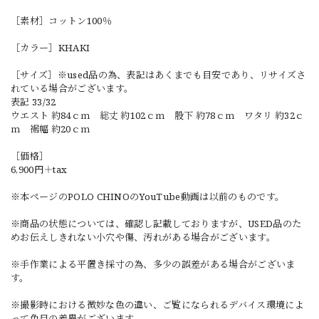
［素材］コットン100％
［カラー］KHAKI
［サイズ］※used品の為、表記はあくまでも目安であり、リサイズさ
れている場合がございます。
表記 33/32
ウエスト 約84ｃｍ 総丈 約102ｃｍ 股下 約78ｃｍ ワタリ 約32ｃ
ｍ 裾幅 約20ｃｍ
［価格］
6,900円＋tax
※本ページのPOLO CHINOのYouTube動画は以前のものです。
※商品の状態については、確認し記載しておりますが、USED品のた
めお伝えしきれない小穴や傷、汚れがある場合がございます。
※手作業による平置き採寸の為、多少の誤差がある場合がございま
す。
※撮影時における微妙な色の違い、ご覧になられるデバイス環境によ
って色目の差異がございます。