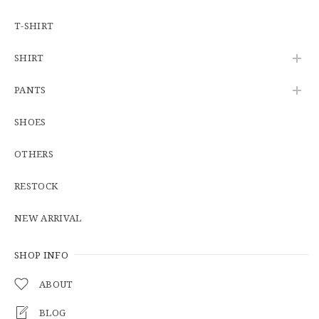
※WEB限定初売り【DEADSTOCK】U.S.Army ECWCS GEN3 LEVEL6 GORE-TEX Trousers "M-R" OCP 実物放出品 アメリカ軍 デッドストック スコーピオンW2 マルチカム オーバーパンツ 希少
2026/06/12
T-SHIRT
SHIRT
U.S.Army Physical Fitness Uniform Jacket "USED" 米軍 APFU トレーニングジャケット ユーズド
PANTS
SMALL SHORT
2026/06/08
SHOES
OTHERS
【W34】POLO by Ralph Lauren POLO CHINO ポロチノ ラルフローレン ユーズド No.141
2026/06/01
RESTOCK
NEW ARRIVAL
【Cooperstown Ball Cap】Made in USA Baseball Cap "1938 HOLLYWOOD STARS" 新品 クーパーズタウンボールキャップ ハリウッドスターズ 6パネル
GREEN
SHOP INFO
2026/05/03
ABOUT
BLOG