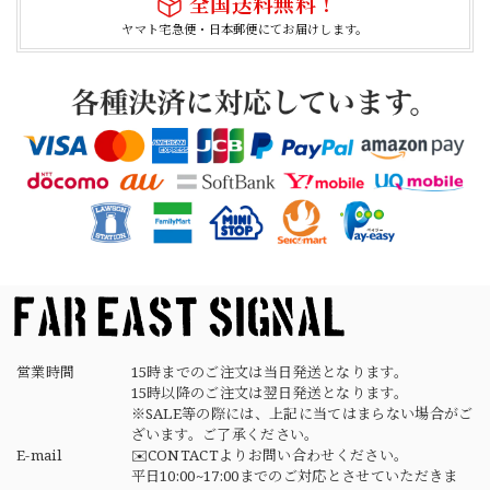
全国送料無料！
ヤマト宅急便・日本郵便にてお届けします。
【Cooperstown Ball Cap】Made in USA Baseball Cap "1938 HOLLYWOOD STARS" 新品 クーパーズタウンボールキャップ ハリウッドスターズ 6パネル
NAVY
2026/04/21
【USED】Canadian Army IECS Fleece Pants 実物 カナダ軍 フリースパンツ ユーズド
⑥サイズ
2026/04/17
営業時間
15時までのご注文は当日発送となります。
15時以降のご注文は翌日発送となります。
※SALE等の際には、上記に当てはまらない場合がご
ざいます。ご了承ください。
E-mail
✉️CONTACTよりお問い合わせください。
平日10:00~17:00までのご対応とさせていただきま