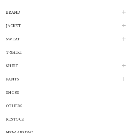
【Additive and Line】Wallet Chain Nickel Silver WCH-005 新品 ウォレットチェーン 小判型 ニッケルシルバー 約40cm
BRAND
2026/06/27
JACKET
SWEAT
※WEB限定初売り【DEADSTOCK】U.S.Army ECWCS GEN3 LEVEL6 GORE-TEX Trousers "M-R" OCP 実物放出品 アメリカ軍 デッドストック スコーピオンW2 マルチカム オーバーパンツ 希少
2026/06/12
T-SHIRT
SHIRT
U.S.Army Physical Fitness Uniform Jacket "USED" 米軍 APFU トレーニングジャケット ユーズド
PANTS
SMALL SHORT
2026/06/08
SHOES
OTHERS
【W34】POLO by Ralph Lauren POLO CHINO ポロチノ ラルフローレン ユーズド No.141
2026/06/01
RESTOCK
NEW ARRIVAL