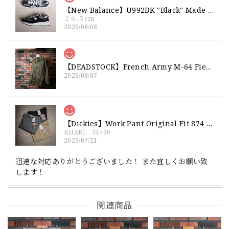
【New Balance】U992BK "Black" Made in USA 新品 ニューバランス ブラック 黒 箱付き 26 26.5 27
２６.５cm
2026/08/08
【DEADSTOCK】French Army M-64 Field Jacket "92C" 実物 フランス軍 フィールドジャケット コットンサテン300 デッドストック
2026/08/07
【Dickies】Work Pant Original Fit 874 新品 ディッキーズ オリジナルフィット ワークパンツ
KHAKI 34×30
2026/07/21
迅速な対応ありがとうございました！ また宜しくお願い致
します！
関連商品
【Exclusive】Cooperstown Ball Cap × FAR EAST SIGNAL "NSN / NY" NAVY×WHITE Made in USA 別注 新品 クーパーズタウンボールキャップ 6パネル 紺
SPO
2026/07/18