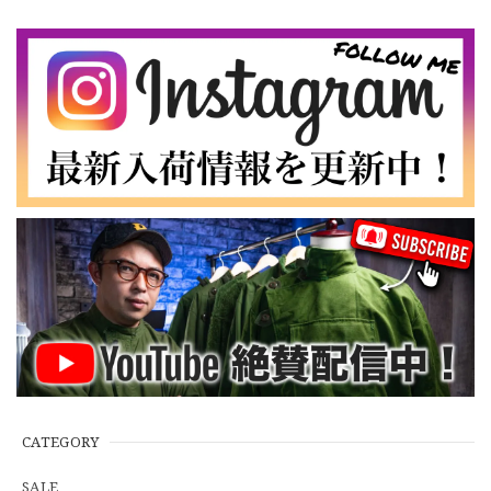
ド No.141
2026/07/16
なかなか見つからないこの色味が本当に好きです！ありがと
うございました！
【LARGE】Ralph Lauren Short Sleeve Cotton BD Shirt ラルフローレン ユーズド 半袖 ボタンダウンシャツ No.146
2026/07/14
【Cooperstown Ball Cap】Made in USA Baseball Cap "NY" STONE×GREEN 新品 クーパーズタウンボールキャップ 6パネル ２トーン 緑
３.1947 New York Cubans
2026/07/01
【W35】POLO by Ralph Lauren POLO CHINO "PROSPECT PANT" ポロチノ ラルフローレン ユーズド プロスペクト No.145
2026/06/29
CATEGORY
SALE