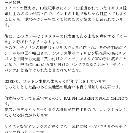
ーが起源。
チノパンの歴史は、19世紀半ばにインドに派遣されていたイギリス陸
軍兵士のズボンが真っ白で、インドの土地で敵兵から目立ってしまう
ことから、泥水やカレー粉などで染めたのが始まりと言われていま
す。
後に、このカラーはミリタリーの代表色である土埃を意味する「カー
キ」と呼ばれるようになります。
その後、チノパンの祖先はイギリスで大量に作られ、その余剰品がイ
ンドから中国へ輸出され、アメリカ軍がフィリピン駐在用の為にチノ
パンを中国から大量に買い付けたことで、アメリカ軍の手に渡ること
となり、中国(China)から買い付けたパンツであることから『チノ・
パンツ』と名付けられたと言われています。
USEDで、コットン生地も柔らかく経年変化をしています。
しっとりとした品のある生地感の風合いも良く肌触りも抜群です。
何本持っていても重宝するのが、RALPH LAURENのPOLO CHINOで
す。
幅広いモデルとカラーやタグの種類が存在するので、コレクションし
たくなる魅力があります。
サイズも豊富でレングスが長くても、気軽に裾上げができるのもチノ
パンの良いところです。