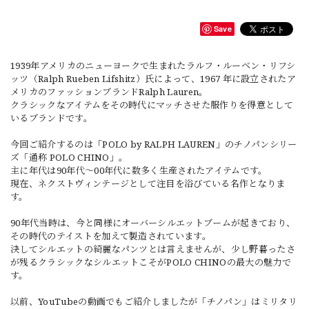
Save
1939年アメリカのニューヨークで生まれたラルフ・ルーベン・リフシ
ッツ（Ralph Rueben Lifshitz）氏によって、1967 年に設立されたア
メリカのファッションブランドRalph Lauren。
クラシックなアイテムをその時代にマッチさせた服作りを得意として
いるブランドです。
今回ご紹介するのは「POLO by RALPH LAUREN」のチノパンシリー
ズ「通称 POLO CHINO」。
主に年代は90年代～00年代に数多く生産されたアイテムです。
現在、ネクストヴィンテージとして注目を浴びている名作となりま
す。
90年代当時は、今と同様にオーバーシルエットブームが起きており、
その時代のテイストを加えて製造されています。
決してシルエットの綺麗なパンツとは言えませんが、少し野暮ったさ
が残るクラシックなシルエットこそがPOLO CHINOの最大の魅力で
す。
以前、YouTubeの動画でもご紹介しましたが「チノパン」はミリタリ