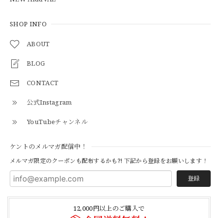
【Cooperstown Ball Cap】Made in USA Baseball Cap "1938 HOLLYWOOD STARS" 新品 クーパーズタウンボールキャップ ハリウッドスターズ 6パネル
GREEN
SHOP INFO
2026/05/03
ABOUT
BLOG
【Additive and Line】Middle Tracker Wallet TWM-004 Maryam Horse Butt 3層 トラッカーウォレット ミドル 馬革 茶芯黒 ⑥
2026/04/27
CONTACT
公式Instagram
とても早く対応頂きありがとうございました。
YouTubeチャンネル
【S-S】Canadian Army ECW Combat Parka Full Set "USED" カナダ軍 コンバット パーカー CAECW130
ケントのメルマガ配信中！
2026/04/25
メルマガ限定のクーポンも配布するかも?! 下記から登録をお願いします！
登録
【Cooperstown Ball Cap】Made in USA Baseball Cap "1952 BIRMINGHAM BLACK BARONS" 新品 クーパーズタウンボールキャップ バーミングハムブラックバロンズ 6パネル
BLACK
12,000円以上のご購入で
2026/04/21