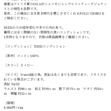
春夏はアメリカ軍のOG-107シャツやジャングルファティーグジャケッ
トとの相性も抜群です。
是非、この機会に古き良き時代を感じさせてくれるPOLO CHINOを
ご検討ください。
USEDのため経年変化や多少の汚れ有り。
着用には全く問題のない雰囲気の良いコンディションです。
1点物となりますので、状態は商品画像をご確認ください。
［コンディション］ USEDコンディション
［素材］コットン100％
［カラー］ネイビー
［サイズ］※used品の為、表記はあくまでも目安であり、リサイズさ
れている場合がございます。
表記 34/29
ウエスト 約86ｃｍ 総丈 約99ｃｍ 股下 約73ｃｍ ワタリ 約34ｃ
ｍ 裾幅 約22ｃｍ
［価格］
6,900円＋tax