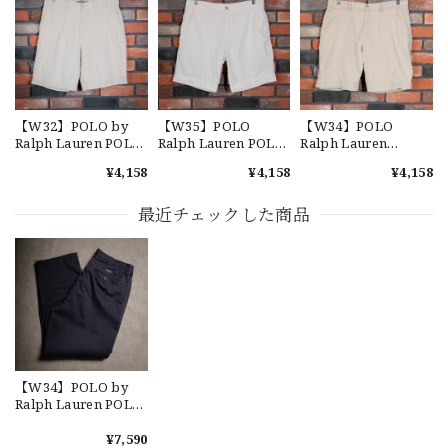
交換商品受け取りました 速い発送ありがとうございました
又、トートバッグありがとうございます。使わせて頂きま
す。商品ですがニューエラとはひと味違ってとてもいいと思
います。チェーンステッチが雰囲気があり、他とかぶらない
感じが気に入りました。 YouTube 楽しみにしてます
【W32】POLO by
【W35】POLO
【W34】POLO
Ralph Lauren POLO
Ralph Lauren POLO
Ralph Lauren
CHINO ポロチノ ラ
CHINO "CLASSIC
CHINO SHORTS
¥4,158
¥4,158
¥4,158
ルフローレン ユーズ
FIT 9" ポロチノ ショ
"CLASSIC FIT 9" チノ
ド ショーツ ショート
ーツ ラルフローレン
ショーツ ショーツ ラ
【Cooperstown Ball Cap】Made in USA Baseball Cap "1952 BIRMINGHAM BLACK BARONS" 新品 クーパーズタウンボールキャップ バーミングハムブラックバロンズ 6パネル
パンツ No.26
ショーツ ショートパ
ルフローレン ショー
最近チェックした商品
GREEN
ンツ ユーズド クラシ
トパンツ ユーズド ク
2026/07/17
ックフィット No.3
ラシックフィット
No.5
【W36】POLO by Ralph Lauren POLO CHINO ポロチノ ラルフローレン ユーズド ショーツ ショートパンツ No.30
2026/07/17
【W34】POLO by
Ralph Lauren POLO
CHINO ポロチノ ラ
【Exclusive】Cooperstown Ball Cap × FAR EAST SIGNAL "DSA / NY" D GRAY×WHITE Made in USA 別注 新品 クーパーズタウンボールキャップ 6パネル グレー
ルフローレン ユーズ
¥7,590
DSA