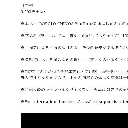
［価格］
6,900円＋tax
※本ページのPOLO CHINOのYouTube動画は以前のもの
※商品の状態については、確認し記載しておりますが、U
※手作業による平置き採寸の為、多少の誤差がある場合が
※撮影時における微妙な色の違い、ご覧になられるデバイ
※USED品のため退色や経年変化・使用感、傷や擦れ、
着の特性となりますので、上記の内容での返品や交換は一
※ご購入後のキャンセルやサイズ変更、返品は対応できま
※For international orders: CrossCart supports inte