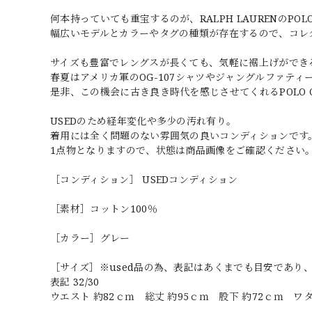
何本持っていても重宝するのが、RALPH LAURENのPOLO
幅広いモデルとカラーやタグの種類が存在するので、コレ
サイズも豊富でレングスが長くても、気軽に裾上げができ
春夏はアメリカ軍のOG-107シャツやジャングルファテ
是非、この機会に古き良き時代を感じさせてくれるPOLO 
USEDのため経年変化や多少の汚れ有り。
着用には全く問題のない雰囲気の良いコンディションです
1点物となりますので、状態は商品画像をご確認ください
［コンディション］ USEDコンディション
［素材］コットン100％
［カラー］グレー
［サイズ］※used品の為、表記はあくまでも目安であり
表記 32/30
ウエスト 約82ｃｍ 総丈 約95ｃｍ 股下 約72ｃｍ ワタ