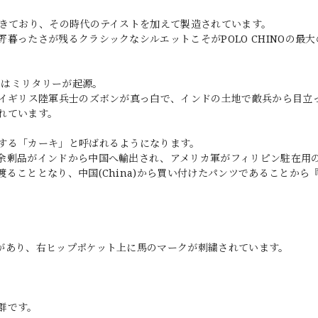
起きており、その時代のテイストを加えて製造されています。
暮ったさが残るクラシックなシルエットこそがPOLO CHINOの最大
」はミリタリーが起源。
たイギリス陸軍兵士のズボンが真っ白で、インドの土地で敵兵から目立
れています。
する「カーキ」と呼ばれるようになります。
余剰品がインドから中国へ輸出され、アメリカ軍がフィリピン駐在用
ることとなり、中国(China)から買い付けたパンツであることから
があり、右ヒップポケット上に馬のマークが刺繍されています。
。
群です。