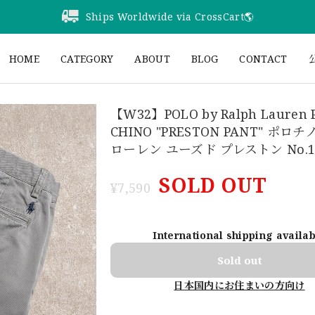
Ships Worldwide via CrossCart🌎️
HOME
CATEGORY
ABOUT
BLOG
CONTACT
公
【W32】POLO by Ralph Lauren 
CHINO "PRESTON PANT" ポロ
ローレン ユーズド プレストン No.1
SOLD OUT
¥7,590
International shipping availa
Sold out
日本国内にお住まいの方向け