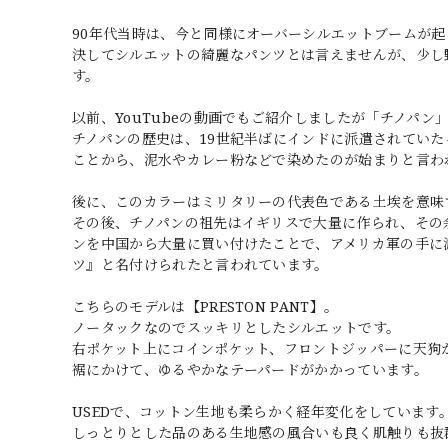
90年代当時は、今と同様にオーバーシルエットブームが
決してシルエットの綺麗なパンツとは言えませんが、少し野
す。
以前、YouTubeの動画でもご紹介しましたが「チノパン
チノパンの歴史は、19世紀半ばにインドに派遣されてい
ことから、泥水やカレー粉などで染めたのが始まりと言わ
後に、このカラーはミリタリーの代表色である土埃を意味
その後、チノパンの祖先はイギリスで大量に作られ、その
ンを中国から大量に買い付けたことで、アメリカ軍の手に渡
ツ』と名付けられたと言われています。
こちらのモデルは【PRESTON PANT】。
ノータックなのでスッキリとしたシルエットです。
右ポケット上にコインポケット、フロントジッパーに天狗
裾にかけて、ゆるやかなテーパードがかかっています。
USEDで、コットン生地も柔らかく経年変化をしています
しっとりとした品のある生地感の風合いも良く肌触りも抜