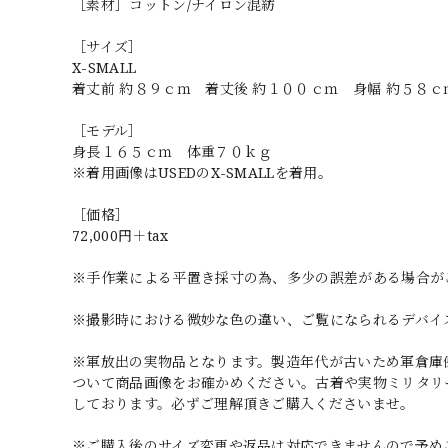
［素材］コットン/ナイロン混紡
［サイズ］
X-SMALL
着丈前 約８９ｃｍ 着丈後 約１００ｃｍ 身幅 約５８ｃ
［モデル］
身長１６５ｃｍ 体重７０ｋｇ
※着用画像はUSEDのX-SMALLを着用。
［価格］
72,000円＋tax
※手作業による平置き採寸の為、多少の誤差がある場合が
※撮影時における微妙な色の違い、ご覧になられるデバイ
※軍放出の実物品となります。製造年代が古いため軍倉庫
ついて商品画像をお確かめください。古着や実物ミリタリ
しております。必ずご理解頂きご購入くださいませ。
※ご購入後のサイズ変更や返品は対応できませんので予め