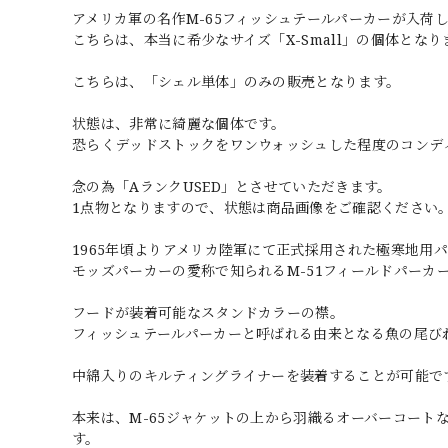
アメリカ軍の名作M-65フィッシュテールパーカーが入荷
こちらは、本当に希少なサイズ「X-Small」の個体となり
こちらは、「シェル単体」のみの販売となります。
状態は、非常に綺麗な個体です。
恐らくデッドストックをワンウォッシュした程度のコンデ
念の為「AランクUSED」とさせていただきます。
1点物となりますので、状態は商品画像をご確認ください
1965年頃よりアメリカ陸軍にて正式採用された極寒地用
モッズパーカーの愛称で知られるM-51フィールドパーカ
フードが装着可能なスタンドカラーの襟。
フィッシュテールパーカーと呼ばれる由来となる魚の尾び
中綿入りのキルティングライナーを装着することが可能で
本来は、M-65ジャケットの上から羽織るオーバーコート
す。