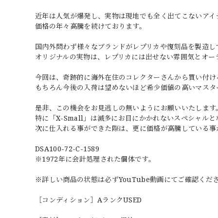
近年は人気が爆発し、実物は現地でも全く出てこないアイ
価格の年々高騰を続けております。
国内外問わず様々なブランドがレプリカや復刻品を製造し
オリジナルの実物は、レプリカには出せない雰囲気とオー
今回は、奇跡的に海外在住のコレクターさんから買い付け
もちろん今後の入荷は望めないほど希少価値の高いマスタ
是非、この機会をお見逃しの無いようにお願いいたします
特に「X-Small」は滅多にお目にかかれないスペシャル
次に仕入れる事ができた際は、更に価格が高騰している事
DSA100-72-C-1589
※1972年に会計処理された個体です。
※詳しい商品の状態は必ずYouTube動画にてご確認くだ
［コンディション］AランクUSED