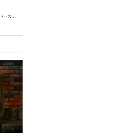
【Cooperstown Ball Cap】Made in USA Baseball Cap "1952 BIRMINGHAM BLACK BARONS" 新品 クーパーズタウンボールキャップ バーミングハムブラックバロンズ 6パネル
o.30
【Exclusive】Cooperstown Ball Cap × FAR EAST SIGNAL "DSA / NY" D GRAY×WHITE Made in USA 別注 新品 クーパーズタウンボールキャップ 6パネル グレー