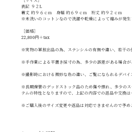
［サイズ］
表記 ９２L
着丈 約９６ｃｍ 身幅 約６９ｃｍ 裄丈 約９２ｃｍ
※未洗いのコットンなので洗濯や乾燥によって縮みが発生
［価格］
22,800円＋tax
※実物の軍放出品の為、ステンシルの有無や違い、若干の
※手作業による平置き採寸の為、多少の誤差がある場合が
※撮影時における微妙な色の違い、ご覧になられるデバイ
※長期保管のデッドストック品のため傷や擦れ、多少のス
テムの特性となりますので、上記の内容での返品や交換は
※ご購入後のサイズ変更や返品は対応できませんので予め