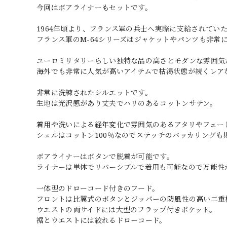
今回はボアライナーもセットです。
1964年頃より、フランス軍の兵士へ実際に支給されてい
フランス軍のM-64シリーズはジャケットやパンツも非常
ユーロミリタリーらしい独特な品の高さとモダンな雰囲気
海外でも非常に人気が高いアイテムで枯渇状態が続くレア
非常に洗練されたシルエットです。
生地は光沢感があり丈夫でハリのあるコットンサテン。
着用や洗いによる経年変化で雰囲気のあるアタリやフェー
シェルはコットン100％なのでステッチのパッカリングも
ボアライナーはボタンで脱着が可能です。
ライナーは単体でリバーシブルで着用も可能なので万能性
一体型のドローコード付きのフード。
フロントは比翼式のボタンとジッパーの防風性の高い二重
ウエストの両サイドには大型のフラップ付きポケット。
裾とウエストには絞れるドローコード。