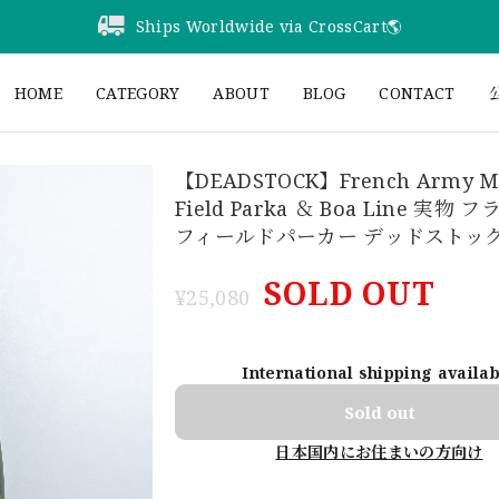
Ships Worldwide via CrossCart🌎️
HOME
CATEGORY
ABOUT
BLOG
CONTACT
公
【DEADSTOCK】French Army M
Field Parka ＆ Boa Line 実物 
フィールドパーカー デッドストッ
SOLD OUT
¥25,080
International shipping availa
Sold out
日本国内にお住まいの方向け