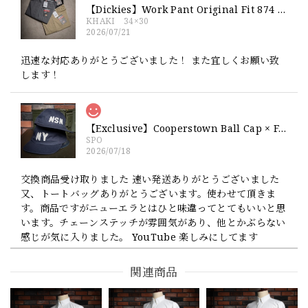
【Dickies】Work Pant Original Fit 874 新品 ディッキーズ オリジナルフィット ワークパンツ
KHAKI 34×30
2026/07/21
迅速な対応ありがとうございました！ また宜しくお願い致
します！
【Exclusive】Cooperstown Ball Cap × FAR EAST SIGNAL "NSN / NY" NAVY×WHITE Made in USA 別注 新品 クーパーズタウンボールキャップ 6パネル 紺
SPO
2026/07/18
交換商品受け取りました 速い発送ありがとうございました
又、トートバッグありがとうございます。使わせて頂きま
す。商品ですがニューエラとはひと味違ってとてもいいと思
います。チェーンステッチが雰囲気があり、他とかぶらない
感じが気に入りました。 YouTube 楽しみにしてます
関連商品
【Cooperstown Ball Cap】Made in USA Baseball Cap "1952 BIRMINGHAM BLACK BARONS" 新品 クーパーズタウンボールキャップ バーミングハムブラックバロンズ 6パネル
GREEN