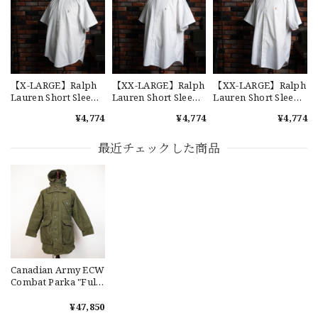
2026/07/17
【W36】POLO by Ralph Lauren POLO CHINO ポロチノ ラルフローレン ユーズド ショーツ ショートパンツ No.30
2026/07/17
【X-LARGE】Ralph
【XX-LARGE】Ralph
【XX-LARGE】Ralph
Lauren Short Sleeve
Lauren Short Sleeve
Lauren Short Sleeve
Cotton BD Shirt
Cotton BD Shirt
Cotton BD Shirt
¥4,774
¥4,774
¥4,774
"YARMOUTH" ラルフ
"YARMOUTH" ラルフ
"YARMOUTH" ラルフ
ローレン ユーズド 半
ローレン ユーズド 半
ローレン ユーズド 半
【Exclusive】Cooperstown Ball Cap × FAR EAST SIGNAL "DSA / NY" D GRAY×WHITE Made in USA 別注 新品 クーパーズタウンボールキャップ 6パネル グレー
袖 ボタンダウンシャ
袖 ボタンダウンシャ
袖 ボタンダウンシャ
最近チェックした商品
DSA
ツ No.113
ツ No.119
ツ No.144
2026/07/16
なかなか見つからないこの色味が本当に好きです！ありがと
うございました！
【LARGE】Ralph Lauren Short Sleeve Cotton BD Shirt ラルフローレン ユーズド 半袖 ボタンダウンシャツ No.146
Canadian Army ECW
2026/07/14
Combat Parka "Full
Set" S-R USED カナダ
軍 コンバット パーカ
¥47,850