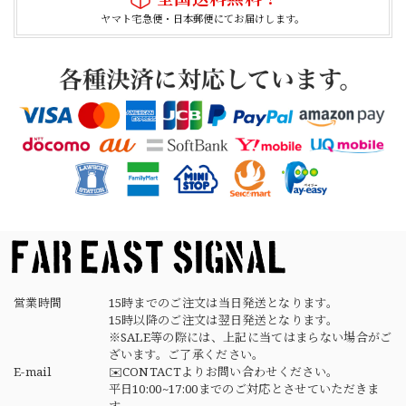
ヤマト宅急便・日本郵便にてお届けします。
German Army Rubber Suspenders "Used" ドイツ軍 ラバーサスペンダー
2026/04/02
【Button Works】Mercury Dime Coin Necklace Silver 900 Silver 925 ボタンワークス マーキュリーダイム銀貨 ネックレス
2026/03/26
素早く丁寧な対応でありがとうございました デザインもタ
イプで良きです
営業時間
15時までのご注文は当日発送となります。
15時以降のご注文は翌日発送となります。
※SALE等の際には、上記に当てはまらない場合がご
ざいます。ご了承ください。
E-mail
✉️CONTACTよりお問い合わせください。
平日10:00~17:00までのご対応とさせていただきま