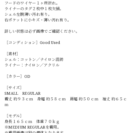
フードのワイヤー１ヶ所折れ。
ライナーのタグ２枚中１枚欠損。
シェル左腕薄い汚れ有り。
右ポケットに小キズ・薄い汚れ有り。
詳しい状態は必ず画像でご確認ください。
［コンディション］Good Used
［素材］
シェル：コットン／ナイロン混紡
ライナー：ナイロン／アクリル
［カラー］OD
［サイズ］
SMALL REGULAR
着丈 約９３ｃｍ 身幅 約５８ｃｍ 肩幅 約５０ｃｍ 袖丈 約６５ｃ
ｍ
［モデル］
身長１６５ｃｍ 体重７０ｋｇ
※MEDIUM REGULARを着用。
※着用画像は別の個体となります。