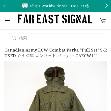
Ships Worldwide via CrossCart🌎️
Canadian Army ECW Combat Parka "Full Set" S-R
USED カナダ軍 コンバット パーカー CAECW111