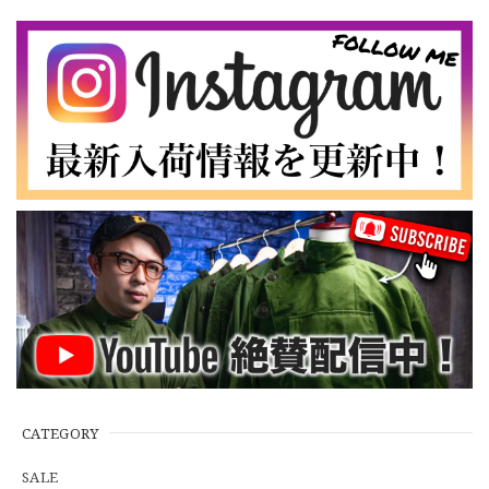
ー CAECW111
【Cooperstown Ball Cap】Made in USA Baseball Cap "NY" STONE×GREEN 新品 クーパーズタウンボールキャップ 6パネル ２トーン 緑
３.1947 New York Cubans
2026/07/01
【W35】POLO by Ralph Lauren POLO CHINO "PROSPECT PANT" ポロチノ ラルフローレン ユーズド プロスペクト No.145
2026/06/29
【Additive and Line】Wallet Chain Nickel Silver WCH-005 新品 ウォレットチェーン 小判型 ニッケルシルバー 約40cm
2026/06/27
※WEB限定初売り【DEADSTOCK】U.S.Army ECWCS GEN3 LEVEL6 GORE-TEX Trousers "M-R" OCP 実物放出品 アメリカ軍 デッドストック スコーピオンW2 マルチカム オーバーパンツ 希少
2026/06/12
CATEGORY
SALE