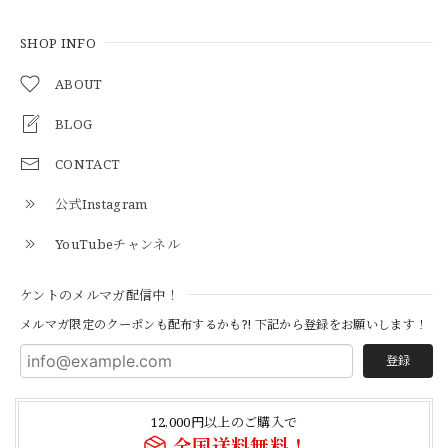
SHOP INFO
【S-S】Canadian Army ECW Combat Parka Full Set "USED" カナダ軍 コンバット パーカー CAECW130
2026/04/25
ABOUT
BLOG
CONTACT
【Cooperstown Ball Cap】Made in USA Baseball Cap "1952 BIRMINGHAM BLACK BARONS" 新品 クーパーズタウンボールキャップ バーミングハムブラックバロンズ 6パネル
BLACK
公式Instagram
2026/04/21
YouTubeチャンネル
【Cooperstown Ball Cap】Made in USA Baseball Cap "1938 HOLLYWOOD STARS" 新品 クーパーズタウンボールキャップ ハリウッドスターズ 6パネル
ケントのメルマガ配信中！
NAVY
2026/04/21
メルマガ限定のクーポンも配布するかも?! 下記から登録をお願いします！
登録
【USED】Canadian Army IECS Fleece Pants 実物 カナダ軍 フリースパンツ ユーズド
⑥サイズ
12,000円以上のご購入で
2026/04/17
全国送料無料！