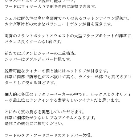
ジッパーとボタンで脱着可能なフード。
フードはワイヤー入りで形を自由に調整できます。
シェルは耐久性の高い高密度でハリのあるコットンナイロン混紡地。
カナダ軍特有の大きなパラシュートボタンが目を惹きます。
両胸のスラントポケットとウエストの大型フラップポケットが非常に
バランス良くクールな1着です。
前たてはボタンとジッパーの二重構造。
ジッパーはダブルジッパー仕様です。
脱着可能なライナーの襟と袖にはニットリブが付きます。
非常に肉厚で防寒性がズバ抜けて高く、ライナー単体でも真冬のアウ
ターとして使えるほどです。
個人的に各国のミリタリーパーカーの中でも、ルックスとクオリティ
ーが最上位にランクインする素晴らしいアイテムだと思います。
とにかく質の良さを実感していただけます。
非常に個体数が少ないレアなアイテムとなります。
是非この機会にご検討ください。
フードのタグ・フードコードのストッパー欠損。