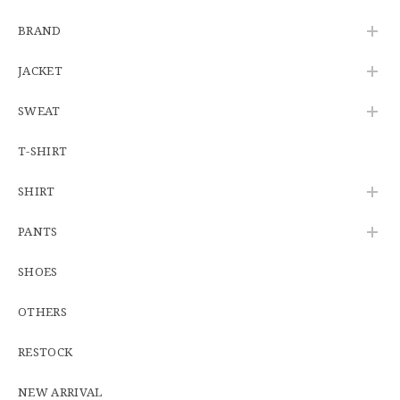
U.S.Army Physical Fitness Uniform Jacket "USED" 米軍 APFU トレーニングジャケット ユーズド
BRAND
SMALL SHORT
2026/06/08
JACKET
SWEAT
【W34】POLO by Ralph Lauren POLO CHINO ポロチノ ラルフローレン ユーズド No.141
2026/06/01
T-SHIRT
SHIRT
【Cooperstown Ball Cap】Made in USA Baseball Cap "1938 HOLLYWOOD STARS" 新品 クーパーズタウンボールキャップ ハリウッドスターズ 6パネル
PANTS
GREEN
2026/05/03
SHOES
OTHERS
【Additive and Line】Middle Tracker Wallet TWM-004 Maryam Horse Butt 3層 トラッカーウォレット ミドル 馬革 茶芯黒 ⑥
2026/04/27
RESTOCK
とても早く対応頂きありがとうございました。
NEW ARRIVAL