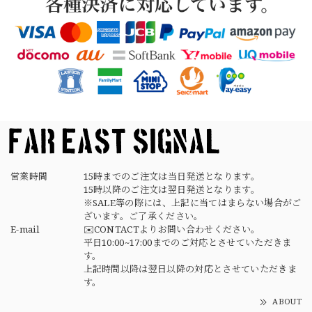
2026/04/21
【USED】Canadian Army IECS Fleece Pants 実物 カナダ軍 フリースパンツ ユーズド
⑥サイズ
2026/04/17
営業時間
15時までのご注文は当日発送となります。
15時以降のご注文は翌日発送となります。
※SALE等の際には、上記に当てはまらない場合がご
ざいます。ご了承ください。
E-mail
✉️CONTACTよりお問い合わせください。
平日10:00~17:00までのご対応とさせていただきま
す。
上記時間以降は翌日以降の対応とさせていただきま
す。
ABOUT