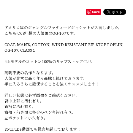
Save
アメリカ軍のジャングルファティーグジャケットが入荷しました。
こちらは68年製の人気色のOG-107です。
COAT, MAN'S, COTTON, WIND RESISTANT RIP-STOP POPLIN,
OG-107, CLASS 1
4thモデルのコットン100％のリップストップ生地。
説明不要の名作となります。
人気が非常に高く年々高騰し続けております。
手に入るうちに確保することを強くオススメします！
詳しい状態は必ず画像をご確認ください。
背中上部に汚れ有り。
両袖に汚れ有り。
右袖・前身頃に多少のペンキ汚れ有り。
左ポケットに小穴有り。
YouTube動画でも徹底解説しております！