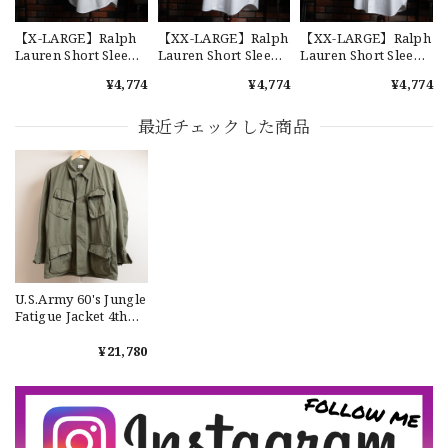
います。チェーンステッチが雰囲気があり、他とかぶらない
感じが気に入りました。 YouTube 楽しみにしてます
【X-LARGE】Ralph
【XX-LARGE】Ralph
【XX-LARGE】Ralph
Lauren Short Sleeve
Lauren Short Sleeve
Lauren Short Sleeve
Cotton BD Shirt
Cotton BD Shirt
Cotton BD Shirt
¥4,774
¥4,774
¥4,774
"YARMOUTH" ラルフ
"YARMOUTH" ラルフ
"YARMOUTH" ラルフ
ローレン ユーズド 半
ローレン ユーズド 半
ローレン ユーズド 半
【Cooperstown Ball Cap】Made in USA Baseball Cap "1952 BIRMINGHAM BLACK BARONS" 新品 クーパーズタウンボールキャップ バーミングハムブラックバロンズ 6パネル
袖 ボタンダウンシャ
袖 ボタンダウンシャ
袖 ボタンダウンシャ
最近チェックした商品
GREEN
ツ No.113
ツ No.119
ツ No.144
2026/07/17
【W36】POLO by Ralph Lauren POLO CHINO ポロチノ ラルフローレン ユーズド ショーツ ショートパンツ No.30
2026/07/17
U.S.Army 60's Jungle
Fatigue Jacket 4th
OG-107 "Used" 実物
【Exclusive】Cooperstown Ball Cap × FAR EAST SIGNAL "DSA / NY" D GRAY×WHITE Made in USA 別注 新品 クーパーズタウンボールキャップ 6パネル グレー
アメリカ軍 ジャング
¥21,780
DSA
ルファティーグジャ
2026/07/16
ケット オリーブ OD
No.128
なかなか見つからないこの色味が本当に好きです！ありがと
うございました！