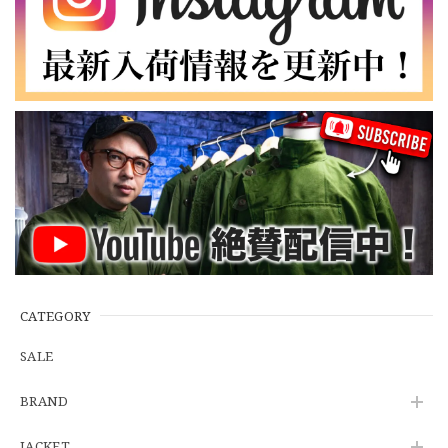
【LARGE】Ralph Lauren Short Sleeve Cotton BD Shirt ラルフローレン ユーズド 半袖 ボタンダウンシャツ No.146
2026/07/14
【Cooperstown Ball Cap】Made in USA Baseball Cap "NY" STONE×GREEN 新品 クーパーズタウンボールキャップ 6パネル ２トーン 緑
３.1947 New York Cubans
2026/07/01
【W35】POLO by Ralph Lauren POLO CHINO "PROSPECT PANT" ポロチノ ラルフローレン ユーズド プロスペクト No.145
2026/06/29
CATEGORY
SALE
【Additive and Line】Wallet Chain Nickel Silver WCH-005 新品 ウォレットチェーン 小判型 ニッケルシルバー 約40cm
BRAND
2026/06/27
JACKET