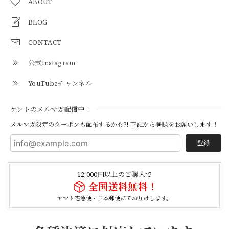
ABOUT
BLOG
【Additive and Line】Middle Tracker Wallet TWM-004 Maryam Horse Butt 3層 トラッカーウォレット ミドル 馬革 茶芯黒 ⑥
2026/04/27
CONTACT
公式Instagram
とても早く対応頂きありがとうございました。
YouTubeチャンネル
【S-S】Canadian Army ECW Combat Parka Full Set "USED" カナダ軍 コンバット パーカー CAECW130
ケントのメルマガ配信中！
2026/04/25
メルマガ限定のクーポンも配布するかも?! 下記から登録をお願いします！
登録
【Cooperstown Ball Cap】Made in USA Baseball Cap "1952 BIRMINGHAM BLACK BARONS" 新品 クーパーズタウンボールキャップ バーミングハムブラックバロンズ 6パネル
BLACK
12,000円以上のご購入で
2026/04/21
全国送料無料！
ヤマト宅急便・日本郵便にてお届けします。
【Cooperstown Ball Cap】Made in USA Baseball Cap "1938 HOLLYWOOD STARS" 新品 クーパーズタウンボールキャップ ハリウッドスターズ 6パネル
NAVY