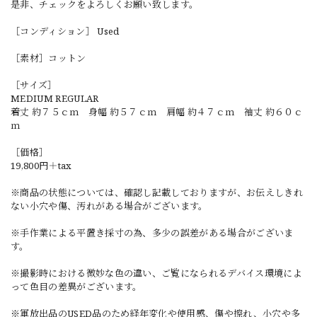
是非、チェックをよろしくお願い致します。
［コンディション］ Used
［素材］コットン
［サイズ］
MEDIUM REGULAR
着丈 約７５ｃｍ 身幅 約５７ｃｍ 肩幅 約４７ｃｍ 袖丈 約６０ｃ
ｍ
［価格］
19,800円＋tax
※商品の状態については、確認し記載しておりますが、お伝えしきれ
ない小穴や傷、汚れがある場合がございます。
※手作業による平置き採寸の為、多少の誤差がある場合がございま
す。
※撮影時における微妙な色の違い、ご覧になられるデバイス環境によ
って色目の差異がございます。
※軍放出品のUSED品のため経年変化や使用感、傷や擦れ、小穴や多