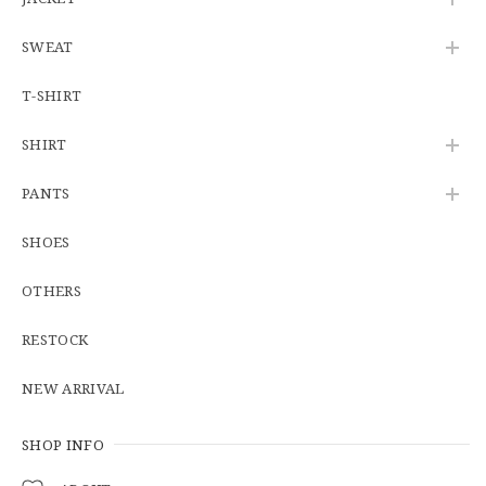
SWEAT
※WEB限定初売り【DEADSTOCK】U.S.Army ECWCS GEN3 LEVEL6 GORE-TEX Trousers "M-R" OCP 実物放出品 アメリカ軍 デッドストック スコーピオンW2 マルチカム オーバーパンツ 希少
2026/06/12
T-SHIRT
SHIRT
U.S.Army Physical Fitness Uniform Jacket "USED" 米軍 APFU トレーニングジャケット ユーズド
PANTS
SMALL SHORT
2026/06/08
SHOES
OTHERS
【W34】POLO by Ralph Lauren POLO CHINO ポロチノ ラルフローレン ユーズド No.141
2026/06/01
RESTOCK
NEW ARRIVAL
【Cooperstown Ball Cap】Made in USA Baseball Cap "1938 HOLLYWOOD STARS" 新品 クーパーズタウンボールキャップ ハリウッドスターズ 6パネル
GREEN
SHOP INFO
2026/05/03