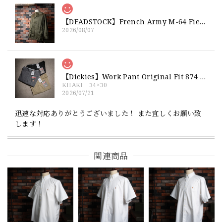
【DEADSTOCK】French Army M-64 Field Jacket "92C" 実物 フランス軍 フィールドジャケット コットンサテン300 デッドストック
2026/08/07
【Dickies】Work Pant Original Fit 874 新品 ディッキーズ オリジナルフィット ワークパンツ
KHAKI 34×30
2026/07/21
迅速な対応ありがとうございました！ また宜しくお願い致
します！
関連商品
【Exclusive】Cooperstown Ball Cap × FAR EAST SIGNAL "NSN / NY" NAVY×WHITE Made in USA 別注 新品 クーパーズタウンボールキャップ 6パネル 紺
SPO
2026/07/18
交換商品受け取りました 速い発送ありがとうございました
又、トートバッグありがとうございます。使わせて頂きま
す。商品ですがニューエラとはひと味違ってとてもいいと思