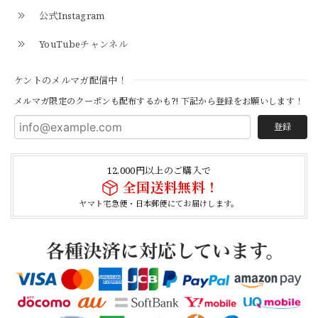
BLACK
公式Instagram
2026/04/21
YouTubeチャンネル
【Cooperstown Ball Cap】Made in USA Baseball Cap "1938 HOLLYWOOD STARS" 新品 クーパーズタウンボールキャップ ハリウッドスターズ 6パネル
ケントのメルマガ配信中！
NAVY
2026/04/21
メルマガ限定のクーポンも配布するかも?! 下記から登録をお願いします！
登録
【USED】Canadian Army IECS Fleece Pants 実物 カナダ軍 フリースパンツ ユーズド
⑥サイズ
12,000円以上のご購入で
2026/04/17
全国送料無料！
ヤマト宅急便・日本郵便にてお届けします。
German Army Rubber Suspenders "Used" ドイツ軍 ラバーサスペンダー
2026/04/02
【Button Works】Mercury Dime Coin Necklace Silver 900 Silver 925 ボタンワークス マーキュリーダイム銀貨 ネックレス
2026/03/26