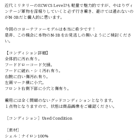
近代ミリタリーのECWCS Level7も軽量で魅力的ですが、やはりヴィ
ンテージ軍物を深堀りしていくと必ず行き着き、避けては通れないの
がN-3Bだと個人的に思います。
今回のコヨーテファーモデルは本当に希少です！
是非、この機会に本物のN-3Bをお見逃しの無いようにご検討くださ
い。
【コンディション詳細】
全体的に汚れ有り。
フードドローコード欠損。
フードに破れ・シミ汚れ有り。
右腕に白い傷汚れ有り。
左肩マーク横に小穴。
フロント右側下部に小穴と傷有り。
着用には全く問題のないグッドコンディションとなります。
１点物となりますので、状態は商品画像をご確認ください。
［コンディション］Used Condition
［素材］
シェル：ナイロン100%