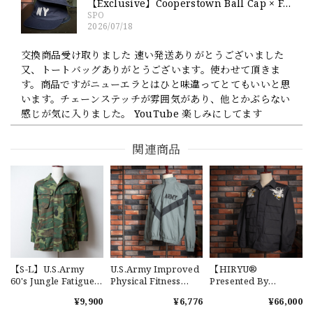
【Exclusive】Cooperstown Ball Cap × FAR EAST SIGNAL "NSN / NY" NAVY×WHITE Made in USA 別注 新品 クーパーズタウンボールキャップ 6パネル 紺
SPO
2026/07/18
交換商品受け取りました 速い発送ありがとうございました
又、トートバッグありがとうございます。使わせて頂きま
す。商品ですがニューエラとはひと味違ってとてもいいと思
います。チェーンステッチが雰囲気があり、他とかぶらない
感じが気に入りました。 YouTube 楽しみにしてます
関連商品
【Cooperstown Ball Cap】Made in USA Baseball Cap "1952 BIRMINGHAM BLACK BARONS" 新品 クーパーズタウンボールキャップ バーミングハムブラックバロンズ 6パネル
GREEN
2026/07/17
【W36】POLO by Ralph Lauren POLO CHINO ポロチノ ラルフローレン ユーズド ショーツ ショートパンツ No.30
2026/07/17
【S-L】U.S.Army
U.S.Army Improved
【HIRYU®
60's Jungle Fatigue
Physical Fitness
Presented By
Jacket ERDL "Used"
Uniform Jacket
A.R.P.® 】
¥9,900
¥6,776
¥66,000
実物 アメリカ軍 ジャ
"USED" 米軍 IPFU ト
DEADSTOCK