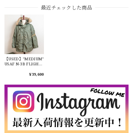
ングルファティーグ
レーニングジャケッ
U.S.Army BDU
【Exclusive】Cooperstown Ball Cap × FAR EAST SIGNAL "DSA / NY" D GRAY×WHITE Made in USA 別注 新品 クーパーズタウンボールキャップ 6パネル グレー
ジャケット グリーン
ト
Jacket Black357
最近チェックした商品
DSA
リーフカモ 迷彩
Genuine Sukajan
2026/07/16
No.634
Embroidered
"Japan Map × U.S.
なかなか見つからないこの色味が本当に好きです！ありがと
Bald Eagle" Size:
Medium Short
うございました！
【LARGE】Ralph Lauren Short Sleeve Cotton BD Shirt ラルフローレン ユーズド 半袖 ボタンダウンシャツ No.146
【USED】"MEDIUM"
2026/07/14
USAF N-3B FLIGHT
JACKET No.381 実物
US Air Force リフレ
¥39,600
クターカスタム アメ
リカ空軍 フライトジ
【Cooperstown Ball Cap】Made in USA Baseball Cap "NY" STONE×GREEN 新品 クーパーズタウンボールキャップ 6パネル ２トーン 緑
ャケット コヨーテフ
３.1947 New York Cubans
ァー 60年代 希少 レア
2026/07/01
【W35】POLO by Ralph Lauren POLO CHINO "PROSPECT PANT" ポロチノ ラルフローレン ユーズド プロスペクト No.145
2026/06/29