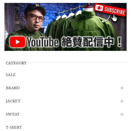
【Additive and Line】Wallet Chain Nickel Silver WCH-005 新品 ウォレットチェーン 小判型 ニッケルシルバー 約40cm
2026/06/27
※WEB限定初売り【DEADSTOCK】U.S.Army ECWCS GEN3 LEVEL6 GORE-TEX Trousers "M-R" OCP 実物放出品 アメリカ軍 デッドストック スコーピオンW2 マルチカム オーバーパンツ 希少
2026/06/12
CATEGORY
SALE
U.S.Army Physical Fitness Uniform Jacket "USED" 米軍 APFU トレーニングジャケット ユーズド
BRAND
SMALL SHORT
2026/06/08
JACKET
SWEAT
【W34】POLO by Ralph Lauren POLO CHINO ポロチノ ラルフローレン ユーズド No.141
2026/06/01
T-SHIRT