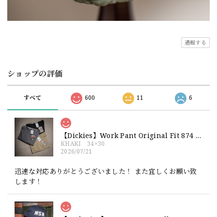
通報する
ショップの評価
すべて
600
11
6
【Dickies】Work Pant Original Fit 874 新品 ディッキーズ オリジナルフィット ワークパンツ
KHAKI 34×30
2026/07/21
迅速な対応ありがとうございました！ また宜しくお願い致
します！