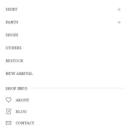
SHIRT
【Cooperstown Ball Cap】Made in USA Baseball Cap "1938 HOLLYWOOD STARS" 新品 クーパーズタウンボールキャップ ハリウッドスターズ 6パネル
PANTS
GREEN
2026/05/03
SHOES
OTHERS
【Additive and Line】Middle Tracker Wallet TWM-004 Maryam Horse Butt 3層 トラッカーウォレット ミドル 馬革 茶芯黒 ⑥
2026/04/27
RESTOCK
とても早く対応頂きありがとうございました。
NEW ARRIVAL
SHOP INFO
【S-S】Canadian Army ECW Combat Parka Full Set "USED" カナダ軍 コンバット パーカー CAECW130
2026/04/25
ABOUT
BLOG
CONTACT
【Cooperstown Ball Cap】Made in USA Baseball Cap "1952 BIRMINGHAM BLACK BARONS" 新品 クーパーズタウンボールキャップ バーミングハムブラックバロンズ 6パネル