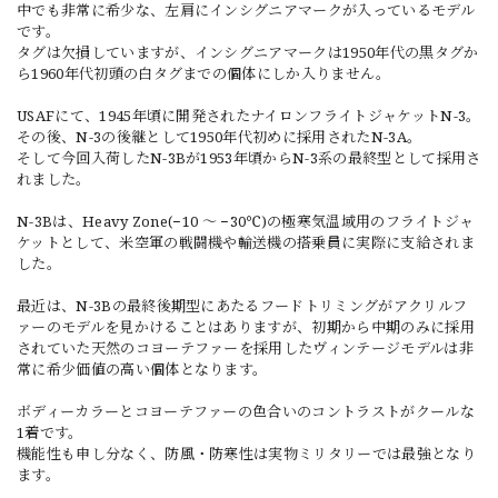
中でも非常に希少な、左肩にインシグニアマークが入っているモデル
です。
タグは欠損していますが、インシグニアマークは1950年代の黒タグか
ら1960年代初頭の白タグまでの個体にしか入りません。
USAFにて、1945年頃に開発されたナイロンフライトジャケットN-3。
その後、N-3の後継として1950年代初めに採用されたN-3A。
そして今回入荷したN-3Bが1953年頃からN-3系の最終型として採用さ
れました。
N-3Bは、Heavy Zone(−10 ～ −30℃)の極寒気温域用のフライトジャ
ケットとして、米空軍の戦闘機や輸送機の搭乗員に実際に支給されま
した。
最近は、N-3Bの最終後期型にあたるフードトリミングがアクリルフ
ァーのモデルを見かけることはありますが、初期から中期のみに採用
されていた天然のコヨーテファーを採用したヴィンテージモデルは非
常に希少価値の高い個体となります。
ボディーカラーとコヨーテファーの色合いのコントラストがクールな
1着です。
機能性も申し分なく、防風・防寒性は実物ミリタリーでは最強となり
ます。