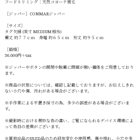
フードトリミング：天然コヨーテ被毛
［ジッパー］CONMARジッパー
［サイズ］
タグ欠損 (実寸 MEDIUM相当)
着丈 約７７ｃｍ 身幅 約６５ｃｍ 裄丈 約９５ｃｍ
［価格］
36,000円＋tax
※ジッパーやボタンの開閉や脱着に問題が無い個体をご用意しており
ます。
※商品の状態については、確認し記載しておりますが、お伝えしきれ
ない小穴や傷、汚れがある場合がございます。
※手作業による平置き採寸の為、多少の誤差がある場合がございま
す。
※撮影時における微妙な色の違い、ご覧になられるデバイス環境によ
って色目の差異がございます。
※軍放出品のUSED品のため経年変化や使用感、傷や擦れ、小穴や多