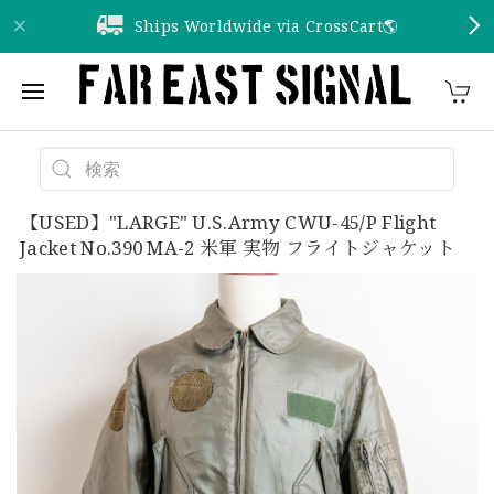
Ships Worldwide via CrossCart🌎️
【USED】"LARGE" U.S.Army CWU-45/P Flight
Jacket No.390 MA-2 米軍 実物 フライトジャケット