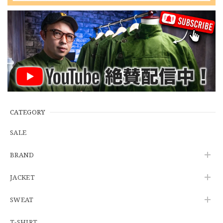
2026/07/01
【W35】POLO by Ralph Lauren POLO CHINO "PROSPECT PANT" ポロチノ ラルフローレン ユーズド プロスペクト No.145
2026/06/29
【Additive and Line】Wallet Chain Nickel Silver WCH-005 新品 ウォレットチェーン 小判型 ニッケルシルバー 約40cm
2026/06/27
CATEGORY
SALE
※WEB限定初売り【DEADSTOCK】U.S.Army ECWCS GEN3 LEVEL6 GORE-TEX Trousers "M-R" OCP 実物放出品 アメリカ軍 デッドストック スコーピオンW2 マルチカム オーバーパンツ 希少
BRAND
2026/06/12
JACKET
SWEAT
U.S.Army Physical Fitness Uniform Jacket "USED" 米軍 APFU トレーニングジャケット ユーズド
SMALL SHORT
T-SHIRT