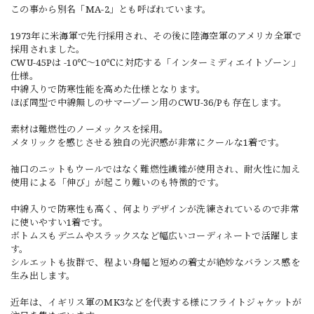
この事から別名「MA-2」とも呼ばれています。
1973年に米海軍で先行採用され、その後に陸海空軍のアメリカ全軍で
採用されました。
CWU-45Pは -10℃〜10℃に対応する「インターミディエイトゾーン」
仕様。
中綿入りで防寒性能を高めた仕様となります。
ほぼ同型で中綿無しのサマーゾーン用のCWU-36/Pも存在します。
素材は難燃性のノーメックスを採用。
メタリックを感じさせる独自の光沢感が非常にクールな1着です。
袖口のニットもウールではなく難燃性繊維が使用され、耐火性に加え
使用による「伸び」が起こり難いのも特徴的です。
中綿入りで防寒性も高く、何よりデザインが洗練されているので非常
に使いやすい1着です。
ボトムスもデニムやスラックスなど幅広いコーディネートで活躍しま
す。
シルエットも抜群で、程よい身幅と短めの着丈が絶妙なバランス感を
生み出します。
近年は、イギリス軍のMK3などを代表する様にフライトジャケットが