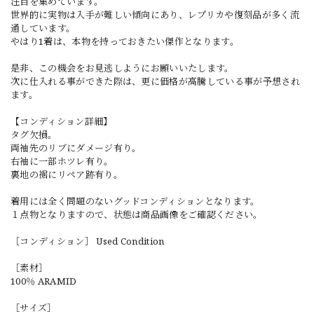
注目を集めています。
世界的に実物は入手が難しい傾向にあり、レプリカや復刻品が多く流
通しています。
やはり1着は、本物を持っておきたい傑作となります。
是非、この機会をお見逃しようにお願いいたします。
次に仕入れる事ができた際は、更に価格が高騰している事が予想され
ます。
【コンディション詳細】
タグ欠損。
両袖先のリブにダメージ有り。
右袖に一部ホツレ有り。
裏地の裾にリペア跡有り。
着用には全く問題のないグッドコンディションとなります。
１点物となりますので、状態は商品画像をご確認ください。
［コンディション］ Used Condition
［素材］
100％ ARAMID
［サイズ］