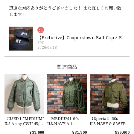
迅速な対応ありがとうございました！ また宜しくお願い致
します！
【Exclusive】Cooperstown Ball Cap × FAR EAST SIGNAL "NSN / NY" NAVY×WHITE Made in USA 別注 新品 クーパーズタウンボールキャップ 6パネル 紺
SPO
2026/07/18
交換商品受け取りました 速い発送ありがとうございました
又、トートバッグありがとうございます。使わせて頂きま
関連商品
す。商品ですがニューエラとはひと味違ってとてもいいと思
います。チェーンステッチが雰囲気があり、他とかぶらない
感じが気に入りました。 YouTube 楽しみにしてます
【Cooperstown Ball Cap】Made in USA Baseball Cap "1952 BIRMINGHAM BLACK BARONS" 新品 クーパーズタウンボールキャップ バーミングハムブラックバロンズ 6パネル
GREEN
2026/07/17
【USED】"MEDIUM"
【MEDIUM】60s
【Special】60s
U.S.Army CWU-45/P
U.S.NAVY A-1
U.S.NAVY G-8 WEP
Flight Jacket No.391
Extreme Cold
Flight Jacket Used 実
¥39,600
¥31,900
¥39,600
MA-2 米軍 実物 フラ
Weather Deck Jacket
物 アメリカ海軍 フラ