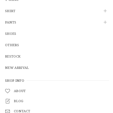
2026/06/08
SHIRT
【W34】POLO by Ralph Lauren POLO CHINO ポロチノ ラルフローレン ユーズド No.141
PANTS
2026/06/01
SHOES
OTHERS
【Cooperstown Ball Cap】Made in USA Baseball Cap "1938 HOLLYWOOD STARS" 新品 クーパーズタウンボールキャップ ハリウッドスターズ 6パネル
GREEN
RESTOCK
2026/05/03
NEW ARRIVAL
【Additive and Line】Middle Tracker Wallet TWM-004 Maryam Horse Butt 3層 トラッカーウォレット ミドル 馬革 茶芯黒 ⑥
2026/04/27
SHOP INFO
ABOUT
とても早く対応頂きありがとうございました。
BLOG
CONTACT