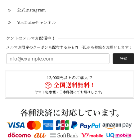
【S-S】Canadian Army ECW Combat Parka Full Set "USED" カナダ軍 コンバット パーカー CAECW130
2026/04/25
公式Instagram
YouTubeチャンネル
【Cooperstown Ball Cap】Made in USA Baseball Cap "1952 BIRMINGHAM BLACK BARONS" 新品 クーパーズタウンボールキャップ バーミングハムブラックバロンズ 6パネル
ケントのメルマガ配信中！
BLACK
2026/04/21
メルマガ限定のクーポンも配布するかも?! 下記から登録をお願いします！
登録
【Cooperstown Ball Cap】Made in USA Baseball Cap "1938 HOLLYWOOD STARS" 新品 クーパーズタウンボールキャップ ハリウッドスターズ 6パネル
NAVY
12,000円以上のご購入で
2026/04/21
全国送料無料！
ヤマト宅急便・日本郵便にてお届けします。
【USED】Canadian Army IECS Fleece Pants 実物 カナダ軍 フリースパンツ ユーズド
⑥サイズ
2026/04/17