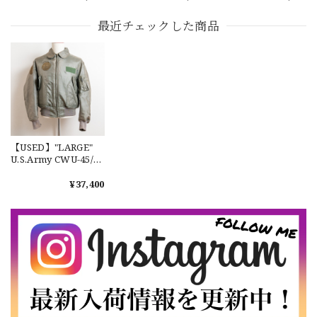
イトジャケット
With Liner Used 実
イトジャケット ユー
【W36】POLO by Ralph Lauren POLO CHINO ポロチノ ラルフローレン ユーズド ショーツ ショートパンツ No.30
物 アメリカ海軍 デッ
ズドレア 希少
最近チェックした商品
2026/07/17
キジャケット ライナ
ー付き レア M 希少
No.2
【Exclusive】Cooperstown Ball Cap × FAR EAST SIGNAL "DSA / NY" D GRAY×WHITE Made in USA 別注 新品 クーパーズタウンボールキャップ 6パネル グレー
DSA
2026/07/16
【USED】"LARGE"
なかなか見つからないこの色味が本当に好きです！ありがと
U.S.Army CWU-45/P
うございました！
Flight Jacket No.390
MA-2 米軍 実物 フラ
¥37,400
イトジャケット
【LARGE】Ralph Lauren Short Sleeve Cotton BD Shirt ラルフローレン ユーズド 半袖 ボタンダウンシャツ No.146
2026/07/14
【Cooperstown Ball Cap】Made in USA Baseball Cap "NY" STONE×GREEN 新品 クーパーズタウンボールキャップ 6パネル ２トーン 緑
３.1947 New York Cubans