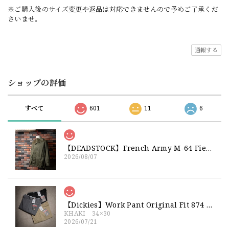
※ご購入後のサイズ変更や返品は対応できませんので予めご了承くだ
さいませ。
通報する
ショップの評価
すべて
601
11
6
【DEADSTOCK】French Army M-64 Field Jacket "92C" 実物 フランス軍 フィールドジャケット コットンサテン300 デッドストック
2026/08/07
【Dickies】Work Pant Original Fit 874 新品 ディッキーズ オリジナルフィット ワークパンツ
KHAKI 34×30
2026/07/21