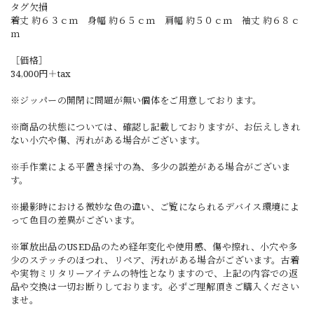
タグ欠損
着丈 約６３ｃｍ 身幅 約６５ｃｍ 肩幅 約５０ｃｍ 袖丈 約６８ｃ
ｍ
［価格］
34,000円＋tax
※ジッパーの開閉に問題が無い個体をご用意しております。
※商品の状態については、確認し記載しておりますが、お伝えしきれ
ない小穴や傷、汚れがある場合がございます。
※手作業による平置き採寸の為、多少の誤差がある場合がございま
す。
※撮影時における微妙な色の違い、ご覧になられるデバイス環境によ
って色目の差異がございます。
※軍放出品のUSED品のため経年変化や使用感、傷や擦れ、小穴や多
少のステッチのほつれ、リペア、汚れがある場合がございます。古着
や実物ミリタリーアイテムの特性となりますので、上記の内容での返
品や交換は一切お断りしております。必ずご理解頂きご購入ください
ませ。