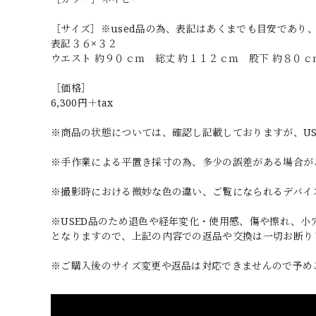
［サイズ］※used品の為、表記はあくまでも目安であり
表記３６×３２
ウエスト 約９０ｃｍ 総丈 約１１２ｃｍ 股下 約８０ｃ
［価格］
6,300円＋tax
※商品の状態については、確認し記載しておりますが、U
※手作業による平置き採寸の為、多少の誤差がある場合が
※撮影時における微妙な色の違い、ご覧になられるデバイ
※USED品のため退色や経年変化・使用感、傷や擦れ、
となりますので、上記の内容での返品や交換は一切お断り
※ご購入後のサイズ変更や返品は対応できませんので予め