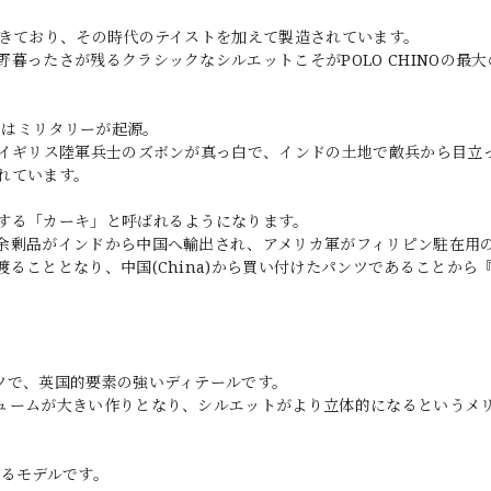
起きており、その時代のテイストを加えて製造されています。
暮ったさが残るクラシックなシルエットこそがPOLO CHINOの最大
」はミリタリーが起源。
たイギリス陸軍兵士のズボンが真っ白で、インドの土地で敵兵から目立
れています。
する「カーキ」と呼ばれるようになります。
余剰品がインドから中国へ輸出され、アメリカ軍がフィリピン駐在用
ることとなり、中国(China)から買い付けたパンツであることから
ツで、英国的要素の強いディテールです。
ュームが大きい作りとなり、シルエットがより立体的になるというメ
するモデルです。