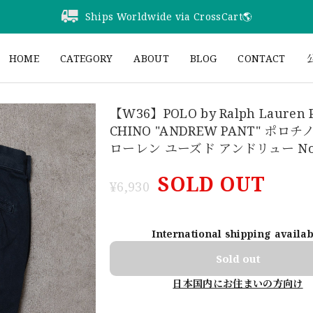
Ships Worldwide via CrossCart🌎️
HOME
CATEGORY
ABOUT
BLOG
CONTACT
公
【W36】POLO by Ralph Lauren 
CHINO "ANDREW PANT" ポロチ
ローレン ユーズド アンドリュー No.
SOLD OUT
¥6,930
International shipping availa
Sold out
日本国内にお住まいの方向け