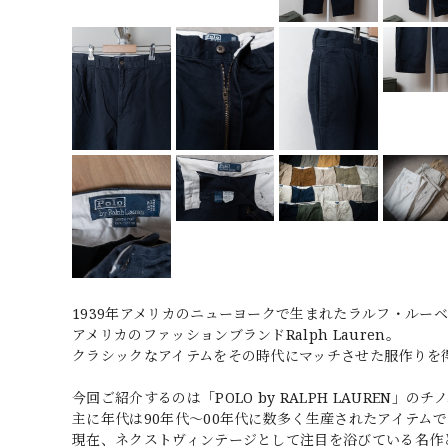
1939年アメリカのニューヨークで生まれたラルフ・ルーベン・リフ
アメリカのファッションブランドRalph Lauren。
クラシックなアイテムをその時代にマッチさせた服作りを
今回ご紹介するのは「POLO by RALPH LAUREN」のチ
主に年代は90年代～00年代に数多く生産されたアイテムで
現在、ネクストヴィンテージとして注目を浴びている名作