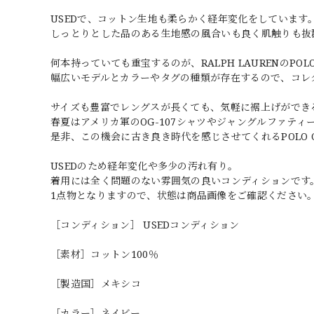
USEDで、コットン生地も柔らかく経年変化をしています
しっとりとした品のある生地感の風合いも良く肌触りも抜
何本持っていても重宝するのが、RALPH LAURENのPOLO
幅広いモデルとカラーやタグの種類が存在するので、コレ
サイズも豊富でレングスが長くても、気軽に裾上げができ
春夏はアメリカ軍のOG-107シャツやジャングルファテ
是非、この機会に古き良き時代を感じさせてくれるPOLO 
USEDのため経年変化や多少の汚れ有り。
着用には全く問題のない雰囲気の良いコンディションです
1点物となりますので、状態は商品画像をご確認ください
［コンディション］ USEDコンディション
［素材］コットン100％
［製造国］メキシコ
［カラー］ネイビー