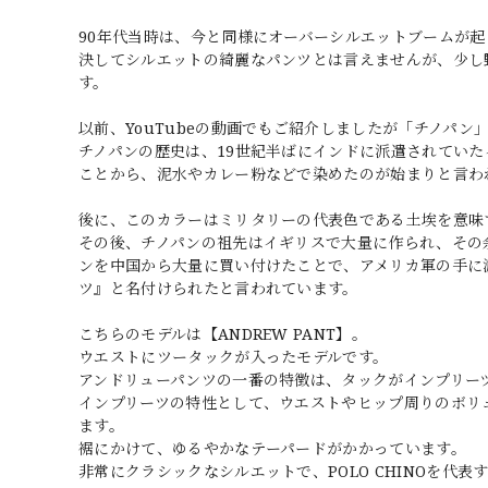
90年代当時は、今と同様にオーバーシルエットブームが
決してシルエットの綺麗なパンツとは言えませんが、少し野
す。
以前、YouTubeの動画でもご紹介しましたが「チノパン
チノパンの歴史は、19世紀半ばにインドに派遣されてい
ことから、泥水やカレー粉などで染めたのが始まりと言わ
後に、このカラーはミリタリーの代表色である土埃を意味
その後、チノパンの祖先はイギリスで大量に作られ、その
ンを中国から大量に買い付けたことで、アメリカ軍の手に渡
ツ』と名付けられたと言われています。
こちらのモデルは【ANDREW PANT】。
ウエストにツータックが入ったモデルです。
アンドリューパンツの一番の特徴は、タックがインプリー
インプリーツの特性として、ウエストやヒップ周りのボリ
ます。
裾にかけて、ゆるやかなテーパードがかかっています。
非常にクラシックなシルエットで、POLO CHINOを代表