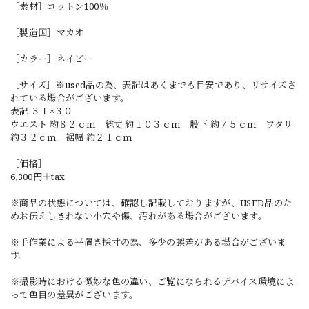
［素材］コットン100％
［製造国］マカオ
［カラー］ネイビー
［サイズ］※used品の為、表記はあくまでも目安であり、リサイズさ
れている場合がございます。
表記 ３１×３０
ウエスト 約８２ｃｍ 総丈 約１０３ｃｍ 股下 約７５ｃｍ ワタリ
約３２ｃｍ 裾幅 約２１ｃｍ
［価格］
6,300円＋tax
※商品の状態については、確認し記載しておりますが、USED品のた
めお伝えしきれない小穴や傷、汚れがある場合がございます。
※手作業による平置き採寸の為、多少の誤差がある場合がございま
す。
※撮影時における微妙な色の違い、ご覧になられるデバイス環境によ
って色目の差異がございます。