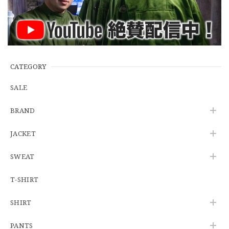
2026/06/27
※WEB限定初売り【DEADSTOCK】U.S.Army ECWCS GEN3 LEVEL6 GORE-TEX Trousers "M-R" OCP 実物放出品 アメリカ軍 デッドストック スコーピオンW2 マルチカム オーバーパンツ 希少
2026/06/12
CATEGORY
SALE
U.S.Army Physical Fitness Uniform Jacket "USED" 米軍 APFU トレーニングジャケット ユーズド
BRAND
SMALL SHORT
2026/06/08
JACKET
SWEAT
【W34】POLO by Ralph Lauren POLO CHINO ポロチノ ラルフローレン ユーズド No.141
2026/06/01
T-SHIRT
SHIRT
【Cooperstown Ball Cap】Made in USA Baseball Cap "1938 HOLLYWOOD STARS" 新品 クーパーズタウンボールキャップ ハリウッドスターズ 6パネル
PANTS