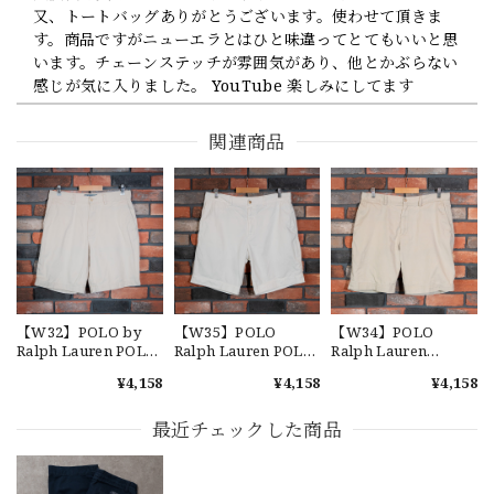
又、トートバッグありがとうございます。使わせて頂きま
す。商品ですがニューエラとはひと味違ってとてもいいと思
います。チェーンステッチが雰囲気があり、他とかぶらない
感じが気に入りました。 YouTube 楽しみにしてます
関連商品
【Cooperstown Ball Cap】Made in USA Baseball Cap "1952 BIRMINGHAM BLACK BARONS" 新品 クーパーズタウンボールキャップ バーミングハムブラックバロンズ 6パネル
GREEN
2026/07/17
【W36】POLO by Ralph Lauren POLO CHINO ポロチノ ラルフローレン ユーズド ショーツ ショートパンツ No.30
2026/07/17
【W32】POLO by
【W35】POLO
【W34】POLO
Ralph Lauren POLO
Ralph Lauren POLO
Ralph Lauren
CHINO ポロチノ ラ
CHINO "CLASSIC
CHINO SHORTS
¥4,158
¥4,158
¥4,158
ルフローレン ユーズ
FIT 9" ポロチノ ショ
"CLASSIC FIT 9" チノ
ド ショーツ ショート
ーツ ラルフローレン
ショーツ ショーツ ラ
【Exclusive】Cooperstown Ball Cap × FAR EAST SIGNAL "DSA / NY" D GRAY×WHITE Made in USA 別注 新品 クーパーズタウンボールキャップ 6パネル グレー
パンツ No.26
ショーツ ショートパ
ルフローレン ショー
最近チェックした商品
DSA
ンツ ユーズド クラシ
トパンツ ユーズド ク
2026/07/16
ックフィット No.3
ラシックフィット
No.5