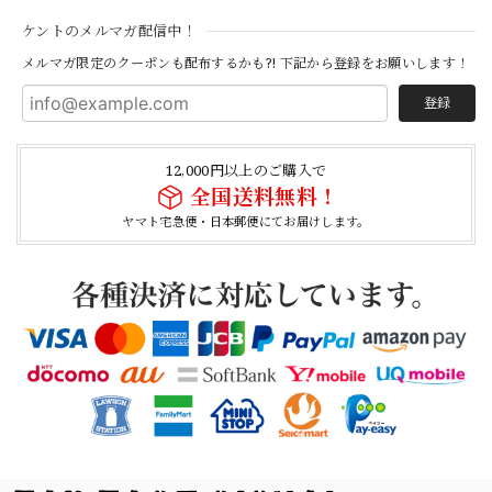
【Cooperstown Ball Cap】Made in USA Baseball Cap "1938 HOLLYWOOD STARS" 新品 クーパーズタウンボールキャップ ハリウッドスターズ 6パネル
ケントのメルマガ配信中！
NAVY
2026/04/21
メルマガ限定のクーポンも配布するかも?! 下記から登録をお願いします！
登録
【USED】Canadian Army IECS Fleece Pants 実物 カナダ軍 フリースパンツ ユーズド
⑥サイズ
12,000円以上のご購入で
2026/04/17
全国送料無料！
ヤマト宅急便・日本郵便にてお届けします。
German Army Rubber Suspenders "Used" ドイツ軍 ラバーサスペンダー
2026/04/02
【Button Works】Mercury Dime Coin Necklace Silver 900 Silver 925 ボタンワークス マーキュリーダイム銀貨 ネックレス
2026/03/26
素早く丁寧な対応でありがとうございました デザインもタ
イプで良きです