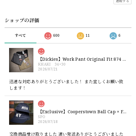
通報する
ショップの評価
すべて
600
11
6
【Dickies】Work Pant Original Fit 874 新品 ディッキーズ オリジナルフィット ワークパンツ
KHAKI 34×30
2026/07/21
迅速な対応ありがとうございました！ また宜しくお願い致
します！
【Exclusive】Cooperstown Ball Cap × FAR EAST SIGNAL "NSN / NY" NAVY×WHITE Made in USA 別注 新品 クーパーズタウンボールキャップ 6パネル 紺
SPO
2026/07/18
交換商品受け取りました 速い発送ありがとうございました