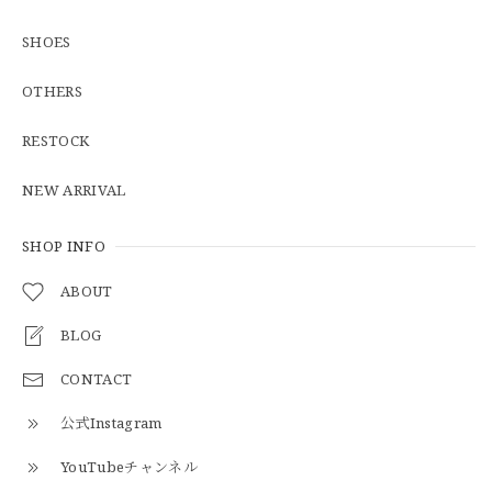
GREEN
2026/05/03
SHOES
OTHERS
【Additive and Line】Middle Tracker Wallet TWM-004 Maryam Horse Butt 3層 トラッカーウォレット ミドル 馬革 茶芯黒 ⑥
2026/04/27
RESTOCK
とても早く対応頂きありがとうございました。
NEW ARRIVAL
SHOP INFO
【S-S】Canadian Army ECW Combat Parka Full Set "USED" カナダ軍 コンバット パーカー CAECW130
2026/04/25
ABOUT
BLOG
CONTACT
【Cooperstown Ball Cap】Made in USA Baseball Cap "1952 BIRMINGHAM BLACK BARONS" 新品 クーパーズタウンボールキャップ バーミングハムブラックバロンズ 6パネル
BLACK
公式Instagram
2026/04/21
YouTubeチャンネル