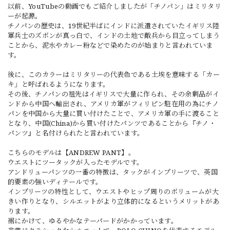
以前、YouTubeの動画でもご紹介しましたが「チノパン」はミリタリ
ーが起源。
チノパンの歴史は、19世紀半ばにインドに派遣されていたイギリス陸
軍兵士のズボンが真っ白で、インドの土地で敵兵から目立ってしまう
ことから、泥水やカレー粉などで染めたのが始まりと言われていま
す。
後に、このカラーはミリタリーの代表色である土埃を意味する「カー
キ」と呼ばれるようになります。
その後、チノパンの祖先はイギリスで大量に作られ、その余剰品がイ
ンドから中国へ輸出され、アメリカ軍がフィリピン駐在用の為にチノ
パンを中国から大量に買い付けたことで、アメリカ軍の手に渡ること
となり、中国(China)から買い付けたパンツであることから『チノ・
パンツ』と名付けられたと言われています。
こちらのモデルは【ANDREW PANT】。
ウエストにツータックが入ったモデルです。
アンドリューパンツの一番の特徴は、タックがインプリーツで、英国
的要素の強いディテールです。
インプリーツの特性として、ウエストやヒップ周りのボリュームが大
きい作りとなり、シルエットがより立体的になるというメリットがあ
ります。
裾にかけて、ゆるやかなテーパードがかかっています。