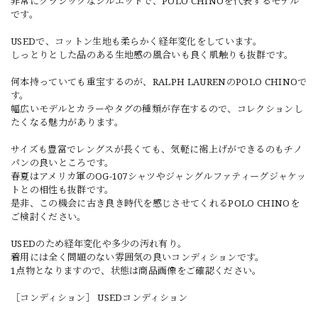
非常にクラシックなシルエットで、POLO CHINOを代表するモデル
です。
USEDで、コットン生地も柔らかく経年変化をしています。
しっとりとした品のある生地感の風合いも良く肌触りも抜群です。
何本持っていても重宝するのが、RALPH LAURENのPOLO CHINOで
す。
幅広いモデルとカラーやタグの種類が存在するので、コレクションし
たくなる魅力があります。
サイズも豊富でレングスが長くても、気軽に裾上げができるのもチノ
パンの良いところです。
春夏はアメリカ軍のOG-107シャツやジャングルファティーグジャケッ
トとの相性も抜群です。
是非、この機会に古き良き時代を感じさせてくれるPOLO CHINOを
ご検討ください。
USEDのため経年変化や多少の汚れ有り。
着用には全く問題のない雰囲気の良いコンディションです。
1点物となりますので、状態は商品画像をご確認ください。
［コンディション］ USEDコンディション