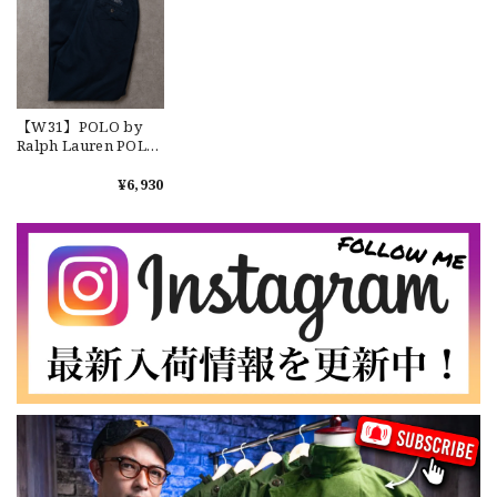
なかなか見つからないこの色味が本当に好きです！ありがと
うございました！
【LARGE】Ralph Lauren Short Sleeve Cotton BD Shirt ラルフローレン ユーズド 半袖 ボタンダウンシャツ No.146
【W31】POLO by
2026/07/14
Ralph Lauren POLO
CHINO "ANDREW
PANT" ポロチノ ラル
¥6,930
フローレン ユーズド
アンドリュー No.111
【Cooperstown Ball Cap】Made in USA Baseball Cap "NY" STONE×GREEN 新品 クーパーズタウンボールキャップ 6パネル ２トーン 緑
３.1947 New York Cubans
2026/07/01
【W35】POLO by Ralph Lauren POLO CHINO "PROSPECT PANT" ポロチノ ラルフローレン ユーズド プロスペクト No.145
2026/06/29
【Additive and Line】Wallet Chain Nickel Silver WCH-005 新品 ウォレットチェーン 小判型 ニッケルシルバー 約40cm