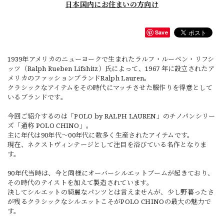
日本国内にお住まいの方向け
Save
1939年アメリカのニューヨークで生まれたラルフ・ルーベン・リフシ
ッツ（Ralph Rueben Lifshitz）氏によって、1967 年に設立されたア
メリカのファッションブランドRalph Lauren。
クラシックなアイテムをその時代にマッチさせた服作りを得意として
いるブランドです。
今回ご紹介するのは「POLO by RALPH LAUREN」のチノパンシリー
ズ「通称 POLO CHINO」。
主に年代は90年代～00年代に数多く生産されたアイテムです。
現在、ネクストヴィンテージとして注目を浴びている名作となりま
す。
90年代当時は、今と同様にオーバーシルエットブームが起きており、
その時代のテイストを加えて製造されています。
決してシルエットの綺麗なパンツとは言えませんが、少し野暮ったさ
が残るクラシックなシルエットこそがPOLO CHINOの最大の魅力で
す。