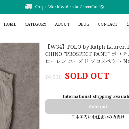
Ships Worldwide via CrossCart🌎️
HOME
CATEGORY
ABOUT
BLOG
CONTACT
公
【W34】POLO by Ralph Lauren 
CHINO "PROSPECT PANT" ポロ
ローレン ユーズド プロスペクト No.
SOLD OUT
¥6,930
International shipping availa
Sold out
日本国内にお住まいの方向け