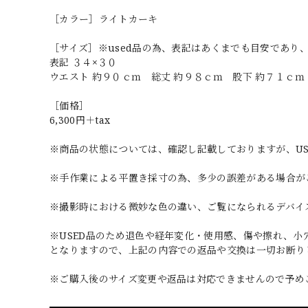
［カラー］ライトカーキ
［サイズ］※used品の為、表記はあくまでも目安であり
表記 ３４×３０
ウエスト 約９０ｃｍ 総丈 約９８ｃｍ 股下 約７１ｃｍ
［価格］
6,300円＋tax
※商品の状態については、確認し記載しておりますが、U
※手作業による平置き採寸の為、多少の誤差がある場合が
※撮影時における微妙な色の違い、ご覧になられるデバイ
※USED品のため退色や経年変化・使用感、傷や擦れ、
となりますので、上記の内容での返品や交換は一切お断り
※ご購入後のサイズ変更や返品は対応できませんので予め