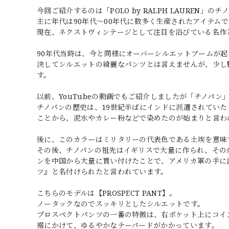
今回ご紹介するのは「POLO by RALPH LAUREN」のチ
主に年代は90年代～00年代に数多く生産されたアイテムで
現在、ネクストヴィンテージとして注目を浴びている名作
90年代当時は、今と同様にオーバーシルエットブームが
決してシルエットの綺麗なパンツとは言えませんが、少し野
す。
以前、YouTubeの動画でもご紹介しましたが「チノパン
チノパンの歴史は、19世紀半ばにインドに派遣されてい
ことから、泥水やカレー粉などで染めたのが始まりと言わ
後に、このカラーはミリタリーの代表色である土埃を意味
その後、チノパンの祖先はイギリスで大量に作られ、その
ンを中国から大量に買い付けたことで、アメリカ軍の手に渡
ツ』と名付けられたと言われています。
こちらのモデルは【PROSPECT PANT】。
ノータックなのでスッキリとしたシルエットです。
プロスペクトパンツの一番の特徴は、右ポケット上にコイ
裾にかけて、ゆるやかなテーパードがかかっています。