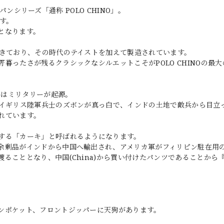
ノパンシリーズ「通称 POLO CHINO」。
す。
となります。
起きており、その時代のテイストを加えて製造されています。
暮ったさが残るクラシックなシルエットこそがPOLO CHINOの最大
」はミリタリーが起源。
たイギリス陸軍兵士のズボンが真っ白で、インドの土地で敵兵から目立
れています。
する「カーキ」と呼ばれるようになります。
余剰品がインドから中国へ輸出され、アメリカ軍がフィリピン駐在用
ることとなり、中国(China)から買い付けたパンツであることから
ンポケット、フロントジッパーに天狗があります。