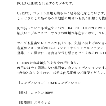
POLO CHINOを代表するモデルです。
USEDで、コットン生地も柔らかく経年変化をしています
しっとりとした品のある生地感の風合いも良く肌触りも抜
何本持っていても重宝するのが、RALPH LAURENのPOLO
幅広いモデルとカラーやタグの種類が存在するので、コレ
サイズも豊富でレングスが長くても、気軽に裾上げができ
春夏はアメリカ軍のOG-107シャツやジャングルファテ
是非、この機会に古き良き時代を感じさせてくれるPOLO 
USEDのため経年変化や多少の汚れ有り。
着用には全く問題のない雰囲気の良いコンディションです
1点物となりますので、状態は商品画像をご確認ください
［コンディション］ USEDコンディション
［素材］コットン100％
［製造国］スリランカ