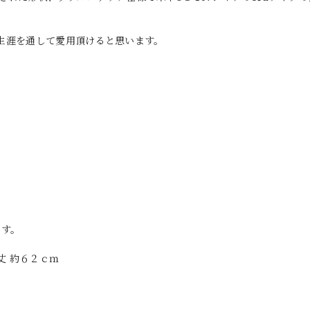
生涯を通して愛用頂けると思います。
。
。
ます。
丈 約６２ｃｍ