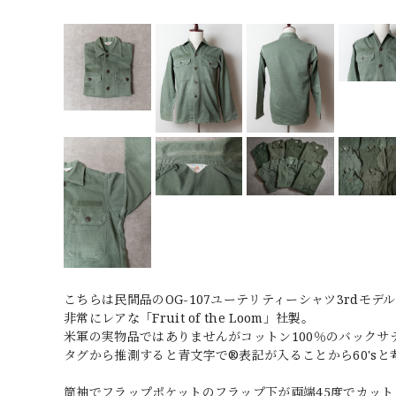
こちらは民間品のOG-107ユーテリティーシャツ3rdモデ
非常にレアな「Fruit of the Loom」社製。
米軍の実物品ではありませんがコットン100％のバックサ
タグから推測すると青文字で®️表記が入ることから60's
筒袖でフラップポケットのフラップ下が両端45度でカットさ