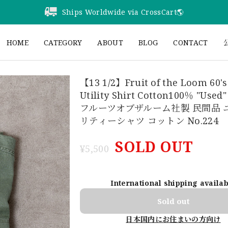
Ships Worldwide via CrossCart🌎️
HOME
CATEGORY
ABOUT
BLOG
CONTACT
公
【13 1/2】Fruit of the Loom 60'
Utility Shirt Cotton100％ "Use
フルーツオブザルーム社製 民間品 
リティーシャツ コットン No.224
SOLD OUT
¥5,500
International shipping availa
Sold out
日本国内にお住まいの方向け