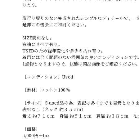
ります。
流行り廃りのない完成されたシンプルなディテールで、一
是非この機会にご検討ください。
SIZE表記なし。
右袖にリペア有り。
USEDのため経年変化や多少の汚れ有り。
着用には全く問題のない雰囲気の良いコンディションです
1点物となりますので、状態は商品画像をご確認ください
［コンディション］Used
［素材］コットン100％
［サイズ］※used品の為、表記はあくまでも目安となり
表記なし（ネック 約３５ｃｍ）
着丈 約７１ｃｍ 身幅 約５１ｃｍ 肩幅 約３８ｃｍ 袖
［価格］
5,000円＋tax