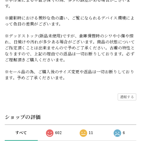
※手作業による平置き採寸の為、多少の誤差がある場合がございま
す。
※撮影時における微妙な色の違い、ご覧になられるデバイス環境によ
って色目の差異がございます。
※デッドストック(新品未使用)ですが、倉庫保管時のシワや小傷や擦
れ、日焼けや汚れが多少ある場合がございます。商品の状態について
ご指定頂くことは出来ませんので予めご了承ください。古着の特性と
なりますので、上記の理由での返品は一切お断りしております。必ず
ご理解頂きご購入くださいませ。
※セール品の為、ご購入後のサイズ変更や返品は一切お断りしており
ます。予めご了承くださいませ。
通報する
ショップの評価
すべて
602
11
6