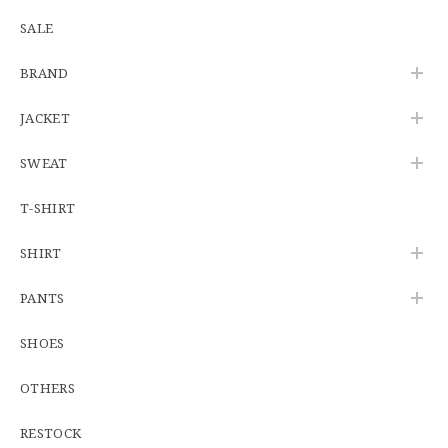
SALE
【Additive and Line】Wallet Chain Nickel Silver WCH-005 新品 ウォレットチェーン 小判型 ニッケルシルバー 約40cm
BRAND
2026/06/27
JACKET
SWEAT
※WEB限定初売り【DEADSTOCK】U.S.Army ECWCS GEN3 LEVEL6 GORE-TEX Trousers "M-R" OCP 実物放出品 アメリカ軍 デッドストック スコーピオンW2 マルチカム オーバーパンツ 希少
2026/06/12
T-SHIRT
SHIRT
U.S.Army Physical Fitness Uniform Jacket "USED" 米軍 APFU トレーニングジャケット ユーズド
PANTS
SMALL SHORT
2026/06/08
SHOES
OTHERS
【W34】POLO by Ralph Lauren POLO CHINO ポロチノ ラルフローレン ユーズド No.141
2026/06/01
RESTOCK