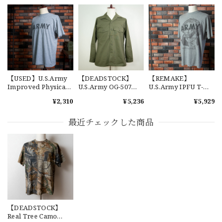
SPO
2026/07/18
交換商品受け取りました 速い発送ありがとうございました
又、トートバッグありがとうございます。使わせて頂きま
す。商品ですがニューエラとはひと味違ってとてもいいと思
います。チェーンステッチが雰囲気があり、他とかぶらない
感じが気に入りました。 YouTube 楽しみにしてます
【USED】U.S.Army
【DEADSTOCK】
【REMAKE】
Improved Physical
U.S.Army OG-507
U.S.Army IPFU T-
Fitness Uniform T-
Utility Shirt 実物 アメ
Shirt "BEETHOVEN"
¥2,310
¥5,236
¥5,929
Shirt アメリカ軍 実物
リカ軍 OG-507 ユーテ
アメリカ軍 IPFU Tシ
IPFU Tシャツ
ィリティーシャツ
ャツ ベートーヴェン
【Cooperstown Ball Cap】Made in USA Baseball Cap "1952 BIRMINGHAM BLACK BARONS" 新品 クーパーズタウンボールキャップ バーミングハムブラックバロンズ 6パネル
ベートーベン リメイ
最近チェックした商品
GREEN
ク
2026/07/17
【W36】POLO by Ralph Lauren POLO CHINO ポロチノ ラルフローレン ユーズド ショーツ ショートパンツ No.30
2026/07/17
【DEADSTOCK】
Real Tree Camo