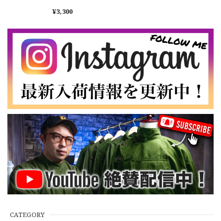
Pocket T-shirt by
【Exclusive】Cooperstown Ball Cap × FAR EAST SIGNAL "DSA / NY" D GRAY×WHITE Made in USA 別注 新品 クーパーズタウンボールキャップ 6パネル グレー
RUSSELL ＆ JERZEES
¥3,300
DSA
デッドストック リア
2026/07/16
ルツリーカモ Tシャツ
ラッセル ジャジーズ
なかなか見つからないこの色味が本当に好きです！ありがと
うございました！
【LARGE】Ralph Lauren Short Sleeve Cotton BD Shirt ラルフローレン ユーズド 半袖 ボタンダウンシャツ No.146
2026/07/14
【Cooperstown Ball Cap】Made in USA Baseball Cap "NY" STONE×GREEN 新品 クーパーズタウンボールキャップ 6パネル ２トーン 緑
３.1947 New York Cubans
2026/07/01
【W35】POLO by Ralph Lauren POLO CHINO "PROSPECT PANT" ポロチノ ラルフローレン ユーズド プロスペクト No.145
2026/06/29
CATEGORY