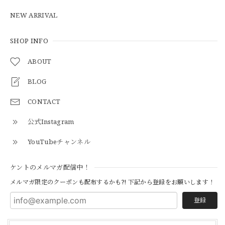
NEW ARRIVAL
【Cooperstown Ball Cap】Made in USA Baseball Cap "1938 HOLLYWOOD STARS" 新品 クーパーズタウンボールキャップ ハリウッドスターズ 6パネル
GREEN
SHOP INFO
2026/05/03
ABOUT
BLOG
【Additive and Line】Middle Tracker Wallet TWM-004 Maryam Horse Butt 3層 トラッカーウォレット ミドル 馬革 茶芯黒 ⑥
2026/04/27
CONTACT
公式Instagram
とても早く対応頂きありがとうございました。
YouTubeチャンネル
【S-S】Canadian Army ECW Combat Parka Full Set "USED" カナダ軍 コンバット パーカー CAECW130
ケントのメルマガ配信中！
2026/04/25
メルマガ限定のクーポンも配布するかも?! 下記から登録をお願いします！
登録
【Cooperstown Ball Cap】Made in USA Baseball Cap "1952 BIRMINGHAM BLACK BARONS" 新品 クーパーズタウンボールキャップ バーミングハムブラックバロンズ 6パネル