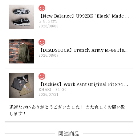
【New Balance】U992BK "Black" Made in USA 新品 ニューバランス ブラック 黒 箱付き 26 26.5 27
２６.５cm
2026/08/08
【DEADSTOCK】French Army M-64 Field Jacket "92C" 実物 フランス軍 フィールドジャケット コットンサテン300 デッドストック
2026/08/07
【Dickies】Work Pant Original Fit 874 新品 ディッキーズ オリジナルフィット ワークパンツ
KHAKI 34×30
2026/07/21
迅速な対応ありがとうございました！ また宜しくお願い致
します！
関連商品
【Exclusive】Cooperstown Ball Cap × FAR EAST SIGNAL "NSN / NY" NAVY×WHITE Made in USA 別注 新品 クーパーズタウンボールキャップ 6パネル 紺