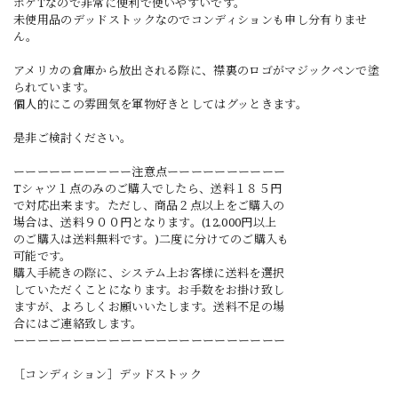
ポケTなので非常に便利で使いやすいです。
未使用品のデッドストックなのでコンディションも申し分有りませ
ん。
アメリカの倉庫から放出される際に、襟裏のロゴがマジックペンで塗
られています。
個人的にこの雰囲気を軍物好きとしてはグッときます。
是非ご検討ください。
ーーーーーーーーーー注意点ーーーーーーーーーー
Tシャツ１点のみのご購入でしたら、送料１８５円
で対応出来ます。ただし、商品２点以上をご購入の
場合は、送料９００円となります。(12,000円以上
のご購入は送料無料です。)二度に分けてのご購入も
可能です。
購入手続きの際に、システム上お客様に送料を選択
していただくことになります。お手数をお掛け致し
ますが、よろしくお願いいたします。送料不足の場
合にはご連絡致します。
ーーーーーーーーーーーーーーーーーーーーーーー
［コンディション］デッドストック