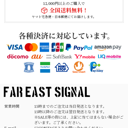
BLACK
12,000円以上のご購入で
2026/04/21
全国送料無料！
ヤマト宅急便・日本郵便にてお届けします。
【Cooperstown Ball Cap】Made in USA Baseball Cap "1938 HOLLYWOOD STARS" 新品 クーパーズタウンボールキャップ ハリウッドスターズ 6パネル
NAVY
2026/04/21
【USED】Canadian Army IECS Fleece Pants 実物 カナダ軍 フリースパンツ ユーズド
⑥サイズ
2026/04/17
営業時間
15時までのご注文は当日発送となります。
15時以降のご注文は翌日発送となります。
※SALE等の際には、上記に当てはまらない場合がご
ざいます。ご了承ください。