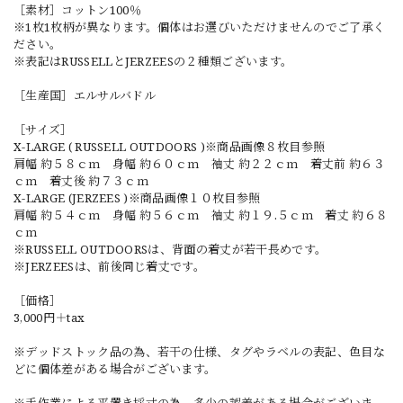
［素材］コットン100％
※1枚1枚柄が異なります。個体はお選びいただけませんのでご了承く
ださい。
※表記はRUSSELLとJERZEESの２種類ございます。
［生産国］エルサルバドル
［サイズ］
X-LARGE ( RUSSELL OUTDOORS )※商品画像８枚目参照
肩幅 約５８ｃｍ 身幅 約６０ｃｍ 袖丈 約２２ｃｍ 着丈前 約６３
ｃｍ 着丈後 約７３ｃｍ
X-LARGE (JERZEES )※商品画像１０枚目参照
肩幅 約５４ｃｍ 身幅 約５６ｃｍ 袖丈 約１９.５ｃｍ 着丈 約６８
ｃｍ
※RUSSELL OUTDOORSは、背面の着丈が若干長めです。
※JERZEESは、前後同じ着丈です。
［価格］
3,000円＋tax
※デッドストック品の為、若干の仕様、タグやラベルの表記、色目な
どに個体差がある場合がございます。