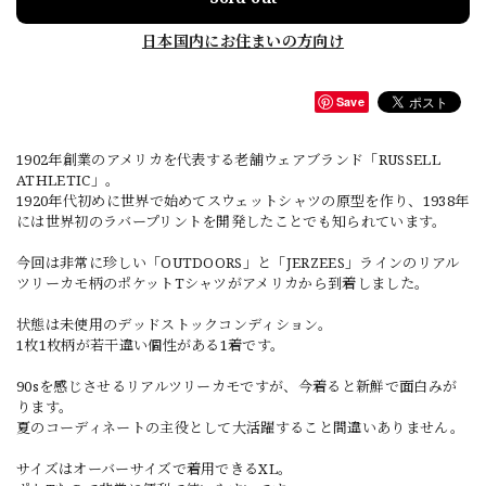
日本国内にお住まいの方向け
Save
1902年創業のアメリカを代表する老舗ウェアブランド「RUSSELL
ATHLETIC」。
1920年代初めに世界で始めてスウェットシャツの原型を作り、1938年
には世界初のラバープリントを開発したことでも知られています。
今回は非常に珍しい「OUTDOORS」と「JERZEES」ラインのリアル
ツリーカモ柄のポケットTシャツがアメリカから到着しました。
状態は未使用のデッドストックコンディション。
1枚1枚柄が若干違い個性がある1着です。
90sを感じさせるリアルツリーカモですが、今着ると新鮮で面白みが
ります。
夏のコーディネートの主役として大活躍すること間違いありません。
サイズはオーバーサイズで着用できるXL。