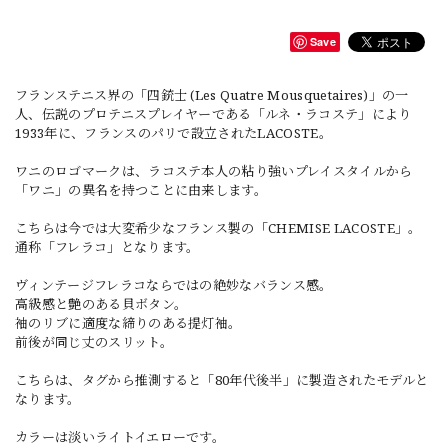
Save
フランステニス界の「四銃士 (Les Quatre Mousquetaires)」の一
人、伝説のプロテニスプレイヤーである「ルネ・ラコステ」により
1933年に、フランスのパリで設立されたLACOSTE。
ワニのロゴマークは、ラコステ本人の粘り強いプレイスタイルから
「ワニ」の異名を持つことに由来します。
こちらは今では大変希少なフランス製の「CHEMISE LACOSTE」。
通称「フレラコ」となります。
ヴィンテージフレラコならではの絶妙なバランス感。
高級感と艶のある貝ボタン。
袖のリブに適度な締りのある提灯袖。
前後が同じ丈のスリット。
こちらは、タグから推測すると「80年代後半」に製造されたモデルと
なります。
カラーは淡いライトイエローです。