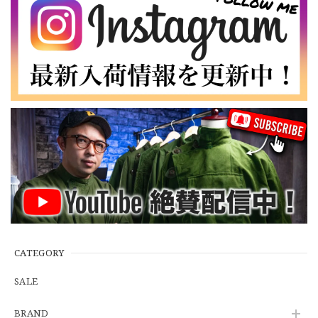
なかなか見つからないこの色味が本当に好きです！ありがと
うございました！
【LARGE】Ralph Lauren Short Sleeve Cotton BD Shirt ラルフローレン ユーズド 半袖 ボタンダウンシャツ No.146
2026/07/14
【Cooperstown Ball Cap】Made in USA Baseball Cap "NY" STONE×GREEN 新品 クーパーズタウンボールキャップ 6パネル ２トーン 緑
３.1947 New York Cubans
2026/07/01
【W35】POLO by Ralph Lauren POLO CHINO "PROSPECT PANT" ポロチノ ラルフローレン ユーズド プロスペクト No.145
2026/06/29
CATEGORY
SALE
【Additive and Line】Wallet Chain Nickel Silver WCH-005 新品 ウォレットチェーン 小判型 ニッケルシルバー 約40cm
BRAND