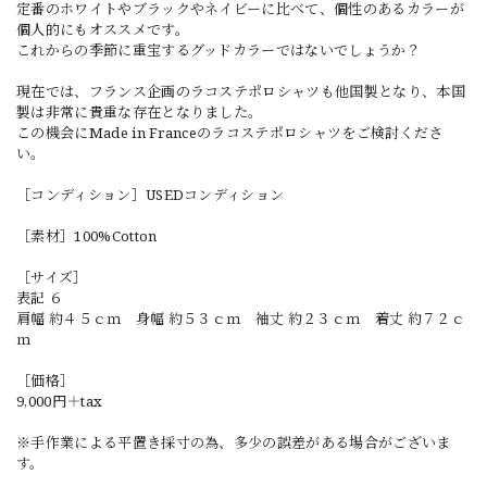
定番のホワイトやブラックやネイビーに比べて、個性のあるカラーが
個人的にもオススメです。
これからの季節に重宝するグッドカラーではないでしょうか？
現在では、フランス企画のラコステポロシャツも他国製となり、本国
製は非常に貴重な存在となりました。
この機会にMade in Franceのラコステポロシャツをご検討くださ
い。
［コンディション］USEDコンディション
［素材］100%Cotton
［サイズ］
表記 ６
肩幅 約４５ｃｍ 身幅 約５３ｃｍ 袖丈 約２３ｃｍ 着丈 約７２ｃ
ｍ
［価格］
9,000円＋tax
※手作業による平置き採寸の為、多少の誤差がある場合がございま
す。