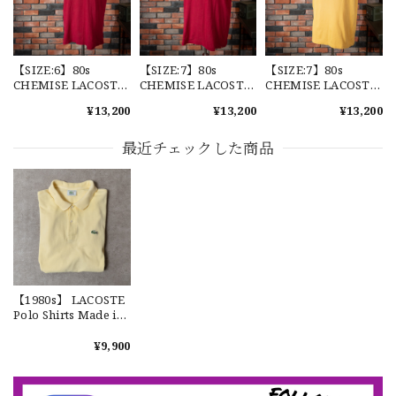
又、トートバッグありがとうございます。使わせて頂きま
す。商品ですがニューエラとはひと味違ってとてもいいと思
います。チェーンステッチが雰囲気があり、他とかぶらない
感じが気に入りました。 YouTube 楽しみにしてます
【SIZE:6】80s
【SIZE:7】80s
【SIZE:7】80s
CHEMISE LACOSTE
CHEMISE LACOSTE
CHEMISE LACOSTE
Polo Shirts Made in
Polo Shirts Made in
Polo Shirts Made in
¥13,200
¥13,200
¥13,200
France フレンチラコ
France フレンチラコ
France フレンチラコ
ステ ポロシャツ
ステ ポロシャツ
ステ ポロシャツ
【Cooperstown Ball Cap】Made in USA Baseball Cap "1952 BIRMINGHAM BLACK BARONS" 新品 クーパーズタウンボールキャップ バーミングハムブラックバロンズ 6パネル
No.1-2
No.1-7
No.2-9
最近チェックした商品
GREEN
2026/07/17
【W36】POLO by Ralph Lauren POLO CHINO ポロチノ ラルフローレン ユーズド ショーツ ショートパンツ No.30
2026/07/17
【1980s】 LACOSTE
Polo Shirts Made in
France フレンチラコ
【Exclusive】Cooperstown Ball Cap × FAR EAST SIGNAL "DSA / NY" D GRAY×WHITE Made in USA 別注 新品 クーパーズタウンボールキャップ 6パネル グレー
ステ ポロシャツ
¥9,900
DSA
FL108
2026/07/16