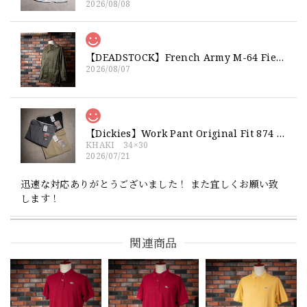
2026/08/08
【DEADSTOCK】French Army M-64 Field Jacket "92C" 実物 フランス軍 フィールドジャケット コットンサテン300 デッドストック
2026/08/07
【Dickies】Work Pant Original Fit 874 新品 ディッキーズ オリジナルフィット ワークパンツ
KHAKI 34×30
2026/07/21
迅速な対応ありがとうございました！ また宜しくお願い致
します！
関連商品
【Exclusive】Cooperstown Ball Cap × FAR EAST SIGNAL "NSN / NY" NAVY×WHITE Made in USA 別注 新品 クーパーズタウンボールキャップ 6パネル 紺
SPO
2026/07/18
交換商品受け取りました 速い発送ありがとうございました