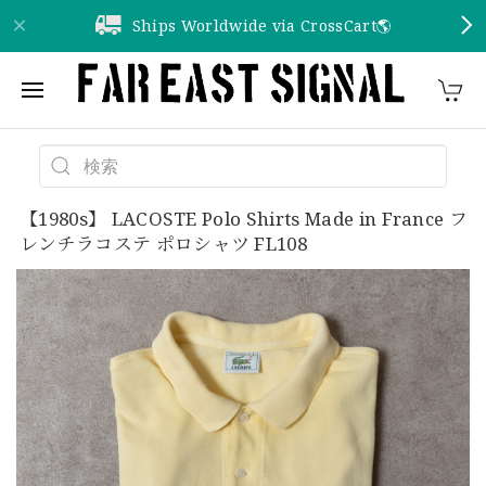
Ships Worldwide via CrossCart🌎️
【1980s】 LACOSTE Polo Shirts Made in France フ
レンチラコステ ポロシャツ FL108