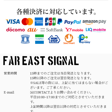
【Cooperstown Ball Cap】Made in USA Baseball Cap "1938 HOLLYWOOD STARS" 新品 クーパーズタウンボールキャップ ハリウッドスターズ 6パネル
NAVY
2026/04/21
【USED】Canadian Army IECS Fleece Pants 実物 カナダ軍 フリースパンツ ユーズド
⑥サイズ
2026/04/17
営業時間
15時までのご注文は当日発送となります。
15時以降のご注文は翌日発送となります。
※SALE等の際には、上記に当てはまらない場合がご
ざいます。ご了承ください。
E-mail
✉️CONTACTよりお問い合わせください。
平日10:00~17:00までのご対応とさせていただきま
す。
上記時間以降は翌日以降の対応とさせていただきま
す。