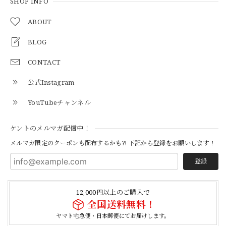
GREEN
SHOP INFO
2026/05/03
ABOUT
BLOG
【Additive and Line】Middle Tracker Wallet TWM-004 Maryam Horse Butt 3層 トラッカーウォレット ミドル 馬革 茶芯黒 ⑥
2026/04/27
CONTACT
公式Instagram
とても早く対応頂きありがとうございました。
YouTubeチャンネル
【S-S】Canadian Army ECW Combat Parka Full Set "USED" カナダ軍 コンバット パーカー CAECW130
ケントのメルマガ配信中！
2026/04/25
メルマガ限定のクーポンも配布するかも?! 下記から登録をお願いします！
登録
【Cooperstown Ball Cap】Made in USA Baseball Cap "1952 BIRMINGHAM BLACK BARONS" 新品 クーパーズタウンボールキャップ バーミングハムブラックバロンズ 6パネル
BLACK
12,000円以上のご購入で
2026/04/21
全国送料無料！
ヤマト宅急便・日本郵便にてお届けします。