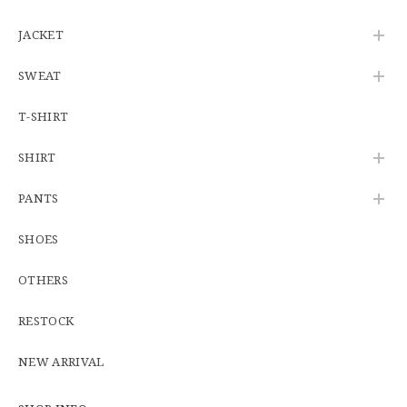
2026/06/27
JACKET
SWEAT
※WEB限定初売り【DEADSTOCK】U.S.Army ECWCS GEN3 LEVEL6 GORE-TEX Trousers "M-R" OCP 実物放出品 アメリカ軍 デッドストック スコーピオンW2 マルチカム オーバーパンツ 希少
2026/06/12
T-SHIRT
SHIRT
U.S.Army Physical Fitness Uniform Jacket "USED" 米軍 APFU トレーニングジャケット ユーズド
PANTS
SMALL SHORT
2026/06/08
SHOES
OTHERS
【W34】POLO by Ralph Lauren POLO CHINO ポロチノ ラルフローレン ユーズド No.141
2026/06/01
RESTOCK
NEW ARRIVAL
【Cooperstown Ball Cap】Made in USA Baseball Cap "1938 HOLLYWOOD STARS" 新品 クーパーズタウンボールキャップ ハリウッドスターズ 6パネル