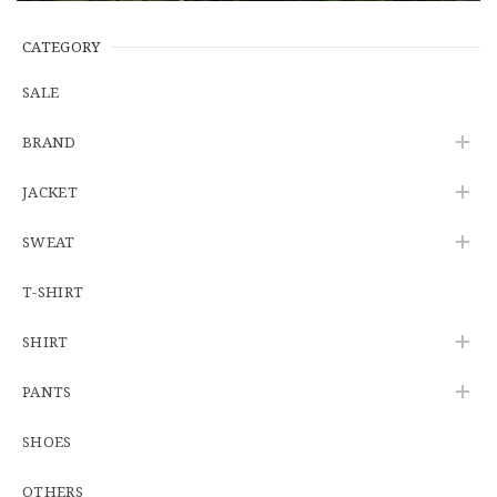
【Additive and Line】Wallet Chain Nickel Silver WCH-005 新品 ウォレットチェーン 小判型 ニッケルシルバー 約40cm
2026/06/27
CATEGORY
SALE
※WEB限定初売り【DEADSTOCK】U.S.Army ECWCS GEN3 LEVEL6 GORE-TEX Trousers "M-R" OCP 実物放出品 アメリカ軍 デッドストック スコーピオンW2 マルチカム オーバーパンツ 希少
BRAND
2026/06/12
JACKET
SWEAT
U.S.Army Physical Fitness Uniform Jacket "USED" 米軍 APFU トレーニングジャケット ユーズド
SMALL SHORT
T-SHIRT
2026/06/08
SHIRT
【W34】POLO by Ralph Lauren POLO CHINO ポロチノ ラルフローレン ユーズド No.141
PANTS
2026/06/01
SHOES
OTHERS