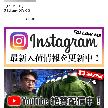
【15 1/2✕31】
なかなか見つからないこの色味が本当に好きです！ありがと
U.S.Army 70's OG-
うございました！
107 Utility Shirt
Cotton100％ "Used"
¥8,800
実物 アメリカ軍 ユー
ティリティーシャツ
【LARGE】Ralph Lauren Short Sleeve Cotton BD Shirt ラルフローレン ユーズド 半袖 ボタンダウンシャツ No.146
コットン No.622
2026/07/14
【Cooperstown Ball Cap】Made in USA Baseball Cap "NY" STONE×GREEN 新品 クーパーズタウンボールキャップ 6パネル ２トーン 緑
３.1947 New York Cubans
2026/07/01
【W35】POLO by Ralph Lauren POLO CHINO "PROSPECT PANT" ポロチノ ラルフローレン ユーズド プロスペクト No.145
2026/06/29