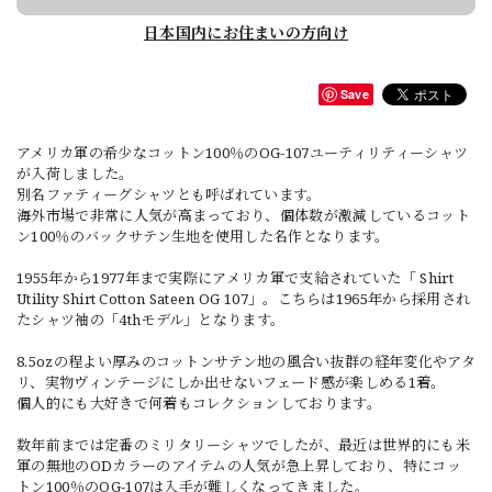
日本国内にお住まいの方向け
Save
アメリカ軍の希少なコットン100％のOG-107ユーティリティーシャツ
が入荷しました。
別名ファティーグシャツとも呼ばれています。
海外市場で非常に人気が高まっており、個体数が激減しているコット
ン100％のバックサテン生地を使用した名作となります。
1955年から1977年まで実際にアメリカ軍で支給されていた「 Shirt
Utility Shirt Cotton Sateen OG 107」。こちらは1965年から採用され
たシャツ袖の「4thモデル」となります。
8.5ozの程よい厚みのコットンサテン地の風合い抜群の経年変化やアタ
リ、実物ヴィンテージにしか出せないフェード感が楽しめる1着。
個人的にも大好きで何着もコレクションしております。
数年前までは定番のミリタリーシャツでしたが、最近は世界的にも米
軍の無地のODカラーのアイテムの人気が急上昇しており、特にコッ
トン100％のOG-107は入手が難しくなってきました。