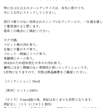
特に15 1/2 以上のゴールデンサイズは、本当に希少です。
手に入る内にストックしてください。
流行り廃りのない完成されたシンプルなディテールで、一生涯を通し
て愛用頂けると思います。
是非この機会にご検討ください。
タグ欠損。
フロント裾の汚れ有り。
左袖に少量のキズ有り。
フロント・両袖にリペア有り。
背面裾にネーム有り。
USEDのため経年変化や多少の汚れ有り。
着用には全く問題のない雰囲気の良いコンディションです。
1点物となりますので、状態は商品画像をご確認ください。
［コンディション］Used
［素材］コットン100％
［サイズ］※used品の為、表記はあくまでも目安となります。
表記なし （１５ １/２✕３１相当）