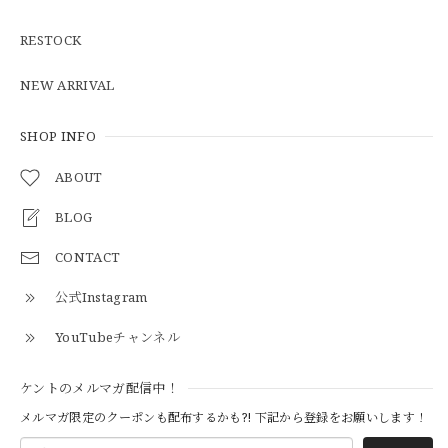
【Cooperstown Ball Cap】Made in USA Baseball Cap "1938 HOLLYWOOD STARS" 新品 クーパーズタウンボールキャップ ハリウッドスターズ 6パネル
GREEN
RESTOCK
2026/05/03
NEW ARRIVAL
【Additive and Line】Middle Tracker Wallet TWM-004 Maryam Horse Butt 3層 トラッカーウォレット ミドル 馬革 茶芯黒 ⑥
2026/04/27
SHOP INFO
ABOUT
とても早く対応頂きありがとうございました。
BLOG
CONTACT
【S-S】Canadian Army ECW Combat Parka Full Set "USED" カナダ軍 コンバット パーカー CAECW130
2026/04/25
公式Instagram
YouTubeチャンネル
【Cooperstown Ball Cap】Made in USA Baseball Cap "1952 BIRMINGHAM BLACK BARONS" 新品 クーパーズタウンボールキャップ バーミングハムブラックバロンズ 6パネル
ケントのメルマガ配信中！
BLACK
2026/04/21
メルマガ限定のクーポンも配布するかも?! 下記から登録をお願いします！