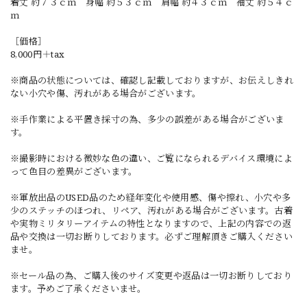
着丈 約７３ｃｍ 身幅 約５３ｃｍ 肩幅 約４３ｃｍ 袖丈 約５４ｃ
ｍ
［価格］
8,000円＋tax
※商品の状態については、確認し記載しておりますが、お伝えしきれ
ない小穴や傷、汚れがある場合がございます。
※手作業による平置き採寸の為、多少の誤差がある場合がございま
す。
※撮影時における微妙な色の違い、ご覧になられるデバイス環境によ
って色目の差異がございます。
※軍放出品のUSED品のため経年変化や使用感、傷や擦れ、小穴や多
少のステッチのほつれ、リペア、汚れがある場合がございます。古着
や実物ミリタリーアイテムの特性となりますので、上記の内容での返
品や交換は一切お断りしております。必ずご理解頂きご購入ください
ませ。
※セール品の為、ご購入後のサイズ変更や返品は一切お断りしており
ます。予めご了承くださいませ。