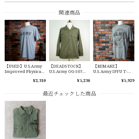
交換商品受け取りました 速い発送ありがとうございました
又、トートバッグありがとうございます。使わせて頂きま
関連商品
す。商品ですがニューエラとはひと味違ってとてもいいと思
います。チェーンステッチが雰囲気があり、他とかぶらない
感じが気に入りました。 YouTube 楽しみにしてます
【Cooperstown Ball Cap】Made in USA Baseball Cap "1952 BIRMINGHAM BLACK BARONS" 新品 クーパーズタウンボールキャップ バーミングハムブラックバロンズ 6パネル
GREEN
2026/07/17
【USED】U.S.Army
【DEADSTOCK】
【REMAKE】
Improved Physical
U.S.Army OG-507
U.S.Army IPFU T-
Fitness Uniform T-
Utility Shirt 実物 アメ
Shirt "BEETHOVEN"
¥2,310
¥5,236
¥5,929
Shirt アメリカ軍 実物
リカ軍 OG-507 ユーテ
アメリカ軍 IPFU Tシ
IPFU Tシャツ
ィリティーシャツ
ャツ ベートーヴェン
【W36】POLO by Ralph Lauren POLO CHINO ポロチノ ラルフローレン ユーズド ショーツ ショートパンツ No.30
ベートーベン リメイ
最近チェックした商品
2026/07/17
ク
【Exclusive】Cooperstown Ball Cap × FAR EAST SIGNAL "DSA / NY" D GRAY×WHITE Made in USA 別注 新品 クーパーズタウンボールキャップ 6パネル グレー
DSA
2026/07/16