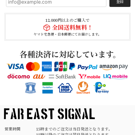
登録
【Cooperstown Ball Cap】Made in USA Baseball Cap "1938 HOLLYWOOD STARS" 新品 クーパーズタウンボールキャップ ハリウッドスターズ 6パネル
NAVY
12,000円以上のご購入で
2026/04/21
全国送料無料！
ヤマト宅急便・日本郵便にてお届けします。
【USED】Canadian Army IECS Fleece Pants 実物 カナダ軍 フリースパンツ ユーズド
⑥サイズ
2026/04/17
German Army Rubber Suspenders "Used" ドイツ軍 ラバーサスペンダー
2026/04/02
営業時間
15時までのご注文は当日発送となります。
15時以降のご注文は翌日発送となります。