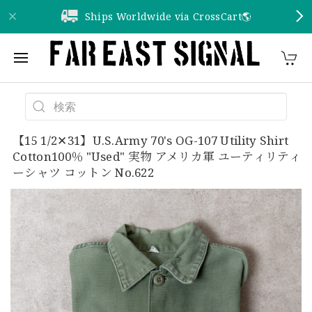
Ships Worldwide via CrossCart🌎️
【15 1/2✕31】U.S.Army 70's OG-107 Utility Shirt
Cotton100％ "Used" 実物 アメリカ軍 ユーティリティ
ーシャツ コットン No.622