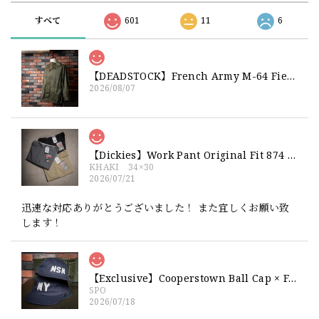
すべて
601
11
6
【DEADSTOCK】French Army M-64 Field Jacket "92C" 実物 フランス軍 フィールドジャケット コットンサテン300 デッドストック
2026/08/07
【Dickies】Work Pant Original Fit 874 新品 ディッキーズ オリジナルフィット ワークパンツ
KHAKI 34×30
2026/07/21
迅速な対応ありがとうございました！ また宜しくお願い致
します！
【Exclusive】Cooperstown Ball Cap × FAR EAST SIGNAL "NSN / NY" NAVY×WHITE Made in USA 別注 新品 クーパーズタウンボールキャップ 6パネル 紺
SPO
2026/07/18