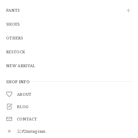
【Cooperstown Ball Cap】Made in USA Baseball Cap "1938 HOLLYWOOD STARS" 新品 クーパーズタウンボールキャップ ハリウッドスターズ 6パネル
PANTS
GREEN
2026/05/03
SHOES
OTHERS
【Additive and Line】Middle Tracker Wallet TWM-004 Maryam Horse Butt 3層 トラッカーウォレット ミドル 馬革 茶芯黒 ⑥
2026/04/27
RESTOCK
とても早く対応頂きありがとうございました。
NEW ARRIVAL
SHOP INFO
【S-S】Canadian Army ECW Combat Parka Full Set "USED" カナダ軍 コンバット パーカー CAECW130
2026/04/25
ABOUT
BLOG
CONTACT
【Cooperstown Ball Cap】Made in USA Baseball Cap "1952 BIRMINGHAM BLACK BARONS" 新品 クーパーズタウンボールキャップ バーミングハムブラックバロンズ 6パネル
BLACK
公式Instagram
2026/04/21