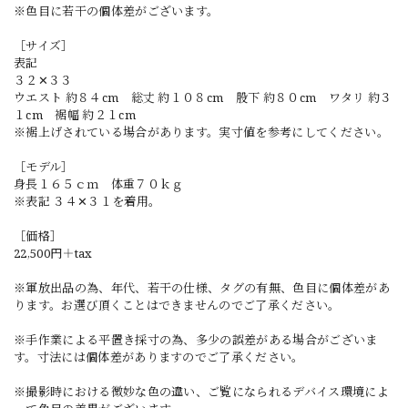
※色目に若干の個体差がございます。
［サイズ］
表記
３２✕３３
ウエスト 約８４cm 総丈 約１０８cm 股下 約８０cm ワタリ 約３
１cm 裾幅 約２１cm
※裾上げされている場合があります。実寸値を参考にしてください。
［モデル］
身長１６５ｃｍ 体重７０ｋｇ
※表記 ３４✕３１を着用。
［価格］
22,500円＋tax
※軍放出品の為、年代、若干の仕様、タグの有無、色目に個体差があ
ります。お選び頂くことはできませんのでご了承ください。
※手作業による平置き採寸の為、多少の誤差がある場合がございま
す。寸法には個体差がありますのでご了承ください。
※撮影時における微妙な色の違い、ご覧になられるデバイス環境によ