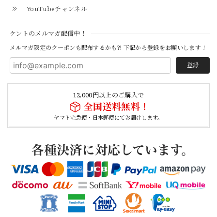
YouTubeチャンネル
【Cooperstown Ball Cap】Made in USA Baseball Cap "1938 HOLLYWOOD STARS" 新品 クーパーズタウンボールキャップ ハリウッドスターズ 6パネル
ケントのメルマガ配信中！
NAVY
2026/04/21
メルマガ限定のクーポンも配布するかも?! 下記から登録をお願いします！
登録
【USED】Canadian Army IECS Fleece Pants 実物 カナダ軍 フリースパンツ ユーズド
⑥サイズ
12,000円以上のご購入で
2026/04/17
全国送料無料！
ヤマト宅急便・日本郵便にてお届けします。
German Army Rubber Suspenders "Used" ドイツ軍 ラバーサスペンダー
2026/04/02
【Button Works】Mercury Dime Coin Necklace Silver 900 Silver 925 ボタンワークス マーキュリーダイム銀貨 ネックレス
2026/03/26