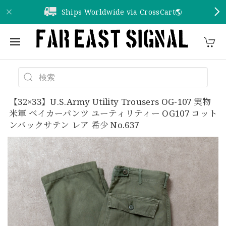
Ships Worldwide via CrossCart🌎️
【32×33】U.S.Army Utility Trousers OG-107 実物
米軍 ベイカーパンツ ユーティリティー OG107 コット
ンバックサテン レア 希少 No.637