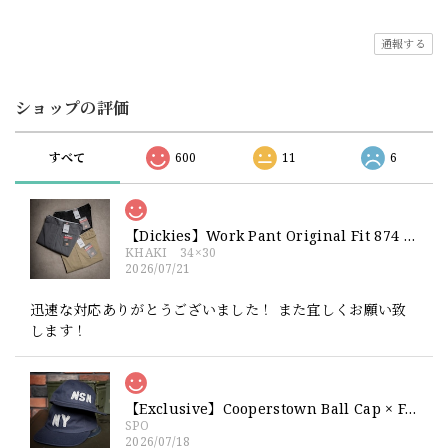
通報する
ショップの評価
すべて
600
11
6
【Dickies】Work Pant Original Fit 874 新品 ディッキーズ オリジナルフィット ワークパンツ
KHAKI 34×30
2026/07/21
迅速な対応ありがとうございました！ また宜しくお願い致
します！
【Exclusive】Cooperstown Ball Cap × FAR EAST SIGNAL "NSN / NY" NAVY×WHITE Made in USA 別注 新品 クーパーズタウンボールキャップ 6パネル 紺
SPO
2026/07/18