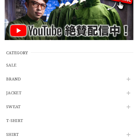
【Additive and Line】Wallet Chain Nickel Silver WCH-005 新品 ウォレットチェーン 小判型 ニッケルシルバー 約40cm
2026/06/27
※WEB限定初売り【DEADSTOCK】U.S.Army ECWCS GEN3 LEVEL6 GORE-TEX Trousers "M-R" OCP 実物放出品 アメリカ軍 デッドストック スコーピオンW2 マルチカム オーバーパンツ 希少
2026/06/12
CATEGORY
SALE
U.S.Army Physical Fitness Uniform Jacket "USED" 米軍 APFU トレーニングジャケット ユーズド
BRAND
SMALL SHORT
2026/06/08
JACKET
SWEAT
【W34】POLO by Ralph Lauren POLO CHINO ポロチノ ラルフローレン ユーズド No.141
2026/06/01
T-SHIRT
SHIRT