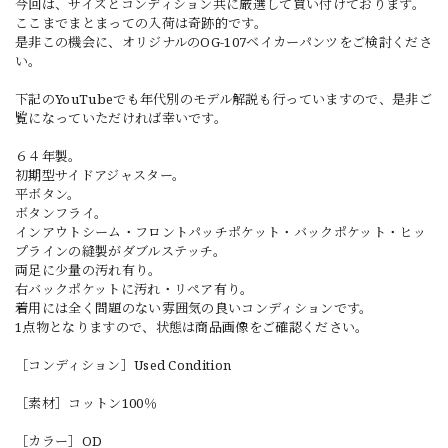
今回は、サイズとコンディション共に厳選して買い付けております。
ここまでまとまっての入荷は奇跡的です。
是非この機会に、オリジナルのOG-107ベイカーパンツをご検討くださ
い。
下記のYouTubeでも年代別のモデル解説も行っていますので、是非ご
覧になっていただければ幸いです。
６４年製。
初期型サイドアジャスター。
平ボタン。
ボタンフライ。
インアウトシーム・フロントパッチポケット・バックポケット・ヒッ
プラインの縫製がダブルステッチ。
両足に少量の汚れ有り。
右バックポケットに汚れ・リペア有り。
着用には全く問題のない雰囲気の良いコンディションです。
1点物となりますので、状態は商品画像をご確認ください。
［コンディション］Used Condition
［素材］コットン100％
［カラー］OD