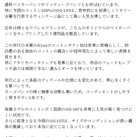
通称ベイカーパンツやファティーグパンツとも呼ばれています。
特に今回のコットン100％のOG-107は、世界的にも枯渇しミリタリー
古着を代表するヴィンテージ品として高い人気を博しています。
近年は様々なアパレルブランドが、こちらのオリジナルのベイカーパ
ンツをサンプリングしたり復刻品を製造しています。
この年代の米軍の8.5ozのコットンサテン地は非常に素晴らしく、凹
凸感のある独自のコットンの風合いが経年変化によって美しい表情を
見せます。
特にアタリやパッカリングも見事に出ており、色目のフェードもレプ
リカ品では再現できない凄みとオーラを持っています。
年代によって各部のディテールや仕様にも変化があり、男心をくすぐ
る軍パンです。
カーゴパンツの様に無骨な印象も無いため、コーディネートがしやす
く穿きやすい1本です。
後継モデルのコットンポリ混紡のOG-507も非常に人気が高く見つけに
くい状況です。
さらに前身となる今回のOG-107は、サイズやコンディションが良い個
体が激減しており本当に出てこなくなっています。