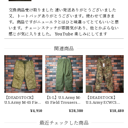
交換商品受け取りました 速い発送ありがとうございました
又、トートバッグありがとうございます。使わせて頂きま
す。商品ですがニューエラとはひと味違ってとてもいいと思
います。チェーンステッチが雰囲気があり、他とかぶらない
感じが気に入りました。 YouTube 楽しみにしてます
関連商品
【Cooperstown Ball Cap】Made in USA Baseball Cap "1952 BIRMINGHAM BLACK BARONS" 新品 クーパーズタウンボールキャップ バーミングハムブラックバロンズ 6パネル
GREEN
2026/07/17
【W36】POLO by Ralph Lauren POLO CHINO ポロチノ ラルフローレン ユーズド ショーツ ショートパンツ No.30
2026/07/17
【DEADSTOCK】
【S-L】U.S.Army M-
【DEADSTOCK】
U.S.Army M-65 Field
65 Field Trousers
U.S.Army ECWCS
Trousers Liner 実物
"Used" アメリカ軍
GEN3 LEVEL6
¥4,950
¥28,380
¥18,480
アメリカ軍 新品 M65
M65 カーゴパンツ 実
GORE-TEX Trousers
カーゴパンツライナ
物 USP660
"M-R" OCP 実物放出
【Exclusive】Cooperstown Ball Cap × FAR EAST SIGNAL "DSA / NY" D GRAY×WHITE Made in USA 別注 新品 クーパーズタウンボールキャップ 6パネル グレー
ー 単体 キルティング
品 アメリカ軍 デッド
最近チェックした商品
DSA
ライナー
ストック スコーピオ