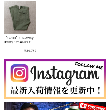
2026/07/16
ンW2 マルチカム オ
ーバーパンツ 希少
なかなか見つからないこの色味が本当に好きです！ありがと
うございました！
【LARGE】Ralph Lauren Short Sleeve Cotton BD Shirt ラルフローレン ユーズド 半袖 ボタンダウンシャツ No.146
【32×33】U.S.Army
2026/07/14
Utility Trousers OG-
107 実物 米軍 ベイカ
ーパンツ ユーティリ
¥24,750
ティー OG107 コット
ンバックサテン レア
【Cooperstown Ball Cap】Made in USA Baseball Cap "NY" STONE×GREEN 新品 クーパーズタウンボールキャップ 6パネル ２トーン 緑
希少 No.637
３.1947 New York Cubans
2026/07/01
【W35】POLO by Ralph Lauren POLO CHINO "PROSPECT PANT" ポロチノ ラルフローレン ユーズド プロスペクト No.145
2026/06/29