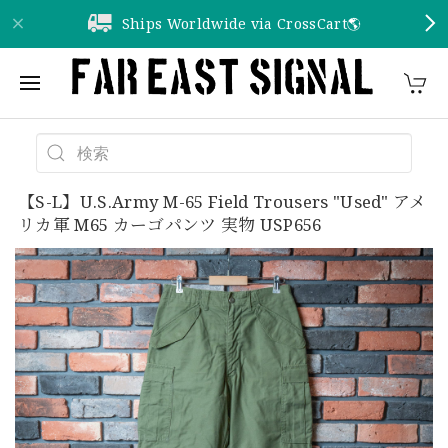
Ships Worldwide via CrossCart🌎️
【S-L】U.S.Army M-65 Field Trousers "Used" アメ
リカ軍 M65 カーゴパンツ 実物 USP656