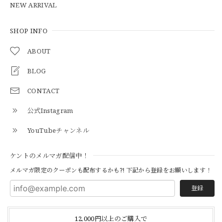
NEW ARRIVAL
【Cooperstown Ball Cap】Made in USA Baseball Cap "1938 HOLLYWOOD STARS" 新品 クーパーズタウンボールキャップ ハリウッドスターズ 6パネル
GREEN
SHOP INFO
2026/05/03
ABOUT
BLOG
【Additive and Line】Middle Tracker Wallet TWM-004 Maryam Horse Butt 3層 トラッカーウォレット ミドル 馬革 茶芯黒 ⑥
2026/04/27
CONTACT
公式Instagram
とても早く対応頂きありがとうございました。
YouTubeチャンネル
【S-S】Canadian Army ECW Combat Parka Full Set "USED" カナダ軍 コンバット パーカー CAECW130
ケントのメルマガ配信中！
2026/04/25
メルマガ限定のクーポンも配布するかも?! 下記から登録をお願いします！
登録
【Cooperstown Ball Cap】Made in USA Baseball Cap "1952 BIRMINGHAM BLACK BARONS" 新品 クーパーズタウンボールキャップ バーミングハムブラックバロンズ 6パネル
BLACK
12,000円以上のご購入で