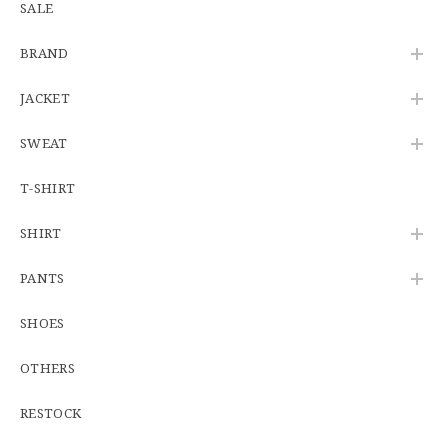
SALE
【Additive and Line】Wallet Chain Nickel Silver WCH-005 新品 ウォレットチェーン 小判型 ニッケルシルバー 約40cm
BRAND
2026/06/27
JACKET
SWEAT
※WEB限定初売り【DEADSTOCK】U.S.Army ECWCS GEN3 LEVEL6 GORE-TEX Trousers "M-R" OCP 実物放出品 アメリカ軍 デッドストック スコーピオンW2 マルチカム オーバーパンツ 希少
2026/06/12
T-SHIRT
SHIRT
U.S.Army Physical Fitness Uniform Jacket "USED" 米軍 APFU トレーニングジャケット ユーズド
PANTS
SMALL SHORT
2026/06/08
SHOES
OTHERS
【W34】POLO by Ralph Lauren POLO CHINO ポロチノ ラルフローレン ユーズド No.141
2026/06/01
RESTOCK