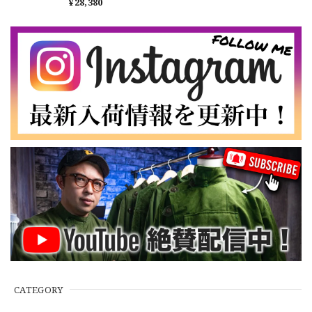
M65 カーゴパンツ 実
¥28,380
DSA
物 USP656
2026/07/16
なかなか見つからないこの色味が本当に好きです！ありがと
うございました！
【LARGE】Ralph Lauren Short Sleeve Cotton BD Shirt ラルフローレン ユーズド 半袖 ボタンダウンシャツ No.146
2026/07/14
【Cooperstown Ball Cap】Made in USA Baseball Cap "NY" STONE×GREEN 新品 クーパーズタウンボールキャップ 6パネル ２トーン 緑
３.1947 New York Cubans
2026/07/01
【W35】POLO by Ralph Lauren POLO CHINO "PROSPECT PANT" ポロチノ ラルフローレン ユーズド プロスペクト No.145
2026/06/29
CATEGORY