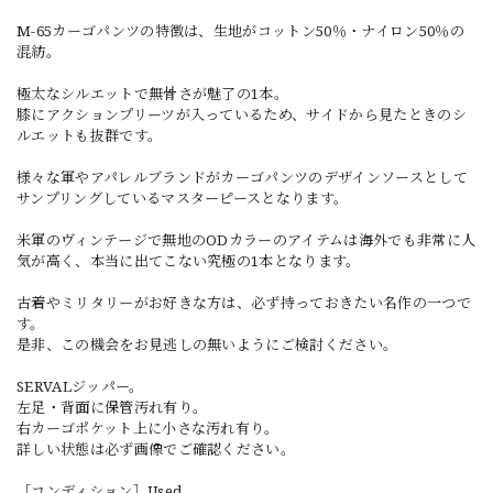
M-65カーゴパンツの特徴は、生地がコットン50％・ナイロン50％の
混紡。
極太なシルエットで無骨さが魅了の1本。
膝にアクションプリーツが入っているため、サイドから見たときのシ
ルエットも抜群です。
様々な軍やアパレルブランドがカーゴパンツのデザインソースとして
サンプリングしているマスターピースとなります。
米軍のヴィンテージで無地のODカラーのアイテムは海外でも非常に人
気が高く、本当に出てこない究極の1本となります。
古着やミリタリーがお好きな方は、必ず持っておきたい名作の一つで
す。
是非、この機会をお見逃しの無いようにご検討ください。
SERVALジッパー。
左足・背面に保管汚れ有り。
右カーゴポケット上に小さな汚れ有り。
詳しい状態は必ず画像でご確認ください。
［コンディション］Used