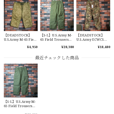
2026/07/18
交換商品受け取りました 速い発送ありがとうございました
又、トートバッグありがとうございます。使わせて頂きま
す。商品ですがニューエラとはひと味違ってとてもいいと思
います。チェーンステッチが雰囲気があり、他とかぶらない
感じが気に入りました。 YouTube 楽しみにしてます
【DEADSTOCK】
【S-L】U.S.Army M-
【DEADSTOCK】
U.S.Army M-65 Field
65 Field Trousers
U.S.Army ECWCS
Trousers Liner 実物
"Used" アメリカ軍
GEN3 LEVEL6
¥4,950
¥28,380
¥18,480
アメリカ軍 新品 M65
M65 カーゴパンツ 実
GORE-TEX Trousers
カーゴパンツライナ
物 USP660
"M-R" OCP 実物放出
【Cooperstown Ball Cap】Made in USA Baseball Cap "1952 BIRMINGHAM BLACK BARONS" 新品 クーパーズタウンボールキャップ バーミングハムブラックバロンズ 6パネル
ー 単体 キルティング
品 アメリカ軍 デッド
最近チェックした商品
GREEN
ライナー
ストック スコーピオ
2026/07/17
ンW2 マルチカム オ
ーバーパンツ 希少
【W36】POLO by Ralph Lauren POLO CHINO ポロチノ ラルフローレン ユーズド ショーツ ショートパンツ No.30
2026/07/17
【S-L】U.S.Army M-
65 Field Trousers
"Used" アメリカ軍
【Exclusive】Cooperstown Ball Cap × FAR EAST SIGNAL "DSA / NY" D GRAY×WHITE Made in USA 別注 新品 クーパーズタウンボールキャップ 6パネル グレー