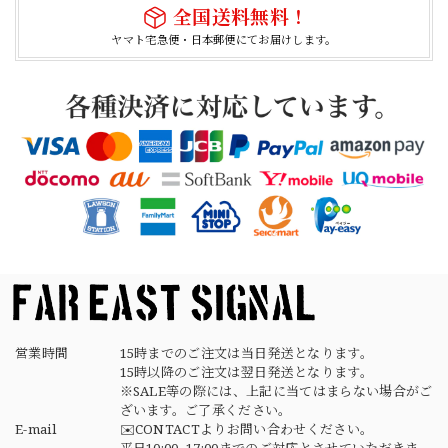
2026/04/21
全国送料無料！
ヤマト宅急便・日本郵便にてお届けします。
【Cooperstown Ball Cap】Made in USA Baseball Cap "1938 HOLLYWOOD STARS" 新品 クーパーズタウンボールキャップ ハリウッドスターズ 6パネル
NAVY
2026/04/21
【USED】Canadian Army IECS Fleece Pants 実物 カナダ軍 フリースパンツ ユーズド
⑥サイズ
2026/04/17
営業時間
15時までのご注文は当日発送となります。
15時以降のご注文は翌日発送となります。
※SALE等の際には、上記に当てはまらない場合がご
ざいます。ご了承ください。
E-mail
✉️CONTACTよりお問い合わせください。
平日10:00~17:00までのご対応とさせていただきま