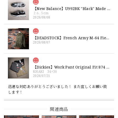
【New Balance】U992BK "Black" Made in USA 新品 ニューバランス ブラック 黒 箱付き 26 26.5 27
２６.５cm
2026/08/08
【DEADSTOCK】French Army M-64 Field Jacket "92C" 実物 フランス軍 フィールドジャケット コットンサテン300 デッドストック
2026/08/07
【Dickies】Work Pant Original Fit 874 新品 ディッキーズ オリジナルフィット ワークパンツ
KHAKI 34×30
2026/07/21
迅速な対応ありがとうございました！ また宜しくお願い致
します！
関連商品
【Exclusive】Cooperstown Ball Cap × FAR EAST SIGNAL "NSN / NY" NAVY×WHITE Made in USA 別注 新品 クーパーズタウンボールキャップ 6パネル 紺
SPO