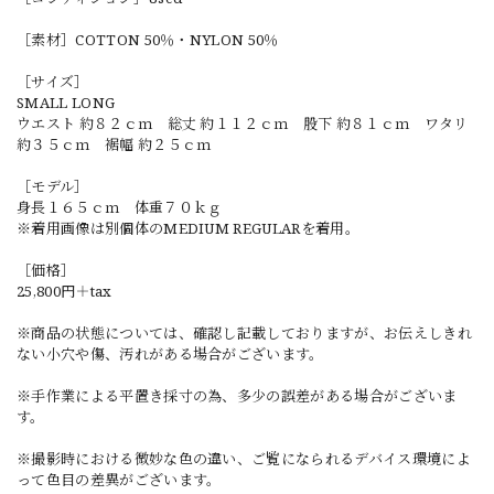
［素材］COTTON 50％・NYLON 50％
［サイズ］
SMALL LONG
ウエスト 約８２ｃｍ 総丈 約１１２ｃｍ 股下 約８１ｃｍ ワタリ
約３５ｃｍ 裾幅 約２５ｃｍ
［モデル］
身長１６５ｃｍ 体重７０ｋｇ
※着用画像は別個体のMEDIUM REGULARを着用。
［価格］
25,800円＋tax
※商品の状態については、確認し記載しておりますが、お伝えしきれ
ない小穴や傷、汚れがある場合がございます。
※手作業による平置き採寸の為、多少の誤差がある場合がございま
す。
※撮影時における微妙な色の違い、ご覧になられるデバイス環境によ
って色目の差異がございます。