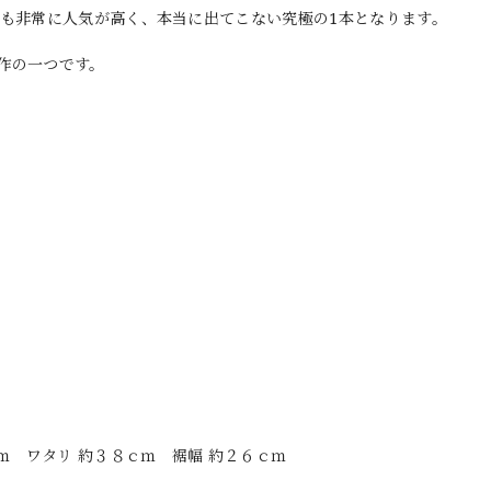
でも非常に人気が高く、本当に出てこない究極の1本となります。
作の一つです。
ｍ ワタリ 約３８ｃｍ 裾幅 約２６ｃｍ