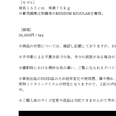
［モデル］
身長１６５ｃｍ 体重７０ｋｇ
※着用画像は別個体のMEDIUM REGULARを着用。
［価格］
30,000円＋tax
※商品の状態については、確認し記載しておりますが、お
※手作業による平置き採寸の為、多少の誤差がある場合が
※撮影時における微妙な色の違い、ご覧になられるデバイ
※軍放出品のUSED品のため経年変化や使用感、傷や擦
実物ミリタリーアイテムの特性となりますので、上記の内
せ。
※ご購入後のサイズ変更や返品は対応できませんので予め