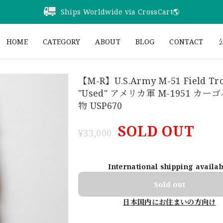
Ships Worldwide via CrossCart🌎️
HOME
CATEGORY
ABOUT
BLOG
CONTACT
公
【M-R】U.S.Army M-51 Field Tr
"Used" アメリカ軍 M-1951 カー
物 USP670
SOLD OUT
¥33,000
International shipping availa
Sold out
日本国内にお住まいの方向け