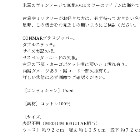
米軍のヴィンテージで無地のODカラーのアイテムは海外
古着やミリタリーがお好きな方は、必ず持っておきたい名
是非、この機会をお見逃しの無いようにご検討ください。
CONMARブラスジッパー。
ダブルステッチ。
サイズ表記欠損。
サスペンダーコードの欠損。
左足の下部・カーゴポケット横に薄いシミ汚れ有り。
両裾ダメージあり・裾コード一部欠損有り。
詳しい状態は必ず画像でご確認ください。
［コンディション］Used
［素材］コットン100％
［サイズ］
表記不明（MEDIUM REGULAR相当）
ウエスト 約９２ｃｍ 総丈 約１０５ｃｍ 股下 約７２ｃ