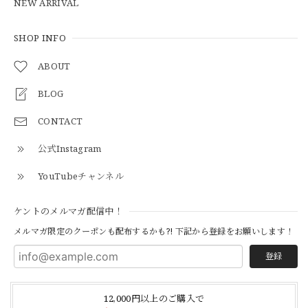
NEW ARRIVAL
【Cooperstown Ball Cap】Made in USA Baseball Cap "1938 HOLLYWOOD STARS" 新品 クーパーズタウンボールキャップ ハリウッドスターズ 6パネル
GREEN
SHOP INFO
2026/05/03
ABOUT
BLOG
【Additive and Line】Middle Tracker Wallet TWM-004 Maryam Horse Butt 3層 トラッカーウォレット ミドル 馬革 茶芯黒 ⑥
2026/04/27
CONTACT
公式Instagram
とても早く対応頂きありがとうございました。
YouTubeチャンネル
【S-S】Canadian Army ECW Combat Parka Full Set "USED" カナダ軍 コンバット パーカー CAECW130
ケントのメルマガ配信中！
2026/04/25
メルマガ限定のクーポンも配布するかも?! 下記から登録をお願いします！
登録
【Cooperstown Ball Cap】Made in USA Baseball Cap "1952 BIRMINGHAM BLACK BARONS" 新品 クーパーズタウンボールキャップ バーミングハムブラックバロンズ 6パネル
BLACK
12,000円以上のご購入で
2026/04/21