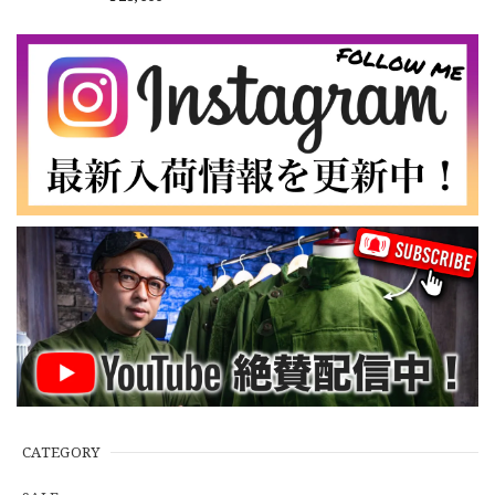
物 USP673
2026/07/16
なかなか見つからないこの色味が本当に好きです！ありがと
うございました！
【LARGE】Ralph Lauren Short Sleeve Cotton BD Shirt ラルフローレン ユーズド 半袖 ボタンダウンシャツ No.146
2026/07/14
【Cooperstown Ball Cap】Made in USA Baseball Cap "NY" STONE×GREEN 新品 クーパーズタウンボールキャップ 6パネル ２トーン 緑
３.1947 New York Cubans
2026/07/01
【W35】POLO by Ralph Lauren POLO CHINO "PROSPECT PANT" ポロチノ ラルフローレン ユーズド プロスペクト No.145
2026/06/29
CATEGORY