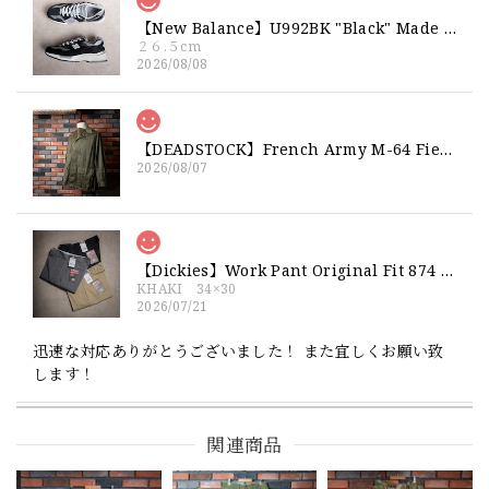
【New Balance】U992BK "Black" Made in USA 新品 ニューバランス ブラック 黒 箱付き 26 26.5 27
２６.５cm
2026/08/08
【DEADSTOCK】French Army M-64 Field Jacket "92C" 実物 フランス軍 フィールドジャケット コットンサテン300 デッドストック
2026/08/07
【Dickies】Work Pant Original Fit 874 新品 ディッキーズ オリジナルフィット ワークパンツ
KHAKI 34×30
2026/07/21
迅速な対応ありがとうございました！ また宜しくお願い致
します！
関連商品
【Exclusive】Cooperstown Ball Cap × FAR EAST SIGNAL "NSN / NY" NAVY×WHITE Made in USA 別注 新品 クーパーズタウンボールキャップ 6パネル 紺
SPO