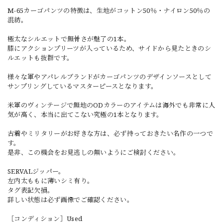
M-65カーゴパンツの特徴は、生地がコットン50％・ナイロン50％の
混紡。
極太なシルエットで無骨さが魅了の1本。
膝にアクションプリーツが入っているため、サイドから見たときのシ
ルエットも抜群です。
様々な軍やアパレルブランドがカーゴパンツのデザインソースとして
サンプリングしているマスターピースとなります。
米軍のヴィンテージで無地のODカラーのアイテムは海外でも非常に人
気が高く、本当に出てこない究極の1本となります。
古着やミリタリーがお好きな方は、必ず持っておきたい名作の一つで
す。
是非、この機会をお見逃しの無いようにご検討ください。
SERVALジッパー。
左内太ももに薄いシミ有り。
タグ表記欠損。
詳しい状態は必ず画像でご確認ください。
［コンディション］Used