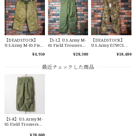
2026/07/18
交換商品受け取りました 速い発送ありがとうございました
又、トートバッグありがとうございます。使わせて頂きま
す。商品ですがニューエラとはひと味違ってとてもいいと思
います。チェーンステッチが雰囲気があり、他とかぶらない
感じが気に入りました。 YouTube 楽しみにしてます
【DEADSTOCK】
【S-L】U.S.Army M-
【DEADSTOCK】
U.S.Army M-65 Field
65 Field Trousers
U.S.Army ECWCS
Trousers Liner 実物
"Used" アメリカ軍
GEN3 LEVEL6
¥4,950
¥28,380
¥18,480
アメリカ軍 新品 M65
M65 カーゴパンツ 実
GORE-TEX Trousers
カーゴパンツライナ
物 USP660
"M-R" OCP 実物放出
【Cooperstown Ball Cap】Made in USA Baseball Cap "1952 BIRMINGHAM BLACK BARONS" 新品 クーパーズタウンボールキャップ バーミングハムブラックバロンズ 6パネル
ー 単体 キルティング
品 アメリカ軍 デッド
最近チェックした商品
GREEN
ライナー
ストック スコーピオ
2026/07/17
ンW2 マルチカム オ
ーバーパンツ 希少
【W36】POLO by Ralph Lauren POLO CHINO ポロチノ ラルフローレン ユーズド ショーツ ショートパンツ No.30
2026/07/17
【S-R】U.S.Army M-
65 Field Trousers
"Used" アメリカ軍
【Exclusive】Cooperstown Ball Cap × FAR EAST SIGNAL "DSA / NY" D GRAY×WHITE Made in USA 別注 新品 クーパーズタウンボールキャップ 6パネル グレー
M65 カーゴパンツ 実
¥28,600
DSA