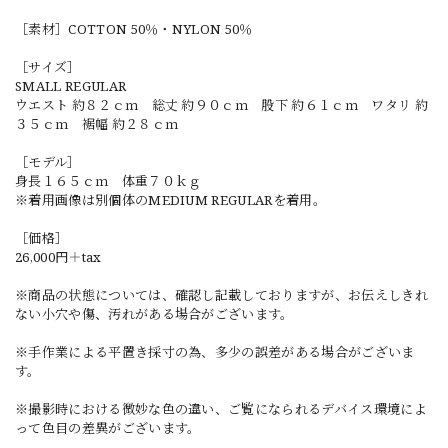
［素材］COTTON 50％・NYLON 50％
［サイズ］
SMALL REGULAR
ウエスト 約８２ｃｍ 総丈 約９０ｃｍ 股下 約６１ｃｍ ワタリ 約
３５ｃｍ 裾幅 約２８ｃｍ
［モデル］
身長１６５ｃｍ 体重７０ｋｇ
※着用画像は別個体のMEDIUM REGULARを着用。
［価格］
26,000円＋tax
※商品の状態については、確認し記載しておりますが、お伝えしきれ
ない小穴や傷、汚れがある場合がございます。
※手作業による平置き採寸の為、多少の誤差がある場合がございま
す。
※撮影時における微妙な色の違い、ご覧になられるデバイス環境によ
って色目の差異がございます。