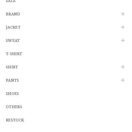
SALE
【Additive and Line】Wallet Chain Nickel Silver WCH-005 新品 ウォレットチェーン 小判型 ニッケルシルバー 約40cm
BRAND
2026/06/27
JACKET
SWEAT
※WEB限定初売り【DEADSTOCK】U.S.Army ECWCS GEN3 LEVEL6 GORE-TEX Trousers "M-R" OCP 実物放出品 アメリカ軍 デッドストック スコーピオンW2 マルチカム オーバーパンツ 希少
2026/06/12
T-SHIRT
SHIRT
U.S.Army Physical Fitness Uniform Jacket "USED" 米軍 APFU トレーニングジャケット ユーズド
PANTS
SMALL SHORT
2026/06/08
SHOES
OTHERS
【W34】POLO by Ralph Lauren POLO CHINO ポロチノ ラルフローレン ユーズド No.141
2026/06/01
RESTOCK