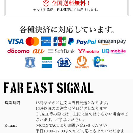
全国送料無料！
ヤマト宅急便・日本郵便にてお届けします。
【Cooperstown Ball Cap】Made in USA Baseball Cap "1938 HOLLYWOOD STARS" 新品 クーパーズタウンボールキャップ ハリウッドスターズ 6パネル
NAVY
2026/04/21
【USED】Canadian Army IECS Fleece Pants 実物 カナダ軍 フリースパンツ ユーズド
⑥サイズ
2026/04/17
営業時間
15時までのご注文は当日発送となります。
15時以降のご注文は翌日発送となります。
※SALE等の際には、上記に当てはまらない場合がご
ざいます。ご了承ください。
E-mail
✉️CONTACTよりお問い合わせください。
平日10:00~17:00までのご対応とさせていただきま