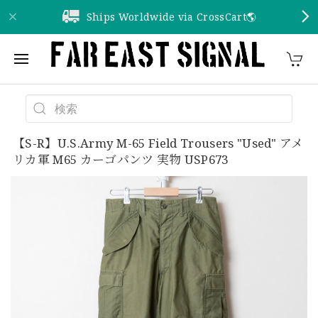
Ships Worldwide via CrossCart🌎️
【S-R】U.S.Army M-65 Field Trousers "Used" アメ
リカ軍 M65 カーゴパンツ 実物 USP673