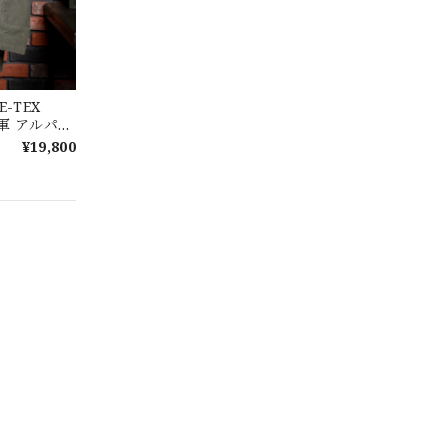
o.30
E-TEX
リア軍 アルパイ
【Exclusive】Cooperstown Ball Cap × FAR EAST SIGNAL "DSA / NY" D GRAY×WHITE Made in USA 別注 新品 クーパーズタウンボールキャップ 6パネル グレー
ーズド
¥19,800
No.146
【Cooperstown Ball Cap】Made in USA Baseball Cap "NY" STONE×GREEN 新品 クーパーズタウンボールキャップ 6パネル ２トーン 緑