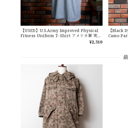
【W36】POLO by Ralph Lauren
2026/07/17
【USED】U.S.Army Improved Physical
【Black D
Fitness Uniform T-Shirt アメリカ軍 実物
Camo P
IPFU Tシャツ
スノーカモ
¥2,310
DSA
M L オ
2026/07/16
なかなか見つからないこの色味が本当に好きです！あり
【LARGE】Ralph Lauren Short Sl
2026/07/14
３.1947 New York Cubans