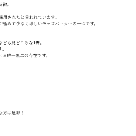
特徴。
て採用されたと言われています。
が極めて少なく珍しいモッズパーカーの一つです。
なども見どころな1着。
す。
せる唯一無二の存在です。
。
な方は是非！
。