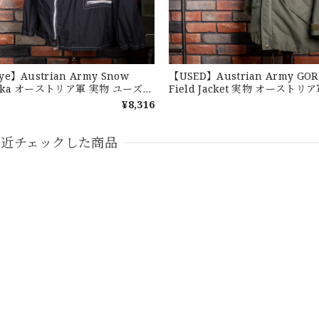
 POLO CHINO ポロチノ ラルフローレン ユーズド ショーツ ショートパンツ N
ye】Austrian Army Snow
【USED】Austrian Army GOR
arka オーストリア軍 実物 ユーズド
Field Jacket 実物 オースト
スモック スノーカモパーカー S
ン ゴアテックス ジャケット ユ
¥8,316
ーバーポケット パッカブル
最近チェックした商品
がとうございました！
eeve Cotton BD Shirt ラルフローレン ユーズド 半袖 ボタンダウンシャツ 