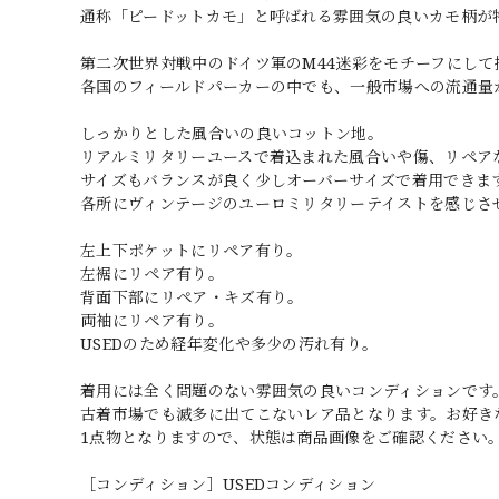
通称「ピードットカモ」と呼ばれる雰囲気の良いカモ柄が
第二次世界対戦中のドイツ軍のM44迷彩をモチーフにし
各国のフィールドパーカーの中でも、一般市場への流通量
しっかりとした風合いの良いコットン地。
リアルミリタリーユースで着込まれた風合いや傷、リペア
サイズもバランスが良く少しオーバーサイズで着用できま
各所にヴィンテージのユーロミリタリーテイストを感じさ
左上下ポケットにリペア有り。
左裾にリペア有り。
背面下部にリペア・キズ有り。
両袖にリペア有り。
USEDのため経年変化や多少の汚れ有り。
着用には全く問題のない雰囲気の良いコンディションです
古着市場でも滅多に出てこないレア品となります。お好き
1点物となりますので、状態は商品画像をご確認ください
［コンディション］USEDコンディション