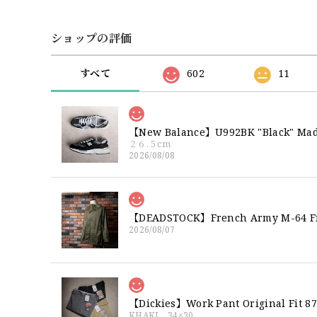
ショップの評価
すべて
602
11
【New Balance】U992BK "Black" 
２６.５cm
2026/08/08
2026/08/07
【Dickies】Work Pant Origina
KHAKI 34×30