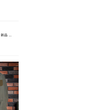
【Exclusive】Cooperstown Ball Cap × FAR EAST SIGNAL "NSN / NY" NAVY×WHITE Made in USA 別注 新品 クーパーズタウンボールキャップ 6パネル 紺
品ですがニ
。
【Cooperstown Ball Cap】Made in USA Baseball Cap "1952 BIRMINGHAM BLACK BARONS" 新品 クーパーズタウンボールキャップ バーミングハムブラックバロンズ 6パネル