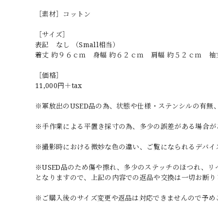
［素材］コットン
［サイズ］
表記 なし （Small相当）
着丈 約９６ｃｍ 身幅 約６２ｃｍ 肩幅 約５２ｃ
［価格］
11,000円＋tax
※軍放出のUSED品の為、状態や仕様・ステンシルの有無
※手作業による平置き採寸の為、多少の誤差がある場合が
※撮影時における微妙な色の違い、ご覧になられるデバイ
※USED品のため傷や擦れ、多少のステッチのほつれ、
となりますので、上記の内容での返品や交換は一切お断り
※ご購入後のサイズ変更や返品は対応できませんので予め