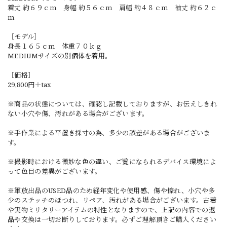
着丈 約６９ｃｍ 身幅 約５６ｃｍ 肩幅 約４８ｃｍ 袖丈 約６２ｃ
ｍ
［モデル］
身長１６５ｃｍ 体重７０ｋｇ
MEDIUMサイズの別個体を着用。
［価格］
29,800円＋tax
※商品の状態については、確認し記載しておりますが、お伝えしきれ
ない小穴や傷、汚れがある場合がございます。
※手作業による平置き採寸の為、多少の誤差がある場合がございま
す。
※撮影時における微妙な色の違い、ご覧になられるデバイス環境によ
って色目の差異がございます。
※軍放出品のUSED品のため経年変化や使用感、傷や擦れ、小穴や多
少のステッチのほつれ、リペア、汚れがある場合がございます。古着
や実物ミリタリーアイテムの特性となりますので、上記の内容での返
品や交換は一切お断りしております。必ずご理解頂きご購入ください