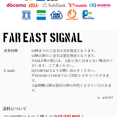
【USED】Canadian Army IECS Fleece Pants 実物 カナダ軍 フリースパンツ ユーズド
⑥サイズ
2026/04/17
営業時間
15時までのご注文は当日発送となります。
15時以降のご注文は翌日発送となります。
※SALE等の際には、上記に当てはまらない場合がご
ざいます。ご了承ください。
E-mail
✉️CONTACTよりお問い合わせください。
平日10:00~17:00までのご対応とさせていただきま
す。
上記時間以降は翌日以降の対応とさせていただきま
す。
ABOUT
送料について
12,000円以上のご購入で
全国送料無料！