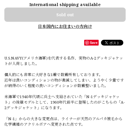
International shipping available
Sold out
日本国内にお住まいの方向け
Save
U.S.NAVY(アメリカ海軍)を代表する名作、実物のA-2デッキジャケッ
トが入荷しました。
個人的にも非常に大好きな1着で数着所有しております。
近年は良いコンディションの物が激減してしまい、ようやく少量です
が納得のいく程度の良いコンディションが数着整いました。
米海軍で1940年代頃に兵士へ支給されていた「N-1デッキジャケッ
ト」の後継モデルとして、1960年代前半に登場したのがこちらの「A-
2デッキジャケット」になります。
「N-1」からの大きな変更点は、ライナーが天然のアルパカ被毛から
化学繊維のアクリルボアへ変更された点です。