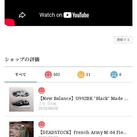
通報する
ショップの評価
すべて
602
11
6
【New Balance】U992BK "Black" Made in USA 新品 ニューバランス ブラック 黒 箱付き 26 26.5 27
２６.５cm
2026/08/08
【DEADSTOCK】French Army M-64 Field Jacket "92C" 実物 フランス軍 フィールドジャケット コットンサテン300 デッドストック