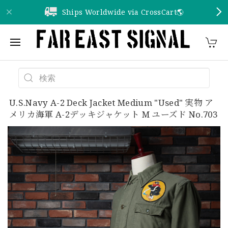
Ships Worldwide via CrossCart🌎️
U.S.Navy A-2 Deck Jacket Medium "Used" 実物 ア
メリカ海軍 A-2デッキジャケット M ユーズド No.703