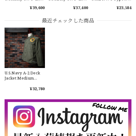
Flight Jacket No.391
Flight Jacket No.390
AOR2 GORE-TEX
¥39,600
¥37,400
¥23,584
MA-2 米軍 実物 フラ
MA-2 米軍 実物 フラ
PARKA "USED" アメ
イトジャケット
イトジャケット
リカ海軍 実物 エクワ
【Cooperstown Ball Cap】Made in USA Baseball Cap "1952 BIRMINGHAM BLACK BARONS" 新品 クーパーズタウンボールキャップ バーミングハムブラックバロンズ 6パネル
ックス ジェネレーシ
最近チェックした商品
GREEN
ョン２ 第2世代 ゴア
2026/07/17
テックスパーカー ユ
ーズド デジタルカモ
【W36】POLO by Ralph Lauren POLO CHINO ポロチノ ラルフローレン ユーズド ショーツ ショートパンツ No.30
2026/07/17
U.S.Navy A-2 Deck
Jacket Medium
"Used" 実物 アメリカ
【Exclusive】Cooperstown Ball Cap × FAR EAST SIGNAL "DSA / NY" D GRAY×WHITE Made in USA 別注 新品 クーパーズタウンボールキャップ 6パネル グレー
海軍 A-2デッキジャケ
¥32,780
DSA
ット M ユーズド
2026/07/16
No.703
なかなか見つからないこの色味が本当に好きです！ありがと
うございました！