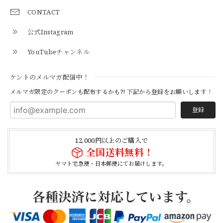
2026/04/27
CONTACT
公式Instagram
とても早く対応頂きありがとうございました。
YouTubeチャンネル
【S-S】Canadian Army ECW Combat Parka Full Set "USED" カナダ軍 コンバット パーカー CAECW130
ケントのメルマガ配信中！
2026/04/25
メルマガ限定のクーポンも配布するかも?! 下記から登録をお願いします！
登録
【Cooperstown Ball Cap】Made in USA Baseball Cap "1952 BIRMINGHAM BLACK BARONS" 新品 クーパーズタウンボールキャップ バーミングハムブラックバロンズ 6パネル
BLACK
12,000円以上のご購入で
2026/04/21
全国送料無料！
ヤマト宅急便・日本郵便にてお届けします。
【Cooperstown Ball Cap】Made in USA Baseball Cap "1938 HOLLYWOOD STARS" 新品 クーパーズタウンボールキャップ ハリウッドスターズ 6パネル
NAVY
2026/04/21