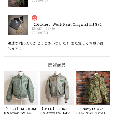
2026/08/07
【Dickies】Work Pant Original Fit 874 新品 ディッキーズ オリジナルフィット ワークパンツ
KHAKI 34×30
2026/07/21
迅速な対応ありがとうございました！ また宜しくお願い致
します！
関連商品
【Exclusive】Cooperstown Ball Cap × FAR EAST SIGNAL "NSN / NY" NAVY×WHITE Made in USA 別注 新品 クーパーズタウンボールキャップ 6パネル 紺
SPO
2026/07/18
交換商品受け取りました 速い発送ありがとうございました
又、トートバッグありがとうございます。使わせて頂きま
す。商品ですがニューエラとはひと味違ってとてもいいと思
います。チェーンステッチが雰囲気があり、他とかぶらない
感じが気に入りました。 YouTube 楽しみにしてます
【USED】"MEDIUM"
【USED】"LARGE"
U.S.Navy ECWCS
U.S.Army CWU-45/P
U.S.Army CWU-45/P
Gen2 NWU TypeⅢ