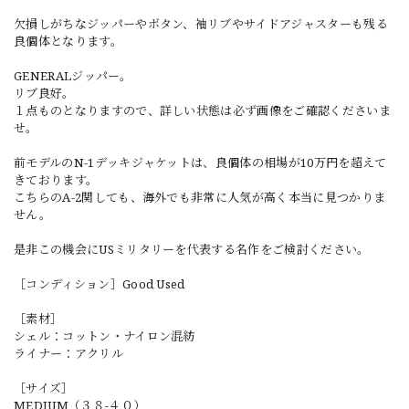
欠損しがちなジッパーやボタン、袖リブやサイドアジャスターも残る
良個体となります。
GENERALジッパー。
リブ良好。
１点ものとなりますので、詳しい状態は必ず画像をご確認くださいま
せ。
前モデルのN-1デッキジャケットは、良個体の相場が10万円を超えて
きております。
こちらのA-2関しても、海外でも非常に人気が高く本当に見つかりま
せん。
是非この機会にUSミリタリーを代表する名作をご検討ください。
［コンディション］Good Used
［素材］
シェル：コットン・ナイロン混紡
ライナー：アクリル
［サイズ］
MEDIUM（３８-４０）