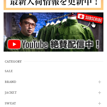
【LARGE】Ralph Lauren Short Sleeve Cotton BD Shirt ラルフローレン ユーズド 半袖 ボタンダウンシャツ No.146
2026/07/14
【Cooperstown Ball Cap】Made in USA Baseball Cap "NY" STONE×GREEN 新品 クーパーズタウンボールキャップ 6パネル ２トーン 緑
３.1947 New York Cubans
2026/07/01
【W35】POLO by Ralph Lauren POLO CHINO "PROSPECT PANT" ポロチノ ラルフローレン ユーズド プロスペクト No.145
2026/06/29
CATEGORY
SALE
【Additive and Line】Wallet Chain Nickel Silver WCH-005 新品 ウォレットチェーン 小判型 ニッケルシルバー 約40cm
BRAND
2026/06/27
JACKET
SWEAT
※WEB限定初売り【DEADSTOCK】U.S.Army ECWCS GEN3 LEVEL6 GORE-TEX Trousers "M-R" OCP 実物放出品 アメリカ軍 デッドストック スコーピオンW2 マルチカム オーバーパンツ 希少