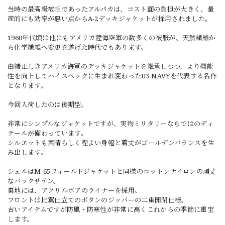
当時の最高級被毛であったアルパカは、コスト面の負担が大きく、量
産的にも効率が悪い点からA-2デッキジャケットが採用されました。
1960年代頃は他にもアメリカ陸海空軍の数多くの被服が、天然繊維か
ら化学繊維へ変更を遂げた時代でもあります。
由緒正しきアメリカ海軍のデッキジャケットを継承しつつ、より機能
性を向上してハイスペックに生まれ変わったUS NAVYを代表する名作
となります。
今回入荷したのは後期型。
非常にシンプルなジャケットですが、実物ミリタリーならではのディ
テールが備わっています。
シルエットも素晴らしく程よい身幅と着丈がゴールデンバランスを生
み出します。
シェルはM-65フィールドジャケットと同様のコットンナイロンの頑丈
なバックサテン。
裏地には、アクリルボアのライナーを採用。
フロントは比翼仕立てのボタンのジッパーの二重開閉仕様。
古いアイテムですが防風・防寒性が非常に高くこれからの季節に重宝
します。