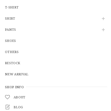
2026/06/12
T-SHIRT
SHIRT
U.S.Army Physical Fitness Uniform Jacket "USED" 米軍 APFU トレーニングジャケット ユーズド
PANTS
SMALL SHORT
2026/06/08
SHOES
OTHERS
【W34】POLO by Ralph Lauren POLO CHINO ポロチノ ラルフローレン ユーズド No.141
2026/06/01
RESTOCK
NEW ARRIVAL
【Cooperstown Ball Cap】Made in USA Baseball Cap "1938 HOLLYWOOD STARS" 新品 クーパーズタウンボールキャップ ハリウッドスターズ 6パネル
GREEN
SHOP INFO
2026/05/03
ABOUT
BLOG
【Additive and Line】Middle Tracker Wallet TWM-004 Maryam Horse Butt 3層 トラッカーウォレット ミドル 馬革 茶芯黒 ⑥