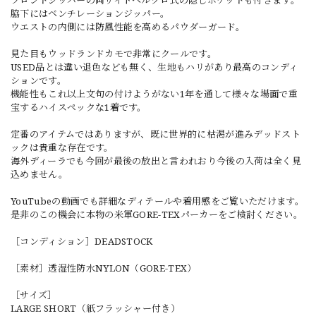
脇下にはベンチレーションジッパー。
ウエストの内側には防風性能を高めるパウダーガード。
見た目もウッドランドカモで非常にクールです。
USED品とは違い退色なども無く、生地もハリがあり最高のコンディ
ションです。
機能性もこれ以上文句の付けようがない1年を通して様々な場面で重
宝するハイスペックな1着です。
定番のアイテムではありますが、既に世界的に枯渇が進みデッドスト
ックは貴重な存在です。
海外ディーラでも今回が最後の放出と言われおり今後の入荷は全く見
込めません。
YouTubeの動画でも詳細なディテールや着用感をご覧いただけます。
是非のこの機会に本物の米軍GORE-TEXパーカーをご検討ください。
［コンディション］DEADSTOCK
［素材］透湿性防水NYLON（GORE-TEX）
［サイズ］
LARGE SHORT（紙フラッシャー付き）