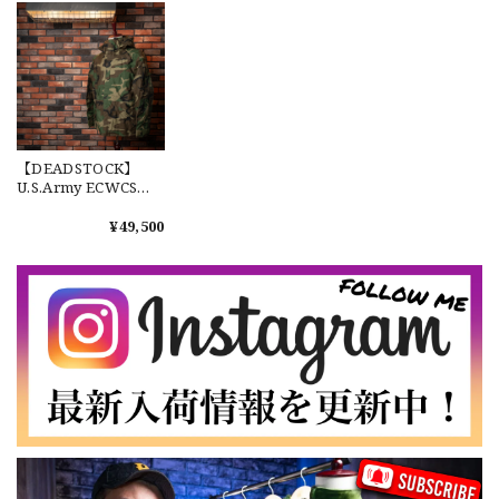
ドストック 希少 次世
ンW2 マルチカム 希
代モデル
少 新品未使用
【Exclusive】Cooperstown Ball Cap × FAR EAST SIGNAL "DSA / NY" D GRAY×WHITE Made in USA 別注 新品 クーパーズタウンボールキャップ 6パネル グレー
DSA
2026/07/16
【DEADSTOCK】
なかなか見つからないこの色味が本当に好きです！ありがと
U.S.Army ECWCS
うございました！
Gen1 GORE-TEX
PARKA "Mid Type"
¥49,500
by ALPHA
INDUSTRIES L-S 米
【LARGE】Ralph Lauren Short Sleeve Cotton BD Shirt ラルフローレン ユーズド 半袖 ボタンダウンシャツ No.146
軍 実物 エクワックス
2026/07/14
ゴアテックスパーカ
ー 中期型 アルファ社
製 デッドストック
【Cooperstown Ball Cap】Made in USA Baseball Cap "NY" STONE×GREEN 新品 クーパーズタウンボールキャップ 6パネル ２トーン 緑
３.1947 New York Cubans
2026/07/01