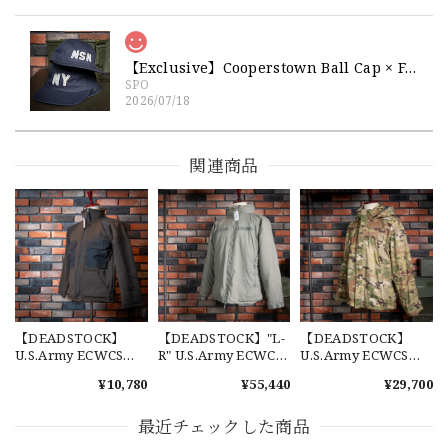
【Exclusive】Cooperstown Ball Cap × FAR EAST SIGNAL "NSN / NY" NAVY×WHITE Made in USA 別注 新品 クーパーズタウンボールキャップ 6パネル 紺
SPO
2026/07/18
交換商品受け取りました 速い発送ありがとうございました
又、トートバッグありがとうございます。使わせて頂きま
関連商品
す。商品ですがニューエラとはひと味違ってとてもいいと思
います。チェーンステッチが雰囲気があり、他とかぶらない
感じが気に入りました。 YouTube 楽しみにしてます
【Cooperstown Ball Cap】Made in USA Baseball Cap "1952 BIRMINGHAM BLACK BARONS" 新品 クーパーズタウンボールキャップ バーミングハムブラックバロンズ 6パネル
GREEN
2026/07/17
【DEADSTOCK】
【DEADSTOCK】"L-
【DEADSTOCK】
U.S.Army ECWCS
R" U.S.Army ECWCS
U.S.Army ECWCS
Gen1 Pile Fleece
Gen3 Level7 Jacket
GEN3 LEVEL6
¥10,780
¥55,440
¥29,700
Jacket "BEAR
TENNIER
GORE-TEX Jacket
JACKET" 実物 アメリ
INDUSTRIES社製 実
"M-R" OCP 実物放出
【W36】POLO by Ralph Lauren POLO CHINO ポロチノ ラルフローレン ユーズド ショーツ ショートパンツ No.30
カ軍 ベアージャケッ
物 アメリカ軍 エクワ
品 アメリカ軍 デッド
最近チェックした商品
2026/07/17
ト デッドストック
ックス レベル7 デッ
ストック スコーピオ