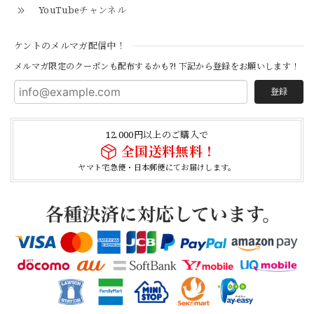
YouTubeチャンネル
【Cooperstown Ball Cap】Made in USA Baseball Cap "1952 BIRMINGHAM BLACK BARONS" 新品 クーパーズタウンボールキャップ バーミングハムブラックバロンズ 6パネル
ケントのメルマガ配信中！
BLACK
2026/04/21
メルマガ限定のクーポンも配布するかも?! 下記から登録をお願いします！
登録
【Cooperstown Ball Cap】Made in USA Baseball Cap "1938 HOLLYWOOD STARS" 新品 クーパーズタウンボールキャップ ハリウッドスターズ 6パネル
NAVY
12,000円以上のご購入で
2026/04/21
全国送料無料！
ヤマト宅急便・日本郵便にてお届けします。
【USED】Canadian Army IECS Fleece Pants 実物 カナダ軍 フリースパンツ ユーズド
⑥サイズ
2026/04/17
German Army Rubber Suspenders "Used" ドイツ軍 ラバーサスペンダー
2026/04/02