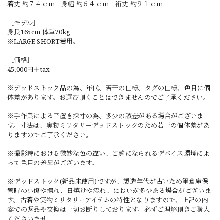
着丈 約７４ｃｍ 身幅 約６４ｃｍ 裄丈 約９１ｃｍ
［モデル］
身長165cm 体重70kg
※LARGE SHORT着用。
［価格］
45,000円＋tax
※デッドストック品の為、年代、若干の仕様、タグの仕様、色目に個
体差があります。お選び頂くことはできませんのでご了承ください。
※手作業による平置き採寸の為、多少の誤差がある場合がございま
す。寸法は、実物ミリタリーデッドストックのため若干の個体差があ
りますのでご了承ください。
※撮影時における微妙な色の違い、ご覧になられるデバイス環境によ
って色目の差異がございます。
※デッドストック(新品未使用)ですが、製造年代が古いため軍倉庫保
管時の小傷や擦れ、日焼けや汚れ、においが多少ある場合がございま
す。古着や実物ミリタリーアイテムの特性となりますので、上記の内
容での返品や交換は一切お断りしております。必ずご理解頂きご購入
くださいませ。