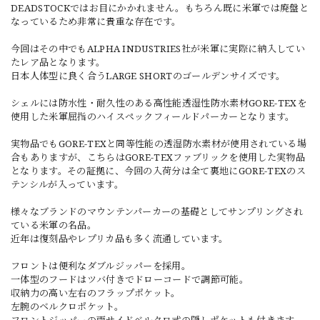
DEADSTOCKではお目にかかれません。もちろん既に米軍では廃盤と
なっているため非常に貴重な存在です。
今回はその中でもALPHA INDUSTRIES社が米軍に実際に納入してい
たレア品となります。
日本人体型に良く合うLARGE SHORTのゴールデンサイズです。
シェルには防水性・耐久性のある高性能透湿性防水素材GORE-TEXを
使用した米軍屈指のハイスペックフィールドパーカーとなります。
実物品でもGORE-TEXと同等性能の透湿防水素材が使用されている場
合もありますが、こちらはGORE-TEXファブリックを使用した実物品
となります。その証拠に、今回の入荷分は全て裏地にGORE-TEXのス
テンシルが入っています。
様々なブランドのマウンテンパーカーの基礎としてサンプリングされ
ている米軍の名品。
近年は復刻品やレプリカ品も多く流通しています。
フロントは便利なダブルジッパーを採用。
一体型のフードはツバ付きでドローコードで調節可能。
収納力の高い左右のフラップポケット。
左腕のベルクロポケット。
フロントジッパーの両サイドベルクロ式の隠しポケットも付きます。