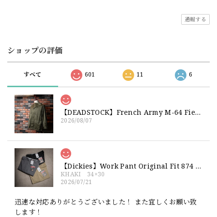
通報する
ショップの評価
すべて
601
11
6
【DEADSTOCK】French Army M-64 Field Jacket "92C" 実物 フランス軍 フィールドジャケット コットンサテン300 デッドストック
2026/08/07
【Dickies】Work Pant Original Fit 874 新品 ディッキーズ オリジナルフィット ワークパンツ
KHAKI 34×30
2026/07/21
迅速な対応ありがとうございました！ また宜しくお願い致
します！