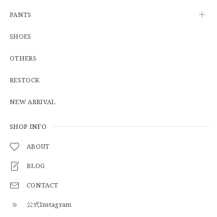
【W34】POLO by Ralph Lauren POLO CHINO ポロチノ ラルフローレン ユーズド No.141
PANTS
2026/06/01
SHOES
OTHERS
【Cooperstown Ball Cap】Made in USA Baseball Cap "1938 HOLLYWOOD STARS" 新品 クーパーズタウンボールキャップ ハリウッドスターズ 6パネル
GREEN
RESTOCK
2026/05/03
NEW ARRIVAL
【Additive and Line】Middle Tracker Wallet TWM-004 Maryam Horse Butt 3層 トラッカーウォレット ミドル 馬革 茶芯黒 ⑥
2026/04/27
SHOP INFO
ABOUT
とても早く対応頂きありがとうございました。
BLOG
CONTACT
【S-S】Canadian Army ECW Combat Parka Full Set "USED" カナダ軍 コンバット パーカー CAECW130
2026/04/25
公式Instagram