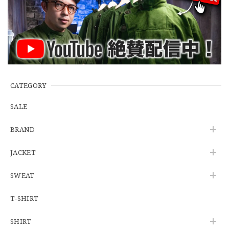
【W35】POLO by Ralph Lauren POLO CHINO "PROSPECT PANT" ポロチノ ラルフローレン ユーズド プロスペクト No.145
2026/06/29
【Additive and Line】Wallet Chain Nickel Silver WCH-005 新品 ウォレットチェーン 小判型 ニッケルシルバー 約40cm
2026/06/27
CATEGORY
SALE
※WEB限定初売り【DEADSTOCK】U.S.Army ECWCS GEN3 LEVEL6 GORE-TEX Trousers "M-R" OCP 実物放出品 アメリカ軍 デッドストック スコーピオンW2 マルチカム オーバーパンツ 希少
BRAND
2026/06/12
JACKET
SWEAT
U.S.Army Physical Fitness Uniform Jacket "USED" 米軍 APFU トレーニングジャケット ユーズド
SMALL SHORT
T-SHIRT
2026/06/08
SHIRT