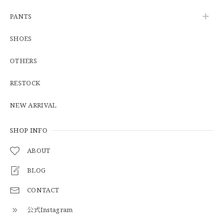
【Cooperstown Ball Cap】Made in USA Baseball Cap "1938 HOLLYWOOD STARS" 新品 クーパーズタウンボールキャップ ハリウッドスターズ 6パネル
PANTS
GREEN
2026/05/03
SHOES
OTHERS
【Additive and Line】Middle Tracker Wallet TWM-004 Maryam Horse Butt 3層 トラッカーウォレット ミドル 馬革 茶芯黒 ⑥
2026/04/27
RESTOCK
とても早く対応頂きありがとうございました。
NEW ARRIVAL
SHOP INFO
【S-S】Canadian Army ECW Combat Parka Full Set "USED" カナダ軍 コンバット パーカー CAECW130
2026/04/25
ABOUT
BLOG
CONTACT
【Cooperstown Ball Cap】Made in USA Baseball Cap "1952 BIRMINGHAM BLACK BARONS" 新品 クーパーズタウンボールキャップ バーミングハムブラックバロンズ 6パネル
BLACK
公式Instagram
2026/04/21