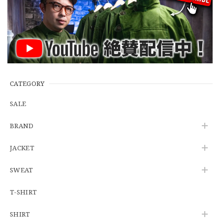
【Additive and Line】Wallet Chain Nickel Silver WCH-005 新品 ウォレットチェーン 小判型 ニッケルシルバー 約40cm
2026/06/27
※WEB限定初売り【DEADSTOCK】U.S.Army ECWCS GEN3 LEVEL6 GORE-TEX Trousers "M-R" OCP 実物放出品 アメリカ軍 デッドストック スコーピオンW2 マルチカム オーバーパンツ 希少
2026/06/12
CATEGORY
SALE
U.S.Army Physical Fitness Uniform Jacket "USED" 米軍 APFU トレーニングジャケット ユーズド
BRAND
SMALL SHORT
2026/06/08
JACKET
SWEAT
【W34】POLO by Ralph Lauren POLO CHINO ポロチノ ラルフローレン ユーズド No.141
2026/06/01
T-SHIRT
SHIRT