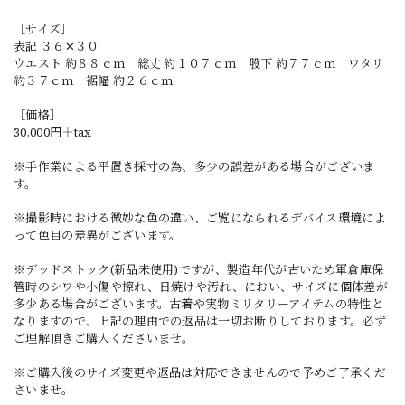
［サイズ］
表記 ３６✕３０
ウエスト 約８８ｃｍ 総丈 約１０７ｃｍ 股下 約７７ｃｍ ワタリ
約３７ｃｍ 裾幅 約２６ｃｍ
［価格］
30,000円＋tax
※手作業による平置き採寸の為、多少の誤差がある場合がございま
す。
※撮影時における微妙な色の違い、ご覧になられるデバイス環境によ
って色目の差異がございます。
※デッドストック(新品未使用)ですが、製造年代が古いため軍倉庫保
管時のシワや小傷や擦れ、日焼けや汚れ、におい、サイズに個体差が
多少ある場合がございます。古着や実物ミリタリーアイテムの特性と
なりますので、上記の理由での返品は一切お断りしております。必ず
ご理解頂きご購入くださいませ。
※ご購入後のサイズ変更や返品は対応できませんので予めご了承くだ
さいませ。