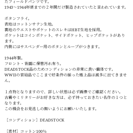
たフィールドパンツです。
1943〜1944年頃までの２年間だけ製造されていたと言われています。
ボタンフライ。
表地はコットンサテン生地。
裏地のウエストやポケットのスレキはHBT生地を採用。
ポケットはコインポケット、サイドポケット、ヒップポケットがあり
ます。
内側にはサスペンダー用のボタンとループがつきます。
1944年製。
フロント・背面に保管汚れ有り。
DEADSTOCK品のためコンディションの非常に良い個体です。
WWIIの官給品でここまで好条件の揃った極上品は滅多に出てきませ
ん。
１点物となりますので、詳しい状態は必ず画像でご確認ください。
古着やミリタリーがお好きな方は、必ず持っておきたい名作の１つと
なります。
この機会をお見逃しの無いようにお願いいたします。
［コンディション］DEADSTOCK
［素材］コットン100％