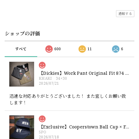
通報する
ショップの評価
すべて
600
11
6
【Dickies】Work Pant Original Fit 874 新品 ディッキーズ オリジナルフィット ワークパンツ
KHAKI 34×30
2026/07/21
迅速な対応ありがとうございました！ また宜しくお願い致
します！
【Exclusive】Cooperstown Ball Cap × FAR EAST SIGNAL "NSN / NY" NAVY×WHITE Made in USA 別注 新品 クーパーズタウンボールキャップ 6パネル 紺
SPO
2026/07/18