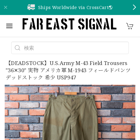
Ships Worldwide via CrossCart🌎️
【DEADSTOCK】U.S.Army M-43 Field Trousers
"36✕30" 実物 アメリカ軍 M-1943 フィールドパンツ
デッドストック 希少 USP947