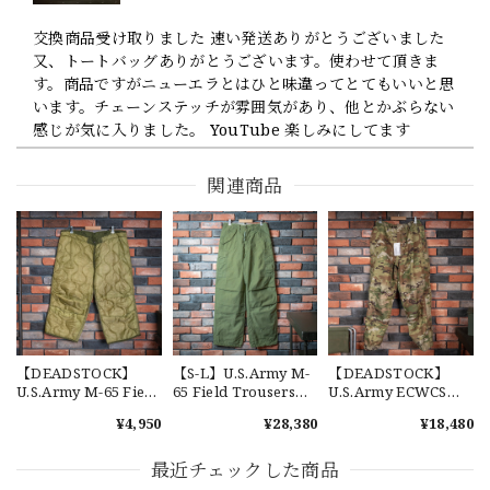
交換商品受け取りました 速い発送ありがとうございました
又、トートバッグありがとうございます。使わせて頂きま
す。商品ですがニューエラとはひと味違ってとてもいいと思
います。チェーンステッチが雰囲気があり、他とかぶらない
感じが気に入りました。 YouTube 楽しみにしてます
関連商品
【Cooperstown Ball Cap】Made in USA Baseball Cap "1952 BIRMINGHAM BLACK BARONS" 新品 クーパーズタウンボールキャップ バーミングハムブラックバロンズ 6パネル
GREEN
2026/07/17
【W36】POLO by Ralph Lauren POLO CHINO ポロチノ ラルフローレン ユーズド ショーツ ショートパンツ No.30
2026/07/17
【DEADSTOCK】
【S-L】U.S.Army M-
【DEADSTOCK】
U.S.Army M-65 Field
65 Field Trousers
U.S.Army ECWCS
Trousers Liner 実物
"Used" アメリカ軍
GEN3 LEVEL6
¥4,950
¥28,380
¥18,480
アメリカ軍 新品 M65
M65 カーゴパンツ 実
GORE-TEX Trousers
カーゴパンツライナ
物 USP660
"M-R" OCP 実物放出
【Exclusive】Cooperstown Ball Cap × FAR EAST SIGNAL "DSA / NY" D GRAY×WHITE Made in USA 別注 新品 クーパーズタウンボールキャップ 6パネル グレー
ー 単体 キルティング
品 アメリカ軍 デッド
最近チェックした商品
DSA
ライナー
ストック スコーピオ