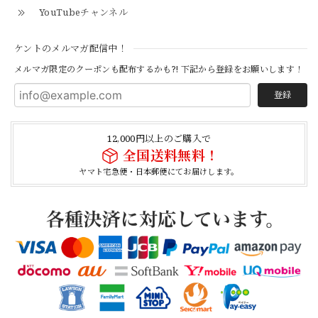
YouTubeチャンネル
【Cooperstown Ball Cap】Made in USA Baseball Cap "1938 HOLLYWOOD STARS" 新品 クーパーズタウンボールキャップ ハリウッドスターズ 6パネル
ケントのメルマガ配信中！
NAVY
2026/04/21
メルマガ限定のクーポンも配布するかも?! 下記から登録をお願いします！
登録
【USED】Canadian Army IECS Fleece Pants 実物 カナダ軍 フリースパンツ ユーズド
⑥サイズ
12,000円以上のご購入で
2026/04/17
全国送料無料！
ヤマト宅急便・日本郵便にてお届けします。
German Army Rubber Suspenders "Used" ドイツ軍 ラバーサスペンダー
2026/04/02
【Button Works】Mercury Dime Coin Necklace Silver 900 Silver 925 ボタンワークス マーキュリーダイム銀貨 ネックレス
2026/03/26