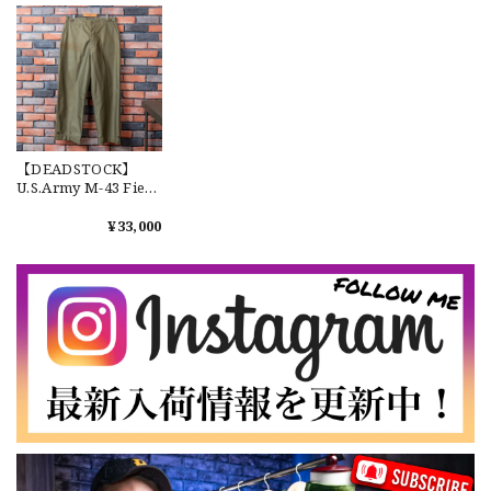
2026/07/16
ンW2 マルチカム オ
ーバーパンツ 希少
なかなか見つからないこの色味が本当に好きです！ありがと
うございました！
【LARGE】Ralph Lauren Short Sleeve Cotton BD Shirt ラルフローレン ユーズド 半袖 ボタンダウンシャツ No.146
【DEADSTOCK】
2026/07/14
U.S.Army M-43 Field
Trousers "36✕30" 実
物 アメリカ軍 M-
¥33,000
1943 フィールドパン
ツ デッドストック 希
【Cooperstown Ball Cap】Made in USA Baseball Cap "NY" STONE×GREEN 新品 クーパーズタウンボールキャップ 6パネル ２トーン 緑
少 USP947
３.1947 New York Cubans
2026/07/01
【W35】POLO by Ralph Lauren POLO CHINO "PROSPECT PANT" ポロチノ ラルフローレン ユーズド プロスペクト No.145
2026/06/29