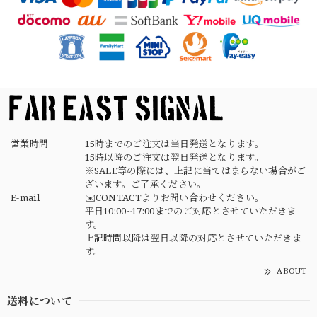
【Button Works】Mercury Dime Coin Necklace Silver 900 Silver 925 ボタンワークス マーキュリーダイム銀貨 ネックレス
2026/03/26
素早く丁寧な対応でありがとうございました デザインもタ
イプで良きです
営業時間
15時までのご注文は当日発送となります。
15時以降のご注文は翌日発送となります。
※SALE等の際には、上記に当てはまらない場合がご
ざいます。ご了承ください。
E-mail
✉️CONTACTよりお問い合わせください。
平日10:00~17:00までのご対応とさせていただきま
す。
上記時間以降は翌日以降の対応とさせていただきま
す。
ABOUT
送料について