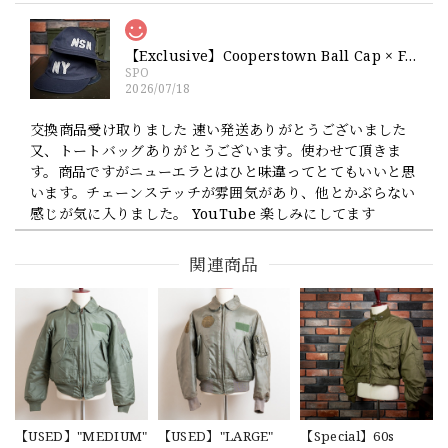
【Exclusive】Cooperstown Ball Cap × FAR EAST SIGNAL "NSN / NY" NAVY×WHITE Made in USA 別注 新品 クーパーズタウンボールキャップ 6パネル 紺
SPO
2026/07/18
交換商品受け取りました 速い発送ありがとうございました
又、トートバッグありがとうございます。使わせて頂きま
す。商品ですがニューエラとはひと味違ってとてもいいと思
います。チェーンステッチが雰囲気があり、他とかぶらない
感じが気に入りました。 YouTube 楽しみにしてます
関連商品
【Cooperstown Ball Cap】Made in USA Baseball Cap "1952 BIRMINGHAM BLACK BARONS" 新品 クーパーズタウンボールキャップ バーミングハムブラックバロンズ 6パネル
GREEN
2026/07/17
【W36】POLO by Ralph Lauren POLO CHINO ポロチノ ラルフローレン ユーズド ショーツ ショートパンツ No.30
2026/07/17
【USED】"MEDIUM"
【USED】"LARGE"
【Special】60s