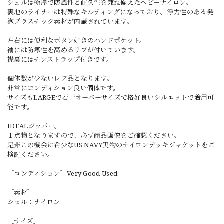
シェルは極厚で防風性と耐久性を兼ね備えたヘビーナイロン。
裏地のライナーは特殊なキルティングになっており、浮力性のある発
泡プラスチック素材が内蔵されています。
左右には便利なボタン好きのハンドポケット。
袖には防寒性を高めるリブが付いています。
襟裏にはチンストラップ付きです。
個体数が少ないレア品となります。
非常にコンディション良い個体です。
サイズもLARGEで若干オーバーサイズで格好良いシルエットで着用可
能です。
IDEALジッパー。
１点物となりますので、必ず商品画像をご確認ください。
是非この機会に希少なUS NAVY実物のナイロンデッキジャケットをご
検討ください。
［コンディション］Very Good Used
［素材］
シェル：ナイロン
［サイズ］