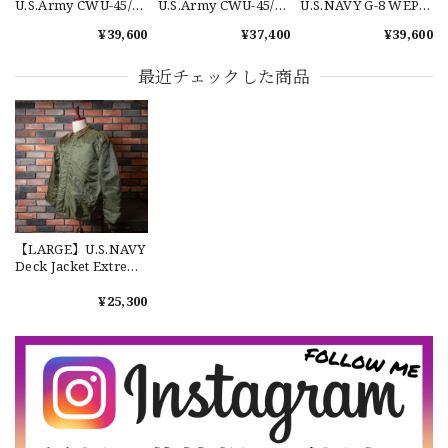
U.S.Army CWU-45/P
U.S.Army CWU-45/P
U.S.NAVY G-8 WEP
Flight Jacket No.391
Flight Jacket No.390
Flight Jacket Used 実
¥39,600
¥37,400
¥39,600
MA-2 米軍 実物 フラ
MA-2 米軍 実物 フラ
物 アメリカ海軍 フラ
イトジャケット
イトジャケット
イトジャケット ユー
【Exclusive】Cooperstown Ball Cap × FAR EAST SIGNAL "DSA / NY" D GRAY×WHITE Made in USA 別注 新品 クーパーズタウンボールキャップ 6パネル グレー
ズドレア 希少
最近チェックした商品
DSA
2026/07/16
なかなか見つからないこの色味が本当に好きです！ありがと
うございました！
【LARGE】Ralph Lauren Short Sleeve Cotton BD Shirt ラルフローレン ユーズド 半袖 ボタンダウンシャツ No.146
【LARGE】U.S.NAVY
2026/07/14
Deck Jacket Extreme
Cold Weather
Impermeable 実物
¥25,300
アメリカ海軍 ナイロ
ンデッキジャケット
【Cooperstown Ball Cap】Made in USA Baseball Cap "NY" STONE×GREEN 新品 クーパーズタウンボールキャップ 6パネル ２トーン 緑
レア 希少 Used No.4
３.1947 New York Cubans
2026/07/01