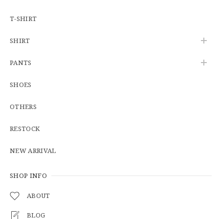
【W34】POLO by Ralph Lauren POLO CHINO ポロチノ ラルフローレン ユーズド No.141
2026/06/01
T-SHIRT
SHIRT
【Cooperstown Ball Cap】Made in USA Baseball Cap "1938 HOLLYWOOD STARS" 新品 クーパーズタウンボールキャップ ハリウッドスターズ 6パネル
PANTS
GREEN
2026/05/03
SHOES
OTHERS
【Additive and Line】Middle Tracker Wallet TWM-004 Maryam Horse Butt 3層 トラッカーウォレット ミドル 馬革 茶芯黒 ⑥
2026/04/27
RESTOCK
とても早く対応頂きありがとうございました。
NEW ARRIVAL
SHOP INFO
【S-S】Canadian Army ECW Combat Parka Full Set "USED" カナダ軍 コンバット パーカー CAECW130
2026/04/25
ABOUT
BLOG