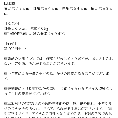
LARGE
着丈 約７８ｃｍ 身幅 約６４ｃｍ 肩幅 約５４ｃｍ 袖丈 約６８ｃ
ｍ
［モデル］
身長１６５cm 体重７０kg
※LARGEを着用。別の個体となります。
［価格］
23,000円＋tax
※商品の状態については、確認し記載しておりますが、お伝えしきれ
ない小穴や傷、汚れがある場合がございます。
※手作業による平置き採寸の為、多少の誤差がある場合がございま
す。
※撮影時における微妙な色の違い、ご覧になられるデバイス環境によ
って色目の差異がございます。
※軍放出品のUSED品のため経年変化や使用感、傷や擦れ、小穴や多
少のステッチのほつれ、リペア、汚れがある場合がございます。古着
や実物ミリタリーアイテムの特性となりますので、上記の内容での返