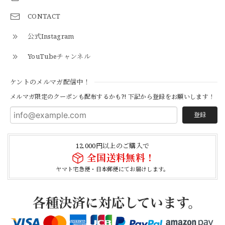
CONTACT
【Cooperstown Ball Cap】Made in USA Baseball Cap "1952 BIRMINGHAM BLACK BARONS" 新品 クーパーズタウンボールキャップ バーミングハムブラックバロンズ 6パネル
BLACK
公式Instagram
2026/04/21
YouTubeチャンネル
【Cooperstown Ball Cap】Made in USA Baseball Cap "1938 HOLLYWOOD STARS" 新品 クーパーズタウンボールキャップ ハリウッドスターズ 6パネル
ケントのメルマガ配信中！
NAVY
2026/04/21
メルマガ限定のクーポンも配布するかも?! 下記から登録をお願いします！
登録
【USED】Canadian Army IECS Fleece Pants 実物 カナダ軍 フリースパンツ ユーズド
⑥サイズ
12,000円以上のご購入で
2026/04/17
全国送料無料！
ヤマト宅急便・日本郵便にてお届けします。
German Army Rubber Suspenders "Used" ドイツ軍 ラバーサスペンダー
2026/04/02