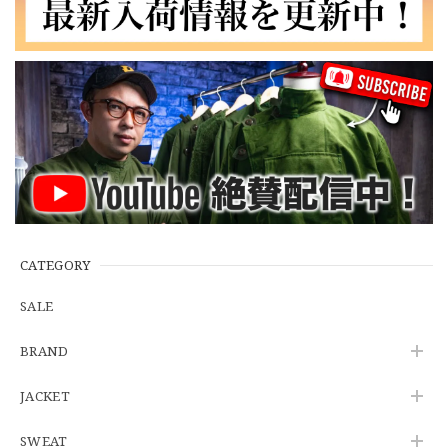
【W35】POLO by Ralph Lauren POLO CHINO "PROSPECT PANT" ポロチノ ラルフローレン ユーズド プロスペクト No.145
2026/06/29
【Additive and Line】Wallet Chain Nickel Silver WCH-005 新品 ウォレットチェーン 小判型 ニッケルシルバー 約40cm
2026/06/27
※WEB限定初売り【DEADSTOCK】U.S.Army ECWCS GEN3 LEVEL6 GORE-TEX Trousers "M-R" OCP 実物放出品 アメリカ軍 デッドストック スコーピオンW2 マルチカム オーバーパンツ 希少
2026/06/12
CATEGORY
SALE
U.S.Army Physical Fitness Uniform Jacket "USED" 米軍 APFU トレーニングジャケット ユーズド
BRAND
SMALL SHORT
2026/06/08
JACKET
SWEAT