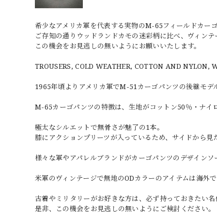
希少なアメリカ軍を代表する実物のM-65フィールドカー
ご存知の通りウッドランドカモの迷彩柄に比べ、ヴィンテ
この機会をお見逃しの無いようにお願いいたします。
TROUSERS, COLD WEATHER, COTTON AND NYLON, W
1965年頃よりアメリカ軍でM-51カーゴパンツの後継モ
M-65カーゴパンツの特徴は、生地がコットン50％・ナイ
極太なシルエットで無骨さが魅了の1本。
膝にアクションプリーツが入っているため、サイドから見
様々な軍やアパレルブランドがカーゴパンツのデザインソ
米軍のヴィンテージで無地のODカラーのアイテムは海外
古着やミリタリーがお好きな方は、必ず持っておきたい名
是非、この機会をお見逃しの無いようにご検討ください。