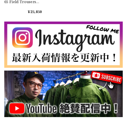
65 Field Trousers
"Used" アメリカ軍
【Exclusive】Cooperstown Ball Cap × FAR EAST SIGNAL "DSA / NY" D GRAY×WHITE Made in USA 別注 新品 クーパーズタウンボールキャップ 6パネル グレー
M65 カーゴパンツ 実
¥25,850
DSA
物 USP10
2026/07/16
なかなか見つからないこの色味が本当に好きです！ありがと
うございました！
【LARGE】Ralph Lauren Short Sleeve Cotton BD Shirt ラルフローレン ユーズド 半袖 ボタンダウンシャツ No.146
2026/07/14
【Cooperstown Ball Cap】Made in USA Baseball Cap "NY" STONE×GREEN 新品 クーパーズタウンボールキャップ 6パネル ２トーン 緑
３.1947 New York Cubans
2026/07/01
【W35】POLO by Ralph Lauren POLO CHINO "PROSPECT PANT" ポロチノ ラルフローレン ユーズド プロスペクト No.145
2026/06/29