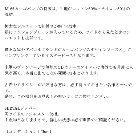
M-65カーゴパンツの特徴は、生地がコットン50％・ナイロン50％の
混紡。
極太なシルエットで無骨さが魅了の1本。
膝にアクションプリーツが入っているため、サイドから見たときのシ
ルエットも抜群です。
様々な軍やアパレルブランドがカーゴパンツのデザインソースとして
サンプリングしているマスターピースとなります。
米軍のヴィンテージで無地のODカラーのアイテムは海外でも非常に人
気が高く、本当に出てこない究極の1本となります。
古着やミリタリーがお好きな方は、必ず持っておきたい名作の一つで
す。
是非、この機会をお見逃しの無いようにご検討ください。
SERVALジッパー。
両サイドのアジャスター欠損。
１点物となりますので、詳しい状態は必ず画像でご確認ください。
［コンディション］Used