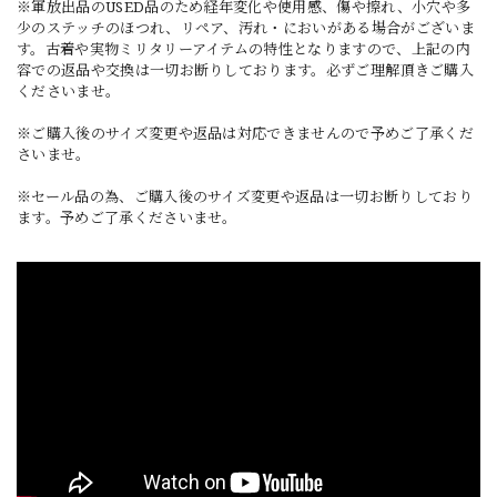
※軍放出品のUSED品のため経年変化や使用感、傷や擦れ、小穴や多
少のステッチのほつれ、リペア、汚れ・においがある場合がございま
す。古着や実物ミリタリーアイテムの特性となりますので、上記の内
容での返品や交換は一切お断りしております。必ずご理解頂きご購入
くださいませ。
※ご購入後のサイズ変更や返品は対応できませんので予めご了承くだ
さいませ。
※セール品の為、ご購入後のサイズ変更や返品は一切お断りしており
ます。予めご了承くださいませ。