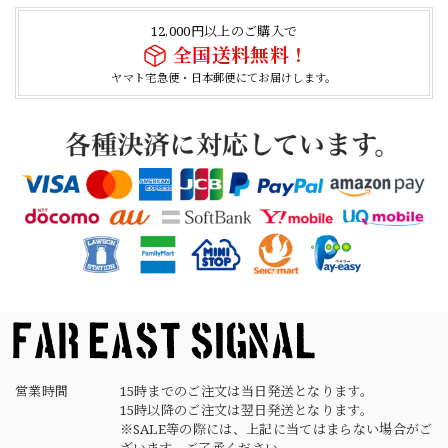
【Cooperstown Ball Cap】Made in USA Baseball Cap "1952 BIRMINGHAM BLACK BARONS" 新品 クーパーズタウンボールキャップ バーミングハムブラックバロンズ 6パネル
BLACK
12,000円以上のご購入で
2026/04/21
全国送料無料！
ヤマト宅急便・日本郵便にてお届けします。
【Cooperstown Ball Cap】Made in USA Baseball Cap "1938 HOLLYWOOD STARS" 新品 クーパーズタウンボールキャップ ハリウッドスターズ 6パネル
NAVY
2026/04/21
【USED】Canadian Army IECS Fleece Pants 実物 カナダ軍 フリースパンツ ユーズド
⑥サイズ
2026/04/17
営業時間
15時までのご注文は当日発送となります。
15時以降のご注文は翌日発送となります。
※SALE等の際には、上記に当てはまらない場合がご
ざいます。ご了承ください。