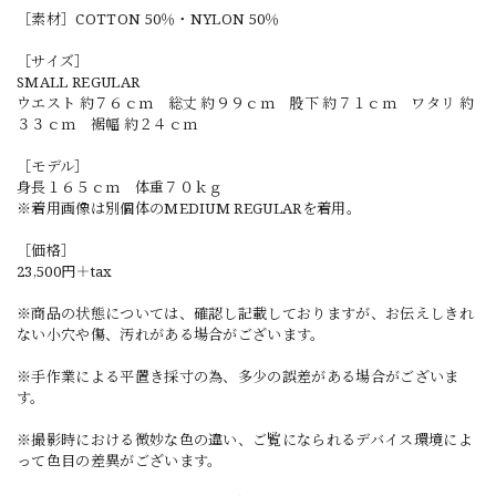
［素材］COTTON 50％・NYLON 50％
［サイズ］
SMALL REGULAR
ウエスト 約７６ｃｍ 総丈 約９９ｃｍ 股下 約７１ｃｍ ワタリ 約
３３ｃｍ 裾幅 約２４ｃｍ
［モデル］
身長１６５ｃｍ 体重７０ｋｇ
※着用画像は別個体のMEDIUM REGULARを着用。
［価格］
23,500円＋tax
※商品の状態については、確認し記載しておりますが、お伝えしきれ
ない小穴や傷、汚れがある場合がございます。
※手作業による平置き採寸の為、多少の誤差がある場合がございま
す。
※撮影時における微妙な色の違い、ご覧になられるデバイス環境によ
って色目の差異がございます。