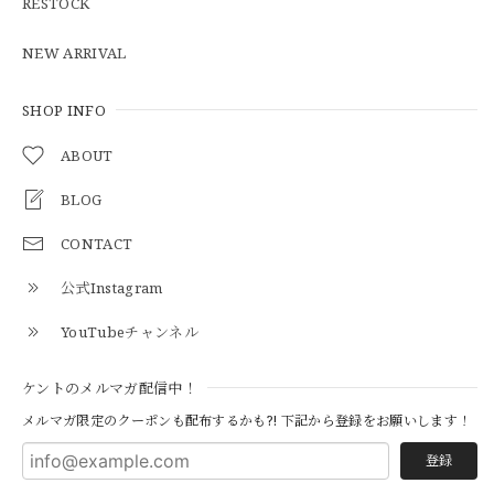
RESTOCK
NEW ARRIVAL
【Cooperstown Ball Cap】Made in USA Baseball Cap "1938 HOLLYWOOD STARS" 新品 クーパーズタウンボールキャップ ハリウッドスターズ 6パネル
GREEN
SHOP INFO
2026/05/03
ABOUT
BLOG
【Additive and Line】Middle Tracker Wallet TWM-004 Maryam Horse Butt 3層 トラッカーウォレット ミドル 馬革 茶芯黒 ⑥
2026/04/27
CONTACT
公式Instagram
とても早く対応頂きありがとうございました。
YouTubeチャンネル
【S-S】Canadian Army ECW Combat Parka Full Set "USED" カナダ軍 コンバット パーカー CAECW130
ケントのメルマガ配信中！
2026/04/25
メルマガ限定のクーポンも配布するかも?! 下記から登録をお願いします！
登録