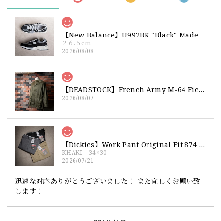
【New Balance】U992BK "Black" Made in USA 新品 ニューバランス ブラック 黒 箱付き 26 26.5 27
２６.５cm
2026/08/08
【DEADSTOCK】French Army M-64 Field Jacket "92C" 実物 フランス軍 フィールドジャケット コットンサテン300 デッドストック
2026/08/07
【Dickies】Work Pant Original Fit 874 新品 ディッキーズ オリジナルフィット ワークパンツ
KHAKI 34×30
2026/07/21
迅速な対応ありがとうございました！ また宜しくお願い致
します！