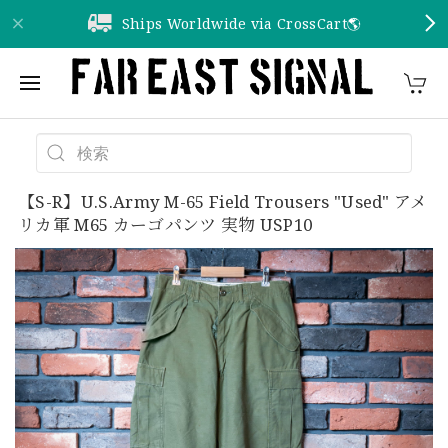
Ships Worldwide via CrossCart🌎️
【S-R】U.S.Army M-65 Field Trousers "Used" アメ
リカ軍 M65 カーゴパンツ 実物 USP10