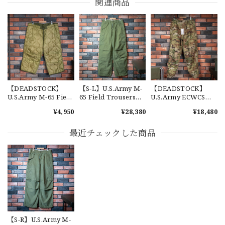
関連商品
【Exclusive】Cooperstown Ball Cap × FAR EAST SIGNAL "NSN / NY" NAVY×WHITE Made in USA 別注 新品 クーパーズタウンボールキャップ 6パネル 紺
SPO
2026/07/18
交換商品受け取りました 速い発送ありがとうございました
又、トートバッグありがとうございます。使わせて頂きま
す。商品ですがニューエラとはひと味違ってとてもいいと思
います。チェーンステッチが雰囲気があり、他とかぶらない
感じが気に入りました。 YouTube 楽しみにしてます
【DEADSTOCK】
【S-L】U.S.Army M-
【DEADSTOCK】
U.S.Army M-65 Field
65 Field Trousers
U.S.Army ECWCS
Trousers Liner 実物
"Used" アメリカ軍
GEN3 LEVEL6
¥4,950
¥28,380
¥18,480
アメリカ軍 新品 M65
M65 カーゴパンツ 実
GORE-TEX Trousers
カーゴパンツライナ
物 USP660
"M-R" OCP 実物放出
【Cooperstown Ball Cap】Made in USA Baseball Cap "1952 BIRMINGHAM BLACK BARONS" 新品 クーパーズタウンボールキャップ バーミングハムブラックバロンズ 6パネル
ー 単体 キルティング
品 アメリカ軍 デッド
最近チェックした商品
GREEN
ライナー
ストック スコーピオ
2026/07/17
ンW2 マルチカム オ
ーバーパンツ 希少
【W36】POLO by Ralph Lauren POLO CHINO ポロチノ ラルフローレン ユーズド ショーツ ショートパンツ No.30
2026/07/17
【S-R】U.S.Army M-