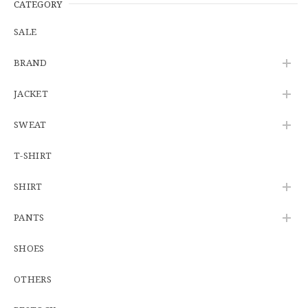
CATEGORY
SALE
【Additive and Line】Wallet Chain Nickel Silver WCH-005 新品 ウォレットチェーン 小判型 ニッケルシルバー 約40cm
BRAND
2026/06/27
JACKET
SWEAT
※WEB限定初売り【DEADSTOCK】U.S.Army ECWCS GEN3 LEVEL6 GORE-TEX Trousers "M-R" OCP 実物放出品 アメリカ軍 デッドストック スコーピオンW2 マルチカム オーバーパンツ 希少
2026/06/12
T-SHIRT
SHIRT
U.S.Army Physical Fitness Uniform Jacket "USED" 米軍 APFU トレーニングジャケット ユーズド
PANTS
SMALL SHORT
2026/06/08
SHOES
OTHERS
【W34】POLO by Ralph Lauren POLO CHINO ポロチノ ラルフローレン ユーズド No.141
2026/06/01