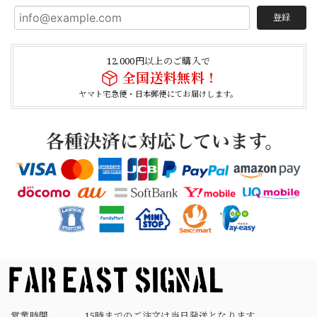
登録
【USED】Canadian Army IECS Fleece Pants 実物 カナダ軍 フリースパンツ ユーズド
⑥サイズ
12,000円以上のご購入で
2026/04/17
全国送料無料！
ヤマト宅急便・日本郵便にてお届けします。
German Army Rubber Suspenders "Used" ドイツ軍 ラバーサスペンダー
2026/04/02
【Button Works】Mercury Dime Coin Necklace Silver 900 Silver 925 ボタンワークス マーキュリーダイム銀貨 ネックレス
2026/03/26
素早く丁寧な対応でありがとうございました デザインもタ
イプで良きです
営業時間
15時までのご注文は当日発送となります。