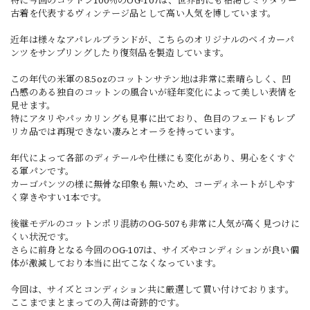
古着を代表するヴィンテージ品として高い人気を博しています。
近年は様々なアパレルブランドが、こちらのオリジナルのベイカーパ
ンツをサンプリングしたり復刻品を製造しています。
この年代の米軍の8.5ozのコットンサテン地は非常に素晴らしく、凹
凸感のある独自のコットンの風合いが経年変化によって美しい表情を
見せます。
特にアタリやパッカリングも見事に出ており、色目のフェードもレプ
リカ品では再現できない凄みとオーラを持っています。
年代によって各部のディテールや仕様にも変化があり、男心をくすぐ
る軍パンです。
カーゴパンツの様に無骨な印象も無いため、コーディネートがしやす
く穿きやすい1本です。
後継モデルのコットンポリ混紡のOG-507も非常に人気が高く見つけに
くい状況です。
さらに前身となる今回のOG-107は、サイズやコンディションが良い個
体が激減しており本当に出てこなくなっています。
今回は、サイズとコンディション共に厳選して買い付けております。
ここまでまとまっての入荷は奇跡的です。