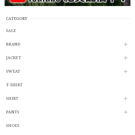
※WEB限定初売り【DEADSTOCK】U.S.Army ECWCS GEN3 LEVEL6 GORE-TEX Trousers "M-R" OCP 実物放出品 アメリカ軍 デッドストック スコーピオンW2 マルチカム オーバーパンツ 希少
2026/06/12
CATEGORY
SALE
U.S.Army Physical Fitness Uniform Jacket "USED" 米軍 APFU トレーニングジャケット ユーズド
BRAND
SMALL SHORT
2026/06/08
JACKET
SWEAT
【W34】POLO by Ralph Lauren POLO CHINO ポロチノ ラルフローレン ユーズド No.141
2026/06/01
T-SHIRT
SHIRT
【Cooperstown Ball Cap】Made in USA Baseball Cap "1938 HOLLYWOOD STARS" 新品 クーパーズタウンボールキャップ ハリウッドスターズ 6パネル
PANTS
GREEN
2026/05/03
SHOES