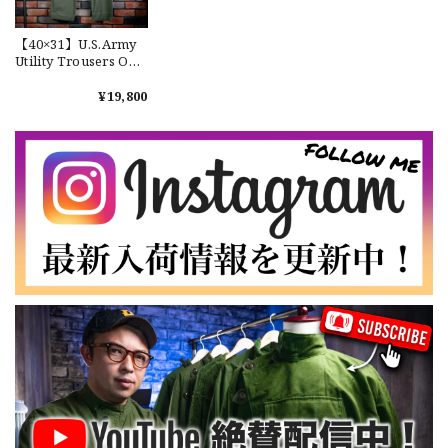
【LARGE】Ralph Lauren Short Sleeve Cotton BD Shirt ラルフローレン ユーズド 半袖 ボタンダウンシャツ No.146
【40×31】U.S.Army
2026/07/14
Utility Trousers OG-
107 Used 実物 米軍
ベイカーパンツ ユー
¥19,800
ティリティー OG107
コットンバックサテ
【Cooperstown Ball Cap】Made in USA Baseball Cap "NY" STONE×GREEN 新品 クーパーズタウンボールキャップ 6パネル ２トーン 緑
ン ユーズド レア 希少
３.1947 New York Cubans
No.6
2026/07/01
【W35】POLO by Ralph Lauren POLO CHINO "PROSPECT PANT" ポロチノ ラルフローレン ユーズド プロスペクト No.145
2026/06/29
【Additive and Line】Wallet Chain Nickel Silver WCH-005 新品 ウォレットチェーン 小判型 ニッケルシルバー 約40cm
2026/06/27