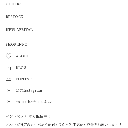
OTHERS
【Additive and Line】Middle Tracker Wallet TWM-004 Maryam Horse Butt 3層 トラッカーウォレット ミドル 馬革 茶芯黒 ⑥
2026/04/27
RESTOCK
とても早く対応頂きありがとうございました。
NEW ARRIVAL
SHOP INFO
【S-S】Canadian Army ECW Combat Parka Full Set "USED" カナダ軍 コンバット パーカー CAECW130
2026/04/25
ABOUT
BLOG
CONTACT
【Cooperstown Ball Cap】Made in USA Baseball Cap "1952 BIRMINGHAM BLACK BARONS" 新品 クーパーズタウンボールキャップ バーミングハムブラックバロンズ 6パネル
BLACK
公式Instagram
2026/04/21
YouTubeチャンネル
【Cooperstown Ball Cap】Made in USA Baseball Cap "1938 HOLLYWOOD STARS" 新品 クーパーズタウンボールキャップ ハリウッドスターズ 6パネル
ケントのメルマガ配信中！
NAVY
2026/04/21
メルマガ限定のクーポンも配布するかも?! 下記から登録をお願いします！