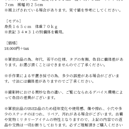
７cm 裾幅 約２５cm
※裾上げされている場合があります。実寸値を参考にしてください。
［モデル］
身長１６５ｃｍ 体重７０ｋｇ
※表記 ３４✕３１の別個体を着用。
［価格］
18,000円＋tax
※軍放出品の為、年代、若干の仕様、タグの有無、色目に個体差があ
ります。お選び頂くことはできませんのでご了承ください。
※手作業による平置き採寸の為、多少の誤差がある場合がございま
す。寸法には個体差がありますのでご了承ください。
※撮影時における微妙な色の違い、ご覧になられるデバイス環境によ
って色目の差異がございます。
※軍放出品のUSED品のため経年変化や使用感、傷や擦れ、小穴や多
少のステッチのほつれ、リペア、汚れがある場合がございます。古着
や実物ミリタリーアイテムの特性となりますので、上記の内容での返
品や交換は一切お断りしております。必ずご理解頂きご購入ください