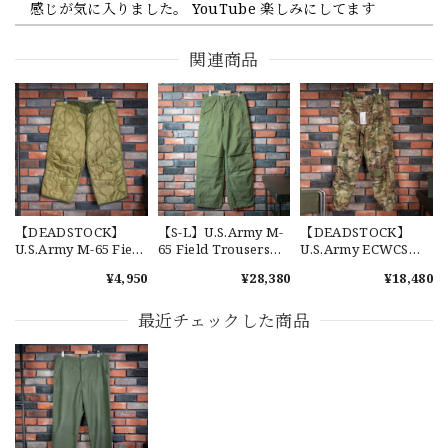
感じが気に入りました。 YouTube 楽しみにしてます
関連商品
【Cooperstown Ball Cap】Made in USA Baseball Cap "1952 BIRMINGHAM BLACK BARONS" 新品 クーパーズタウンボールキャップ バーミングハムブラックバロンズ 6パネル
GREEN
2026/07/17
【W36】POLO by Ralph Lauren POLO CHINO ポロチノ ラルフローレン ユーズド ショーツ ショートパンツ No.30
2026/07/17
【DEADSTOCK】
【S-L】U.S.Army M-
【DEADSTOCK】
U.S.Army M-65 Field
65 Field Trousers
U.S.Army ECWCS
Trousers Liner 実物
"Used" アメリカ軍
GEN3 LEVEL6
¥4,950
¥28,380
¥18,480
アメリカ軍 新品 M65
M65 カーゴパンツ 実
GORE-TEX Trousers
カーゴパンツライナ
物 USP660
"M-R" OCP 実物放出
【Exclusive】Cooperstown Ball Cap × FAR EAST SIGNAL "DSA / NY" D GRAY×WHITE Made in USA 別注 新品 クーパーズタウンボールキャップ 6パネル グレー
ー 単体 キルティング
品 アメリカ軍 デッド
最近チェックした商品
DSA
ライナー
ストック スコーピオ
2026/07/16
ンW2 マルチカム オ
ーバーパンツ 希少
なかなか見つからないこの色味が本当に好きです！ありがと
うございました！