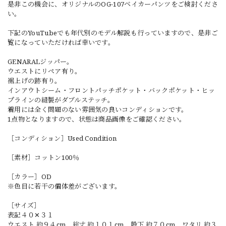
是非この機会に、オリジナルのOG-107ベイカーパンツをご検討くださ
い。
下記のYouTubeでも年代別のモデル解説も行っていますので、是非ご
覧になっていただければ幸いです。
GENARALジッパー。
ウエストにリペア有り。
裾上げの跡有り。
インアウトシーム・フロントパッチポケット・バックポケット・ヒッ
プラインの縫製がダブルステッチ。
着用には全く問題のない雰囲気の良いコンディションです。
1点物となりますので、状態は商品画像をご確認ください。
［コンディション］Used Condition
［素材］コットン100％
［カラー］OD
※色目に若干の個体差がございます。
［サイズ］
表記４０✕３１
ウエスト 約９４cm 総丈 約１０１cm 股下 約７０cm ワタリ 約３