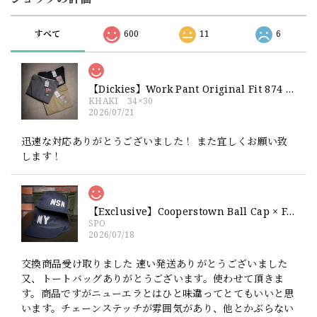
すべて
600
11
6
【Dickies】Work Pant Original Fit 874 新品 ディッキーズ オリジナルフィット ワークパンツ
KHAKI 34×30
2026/07/21
迅速な対応ありがとうございました！ また宜しくお願い致
します！
【Exclusive】Cooperstown Ball Cap × FAR EAST SIGNAL "NSN / NY" NAVY×WHITE Made in USA 別注 新品 クーパーズタウンボールキャップ 6パネル 紺
SPO
2026/07/18
交換商品受け取りました 速い発送ありがとうございました
又、トートバッグありがとうございます。使わせて頂きま
す。商品ですがニューエラとはひと味違ってとてもいいと思
います。チェーンステッチが雰囲気があり、他とかぶらない