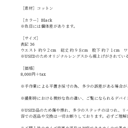
［素材］コットン
［カラー］Black
※色目には個体差があります。
［サイズ］
表記 36
ウエスト 約９２cm 総丈 約９８cm 股下 約７１cm ワ
※USEDのためオリジナルレングスから裾上げがされてい
［価格］
8,000円＋tax
※手作業による平置き採寸の為、多少の誤差がある場合が
※撮影時における微妙な色の違い、ご覧になられるデバイ
※USED品のため傷や擦れ、多少のステッチのほつれ、
容での返品や交換は一切お断りしております。必ずご理解