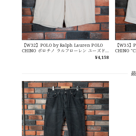
なかなか見つからないこの色味が本当に好きです！あり
【LARGE】Ralph Lauren Short Sl
2026/07/14
【W32】POLO by Ralph Lauren POLO
【W35】PO
CHINO ポロチノ ラルフローレン ユーズド
CHINO "
ショーツ ショートパンツ No.26
ツ ラルフ
¥4,158
ユーズド 
３.1947 New York Cubans
2026/07/01
2026/06/29