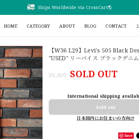
Ships Worldwide via CrossCart🌎️
HOME
CATEGORY
ABOUT
BLOG
CONTACT
公
【W36 L29】Levi's 505 Black De
"USED" リーバイス ブラックデニム 
SOLD OUT
¥8,800
International shipping availa
Sold out
日本国内にお住まいの方向け
Save