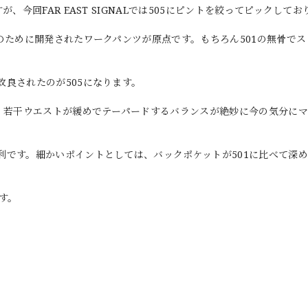
今回FAR EAST SIGNALでは505にピントを絞ってピックしてお
のために開発されたワークパンツが原点です。もちろん501の無骨で
。
良されたのが505になります。
す。若干ウエストが緩めでテーパードするバランスが絶妙に今の気分に
利です。細かいポイントとしては、バックポケットが501に比べて深
す。