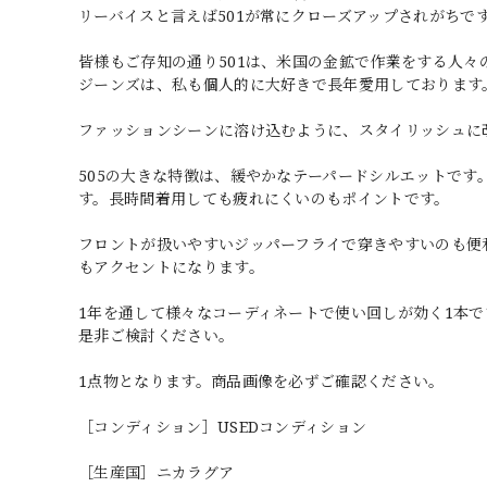
リーバイスと言えば501が常にクローズアップされがちですが、
皆様もご存知の通り501は、米国の金鉱で作業をする人々
ジーンズは、私も個人的に大好きで長年愛用しております
ファッションシーンに溶け込むように、スタイリッシュに改
505の大きな特徴は、緩やかなテーパードシルエットで
す。長時間着用しても疲れにくいのもポイントです。
フロントが扱いやすいジッパーフライで穿きやすいのも便
もアクセントになります。
1年を通して様々なコーディネートで使い回しが効く1本で
是非ご検討ください。
1点物となります。商品画像を必ずご確認ください。
［コンディション］USEDコンディション
［生産国］ニカラグア