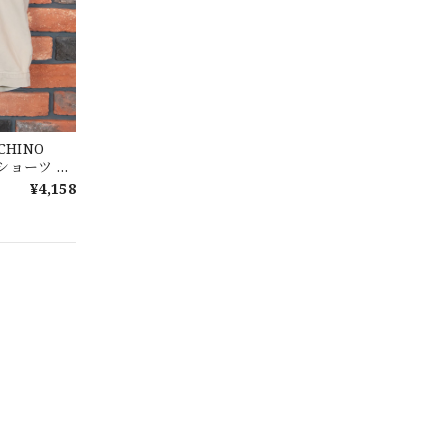
No.146
CHINO
チノショーツ シ
パンツ ユー
¥4,158
【Cooperstown Ball Cap】Made in USA Baseball Cap "NY" STONE×GREEN 新品 クーパーズタウンボールキャップ 6パネル ２トーン 緑
【W35】POLO by Ralph Lauren POLO CHINO "PROSPECT PANT" ポロチノ ラルフローレン ユーズド プロスペクト No.145