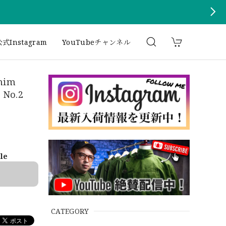
式Instagram
YouTubeチャンネル
nim
No.2
ble
CATEGORY