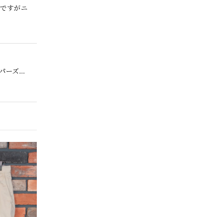
品ですがニ
。
【Cooperstown Ball Cap】Made in USA Baseball Cap "1952 BIRMINGHAM BLACK BARONS" 新品 クーパーズタウンボールキャップ バーミングハムブラックバロンズ 6パネル
o.30
【Exclusive】Cooperstown Ball Cap × FAR EAST SIGNAL "DSA / NY" D GRAY×WHITE Made in USA 別注 新品 クーパーズタウンボールキャップ 6パネル グレー