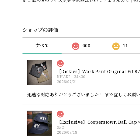
※ご購入後のサイズ変更や返品は対応できませんので予め
ショップの評価
すべて
600
11
【Dickies】Work Pant Origina
KHAKI 34×30
2026/07/21
迅速な対応ありがとうございました！ また宜しくお願
SPO
2026/07/18