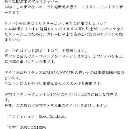
希少なRAPIDのアルミジッパー。
本物にしか出せないオーラと雰囲気が漂う、ミリタリーチノトラウザ
ースです。
チノパンの起源はミリタリーという事をご存知でしょうか？
1846年頃にインドに駐留していたイギリス軍の兵士が白いパンツをカ
モフラージュのために、カレー粉や土で染め上げたのがチノパンの始
まりです。
カーキ色はインド語で「土の色」を意味します。
軍パンと言えばカーゴパンツをイメージしますが、このチノパンも正
真正銘の軍パンという事です。
アメリカ軍やフランス軍M-52などの状態の良いものは価格高騰が凄ま
じいです。
今なら手に入れやすい価格な事もオススメする理由です。
実物ミリタリーでコットン100％のチノパンは本当に希少な存在で
す。
是非、この機会に実物アメリカ軍のチノパンをお試し下さい。
［コンディション］Used Condition
［素材］COTTON100%