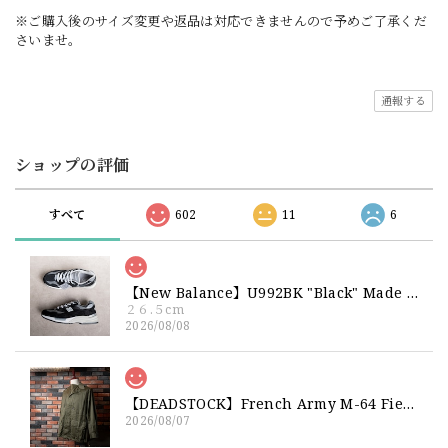
※ご購入後のサイズ変更や返品は対応できませんので予めご了承くだ
さいませ。
通報する
ショップの評価
すべて
602
11
6
【New Balance】U992BK "Black" Made in USA 新品 ニューバランス ブラック 黒 箱付き 26 26.5 27
２６.５cm
2026/08/08
【DEADSTOCK】French Army M-64 Field Jacket "92C" 実物 フランス軍 フィールドジャケット コットンサテン300 デッドストック
2026/08/07