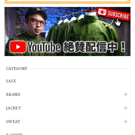
【Cooperstown Ball Cap】Made in USA Baseball Cap "NY" STONE×GREEN 新品 クーパーズタウンボールキャップ 6パネル ２トーン 緑
３.1947 New York Cubans
2026/07/01
【W35】POLO by Ralph Lauren POLO CHINO "PROSPECT PANT" ポロチノ ラルフローレン ユーズド プロスペクト No.145
2026/06/29
CATEGORY
SALE
【Additive and Line】Wallet Chain Nickel Silver WCH-005 新品 ウォレットチェーン 小判型 ニッケルシルバー 約40cm
BRAND
2026/06/27
JACKET
SWEAT
※WEB限定初売り【DEADSTOCK】U.S.Army ECWCS GEN3 LEVEL6 GORE-TEX Trousers "M-R" OCP 実物放出品 アメリカ軍 デッドストック スコーピオンW2 マルチカム オーバーパンツ 希少
2026/06/12
T-SHIRT