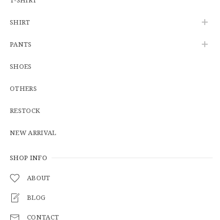
SHIRT
U.S.Army Physical Fitness Uniform Jacket "USED" 米軍 APFU トレーニングジャケット ユーズド
PANTS
SMALL SHORT
2026/06/08
SHOES
OTHERS
【W34】POLO by Ralph Lauren POLO CHINO ポロチノ ラルフローレン ユーズド No.141
2026/06/01
RESTOCK
NEW ARRIVAL
【Cooperstown Ball Cap】Made in USA Baseball Cap "1938 HOLLYWOOD STARS" 新品 クーパーズタウンボールキャップ ハリウッドスターズ 6パネル
GREEN
SHOP INFO
2026/05/03
ABOUT
BLOG
【Additive and Line】Middle Tracker Wallet TWM-004 Maryam Horse Butt 3層 トラッカーウォレット ミドル 馬革 茶芯黒 ⑥
2026/04/27
CONTACT