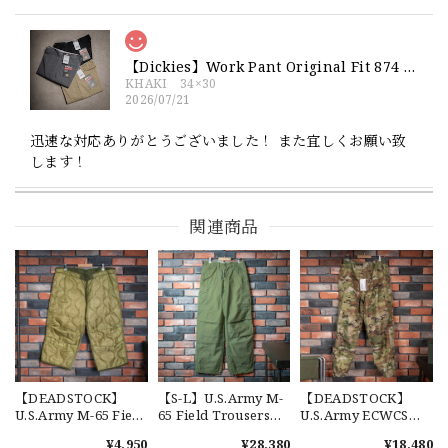
【Dickies】Work Pant Original Fit 874 新品 ディッキーズ オリジナルフィット ワークパンツ
KHAKI 34×30
2026/07/21
迅速な対応ありがとうございました！ また宜しくお願い致
します！
関連商品
【Exclusive】Cooperstown Ball Cap × FAR EAST SIGNAL "NSN / NY" NAVY×WHITE Made in USA 別注 新品 クーパーズタウンボールキャップ 6パネル 紺
SPO
2026/07/18
交換商品受け取りました 速い発送ありがとうございました
又、トートバッグありがとうございます。使わせて頂きま
す。商品ですがニューエラとはひと味違ってとてもいいと思
います。チェーンステッチが雰囲気があり、他とかぶらない
感じが気に入りました。 YouTube 楽しみにしてます
【DEADSTOCK】
【S-L】U.S.Army M-
【DEADSTOCK】
U.S.Army M-65 Field
65 Field Trousers
U.S.Army ECWCS
Trousers Liner 実物
"Used" アメリカ軍
GEN3 LEVEL6
¥4,950
¥28,380
¥18,480