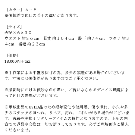
［カラー］カーキ
※個体差で色目の若干の違いがあります。
［サイズ］
表記３６✕３０
ウエスト 約８６cm 総丈 約１０４cm 股下 約７４cm ワタリ 約３
４cm 裾幅 約２３cm
［価格］
18,000円＋tax
※手作業による平置き採寸の為、多少の誤差がある場合がございま
す。寸法には個体差がありますのでご了承ください。
※撮影時における微妙な色の違い、ご覧になられるデバイス環境によ
って色目の差異がございます。
※軍放出品のUSED品のため経年変化や使用感、傷や擦れ、小穴や多
少のステッチのほつれ、リペア、汚れ、においがある場合がございま
す。古着や実物ミリタリーアイテムの特性となりますので、上記の内
容での返品や交換は一切お断りしております。必ずご理解頂きご購入
くださいませ。