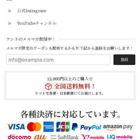
公式Instagram
とても早く対応頂きありがとうございました。
YouTubeチャンネル
【S-S】Canadian Army ECW Combat Parka Full Set "USED" カナダ軍 コンバット パーカー CAECW130
ケントのメルマガ配信中！
2026/04/25
メルマガ限定のクーポンも配布するかも?! 下記から登録をお願いします！
登録
【Cooperstown Ball Cap】Made in USA Baseball Cap "1952 BIRMINGHAM BLACK BARONS" 新品 クーパーズタウンボールキャップ バーミングハムブラックバロンズ 6パネル
BLACK
12,000円以上のご購入で
2026/04/21
全国送料無料！
ヤマト宅急便・日本郵便にてお届けします。
【Cooperstown Ball Cap】Made in USA Baseball Cap "1938 HOLLYWOOD STARS" 新品 クーパーズタウンボールキャップ ハリウッドスターズ 6パネル
NAVY
2026/04/21