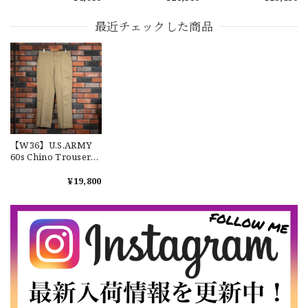
アメリカ軍 新品 M65
M65 カーゴパンツ 実
GORE-TEX Trousers
カーゴパンツライナ
物 USP660
"M-R" OCP 実物放出
【Cooperstown Ball Cap】Made in USA Baseball Cap "1952 BIRMINGHAM BLACK BARONS" 新品 クーパーズタウンボールキャップ バーミングハムブラックバロンズ 6パネル
ー 単体 キルティング
品 アメリカ軍 デッド
最近チェックした商品
GREEN
ライナー
ストック スコーピオ
2026/07/17
ンW2 マルチカム オ
ーバーパンツ 希少
【W36】POLO by Ralph Lauren POLO CHINO ポロチノ ラルフローレン ユーズド ショーツ ショートパンツ No.30
2026/07/17
【W36】U.S.ARMY
60s Chino Trousers
8.2oz Khaki Shade1
【Exclusive】Cooperstown Ball Cap × FAR EAST SIGNAL "DSA / NY" D GRAY×WHITE Made in USA 別注 新品 クーパーズタウンボールキャップ 6パネル グレー
Cotton100％ 実物 ア
¥19,800
DSA
メリカ軍 チノパンツ
2026/07/16
コットン 希少 No.10
なかなか見つからないこの色味が本当に好きです！ありがと
うございました！
【LARGE】Ralph Lauren Short Sleeve Cotton BD Shirt ラルフローレン ユーズド 半袖 ボタンダウンシャツ No.146
2026/07/14