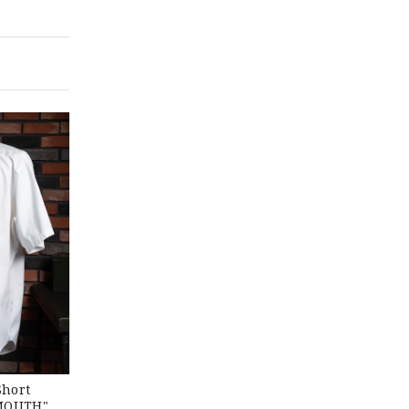
【Cooperstown Ball Cap】Made in USA Baseball Cap "1952 BIRMINGHAM BLACK BARONS" 新品 クーパーズタウンボールキャップ バーミングハムブラックバロンズ 6パネル
o.30
【Exclusive】Cooperstown Ball Cap × FAR EAST SIGNAL "DSA / NY" D GRAY×WHITE Made in USA 別注 新品 クーパーズタウンボールキャップ 6パネル グレー
hort
RMOUTH" ラ