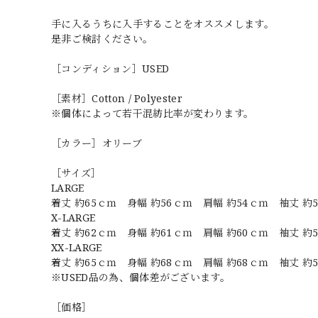
手に入るうちに入手することをオススメします。
是非ご検討ください。
［コンディション］USED
［素材］Cotton / Polyester
※個体によって若干混紡比率が変わります。
［カラー］オリーブ
［サイズ］
LARGE
着丈 約65ｃｍ 身幅 約56ｃｍ 肩幅 約54ｃｍ 袖丈 約
X-LARGE
着丈 約62ｃｍ 身幅 約61ｃｍ 肩幅 約60ｃｍ 袖丈 約
XX-LARGE
着丈 約65ｃｍ 身幅 約68ｃｍ 肩幅 約68ｃｍ 袖丈 約
※USED品の為、個体差がございます。
［価格］