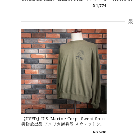
ーレン ユーズド 半袖 ボタンダウンシャツ
ルフローレ
¥4,774
No.113
ャツ No.1
【LARGE】Ralph Lauren Short Sl
2026/07/14
３.1947 New York Cubans
2026/07/01
2026/06/29
【USED】U.S. Marine Corps Sweat Shirt
実物放出品 アメリカ海兵隊 スウェットシャ
2026/06/27
ツ ユーズド
¥6,930