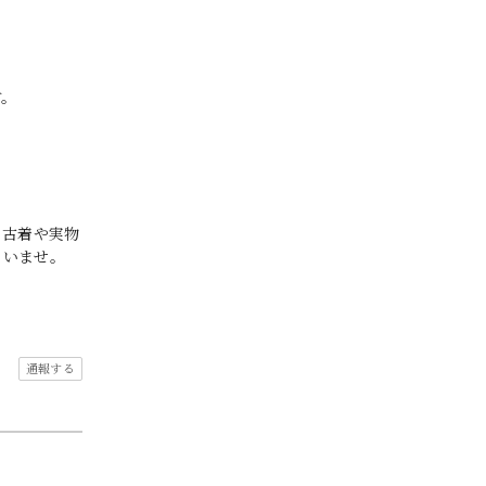
す。
。古着や実物
さいませ。
通報する