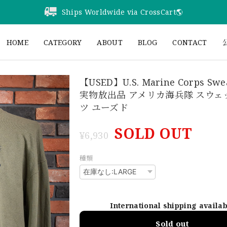
Ships Worldwide via CrossCart🌎️
HOME
CATEGORY
ABOUT
BLOG
CONTACT
公
【USED】U.S. Marine Corps Swea
実物放出品 アメリカ海兵隊 スウェ
ツ ユーズド
SOLD OUT
¥6,930
種類
International shipping availa
Sold out