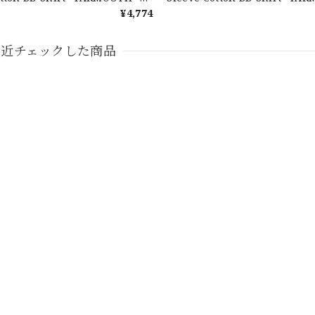
ン ユーズド 半袖 ボタンダウンシ
ルフローレン ユーズド 半袖 ボ
¥4,774
19
ャツ No.144
eeve Cotton BD Shirt ラルフローレン ユーズド 半袖 ボタンダウンシャツ 
最近チェックした商品