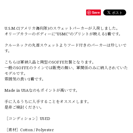
Save
U.S.M.C(アメリカ海兵隊)のスウェットパーカーが入荷しました。
オリーブカラーのボディーに"USMC"のプリントが映える1着です。
クルーネックの丸首スウェットよりフード付きのパーカーは珍しいで
す。
こちらは軍納入品と同型のSOFFE社製となります。
一般のSOFFEのラインでは販売の無い、軍関係のみに納入されていた
モデルです。
雰囲気の良い1着です。
Made in USAなのもポイントが高いです。
手に入るうちに入手することをオススメします。
是非ご検討ください。
［コンディション］USED
［素材］Cotton / Polyester