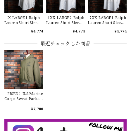
【W36】POLO by Ralph Lauren POLO CHINO ポロチノ ラルフローレン ユーズド ショーツ ショートパンツ No.30
2026/07/17
【X-LARGE】Ralph
【XX-LARGE】Ralph
【XX-LARGE】Ralph
Lauren Short Sleeve
Lauren Short Sleeve
Lauren Short Sleeve
Cotton BD Shirt
Cotton BD Shirt
Cotton BD Shirt
¥4,774
¥4,774
¥4,774
"YARMOUTH" ラルフ
"YARMOUTH" ラルフ
"YARMOUTH" ラルフ
ローレン ユーズド 半
ローレン ユーズド 半
ローレン ユーズド 半
【Exclusive】Cooperstown Ball Cap × FAR EAST SIGNAL "DSA / NY" D GRAY×WHITE Made in USA 別注 新品 クーパーズタウンボールキャップ 6パネル グレー
袖 ボタンダウンシャ
袖 ボタンダウンシャ
袖 ボタンダウンシャ
最近チェックした商品
DSA
ツ No.113
ツ No.119
ツ No.144
2026/07/16
なかなか見つからないこの色味が本当に好きです！ありがと
うございました！
【LARGE】Ralph Lauren Short Sleeve Cotton BD Shirt ラルフローレン ユーズド 半袖 ボタンダウンシャツ No.146
【USED】U.S.Marine
2026/07/14
Corps Sweat Parka
"SOFFE" アメリカ海
兵隊 スウェットパー
¥7,700
カー ソフィー社製
【Cooperstown Ball Cap】Made in USA Baseball Cap "NY" STONE×GREEN 新品 クーパーズタウンボールキャップ 6パネル ２トーン 緑
３.1947 New York Cubans