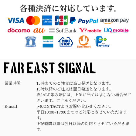
German Army Rubber Suspenders "Used" ドイツ軍 ラバーサスペンダー
2026/04/02
【Button Works】Mercury Dime Coin Necklace Silver 900 Silver 925 ボタンワークス マーキュリーダイム銀貨 ネックレス
2026/03/26
素早く丁寧な対応でありがとうございました デザインもタ
イプで良きです
営業時間
15時までのご注文は当日発送となります。
15時以降のご注文は翌日発送となります。
※SALE等の際には、上記に当てはまらない場合がご
ざいます。ご了承ください。
E-mail
✉️CONTACTよりお問い合わせください。
平日10:00~17:00までのご対応とさせていただきま
す。
上記時間以降は翌日以降の対応とさせていただきま
す。