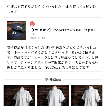
迅速な対応ありがとうございました！ また宜しくお願い致
します！
【Exclusive】Cooperstown Ball Cap × FAR EAST SIGNAL "NSN / NY" NAVY×WHITE Made in USA 別注 新品 クーパーズタウンボールキャップ 6パネル 紺
SPO
2026/07/18
交換商品受け取りました 速い発送ありがとうございました
又、トートバッグありがとうございます。使わせて頂きま
す。商品ですがニューエラとはひと味違ってとてもいいと思
います。チェーンステッチが雰囲気があり、他とかぶらない
感じが気に入りました。 YouTube 楽しみにしてます
関連商品
【Cooperstown Ball Cap】Made in USA Baseball Cap "1952 BIRMINGHAM BLACK BARONS" 新品 クーパーズタウンボールキャップ バーミングハムブラックバロンズ 6パネル
GREEN
2026/07/17