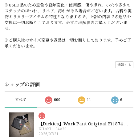
※USED品のため退色や経年変化・使用感、傷や擦れ、小穴や多少の
ステッチのほつれ、リペア、汚れがある場合がございます。古着や実
物ミリタリーアイテムの特性となりますので、上記の内容での返品や
交換は一切お断りしております。必ずご理解頂きご購入くださいま
せ。
※ご購入後のサイズ変更や返品は一切お断りしております。予めご了
承くださいませ。
通報する
ショップの評価
すべて
600
11
6
【Dickies】Work Pant Original Fit 874 新品 ディッキーズ オリジナルフィット ワークパンツ
KHAKI 34×30
2026/07/21