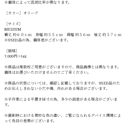
※個体によって混紡比率が異なります。
［カラー］オリーブ
［サイズ］
MEDIUM
着丈 約６０ｃｍ 身幅 約５５ｃｍ 肩幅 約５６ｍ 袖丈 約５７ｃｍ
※USED品の為、個体差がございます。
［価格］
7,000円＋tax
※商品は複数枚ご用意がございますので、商品画像とは異なります。
個体はお選びいただけませんのでご了承ください。
※商品の状態については、確認し記載しておりますが、USED品のた
めお伝えしきれない小穴や傷、汚れがある場合がございます。
※手作業による平置き採寸の為、多少の誤差がある場合がございま
す。
※撮影時における微妙な色の違い、ご覧になられるデバイス環境によ
って色目の差異がございます。