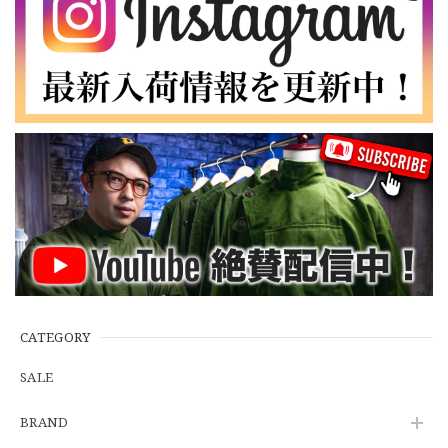
2026/07/01
【W35】POLO by Ralph Lauren POLO CHINO "PROSPECT PANT" ポロチノ ラルフローレン ユーズド プロスペクト No.145
2026/06/29
【Additive and Line】Wallet Chain Nickel Silver WCH-005 新品 ウォレットチェーン 小判型 ニッケルシルバー 約40cm
2026/06/27
※WEB限定初売り【DEADSTOCK】U.S.Army ECWCS GEN3 LEVEL6 GORE-TEX Trousers "M-R" OCP 実物放出品 アメリカ軍 デッドストック スコーピオンW2 マルチカム オーバーパンツ 希少
2026/06/12
CATEGORY
SALE
U.S.Army Physical Fitness Uniform Jacket "USED" 米軍 APFU トレーニングジャケット ユーズド
BRAND
SMALL SHORT