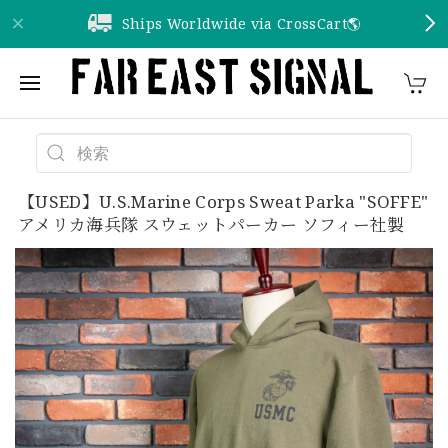
Ships Worldwide via CrossCart🌎️
【USED】U.S.Marine Corps Sweat Parka "SOFFE"
アメリカ海兵隊 スウェットパーカー ソフィー社製