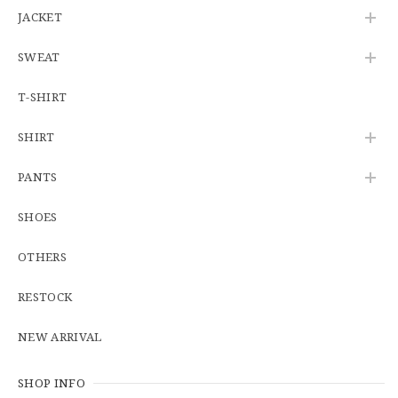
2026/06/08
JACKET
SWEAT
【W34】POLO by Ralph Lauren POLO CHINO ポロチノ ラルフローレン ユーズド No.141
2026/06/01
T-SHIRT
SHIRT
【Cooperstown Ball Cap】Made in USA Baseball Cap "1938 HOLLYWOOD STARS" 新品 クーパーズタウンボールキャップ ハリウッドスターズ 6パネル
PANTS
GREEN
2026/05/03
SHOES
OTHERS
【Additive and Line】Middle Tracker Wallet TWM-004 Maryam Horse Butt 3層 トラッカーウォレット ミドル 馬革 茶芯黒 ⑥
2026/04/27
RESTOCK
とても早く対応頂きありがとうございました。
NEW ARRIVAL
SHOP INFO