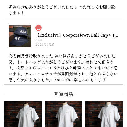
迅速な対応ありがとうございました！ また宜しくお願い致
します！
【Exclusive】Cooperstown Ball Cap × FAR EAST SIGNAL "NSN / NY" NAVY×WHITE Made in USA 別注 新品 クーパーズタウンボールキャップ 6パネル 紺
SPO
2026/07/18
交換商品受け取りました 速い発送ありがとうございました
又、トートバッグありがとうございます。使わせて頂きま
す。商品ですがニューエラとはひと味違ってとてもいいと思
います。チェーンステッチが雰囲気があり、他とかぶらない
感じが気に入りました。 YouTube 楽しみにしてます
関連商品
【Cooperstown Ball Cap】Made in USA Baseball Cap "1952 BIRMINGHAM BLACK BARONS" 新品 クーパーズタウンボールキャップ バーミングハムブラックバロンズ 6パネル
GREEN
2026/07/17