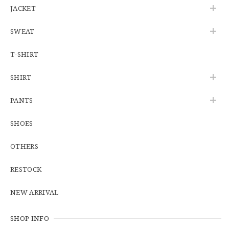
JACKET
SWEAT
【W34】POLO by Ralph Lauren POLO CHINO ポロチノ ラルフローレン ユーズド No.141
2026/06/01
T-SHIRT
SHIRT
【Cooperstown Ball Cap】Made in USA Baseball Cap "1938 HOLLYWOOD STARS" 新品 クーパーズタウンボールキャップ ハリウッドスターズ 6パネル
PANTS
GREEN
2026/05/03
SHOES
OTHERS
【Additive and Line】Middle Tracker Wallet TWM-004 Maryam Horse Butt 3層 トラッカーウォレット ミドル 馬革 茶芯黒 ⑥
2026/04/27
RESTOCK
とても早く対応頂きありがとうございました。
NEW ARRIVAL
SHOP INFO