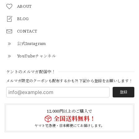
【S-S】Canadian Army ECW Combat Parka Full Set "USED" カナダ軍 コンバット パーカー CAECW130
2026/04/25
ABOUT
BLOG
CONTACT
【Cooperstown Ball Cap】Made in USA Baseball Cap "1952 BIRMINGHAM BLACK BARONS" 新品 クーパーズタウンボールキャップ バーミングハムブラックバロンズ 6パネル
BLACK
公式Instagram
2026/04/21
YouTubeチャンネル
【Cooperstown Ball Cap】Made in USA Baseball Cap "1938 HOLLYWOOD STARS" 新品 クーパーズタウンボールキャップ ハリウッドスターズ 6パネル
ケントのメルマガ配信中！
NAVY
2026/04/21
メルマガ限定のクーポンも配布するかも?! 下記から登録をお願いします！
登録
【USED】Canadian Army IECS Fleece Pants 実物 カナダ軍 フリースパンツ ユーズド
⑥サイズ
12,000円以上のご購入で
2026/04/17
全国送料無料！
ヤマト宅急便・日本郵便にてお届けします。
German Army Rubber Suspenders "Used" ドイツ軍 ラバーサスペンダー