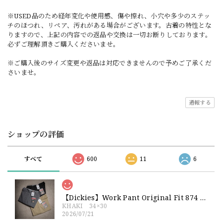
※USED品のため経年変化や使用感、傷や擦れ、小穴や多少のステッ
チのほつれ、リペア、汚れがある場合がございます。古着の特性とな
りますので、上記の内容での返品や交換は一切お断りしております。
必ずご理解頂きご購入くださいませ。
※ご購入後のサイズ変更や返品は対応できませんので予めご了承くだ
さいませ。
通報する
ショップの評価
すべて
600
11
6
【Dickies】Work Pant Original Fit 874 新品 ディッキーズ オリジナルフィット ワークパンツ
KHAKI 34×30
2026/07/21