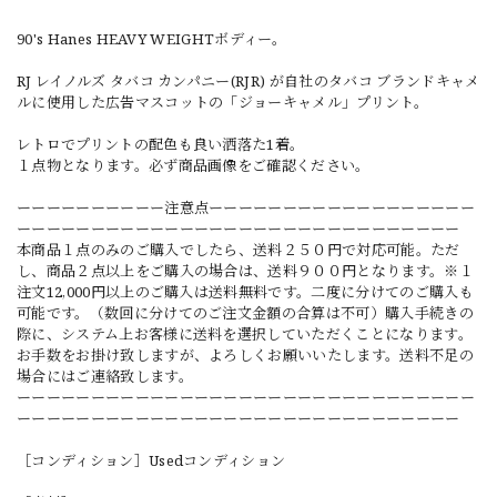
90's Hanes HEAVY WEIGHTボディー。
RJ レイノルズ タバコ カンパニー(RJR) が自社のタバコ ブランドキャメ
ルに使用した広告マスコットの「ジョーキャメル」プリント。
レトロでプリントの配色も良い洒落た1着。
１点物となります。必ず商品画像をご確認ください。
ーーーーーーーーーー注意点ーーーーーーーーーーーーーーーーーー
ーーーーーーーーーーーーーーーーーーーーーーーーーーーーーー
本商品１点のみのご購入でしたら、送料２５０円で対応可能。ただ
し、商品２点以上をご購入の場合は、送料９００円となります。※１
注文12,000円以上のご購入は送料無料です。二度に分けてのご購入も
可能です。（数回に分けてのご注文金額の合算は不可）購入手続きの
際に、システム上お客様に送料を選択していただくことになります。
お手数をお掛け致しますが、よろしくお願いいたします。送料不足の
場合にはご連絡致します。
ーーーーーーーーーーーーーーーーーーーーーーーーーーーーーーー
ーーーーーーーーーーーーーーーーーーーーーーーーーーーーーー
［コンディション］Usedコンディション