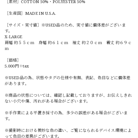
［素材］COTTON 50%・POLYESTER 50%
［生産国］MADE IN U.S.A.
［サイズ・実寸値］※USED品のため、実寸値に個体差がございま
す。
X-LARGE
肩幅 約５５ｃｍ 身幅 約６１ｃｍ 袖丈 約２０ｃｍ 着丈 約６９ｃ
ｍ
［価格］
5,000円＋tax
※USED品の為、状態やタグの仕様や有無、表記、色目などに個体差
があります。
※商品の状態については、確認し記載しておりますが、お伝えしきれ
ない小穴や傷、汚れがある場合がございます。
※手作業による平置き採寸の為、多少の誤差がある場合がございま
す。
※撮影時における微妙な色の違い、ご覧になられるデバイス環境によ
って色目の差異がございます。