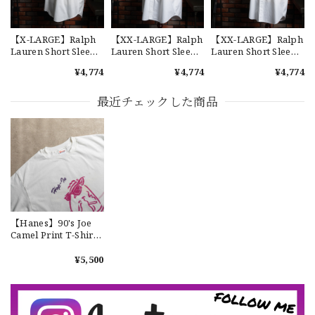
【W36】POLO by Ralph Lauren POLO CHINO ポロチノ ラルフローレン ユーズド ショーツ ショートパンツ No.30
2026/07/17
【X-LARGE】Ralph
【XX-LARGE】Ralph
【XX-LARGE】Ralph
Lauren Short Sleeve
Lauren Short Sleeve
Lauren Short Sleeve
Cotton BD Shirt
Cotton BD Shirt
Cotton BD Shirt
¥4,774
¥4,774
¥4,774
"YARMOUTH" ラルフ
"YARMOUTH" ラルフ
"YARMOUTH" ラルフ
ローレン ユーズド 半
ローレン ユーズド 半
ローレン ユーズド 半
【Exclusive】Cooperstown Ball Cap × FAR EAST SIGNAL "DSA / NY" D GRAY×WHITE Made in USA 別注 新品 クーパーズタウンボールキャップ 6パネル グレー
袖 ボタンダウンシャ
袖 ボタンダウンシャ
袖 ボタンダウンシャ
最近チェックした商品
DSA
ツ No.113
ツ No.119
ツ No.144
2026/07/16
なかなか見つからないこの色味が本当に好きです！ありがと
うございました！
【LARGE】Ralph Lauren Short Sleeve Cotton BD Shirt ラルフローレン ユーズド 半袖 ボタンダウンシャツ No.146
【Hanes】90's Joe
2026/07/14
Camel Print T-Shirt
Made In USA "USED"
ヴィンテージ Tシャツ
¥5,500
ジョーキャメル ヘイ
ンズ ユーズド NO.19
【Cooperstown Ball Cap】Made in USA Baseball Cap "NY" STONE×GREEN 新品 クーパーズタウンボールキャップ 6パネル ２トーン 緑
３.1947 New York Cubans