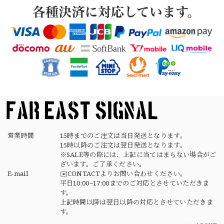
2026/04/02
【Button Works】Mercury Dime Coin Necklace Silver 900 Silver 925 ボタンワークス マーキュリーダイム銀貨 ネックレス
2026/03/26
素早く丁寧な対応でありがとうございました デザインもタ
イプで良きです
営業時間
15時までのご注文は当日発送となります。
15時以降のご注文は翌日発送となります。
※SALE等の際には、上記に当てはまらない場合がご
ざいます。ご了承ください。
E-mail
✉️CONTACTよりお問い合わせください。
平日10:00~17:00までのご対応とさせていただきま
す。
上記時間以降は翌日以降の対応とさせていただきま
す。