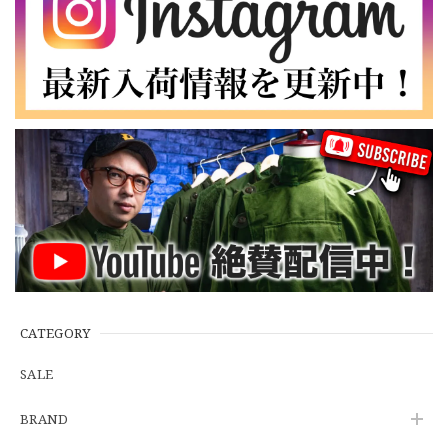
2026/07/01
【W35】POLO by Ralph Lauren POLO CHINO "PROSPECT PANT" ポロチノ ラルフローレン ユーズド プロスペクト No.145
2026/06/29
【Additive and Line】Wallet Chain Nickel Silver WCH-005 新品 ウォレットチェーン 小判型 ニッケルシルバー 約40cm
2026/06/27
※WEB限定初売り【DEADSTOCK】U.S.Army ECWCS GEN3 LEVEL6 GORE-TEX Trousers "M-R" OCP 実物放出品 アメリカ軍 デッドストック スコーピオンW2 マルチカム オーバーパンツ 希少
2026/06/12
CATEGORY
SALE
U.S.Army Physical Fitness Uniform Jacket "USED" 米軍 APFU トレーニングジャケット ユーズド
BRAND
SMALL SHORT
2026/06/08