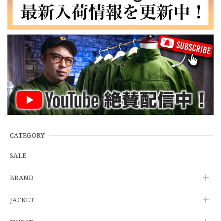
【W35】POLO by Ralph Lauren POLO CHINO "PROSPECT PANT" ポロチノ ラルフローレン ユーズド プロスペクト No.145
2026/06/29
【Additive and Line】Wallet Chain Nickel Silver WCH-005 新品 ウォレットチェーン 小判型 ニッケルシルバー 約40cm
2026/06/27
※WEB限定初売り【DEADSTOCK】U.S.Army ECWCS GEN3 LEVEL6 GORE-TEX Trousers "M-R" OCP 実物放出品 アメリカ軍 デッドストック スコーピオンW2 マルチカム オーバーパンツ 希少
2026/06/12
CATEGORY
SALE
U.S.Army Physical Fitness Uniform Jacket "USED" 米軍 APFU トレーニングジャケット ユーズド
BRAND
SMALL SHORT
2026/06/08
JACKET