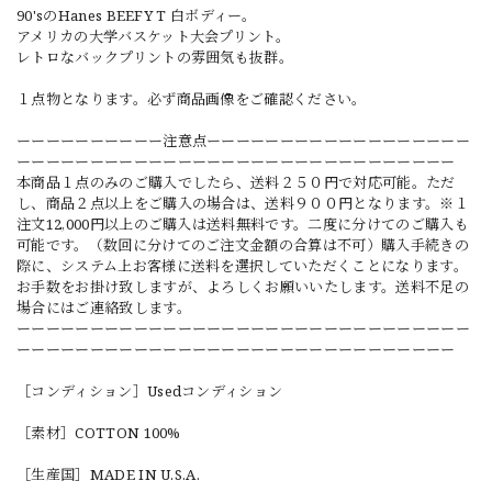
90'sのHanes BEEFY T 白ボディー。
アメリカの大学バスケット大会プリント。
レトロなバックプリントの雰囲気も抜群。
１点物となります。必ず商品画像をご確認ください。
ーーーーーーーーーー注意点ーーーーーーーーーーーーーーーーーー
ーーーーーーーーーーーーーーーーーーーーーーーーーーーーーー
本商品１点のみのご購入でしたら、送料２５０円で対応可能。ただ
し、商品２点以上をご購入の場合は、送料９００円となります。※１
注文12,000円以上のご購入は送料無料です。二度に分けてのご購入も
可能です。（数回に分けてのご注文金額の合算は不可）購入手続きの
際に、システム上お客様に送料を選択していただくことになります。
お手数をお掛け致しますが、よろしくお願いいたします。送料不足の
場合にはご連絡致します。
ーーーーーーーーーーーーーーーーーーーーーーーーーーーーーーー
ーーーーーーーーーーーーーーーーーーーーーーーーーーーーーー
［コンディション］Usedコンディション
［素材］COTTON 100%
［生産国］MADE IN U.S.A.