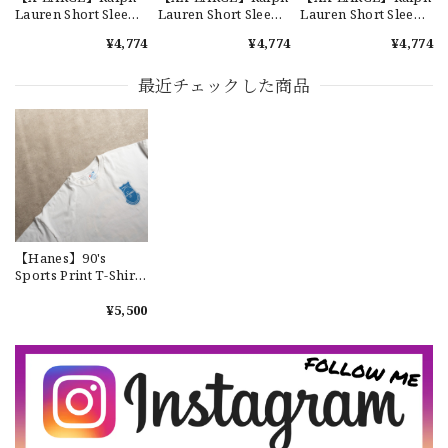
Lauren Short Sleeve
Lauren Short Sleeve
Lauren Short Sleeve
Cotton BD Shirt
Cotton BD Shirt
Cotton BD Shirt
¥4,774
¥4,774
¥4,774
"YARMOUTH" ラルフ
"YARMOUTH" ラルフ
"YARMOUTH" ラルフ
ローレン ユーズド 半
ローレン ユーズド 半
ローレン ユーズド 半
【Exclusive】Cooperstown Ball Cap × FAR EAST SIGNAL "DSA / NY" D GRAY×WHITE Made in USA 別注 新品 クーパーズタウンボールキャップ 6パネル グレー
袖 ボタンダウンシャ
袖 ボタンダウンシャ
袖 ボタンダウンシャ
最近チェックした商品
DSA
ツ No.113
ツ No.119
ツ No.144
2026/07/16
なかなか見つからないこの色味が本当に好きです！ありがと
うございました！
【LARGE】Ralph Lauren Short Sleeve Cotton BD Shirt ラルフローレン ユーズド 半袖 ボタンダウンシャツ No.146
【Hanes】90's
2026/07/14
Sports Print T-Shirt
Made In USA "USED"
ヴィンテージ Tシャツ
¥5,500
ヘインズ スポーツ ユ
ーズド NO.35
【Cooperstown Ball Cap】Made in USA Baseball Cap "NY" STONE×GREEN 新品 クーパーズタウンボールキャップ 6パネル ２トーン 緑
３.1947 New York Cubans
2026/07/01