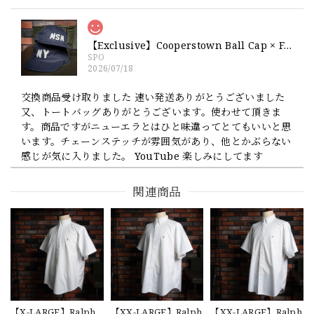
【Exclusive】Cooperstown Ball Cap × FAR EAST SIGNAL "NSN / NY" NAVY×WHITE Made in USA 別注 新品 クーパーズタウンボールキャップ 6パネル 紺
SPO
2026/07/18
交換商品受け取りました 速い発送ありがとうございました
又、トートバッグありがとうございます。使わせて頂きま
す。商品ですがニューエラとはひと味違ってとてもいいと思
います。チェーンステッチが雰囲気があり、他とかぶらない
感じが気に入りました。 YouTube 楽しみにしてます
関連商品
【Cooperstown Ball Cap】Made in USA Baseball Cap "1952 BIRMINGHAM BLACK BARONS" 新品 クーパーズタウンボールキャップ バーミングハムブラックバロンズ 6パネル
GREEN
2026/07/17
【W36】POLO by Ralph Lauren POLO CHINO ポロチノ ラルフローレン ユーズド ショーツ ショートパンツ No.30
2026/07/17
【X-LARGE】Ralph
【XX-LARGE】Ralph
【XX-LARGE】Ralph