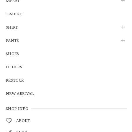
SWEAT
【W34】POLO by Ralph Lauren POLO CHINO ポロチノ ラルフローレン ユーズド No.141
2026/06/01
T-SHIRT
SHIRT
【Cooperstown Ball Cap】Made in USA Baseball Cap "1938 HOLLYWOOD STARS" 新品 クーパーズタウンボールキャップ ハリウッドスターズ 6パネル
PANTS
GREEN
2026/05/03
SHOES
OTHERS
【Additive and Line】Middle Tracker Wallet TWM-004 Maryam Horse Butt 3層 トラッカーウォレット ミドル 馬革 茶芯黒 ⑥
2026/04/27
RESTOCK
とても早く対応頂きありがとうございました。
NEW ARRIVAL
SHOP INFO
【S-S】Canadian Army ECW Combat Parka Full Set "USED" カナダ軍 コンバット パーカー CAECW130
2026/04/25
ABOUT