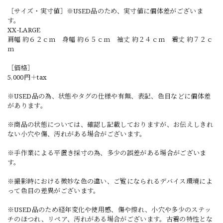
［サイズ・実寸値］※USED品のため、実寸値に個体差がございま
す。
XX-LARGE
肩幅 約６２ｃｍ 身幅 約６５ｃｍ 袖丈 約２４ｃｍ 着丈 約７２ｃ
ｍ
［価格］
5,000円＋tax
※USED品の為、状態やタグの仕様や有無、表記、色目などに個体差
があります。
※商品の状態については、確認し記載しておりますが、お伝えしきれ
ない小穴や傷、汚れがある場合がございます。
※手作業による平置き採寸の為、多少の誤差がある場合がございま
す。
※撮影時における微妙な色の違い、ご覧になられるデバイス環境によ
って色目の差異がございます。
※USED品のため経年変化や使用感、傷や擦れ、小穴や多少のステッ
チのほつれ、リペア、汚れがある場合がございます。古着の特性とな