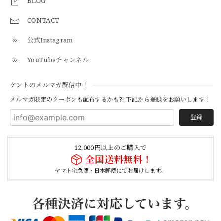
BLOG
CONTACT
【Cooperstown Ball Cap】Made in USA Baseball Cap "1952 BIRMINGHAM BLACK BARONS" 新品 クーパーズタウンボールキャップ バーミングハムブラックバロンズ 6パネル
BLACK
公式Instagram
2026/04/21
YouTubeチャンネル
【Cooperstown Ball Cap】Made in USA Baseball Cap "1938 HOLLYWOOD STARS" 新品 クーパーズタウンボールキャップ ハリウッドスターズ 6パネル
ケントのメルマガ配信中！
NAVY
2026/04/21
メルマガ限定のクーポンも配布するかも?! 下記から登録をお願いします！
登録
【USED】Canadian Army IECS Fleece Pants 実物 カナダ軍 フリースパンツ ユーズド
⑥サイズ
12,000円以上のご購入で
2026/04/17
全国送料無料！
ヤマト宅急便・日本郵便にてお届けします。
German Army Rubber Suspenders "Used" ドイツ軍 ラバーサスペンダー
2026/04/02