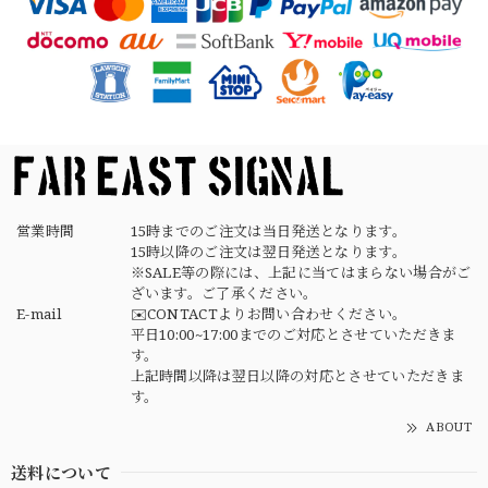
【Button Works】Mercury Dime Coin Necklace Silver 900 Silver 925 ボタンワークス マーキュリーダイム銀貨 ネックレス
2026/03/26
素早く丁寧な対応でありがとうございました デザインもタ
イプで良きです
営業時間
15時までのご注文は当日発送となります。
15時以降のご注文は翌日発送となります。
※SALE等の際には、上記に当てはまらない場合がご
ざいます。ご了承ください。
E-mail
✉️CONTACTよりお問い合わせください。
平日10:00~17:00までのご対応とさせていただきま
す。
上記時間以降は翌日以降の対応とさせていただきま
す。
ABOUT
送料について