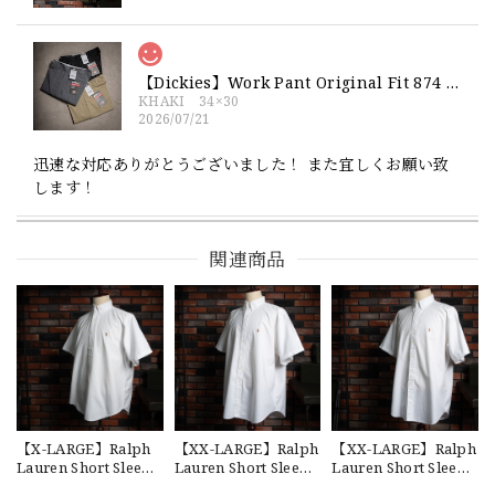
【Dickies】Work Pant Original Fit 874 新品 ディッキーズ オリジナルフィット ワークパンツ
KHAKI 34×30
2026/07/21
迅速な対応ありがとうございました！ また宜しくお願い致
します！
関連商品
【Exclusive】Cooperstown Ball Cap × FAR EAST SIGNAL "NSN / NY" NAVY×WHITE Made in USA 別注 新品 クーパーズタウンボールキャップ 6パネル 紺
SPO
2026/07/18
交換商品受け取りました 速い発送ありがとうございました
又、トートバッグありがとうございます。使わせて頂きま
す。商品ですがニューエラとはひと味違ってとてもいいと思
います。チェーンステッチが雰囲気があり、他とかぶらない
感じが気に入りました。 YouTube 楽しみにしてます
【X-LARGE】Ralph
【XX-LARGE】Ralph
【XX-LARGE】Ralph
Lauren Short Sleeve
Lauren Short Sleeve
Lauren Short Sleeve
Cotton BD Shirt
Cotton BD Shirt
Cotton BD Shirt