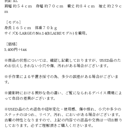
表記 XL
肩幅 約５４ｃｍ 身幅 約７０ｃｍ 着丈 約８４ｃｍ 袖丈 約２９ｃ
ｍ
［モデル］
身長１６５ｃｍ 体重７０ｋｇ
サイズX-LARGEのNo.14(BLAIREモデル)を着用。
［価格］
5,400円＋tax
※商品の状態については、確認し記載しておりますが、USED品のた
めお伝えしきれない小穴や傷、汚れがある場合がございます。
※手作業による平置き採寸の為、多少の誤差がある場合がございま
す。
※撮影時における微妙な色の違い、ご覧になられるデバイス環境によ
って色目の差異がございます。
※USED品のため退色や経年変化・使用感、傷や擦れ、小穴や多少の
ステッチのほつれ、リペア、汚れ、においがある場合がございます。
古着の特性となりますので、上記の内容での返品や交換は一切お断り
しております。必ずご理解頂きご購入くださいませ。