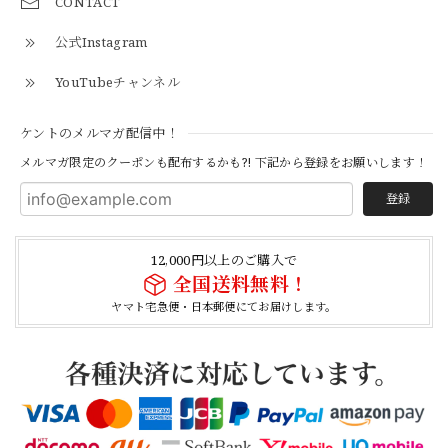
CONTACT
公式Instagram
とても早く対応頂きありがとうございました。
YouTubeチャンネル
【S-S】Canadian Army ECW Combat Parka Full Set "USED" カナダ軍 コンバット パーカー CAECW130
ケントのメルマガ配信中！
2026/04/25
メルマガ限定のクーポンも配布するかも?! 下記から登録をお願いします！
登録
【Cooperstown Ball Cap】Made in USA Baseball Cap "1952 BIRMINGHAM BLACK BARONS" 新品 クーパーズタウンボールキャップ バーミングハムブラックバロンズ 6パネル
BLACK
12,000円以上のご購入で
2026/04/21
全国送料無料！
ヤマト宅急便・日本郵便にてお届けします。
【Cooperstown Ball Cap】Made in USA Baseball Cap "1938 HOLLYWOOD STARS" 新品 クーパーズタウンボールキャップ ハリウッドスターズ 6パネル
NAVY
2026/04/21