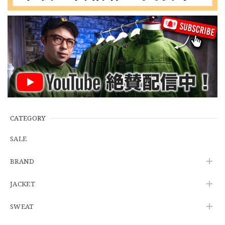
【Cooperstown Ball Cap】Made in USA Baseball Cap "NY" STONE×GREEN 新品 クーパーズタウンボールキャップ 6パネル ２トーン 緑
３.1947 New York Cubans
2026/07/01
【W35】POLO by Ralph Lauren POLO CHINO "PROSPECT PANT" ポロチノ ラルフローレン ユーズド プロスペクト No.145
2026/06/29
CATEGORY
SALE
【Additive and Line】Wallet Chain Nickel Silver WCH-005 新品 ウォレットチェーン 小判型 ニッケルシルバー 約40cm
BRAND
2026/06/27
JACKET
SWEAT
※WEB限定初売り【DEADSTOCK】U.S.Army ECWCS GEN3 LEVEL6 GORE-TEX Trousers "M-R" OCP 実物放出品 アメリカ軍 デッドストック スコーピオンW2 マルチカム オーバーパンツ 希少
2026/06/12