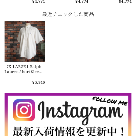
¥4,774
¥4,774
¥4,774
"YARMOUTH" ラルフ
"YARMOUTH" ラルフ
"YARMOUTH" ラルフ
ローレン ユーズド 半
ローレン ユーズド 半
ローレン ユーズド 半
【Cooperstown Ball Cap】Made in USA Baseball Cap "1952 BIRMINGHAM BLACK BARONS" 新品 クーパーズタウンボールキャップ バーミングハムブラックバロンズ 6パネル
袖 ボタンダウンシャ
袖 ボタンダウンシャ
袖 ボタンダウンシャ
最近チェックした商品
GREEN
ツ No.113
ツ No.119
ツ No.144
2026/07/17
【W36】POLO by Ralph Lauren POLO CHINO ポロチノ ラルフローレン ユーズド ショーツ ショートパンツ No.30
2026/07/17
【X-LARGE】Ralph
Lauren Short Sleeve
Cotton BD Shirt
【Exclusive】Cooperstown Ball Cap × FAR EAST SIGNAL "DSA / NY" D GRAY×WHITE Made in USA 別注 新品 クーパーズタウンボールキャップ 6パネル グレー
"BLAIRE" ラルフロー
¥5,940
DSA
レン ユーズド 半袖 ボ
2026/07/16
タンダウンシャツ
No.14
なかなか見つからないこの色味が本当に好きです！ありがと
うございました！
【LARGE】Ralph Lauren Short Sleeve Cotton BD Shirt ラルフローレン ユーズド 半袖 ボタンダウンシャツ No.146
2026/07/14