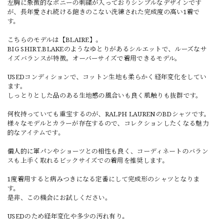
左胸に象徴的なポニーの刺繍が入っておりシンプルなデザインです
が、長年愛され続ける飽きのこない洗練された完成度の高い1着で
す。
こちらのモデルは【BLAIRE】。
BIG SHIRT,BLAKEのようなゆとりがあるシルエットで、ルーズなサ
イズバランスが特徴。オーバーサイズで着用できるモデル。
USEDコンディションで、コットン生地も柔らかく経年変化をしてい
ます。
しっとりとした品のある生地感の風合いも良く肌触りも抜群です。
何枚持っていても重宝するのが、RALPH LAURENのBDシャツです。
様々なモデルとカラーが存在するので、コレクションしたくなる魅力
的なアイテムです。
個人的に軍パンやショーツとの相性も良く、コーディネートのバラン
スも上手く取れるビックサイズでの着用を推奨します。
1度着用すると病みつきになる定番にして完成形のシャツとなりま
す。
是非、この機会にお試しください。
USEDのため経年変化や多少の汚れ有り。