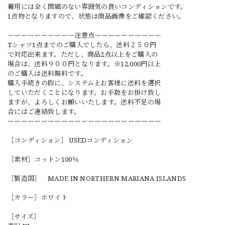
着用には全く問題のない雰囲気の良いコンディションです。
1点物となりますので、状態は商品画像をご確認ください。
ーーーーーーーーーー注意点ーーーーーーーーーー
Tシャツ1点までのご購入でしたら、送料２５０円
で対応出来ます。ただし、商品2点以上をご購入の
場合は、送料９００円となります。※12,000円以上
のご購入は送料無料です。
購入手続きの際に、システム上お客様に送料を選択
していただくことになります。お手数をお掛け致し
ますが、よろしくお願いいたします。送料不足の場
合にはご連絡致します。
ーーーーーーーーーーーーーーーーーーーーーーー
［コンディション］ USEDコンディション
［素材］コットン100％
［製造国］ MADE IN NORTHERN MARIANA ISLANDS
［カラー］ホワイト
［サイズ］