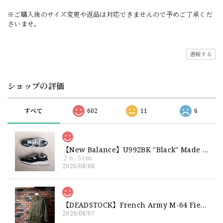
※ご購入後のサイズ変更や返品は対応できませんので予めご了承くだ
さいませ。
通報する
ショップの評価
すべて
602
11
6
【New Balance】U992BK "Black" Made in USA 新品 ニューバランス ブラック 黒 箱付き 26 26.5 27
２６.５cm
2026/08/08
【DEADSTOCK】French Army M-64 Field Jacket "92C" 実物 フランス軍 フィールドジャケット コットンサテン300 デッドストック
2026/08/07