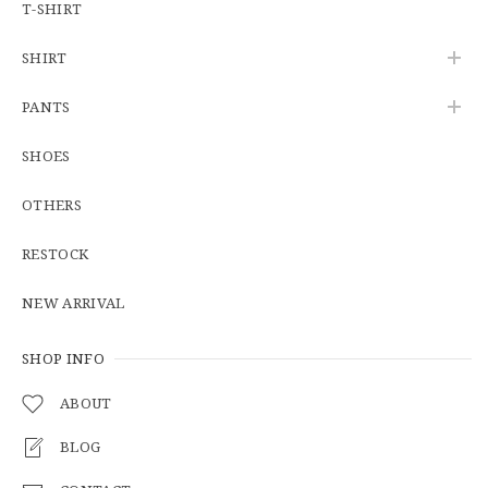
T-SHIRT
SHIRT
U.S.Army Physical Fitness Uniform Jacket "USED" 米軍 APFU トレーニングジャケット ユーズド
PANTS
SMALL SHORT
2026/06/08
SHOES
OTHERS
【W34】POLO by Ralph Lauren POLO CHINO ポロチノ ラルフローレン ユーズド No.141
2026/06/01
RESTOCK
NEW ARRIVAL
【Cooperstown Ball Cap】Made in USA Baseball Cap "1938 HOLLYWOOD STARS" 新品 クーパーズタウンボールキャップ ハリウッドスターズ 6パネル
GREEN
SHOP INFO
2026/05/03
ABOUT
BLOG
【Additive and Line】Middle Tracker Wallet TWM-004 Maryam Horse Butt 3層 トラッカーウォレット ミドル 馬革 茶芯黒 ⑥
2026/04/27