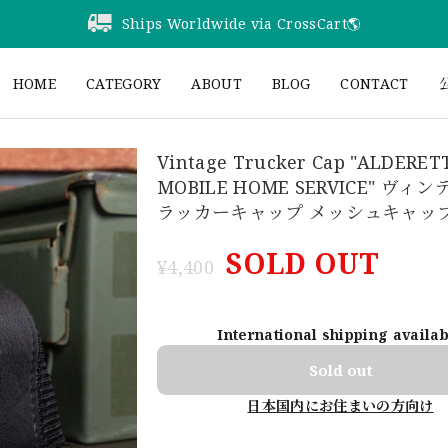
Ships Worldwide via CrossCart🌎️
HOME
CATEGORY
ABOUT
BLOG
CONTACT
公
Vintage Trucker Cap "ALDERET
MOBILE HOME SERVICE" ヴィ
ラッカーキャップ メッシュキャップ 
SOLD OUT
¥4,400
International shipping availa
Sold out
日本国内にお住まいの方向け