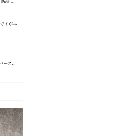
【Exclusive】Cooperstown Ball Cap × FAR EAST SIGNAL "NSN / NY" NAVY×WHITE Made in USA 別注 新品 クーパーズタウンボールキャップ 6パネル 紺
品ですがニ
。
【Cooperstown Ball Cap】Made in USA Baseball Cap "1952 BIRMINGHAM BLACK BARONS" 新品 クーパーズタウンボールキャップ バーミングハムブラックバロンズ 6パネル
o.30