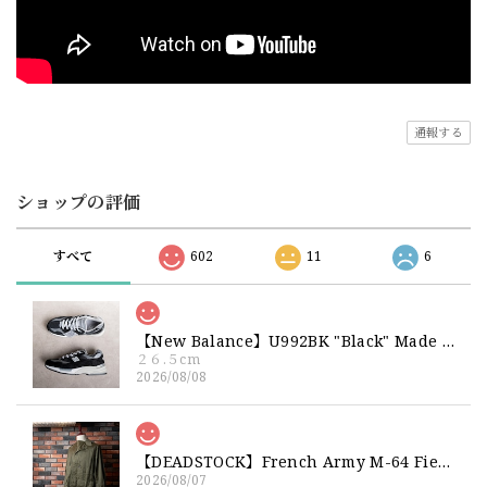
通報する
ショップの評価
すべて
602
11
6
【New Balance】U992BK "Black" Made in USA 新品 ニューバランス ブラック 黒 箱付き 26 26.5 27
２６.５cm
2026/08/08
【DEADSTOCK】French Army M-64 Field Jacket "92C" 実物 フランス軍 フィールドジャケット コットンサテン300 デッドストック
2026/08/07