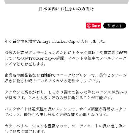
日本国内にお住まいの方向け
Save
年々希少性を増すVintage Trucker Cap が入荷しました。
欧米の企業がプロモーションのためにトラック運転手や農業者に配布
していたのがTrucker Capの起源。イベントや催事のノベルティーグ
ッズなども存在します。
企業名や商品名など個性的でユニークなプリントで、長年ビンテージ
好きに愛され続けているアメカジの定番キャップです。
クラウンに高さが有り、しっかり深めで被った際にバランスが良いの
が特徴です。ツバも大きく好みの形に曲げることが可能です。
バックサイドは通気性の良いメッシュで、サイズ調整が容易なスナッ
プバック。機能性も申し分なく気軽な被り心地となります。
カラーバリエーションも豊富なので、コーディネートの良い差し色と
して非常に重宝します。