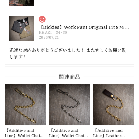
【Dickies】Work Pant Original Fit 874 新品 ディッキーズ オリジナルフィット ワークパンツ
KHAKI 34×30
2026/07/21
迅速な対応ありがとうございました！ また宜しくお願い致
します！
関連商品
【Exclusive】Cooperstown Ball Cap × FAR EAST SIGNAL "NSN / NY" NAVY×WHITE Made in USA 別注 新品 クーパーズタウンボールキャップ 6パネル 紺
SPO
2026/07/18
交換商品受け取りました 速い発送ありがとうございました
又、トートバッグありがとうございます。使わせて頂きま
す。商品ですがニューエラとはひと味違ってとてもいいと思
います。チェーンステッチが雰囲気があり、他とかぶらない
感じが気に入りました。 YouTube 楽しみにしてます
【Additive and
【Additive and
【Additive and
Line】Wallet Chain
Line】Wallet Chain
Line】Leather