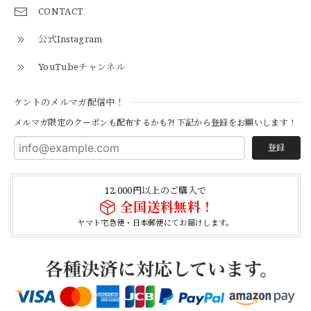
2026/04/27
CONTACT
公式Instagram
とても早く対応頂きありがとうございました。
YouTubeチャンネル
【S-S】Canadian Army ECW Combat Parka Full Set "USED" カナダ軍 コンバット パーカー CAECW130
ケントのメルマガ配信中！
2026/04/25
メルマガ限定のクーポンも配布するかも?! 下記から登録をお願いします！
登録
【Cooperstown Ball Cap】Made in USA Baseball Cap "1952 BIRMINGHAM BLACK BARONS" 新品 クーパーズタウンボールキャップ バーミングハムブラックバロンズ 6パネル
BLACK
12,000円以上のご購入で
2026/04/21
全国送料無料！
ヤマト宅急便・日本郵便にてお届けします。
【Cooperstown Ball Cap】Made in USA Baseball Cap "1938 HOLLYWOOD STARS" 新品 クーパーズタウンボールキャップ ハリウッドスターズ 6パネル
NAVY
2026/04/21