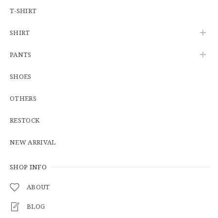
2026/06/12
T-SHIRT
SHIRT
U.S.Army Physical Fitness Uniform Jacket "USED" 米軍 APFU トレーニングジャケット ユーズド
PANTS
SMALL SHORT
2026/06/08
SHOES
OTHERS
【W34】POLO by Ralph Lauren POLO CHINO ポロチノ ラルフローレン ユーズド No.141
2026/06/01
RESTOCK
NEW ARRIVAL
【Cooperstown Ball Cap】Made in USA Baseball Cap "1938 HOLLYWOOD STARS" 新品 クーパーズタウンボールキャップ ハリウッドスターズ 6パネル
GREEN
SHOP INFO
2026/05/03
ABOUT
BLOG
【Additive and Line】Middle Tracker Wallet TWM-004 Maryam Horse Butt 3層 トラッカーウォレット ミドル 馬革 茶芯黒 ⑥