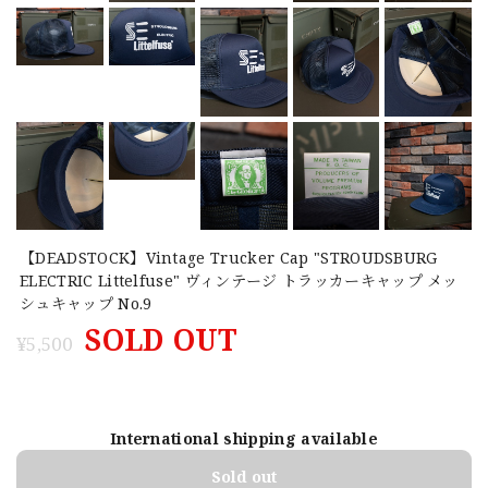
【DEADSTOCK】Vintage Trucker Cap "STROUDSBURG
ELECTRIC Littelfuse" ヴィンテージ トラッカーキャップ メッ
シュキャップ No.9
SOLD OUT
¥5,500
International shipping available
Sold out