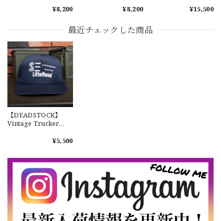
Brass WCH-001 新品
Nickel Silver WCH-
Wallet Chain Horse
¥8,200
¥8,200
¥15,500
ウォレットチェーン
005 新品 ウォレット
Butt & Brass WCH-
小判型 真鍮 約40cm
チェーン 小判型 ニッ
006 新品 レザーウォ
【Cooperstown Ball Cap】Made in USA Baseball Cap "1952 BIRMINGHAM BLACK BARONS" 新品 クーパーズタウンボールキャップ バーミングハムブラックバロンズ 6パネル
約45cm
ケルシルバー 約40cm
レットチェーン 馬革
最近チェックした商品
GREEN
小判型 真鍮 約40cm
2026/07/17
【W36】POLO by Ralph Lauren POLO CHINO ポロチノ ラルフローレン ユーズド ショーツ ショートパンツ No.30
2026/07/17
【DEADSTOCK】
Vintage Trucker
Cap "STROUDSBURG
【Exclusive】Cooperstown Ball Cap × FAR EAST SIGNAL "DSA / NY" D GRAY×WHITE Made in USA 別注 新品 クーパーズタウンボールキャップ 6パネル グレー
ELECTRIC
¥5,500
DSA
Littelfuse" ヴィンテ
2026/07/16
ージ トラッカーキャ
ップ メッシュキャッ
なかなか見つからないこの色味が本当に好きです！ありがと
プ No.9
うございました！
【LARGE】Ralph Lauren Short Sleeve Cotton BD Shirt ラルフローレン ユーズド 半袖 ボタンダウンシャツ No.146