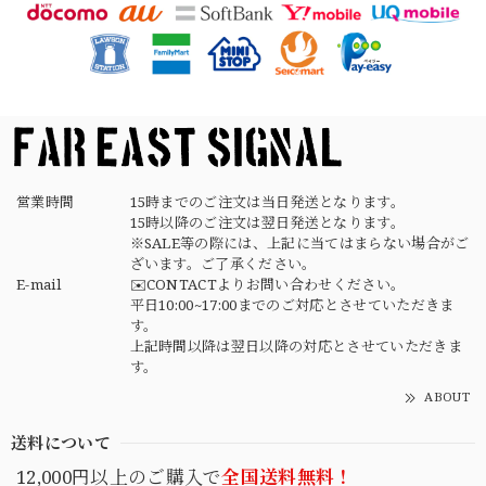
【USED】Canadian Army IECS Fleece Pants 実物 カナダ軍 フリースパンツ ユーズド
⑥サイズ
2026/04/17
営業時間
15時までのご注文は当日発送となります。
15時以降のご注文は翌日発送となります。
※SALE等の際には、上記に当てはまらない場合がご
ざいます。ご了承ください。
E-mail
✉️CONTACTよりお問い合わせください。
平日10:00~17:00までのご対応とさせていただきま
す。
上記時間以降は翌日以降の対応とさせていただきま
す。
ABOUT
送料について
12,000円以上のご購入で
全国送料無料！