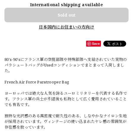
International shipping available
Sold out
日本国内にお住まいの方向け
Save
80's-90'sにフランス軍の空挺部隊や特殊部隊へ支給されていた実物の
パラシュートバッグがUsedコンディションでまとまって入荷しまし
た。
French Air Force Paratrooper Bag
ヨーロッパでは絶大な人気を誇るユーロミリタリーを代表する名作で
す。フランス軍の兵士が引退後も私物として広く愛用されていること
でも有名です。
独特な光沢感のある高密度で耐久性のある、しなやかなナイロン生地
が採用されています。ヴィンテージの使い込まれたヤレ感の雰囲気が
存在感を放っています。