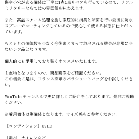
傷や小穴がある個体は丁寧に1点1点リペアを行っているので、リアル
ミリタリーならではの雰囲気も味わえます。
また、高温スチーム処理を施し徹底的に消臭と除菌を行い最後に防水
スプレーでコーティングしているので安心して使える状態に仕上がっ
ています。
もともとの個体数も少なく今後まとまって放出される機会が非常に少
ないレア品となります。
個人的にも愛用しており強くオススメいたします。
１点物となりますので、商品画像をご確認ください。
この機会に是非、フランス空軍のパラシュートバッグをお試しくださ
い。
YouTubeチャンネルで更に詳しくご紹介をしております。是非ご視聴
ください。
※着用個体は別個体となります。サイズ感をご参考ください。
［コンディション］USED
［素材］ナイロンなど