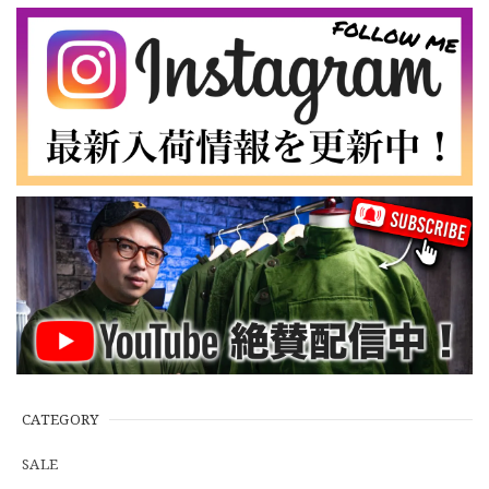
なかなか見つからないこの色味が本当に好きです！ありがと
うございました！
【LARGE】Ralph Lauren Short Sleeve Cotton BD Shirt ラルフローレン ユーズド 半袖 ボタンダウンシャツ No.146
2026/07/14
【Cooperstown Ball Cap】Made in USA Baseball Cap "NY" STONE×GREEN 新品 クーパーズタウンボールキャップ 6パネル ２トーン 緑
３.1947 New York Cubans
2026/07/01
【W35】POLO by Ralph Lauren POLO CHINO "PROSPECT PANT" ポロチノ ラルフローレン ユーズド プロスペクト No.145
2026/06/29
CATEGORY
SALE