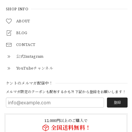
【Cooperstown Ball Cap】Made in USA Baseball Cap "1938 HOLLYWOOD STARS" 新品 クーパーズタウンボールキャップ ハリウッドスターズ 6パネル
GREEN
SHOP INFO
2026/05/03
ABOUT
BLOG
【Additive and Line】Middle Tracker Wallet TWM-004 Maryam Horse Butt 3層 トラッカーウォレット ミドル 馬革 茶芯黒 ⑥
2026/04/27
CONTACT
公式Instagram
とても早く対応頂きありがとうございました。
YouTubeチャンネル
【S-S】Canadian Army ECW Combat Parka Full Set "USED" カナダ軍 コンバット パーカー CAECW130
ケントのメルマガ配信中！
2026/04/25
メルマガ限定のクーポンも配布するかも?! 下記から登録をお願いします！
登録
【Cooperstown Ball Cap】Made in USA Baseball Cap "1952 BIRMINGHAM BLACK BARONS" 新品 クーパーズタウンボールキャップ バーミングハムブラックバロンズ 6パネル
BLACK
12,000円以上のご購入で
2026/04/21
全国送料無料！