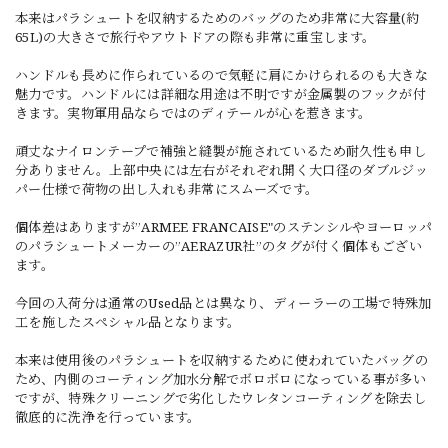
本来はパラシュートを収納するためのバッグのため非常に大容量(約
65L)の大きさで旅行やアウトドアの際も非常に重宝します。
ハンドルも長めに作られているので気軽に肩にかけられるのも大きな
魅力です。ハンドルには詳細な用途は不明ですが金属製のフックが付
きます。実物軍用品ならではのディテールが心を惹きます。
頑丈なナイロンテープで補強と縫製が施されているため耐久性も申し
分ありません。上部中央には左右がそれぞれ開く大口径のダブルジッ
パー仕様で荷物の出し入れも非常にスムーズです。
個体差はありますが”ARMEE FRANCAISE"のステンシルやヨーロッパ
のパラシュートメーカーの”AERAZUR社”のタグが付く個体もござい
ます。
今回の入荷分は通常のUsed品とは異なり、ディーラーの工場で特殊加
工を施したスペシャル品となります。
本来は使用後のパラシュートを収納するために使われていたバッグの
ため、内側のコーティング加水分解でボロボロになっている事が多い
ですが、特殊クリーニングで劣化したウレタンコーティングを除去し
徹底的に洗浄を行っています。