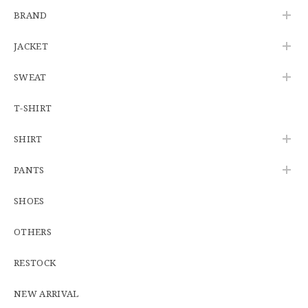
【Additive and Line】Wallet Chain Nickel Silver WCH-005 新品 ウォレットチェーン 小判型 ニッケルシルバー 約40cm
BRAND
2026/06/27
JACKET
SWEAT
※WEB限定初売り【DEADSTOCK】U.S.Army ECWCS GEN3 LEVEL6 GORE-TEX Trousers "M-R" OCP 実物放出品 アメリカ軍 デッドストック スコーピオンW2 マルチカム オーバーパンツ 希少
2026/06/12
T-SHIRT
SHIRT
U.S.Army Physical Fitness Uniform Jacket "USED" 米軍 APFU トレーニングジャケット ユーズド
PANTS
SMALL SHORT
2026/06/08
SHOES
OTHERS
【W34】POLO by Ralph Lauren POLO CHINO ポロチノ ラルフローレン ユーズド No.141
2026/06/01
RESTOCK
NEW ARRIVAL