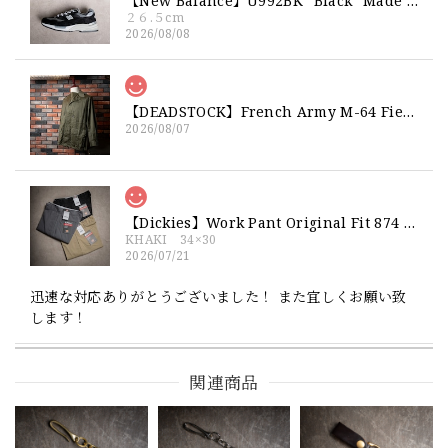
【New Balance】U992BK "Black" Made in USA 新品 ニューバランス ブラック 黒 箱付き 26 26.5 27
２６.５cm
2026/08/08
【DEADSTOCK】French Army M-64 Field Jacket "92C" 実物 フランス軍 フィールドジャケット コットンサテン300 デッドストック
2026/08/07
【Dickies】Work Pant Original Fit 874 新品 ディッキーズ オリジナルフィット ワークパンツ
KHAKI 34×30
2026/07/21
迅速な対応ありがとうございました！ また宜しくお願い致
します！
関連商品
【Exclusive】Cooperstown Ball Cap × FAR EAST SIGNAL "NSN / NY" NAVY×WHITE Made in USA 別注 新品 クーパーズタウンボールキャップ 6パネル 紺
SPO
2026/07/18