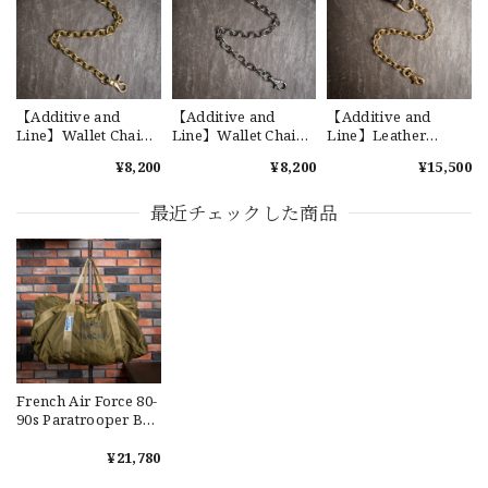
交換商品受け取りました 速い発送ありがとうございました
又、トートバッグありがとうございます。使わせて頂きま
す。商品ですがニューエラとはひと味違ってとてもいいと思
います。チェーンステッチが雰囲気があり、他とかぶらない
感じが気に入りました。 YouTube 楽しみにしてます
【Additive and
【Additive and
【Additive and
Line】Wallet Chain
Line】Wallet Chain
Line】Leather
Brass WCH-001 新品
Nickel Silver WCH-
Wallet Chain Horse
¥8,200
¥8,200
¥15,500
ウォレットチェーン
005 新品 ウォレット
Butt & Brass WCH-
小判型 真鍮 約40cm
チェーン 小判型 ニッ
006 新品 レザーウォ
【Cooperstown Ball Cap】Made in USA Baseball Cap "1952 BIRMINGHAM BLACK BARONS" 新品 クーパーズタウンボールキャップ バーミングハムブラックバロンズ 6パネル
約45cm
ケルシルバー 約40cm
レットチェーン 馬革
最近チェックした商品
GREEN
小判型 真鍮 約40cm
2026/07/17
【W36】POLO by Ralph Lauren POLO CHINO ポロチノ ラルフローレン ユーズド ショーツ ショートパンツ No.30
2026/07/17
French Air Force 80-
90s Paratrooper Bag
65L フランス空軍 パ
【Exclusive】Cooperstown Ball Cap × FAR EAST SIGNAL "DSA / NY" D GRAY×WHITE Made in USA 別注 新品 クーパーズタウンボールキャップ 6パネル グレー
ラシュートバッグ ユ
¥21,780
DSA
ーズド 希少 No.685
2026/07/16