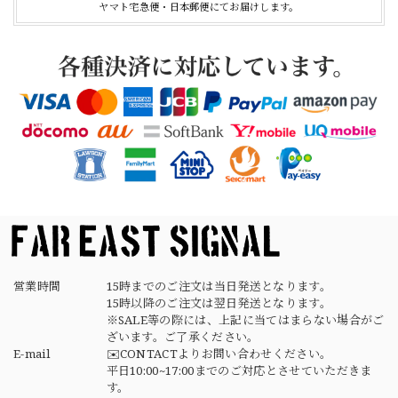
ヤマト宅急便・日本郵便にてお届けします。
【Cooperstown Ball Cap】Made in USA Baseball Cap "1938 HOLLYWOOD STARS" 新品 クーパーズタウンボールキャップ ハリウッドスターズ 6パネル
NAVY
2026/04/21
【USED】Canadian Army IECS Fleece Pants 実物 カナダ軍 フリースパンツ ユーズド
⑥サイズ
2026/04/17
営業時間
15時までのご注文は当日発送となります。
15時以降のご注文は翌日発送となります。
※SALE等の際には、上記に当てはまらない場合がご
ざいます。ご了承ください。
E-mail
✉️CONTACTよりお問い合わせください。
平日10:00~17:00までのご対応とさせていただきま
す。