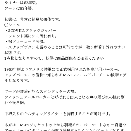
ライナーは82年製。
フードは83年製。
状態は、非常に綺麗な個体です。
◯シェル
・SCOVILLブラックジッパー
・フロント裾にシミ汚れ有り。
・裾ドローコード欠損。
・スナップボタンを留めることは可能ですが、数ヶ所若干外れやすい
状態です。
1点物となりますので、状態は商品画像をご確認ください。
1965年頃よりアメリカ陸軍にて正式採用された極寒地用パーカー。
モッズパーカーの愛称で知られるM-51フィールドパーカーの後継モデ
ルとなります。
フードが装着可能なスタンドカラーの襟。
フィッシュテールパーカーと呼ばれる由来となる魚の尾びれの様に別
れた後ろ裾。
中綿入りのキルティングライナーを装着することが可能です。
本来は、M-65ジャケットの上から羽織るオーバーコートなので身幅や
アームホールにボリュームが有り綺麗なAラインシルエットとなりま