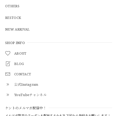
OTHERS
【Additive and Line】Middle Tracker Wallet TWM-004 Maryam Horse Butt 3層 トラッカーウォレット ミドル 馬革 茶芯黒 ⑥
2026/04/27
RESTOCK
とても早く対応頂きありがとうございました。
NEW ARRIVAL
SHOP INFO
【S-S】Canadian Army ECW Combat Parka Full Set "USED" カナダ軍 コンバット パーカー CAECW130
2026/04/25
ABOUT
BLOG
CONTACT
【Cooperstown Ball Cap】Made in USA Baseball Cap "1952 BIRMINGHAM BLACK BARONS" 新品 クーパーズタウンボールキャップ バーミングハムブラックバロンズ 6パネル
BLACK
公式Instagram
2026/04/21
YouTubeチャンネル
【Cooperstown Ball Cap】Made in USA Baseball Cap "1938 HOLLYWOOD STARS" 新品 クーパーズタウンボールキャップ ハリウッドスターズ 6パネル
ケントのメルマガ配信中！
NAVY
2026/04/21
メルマガ限定のクーポンも配布するかも?! 下記から登録をお願いします！