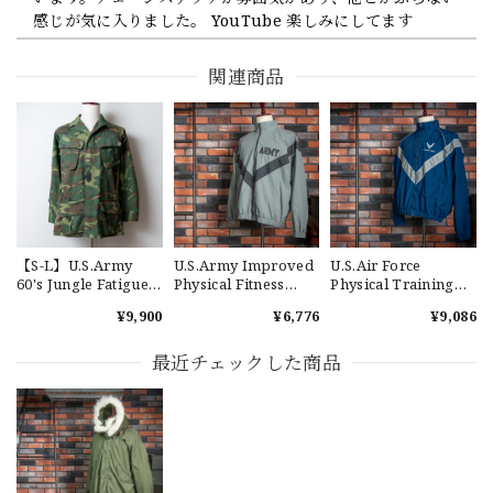
感じが気に入りました。 YouTube 楽しみにしてます
関連商品
【Cooperstown Ball Cap】Made in USA Baseball Cap "1952 BIRMINGHAM BLACK BARONS" 新品 クーパーズタウンボールキャップ バーミングハムブラックバロンズ 6パネル
GREEN
2026/07/17
【W36】POLO by Ralph Lauren POLO CHINO ポロチノ ラルフローレン ユーズド ショーツ ショートパンツ No.30
2026/07/17
【S-L】U.S.Army
U.S.Army Improved
U.S.Air Force
60's Jungle Fatigue
Physical Fitness
Physical Training
Jacket ERDL "Used"
Uniform Jacket
Uniform Jacket
¥9,900
¥6,776
¥9,086
実物 アメリカ軍 ジャ
"USED" 米軍 IPFU ト
"USED" アメリカ空軍
ングルファティーグ
レーニングジャケッ
USAF PTU トレーニ
【Exclusive】Cooperstown Ball Cap × FAR EAST SIGNAL "DSA / NY" D GRAY×WHITE Made in USA 別注 新品 クーパーズタウンボールキャップ 6パネル グレー
ジャケット グリーン
ト
ングジャケット ユー
最近チェックした商品
DSA
リーフカモ 迷彩
ズド
2026/07/16
No.634
なかなか見つからないこの色味が本当に好きです！ありがと
うございました！