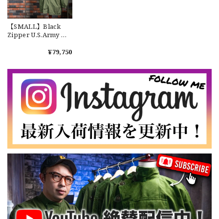
【LARGE】Ralph Lauren Short Sleeve Cotton BD Shirt ラルフローレン ユーズド 半袖 ボタンダウンシャツ No.146
【SMALL】Black
2026/07/14
Zipper U.S.Army M-
65 Field Parka Full
Set アメリカ軍実物
¥79,750
M65 フィッシュテー
ルパーカー フルセッ
【Cooperstown Ball Cap】Made in USA Baseball Cap "NY" STONE×GREEN 新品 クーパーズタウンボールキャップ 6パネル ２トーン 緑
ト ブラックジッパー
３.1947 New York Cubans
ユーズド S No.113
2026/07/01
【W35】POLO by Ralph Lauren POLO CHINO "PROSPECT PANT" ポロチノ ラルフローレン ユーズド プロスペクト No.145
2026/06/29
【Additive and Line】Wallet Chain Nickel Silver WCH-005 新品 ウォレットチェーン 小判型 ニッケルシルバー 約40cm
2026/06/27