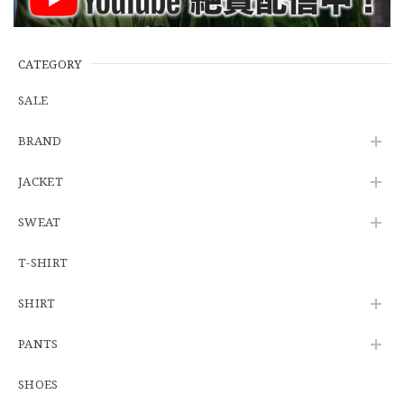
※WEB限定初売り【DEADSTOCK】U.S.Army ECWCS GEN3 LEVEL6 GORE-TEX Trousers "M-R" OCP 実物放出品 アメリカ軍 デッドストック スコーピオンW2 マルチカム オーバーパンツ 希少
2026/06/12
CATEGORY
SALE
U.S.Army Physical Fitness Uniform Jacket "USED" 米軍 APFU トレーニングジャケット ユーズド
BRAND
SMALL SHORT
2026/06/08
JACKET
SWEAT
【W34】POLO by Ralph Lauren POLO CHINO ポロチノ ラルフローレン ユーズド No.141
2026/06/01
T-SHIRT
SHIRT
【Cooperstown Ball Cap】Made in USA Baseball Cap "1938 HOLLYWOOD STARS" 新品 クーパーズタウンボールキャップ ハリウッドスターズ 6パネル
PANTS
GREEN
2026/05/03
SHOES