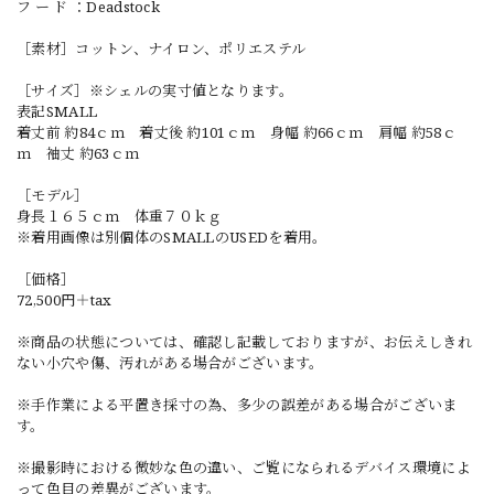
フ ー ド ：Deadstock
［素材］コットン、ナイロン、ポリエステル
［サイズ］※シェルの実寸値となります。
表記SMALL
着丈前 約84ｃｍ 着丈後 約101ｃｍ 身幅 約66ｃｍ 肩幅 約58ｃ
ｍ 袖丈 約63ｃｍ
［モデル］
身長１６５ｃｍ 体重７０ｋｇ
※着用画像は別個体のSMALLのUSEDを着用。
［価格］
72,500円＋tax
※商品の状態については、確認し記載しておりますが、お伝えしきれ
ない小穴や傷、汚れがある場合がございます。
※手作業による平置き採寸の為、多少の誤差がある場合がございま
す。
※撮影時における微妙な色の違い、ご覧になられるデバイス環境によ
って色目の差異がございます。