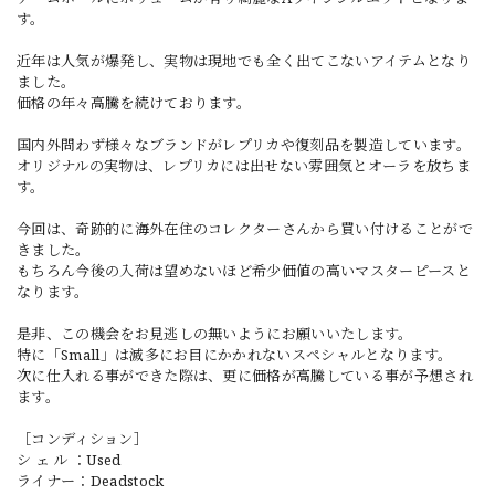
す。
近年は人気が爆発し、実物は現地でも全く出てこないアイテムとなり
ました。
価格の年々高騰を続けております。
国内外問わず様々なブランドがレプリカや復刻品を製造しています。
オリジナルの実物は、レプリカには出せない雰囲気とオーラを放ちま
す。
今回は、奇跡的に海外在住のコレクターさんから買い付けることがで
きました。
もちろん今後の入荷は望めないほど希少価値の高いマスターピースと
なります。
是非、この機会をお見逃しの無いようにお願いいたします。
特に「Small」は滅多にお目にかかれないスペシャルとなります。
次に仕入れる事ができた際は、更に価格が高騰している事が予想され
ます。
［コンディション］
シ ェ ル ：Used
ライナー：Deadstock