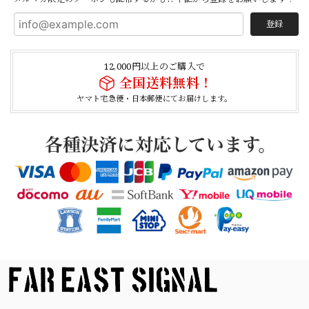
登録
【USED】Canadian Army IECS Fleece Pants 実物 カナダ軍 フリースパンツ ユーズド
⑥サイズ
12,000円以上のご購入で
2026/04/17
全国送料無料！
ヤマト宅急便・日本郵便にてお届けします。
German Army Rubber Suspenders "Used" ドイツ軍 ラバーサスペンダー
2026/04/02
【Button Works】Mercury Dime Coin Necklace Silver 900 Silver 925 ボタンワークス マーキュリーダイム銀貨 ネックレス
2026/03/26
素早く丁寧な対応でありがとうございました デザインもタ
イプで良きです