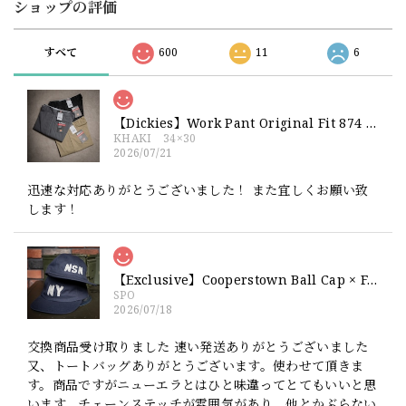
ショップの評価
すべて
600
11
6
【Dickies】Work Pant Original Fit 874 新品 ディッキーズ オリジナルフィット ワークパンツ
KHAKI 34×30
2026/07/21
迅速な対応ありがとうございました！ また宜しくお願い致
します！
【Exclusive】Cooperstown Ball Cap × FAR EAST SIGNAL "NSN / NY" NAVY×WHITE Made in USA 別注 新品 クーパーズタウンボールキャップ 6パネル 紺
SPO
2026/07/18
交換商品受け取りました 速い発送ありがとうございました
又、トートバッグありがとうございます。使わせて頂きま
す。商品ですがニューエラとはひと味違ってとてもいいと思
います。チェーンステッチが雰囲気があり、他とかぶらない