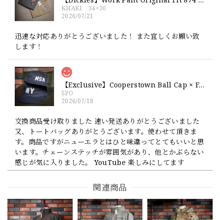
KHAKI 34×30
2026/07/21
迅速な対応ありがとうございました！ また宜しくお願い致
します！
【Exclusive】Cooperstown Ball Cap × FAR EAST SIGNAL "NSN / NY" NAVY×WHITE Made in USA 別注 新品 クーパーズタウンボールキャップ 6パネル 紺
SPO
2026/07/18
交換商品受け取りました 速い発送ありがとうございました
又、トートバッグありがとうございます。使わせて頂きま
す。商品ですがニューエラとはひと味違ってとてもいいと思
います。チェーンステッチが雰囲気があり、他とかぶらない
感じが気に入りました。 YouTube 楽しみにしてます
関連商品
【Cooperstown Ball Cap】Made in USA Baseball Cap "1952 BIRMINGHAM BLACK BARONS" 新品 クーパーズタウンボールキャップ バーミングハムブラックバロンズ 6パネル
GREEN
2026/07/17