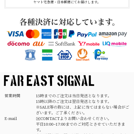
ヤマト宅急便・日本郵便にてお届けします。
German Army Rubber Suspenders "Used" ドイツ軍 ラバーサスペンダー
2026/04/02
【Button Works】Mercury Dime Coin Necklace Silver 900 Silver 925 ボタンワークス マーキュリーダイム銀貨 ネックレス
2026/03/26
素早く丁寧な対応でありがとうございました デザインもタ
イプで良きです
営業時間
15時までのご注文は当日発送となります。
15時以降のご注文は翌日発送となります。
※SALE等の際には、上記に当てはまらない場合がご
ざいます。ご了承ください。
E-mail
✉️CONTACTよりお問い合わせください。
平日10:00~17:00までのご対応とさせていただきま
す。