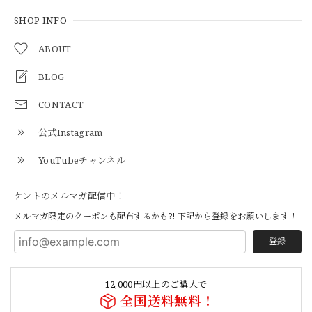
SHOP INFO
【S-S】Canadian Army ECW Combat Parka Full Set "USED" カナダ軍 コンバット パーカー CAECW130
2026/04/25
ABOUT
BLOG
CONTACT
【Cooperstown Ball Cap】Made in USA Baseball Cap "1952 BIRMINGHAM BLACK BARONS" 新品 クーパーズタウンボールキャップ バーミングハムブラックバロンズ 6パネル
BLACK
公式Instagram
2026/04/21
YouTubeチャンネル
【Cooperstown Ball Cap】Made in USA Baseball Cap "1938 HOLLYWOOD STARS" 新品 クーパーズタウンボールキャップ ハリウッドスターズ 6パネル
ケントのメルマガ配信中！
NAVY
2026/04/21
メルマガ限定のクーポンも配布するかも?! 下記から登録をお願いします！
登録
【USED】Canadian Army IECS Fleece Pants 実物 カナダ軍 フリースパンツ ユーズド
⑥サイズ
12,000円以上のご購入で
2026/04/17
全国送料無料！