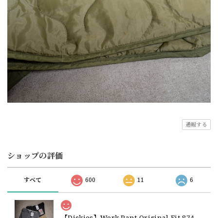
通報する
ショップの評価
すべて
600
11
6
【Dickies】Work Pant Original Fit 874 新品 ディッキーズ オリジナルフィット ワークパンツ