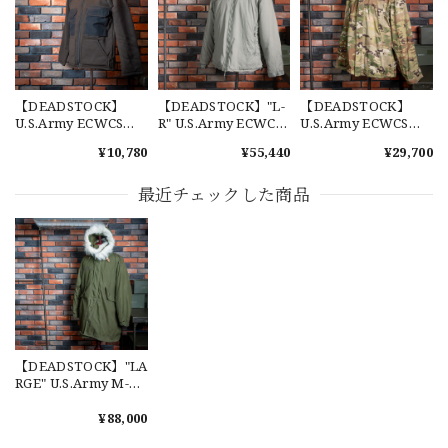
【W36】POLO by Ralph Lauren POLO CHINO ポロチノ ラルフローレン ユーズド ショーツ ショートパンツ No.30
2026/07/17
【DEADSTOCK】
【DEADSTOCK】"L-
【DEADSTOCK】
U.S.Army ECWCS
R" U.S.Army ECWCS
U.S.Army ECWCS
Gen1 Pile Fleece
Gen3 Level7 Jacket
GEN3 LEVEL6
¥10,780
¥55,440
¥29,700
Jacket "BEAR
TENNIER
GORE-TEX Jacket
JACKET" 実物 アメリ
INDUSTRIES社製 実
"M-R" OCP 実物放出
【Exclusive】Cooperstown Ball Cap × FAR EAST SIGNAL "DSA / NY" D GRAY×WHITE Made in USA 別注 新品 クーパーズタウンボールキャップ 6パネル グレー
カ軍 ベアージャケッ
物 アメリカ軍 エクワ
品 アメリカ軍 デッド
最近チェックした商品
DSA
ト デッドストック
ックス レベル7 デッ
ストック スコーピオ
2026/07/16
ドストック 希少 次世
ンW2 マルチカム 希
代モデル
少 新品未使用
なかなか見つからないこの色味が本当に好きです！ありがと
うございました！
【LARGE】Ralph Lauren Short Sleeve Cotton BD Shirt ラルフローレン ユーズド 半袖 ボタンダウンシャツ No.146
【DEADSTOCK】"LA
2026/07/14
RGE" U.S.Army M-65
Field Parka Full Set
アメリカ軍実物 M65
¥88,000
フィッシュテールパ