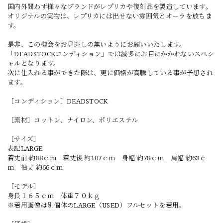
国内外問わず様々なブランドがレプリカや復刻品を製造しています。
オリジナルの実物は、レプリカには出せない雰囲気とオーラを放ちま
す。
是非、この機会をお見逃しの無いようにお願いいたします。
「DEADSTOCKコンディション」では滅多にお目にかかれないスペシ
ャルとなります。
次に仕入れる事ができた際は、更に価格が高騰している事が予想され
ます。
［コンディション］DEADSTOCK
［素材］コットン、ナイロン、ポリエステル
［サイズ］
表記LARGE
着丈前 約88ｃｍ 着丈後 約107ｃｍ 身幅 約78ｃｍ 肩幅 約63ｃ
ｍ 袖丈 約66ｃｍ
［モデル］
身長１６５ｃｍ 体重７０ｋｇ
※着用画像は別個体のLARGE（USED）フルセットを着用。