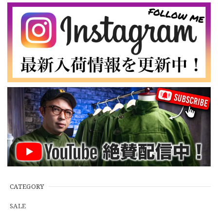
ーカー フルセット デ
【Cooperstown Ball Cap】Made in USA Baseball Cap "NY" STONE×GREEN 新品 クーパーズタウンボールキャップ 6パネル ２トーン 緑
ッドストック L
３.1947 New York Cubans
No.110
2026/07/01
【W35】POLO by Ralph Lauren POLO CHINO "PROSPECT PANT" ポロチノ ラルフローレン ユーズド プロスペクト No.145
2026/06/29
【Additive and Line】Wallet Chain Nickel Silver WCH-005 新品 ウォレットチェーン 小判型 ニッケルシルバー 約40cm
2026/06/27
※WEB限定初売り【DEADSTOCK】U.S.Army ECWCS GEN3 LEVEL6 GORE-TEX Trousers "M-R" OCP 実物放出品 アメリカ軍 デッドストック スコーピオンW2 マルチカム オーバーパンツ 希少
2026/06/12
CATEGORY
SALE