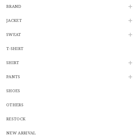
U.S.Army Physical Fitness Uniform Jacket "USED" 米軍 APFU トレーニングジャケット ユーズド
BRAND
SMALL SHORT
2026/06/08
JACKET
SWEAT
【W34】POLO by Ralph Lauren POLO CHINO ポロチノ ラルフローレン ユーズド No.141
2026/06/01
T-SHIRT
SHIRT
【Cooperstown Ball Cap】Made in USA Baseball Cap "1938 HOLLYWOOD STARS" 新品 クーパーズタウンボールキャップ ハリウッドスターズ 6パネル
PANTS
GREEN
2026/05/03
SHOES
OTHERS
【Additive and Line】Middle Tracker Wallet TWM-004 Maryam Horse Butt 3層 トラッカーウォレット ミドル 馬革 茶芯黒 ⑥
2026/04/27
RESTOCK
とても早く対応頂きありがとうございました。
NEW ARRIVAL