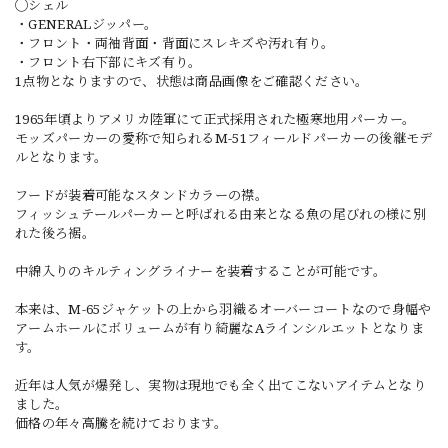
◯シェル
・GENERALジッパー。
・フロント・両袖背面・背面にスレキズや汚れ有り。
・フロント右下部にキズ有り。
1点物となりますので、状態は商品画像をご確認ください。
1965年頃よりアメリカ陸軍にて正式採用された極寒地用パーカー。
モッズパーカーの愛称で知られるM-51フィールドパーカーの後継モデ
ルとなります。
フードが装着可能なスタンドカラーの襟。
フィッシュテールパーカーと呼ばれる由来となる魚の尾びれの様に別
れた後ろ裾。
中綿入りのキルティングライナーを装着することが可能です。
本来は、M-65ジャケットの上から羽織るオーバーコートなので身幅や
アームホールにボリュームが有り綺麗なAラインシルエットとなりま
す。
近年は人気が爆発し、実物は現地でも全く出てこないアイテムとなり
ました。
価格の年々高騰を続けております。